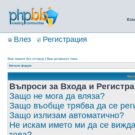
Вза
Влез
Регистрация
Виж темите без отговор
|
Виж активните теми
Начало форум
Чест
Въпроси за Входа и Регистр
Защо не мога да вляза?
Защо въобще трябва да се ре
Защо излизам автоматично?
Не искам името ми да се вижда
това?