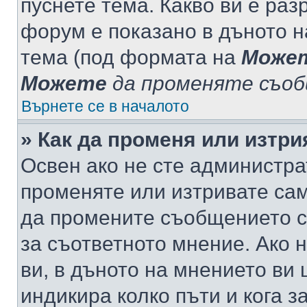
пуснете тема. Какво ви е ра
форум е показано в дъното 
тема (под формата на
Може
Можете
да променяте съо
Върнете се в началото
» Как да променя или изтр
Освен ако не сте администра
променяте или изтривате са
да промените съобщението с
за съответното мнение. Ако 
ви, в дъното на мнението ви 
индикира колко пъти и кога 