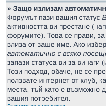
» Защо излизам автоматич
Форумът пази вашия статус
В
активността ви престане (нап
форумите). Това се прави, за
влиза от ваше име. Ако избе
автоматично с всяко посещ
запази статуса ви за винаги 
Този подход, обаче, не се пр
ползвате интернет от клуб, 
места, тъй като е възможно 
вашия потребител.