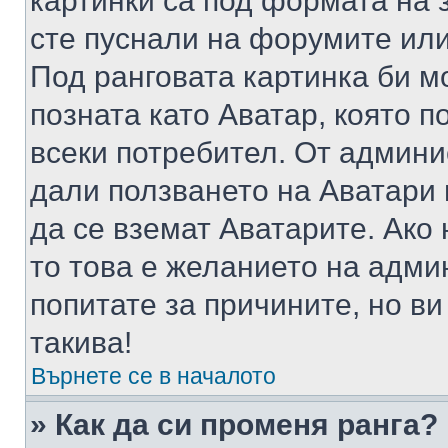
картинки са под формата на 
сте пуснали на форумите или
Под ранговата картинка би мо
позната като Аватар, която п
всеки потребител. От админ
дали ползването на Аватари щ
да се вземат Аватарите. Ако
то това е желанието на адми
попитате за причините, но в
такива!
Върнете се в началото
» Как да си променя ранга?