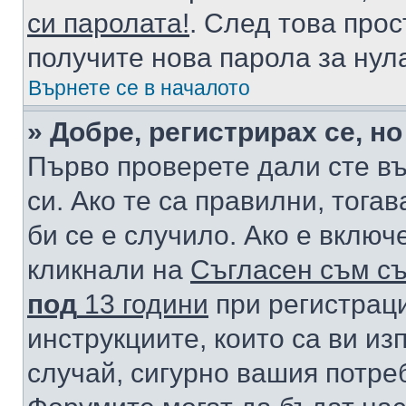
си паролата!
. След това про
получите нова парола за нул
Върнете се в началото
» Добре, регистрирах се, но
Първо проверете дали сте в
си. Ако те са правилни, тога
би се е случило. Ако е вклю
кликнали на
Съгласен съм съ
под
13 години
при регистраци
инструкциите, които са ви из
случай, сигурно вашия потре