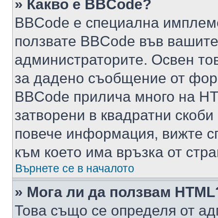
» Какво е BBCode?
BBCode е специална имплем
ползвате BBCode във вашите
администраторите. Освен то
за дадено съобщение от фор
BBCode прилича много на HTM
затворени в квадратни скоби (е
повече информация, вижте с
към което има връзка от стра
Върнете се в началото
» Мога ли да ползвам HTML
Това също се определя от ад