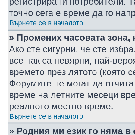
регистрирани потребители. Та
точно сега е време да го нап
Върнете се в началото
» Промених часовата зона, 
Ако сте сигурни, че сте избр
все пак са невярни, най-вер
времето през лятото (която с
Форумите не могат да отчитат
време на летните месеци вре
реалното местно време.
Върнете се в началото
» Родния ми език го няма в