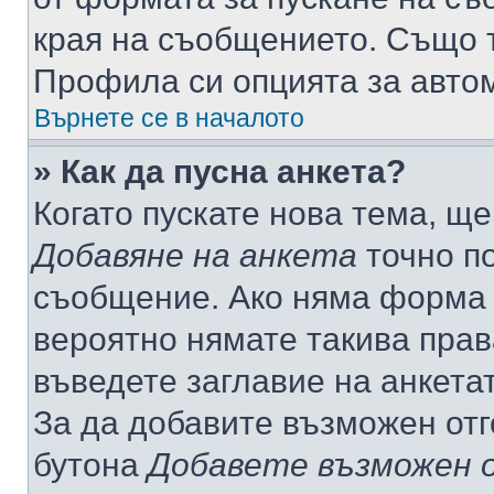
края на съобщението. Също т
Профила си опцията за авто
Върнете се в началото
» Как да пусна анкета?
Когато пускате нова тема, щ
Добавяне на анкета
точно по
съобщение. Ако няма форма з
вероятно нямате такива прав
въведете заглавие на анкета
За да добавите възможен отг
бутона
Добавете възможен 