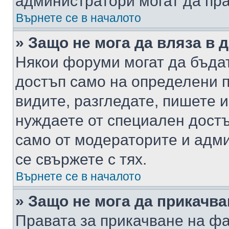
администратори могат да пр
Върнете се в началото
» Защо не мога да вляза в
Някои форуми могат да бъда
достъп само на определени п
видите, разгледате, пишете и
нуждаете от специален достъ
само от модераторите и адм
се свържете с тях.
Върнете се в началото
» Защо не мога да прикачв
Правата за прикачване на фа