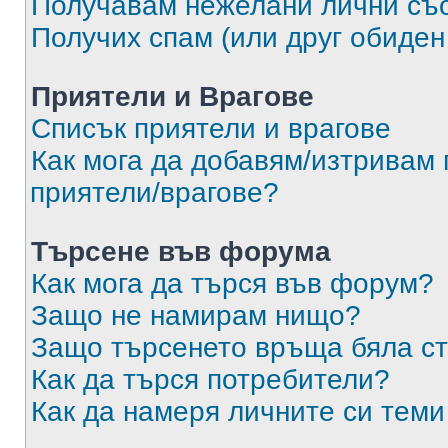
Получавам нежелани лични съ
Получих спам (или друг обиден
Приятели и Врагове
Списък приятели и врагове
Как мога да добавям/изтривам 
приятели/врагове?
Търсене във форума
Как мога да търся във форум?
Защо не намирам нищо?
Защо търсенето връща бяла ст
Как да търся потребители?
Как да намеря личните си теми