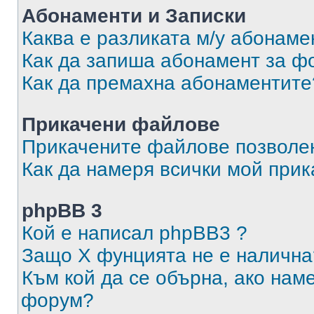
Абонаменти и Записки
Каква е разликата м/у абонаме
Как да запиша абонамент за ф
Как да премахна абонаментите
Прикачени файлове
Прикачените файлове позволен
Как да намеря всички мой при
phpBB 3
Кой е написал phpBB3 ?
Защо X фунцията не е налична
Към кой да се обърна, ако нам
форум?