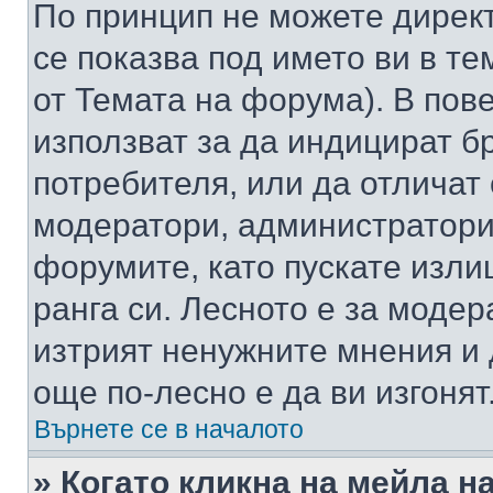
По принцип не можете директ
се показва под името ви в те
от Темата на форума). В пов
използват за да индицират б
потребителя, или да отличат
модератори, администратори 
форумите, като пускате изли
ранга си. Лесното е за моде
изтрият ненужните мнения и 
още по-лесно е да ви изгонят
Върнете се в началото
» Когато кликна на мейла н