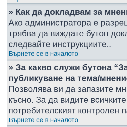
» Как да докладвам за мне
Ако администратора е разре
трябва да виждате бутон док
следвайте инструкциите..
Върнете се в началото
» За какво служи бутона “З
публикуване на тема/мнени
Позволява ви да запазите мне
късно. За да видите всичките
потребителският контролен п
Върнете се в началото