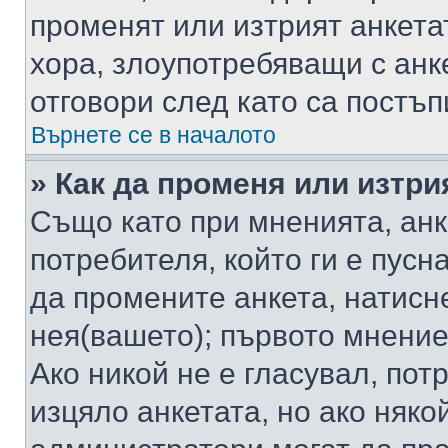
променят или изтрият анкета
хора, злоупотребяващи с ан
отговори след като са постъп
Върнете се в началото
» Как да променя или изтри
Също като при мненията, анк
потребителя, който ги е пусн
да промените анкета, натисн
нея(вашето); първото мнение
Ако никой не е гласувал, по
изцяло анкетата, но ако няко