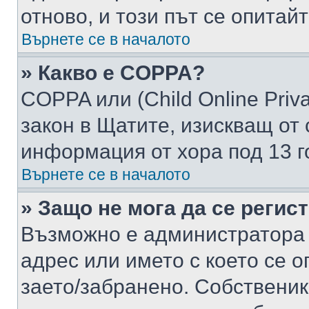
отново, и този път се опитай
Върнете се в началото
» Какво е COPPA?
COPPA или (Child Online Privac
закон в Щатите, изискващ от 
информация от хора под 13 г
Върнете се в началото
» Защо не мога да се регис
Възможно е администратора 
адрес или името с което се о
заето/забранено. Собствени