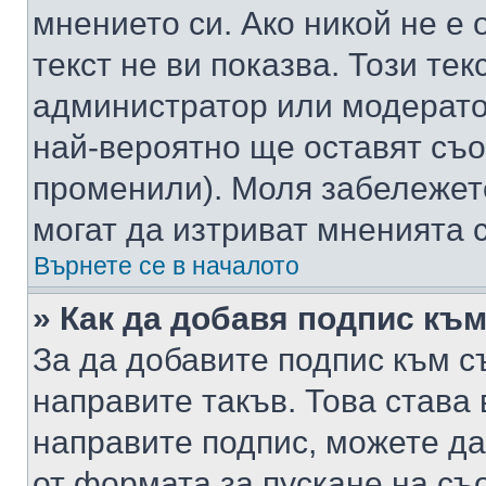
мнението си. Ако никой не е 
текст не ви показва. Този тек
администратор или модерато
най-вероятно ще оставят съ
променили). Моля забележет
могат да изтриват мненията с
Върнете се в началото
» Как да добавя подпис къ
За да добавите подпис към с
направите такъв. Това става
направите подпис, можете д
от формата за пускане на съ