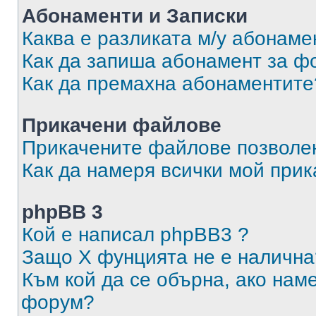
Абонаменти и Записки
Каква е разликата м/у абонаме
Как да запиша абонамент за ф
Как да премахна абонаментите
Прикачени файлове
Прикачените файлове позволен
Как да намеря всички мой при
phpBB 3
Кой е написал phpBB3 ?
Защо X фунцията не е налична
Към кой да се обърна, ако нам
форум?