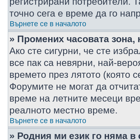
регистрирани потребители. Та
точно сега е време да го нап
Върнете се в началото
» Промених часовата зона, 
Ако сте сигурни, че сте избр
все пак са невярни, най-вер
времето през лятото (която с
Форумите не могат да отчитат
време на летните месеци вре
реалното местно време.
Върнете се в началото
» Родния ми език го няма в