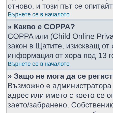
отново, и този път се опитай
Върнете се в началото
» Какво е COPPA?
COPPA или (Child Online Privac
закон в Щатите, изискващ от 
информация от хора под 13 г
Върнете се в началото
» Защо не мога да се регис
Възможно е администратора 
адрес или името с което се о
заето/забранено. Собствени