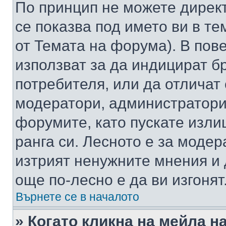
По принцип не можете директ
се показва под името ви в те
от Темата на форума). В пов
използват за да индицират б
потребителя, или да отличат
модератори, администратори 
форумите, като пускате изли
ранга си. Лесното е за моде
изтрият ненужните мнения и 
още по-лесно е да ви изгонят
Върнете се в началото
» Когато кликна на мейла н