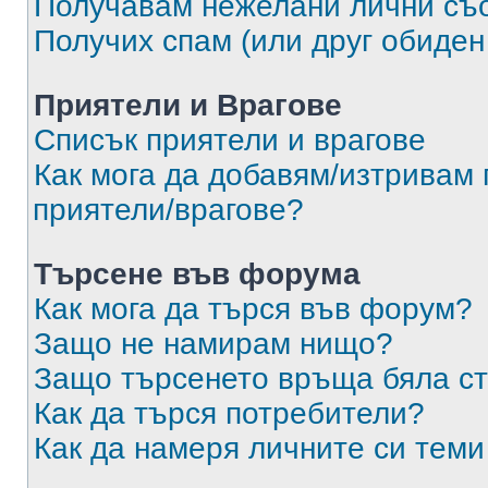
Получавам нежелани лични съ
Получих спам (или друг обиден
Приятели и Врагове
Списък приятели и врагове
Как мога да добавям/изтривам 
приятели/врагове?
Търсене във форума
Как мога да търся във форум?
Защо не намирам нищо?
Защо търсенето връща бяла ст
Как да търся потребители?
Как да намеря личните си теми