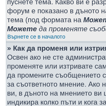
пуснете тема. Какво ви е ра
форум е показано в дъното 
тема (под формата на
Може
Можете
да променяте съо
Върнете се в началото
» Как да променя или изтр
Освен ако не сте администра
променяте или изтривате са
да промените съобщението с
за съответното мнение. Ако 
ви, в дъното на мнението ви 
индикира колко пъти и кога 