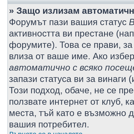
» Защо излизам автоматич
Форумът пази вашия статус
В
активността ви престане (нап
форумите). Това се прави, за
влиза от ваше име. Ако избе
автоматично с всяко посещ
запази статуса ви за винаги 
Този подход, обаче, не се пр
ползвате интернет от клуб, 
места, тъй като е възможно 
вашия потребител.