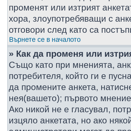
променят или изтрият анкета
хора, злоупотребяващи с ан
отговори след като са постъп
Върнете се в началото
» Как да променя или изтри
Също като при мненията, анк
потребителя, който ги е пусн
да промените анкета, натисн
нея(вашето); първото мнение
Ако никой не е гласувал, по
изцяло анкетата, но ако няко