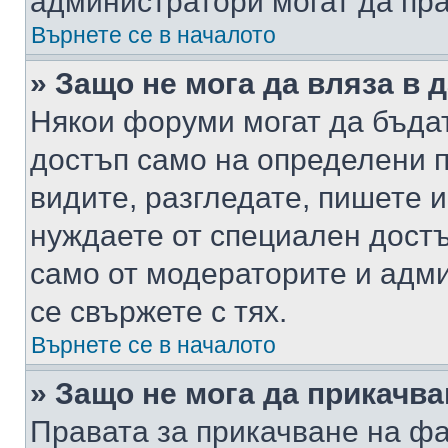
администратори могат да пр
Върнете се в началото
» Защо не мога да вляза в
Някои форуми могат да бъда
достъп само на определени п
видите, разгледате, пишете и
нуждаете от специален достъ
само от модераторите и адм
се свържете с тях.
Върнете се в началото
» Защо не мога да прикачв
Правата за прикачване на фа