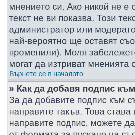
мнението си. Ако никой не е 
текст не ви показва. Този тек
администратор или модерато
най-вероятно ще оставят съ
променили). Моля забележет
могат да изтриват мненията с
Върнете се в началото
» Как да добавя подпис къ
За да добавите подпис към с
направите такъв. Това става
направите подпис, можете д
от формата за пускане на съ