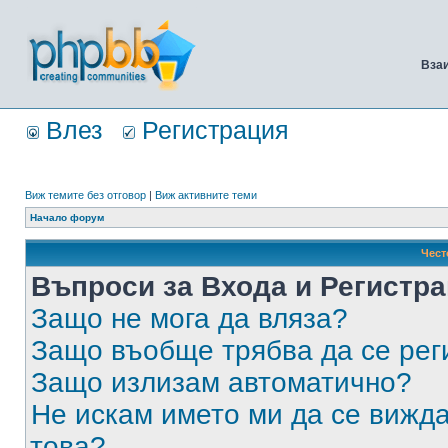
Вза
Влез
Регистрация
Виж темите без отговор
|
Виж активните теми
Начало форум
Чест
Въпроси за Входа и Регистр
Защо не мога да вляза?
Защо въобще трябва да се ре
Защо излизам автоматично?
Не искам името ми да се вижда
това?