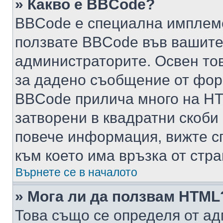
» Какво е BBCode?
BBCode е специална имплем
ползвате BBCode във вашите
администраторите. Освен то
за дадено съобщение от фор
BBCode прилича много на HTM
затворени в квадратни скоби (е
повече информация, вижте с
към което има връзка от стра
Върнете се в началото
» Мога ли да ползвам HTML
Това също се определя от ад