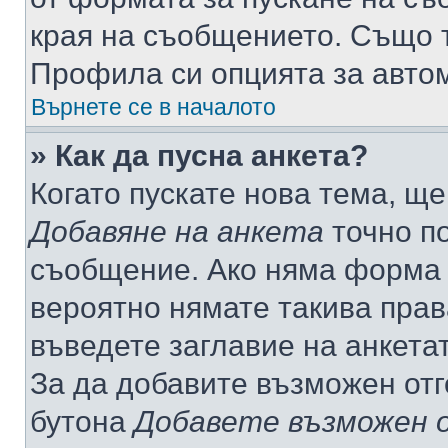
края на съобщението. Също т
Профила си опцията за авто
Върнете се в началото
» Как да пусна анкета?
Когато пускате нова тема, щ
Добавяне на анкета
точно по
съобщение. Ако няма форма з
вероятно нямате такива прав
въведете заглавие на анкета
За да добавите възможен отг
бутона
Добавете възможен 