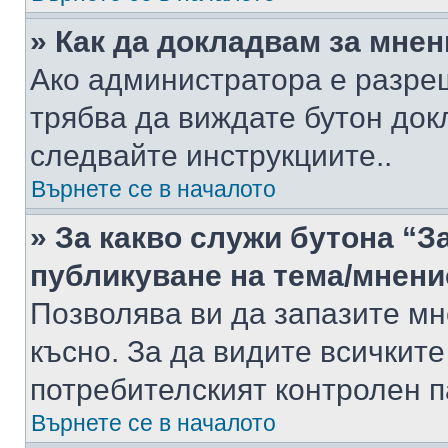
» Как да докладвам за мне
Ако администратора е разре
трябва да виждате бутон док
следвайте инструкциите..
Върнете се в началото
» За какво служи бутона “З
публикуване на тема/мнени
Позволява ви да запазите мне
късно. За да видите всичките
потребителският контролен п
Върнете се в началото