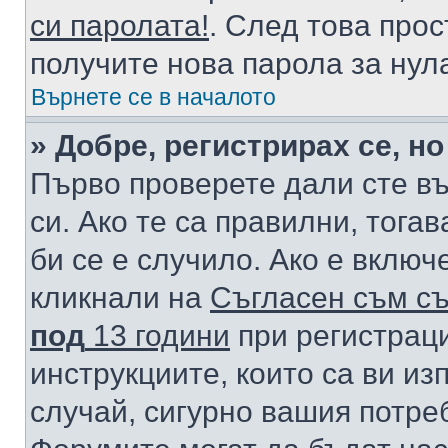
си паролата!
. След това про
получите нова парола за нул
Върнете се в началото
» Добре, регистрирах се, но
Първо проверете дали сте в
си. Ако те са правилни, тога
би се е случило. Ако е вклю
кликнали на
Съгласен съм съ
под
13 години
при регистраци
инструкциите, които са ви из
случай, сигурно вашия потре