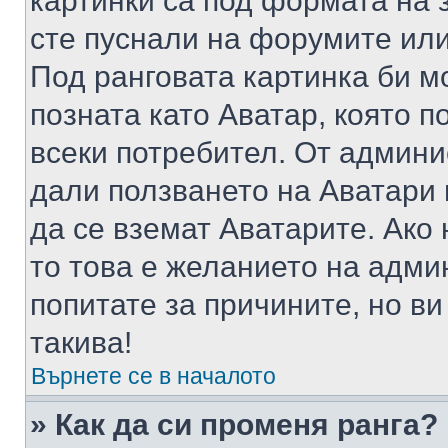
картинки са под формата на 
сте пуснали на форумите или
Под ранговата картинка би мо
позната като Аватар, която п
всеки потребител. От админ
дали ползването на Аватари щ
да се вземат Аватарите. Ако
то това е желанието на адми
попитате за причините, но в
такива!
Върнете се в началото
» Как да си променя ранга?