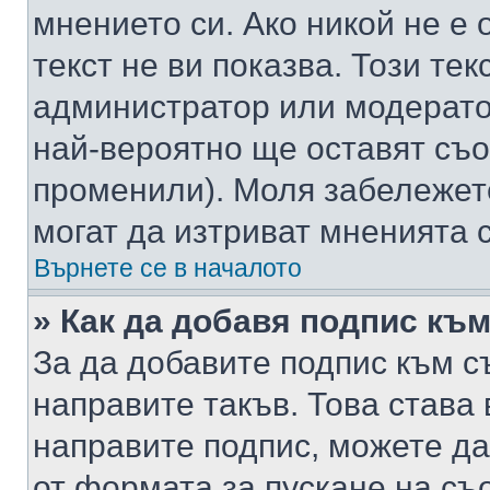
мнението си. Ако никой не е 
текст не ви показва. Този тек
администратор или модерато
най-вероятно ще оставят съ
променили). Моля забележет
могат да изтриват мненията с
Върнете се в началото
» Как да добавя подпис къ
За да добавите подпис към с
направите такъв. Това става
направите подпис, можете д
от формата за пускане на съ