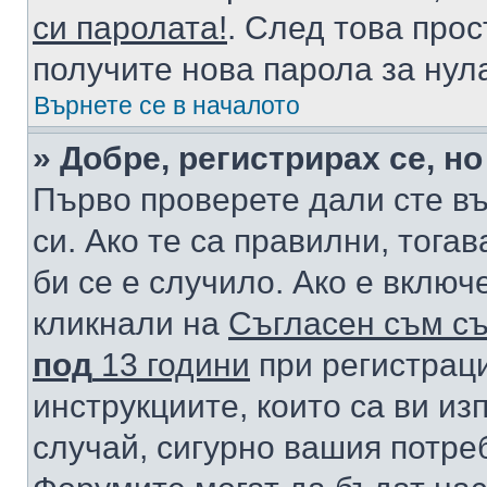
си паролата!
. След това про
получите нова парола за нул
Върнете се в началото
» Добре, регистрирах се, но
Първо проверете дали сте в
си. Ако те са правилни, тога
би се е случило. Ако е вклю
кликнали на
Съгласен съм съ
под
13 години
при регистраци
инструкциите, които са ви из
случай, сигурно вашия потре