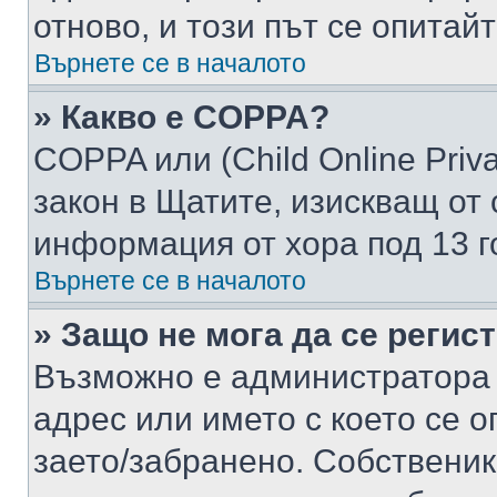
отново, и този път се опитай
Върнете се в началото
» Какво е COPPA?
COPPA или (Child Online Privac
закон в Щатите, изискващ от 
информация от хора под 13 г
Върнете се в началото
» Защо не мога да се регис
Възможно е администратора 
адрес или името с което се о
заето/забранено. Собствени