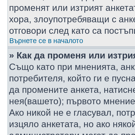
променят или изтрият анкета
хора, злоупотребяващи с ан
отговори след като са постъп
Върнете се в началото
» Как да променя или изтри
Също като при мненията, анк
потребителя, който ги е пусн
да промените анкета, натисн
нея(вашето); първото мнение
Ако никой не е гласувал, по
изцяло анкетата, но ако няко