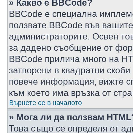
» Какво е BBCode?
BBCode е специална имплем
ползвате BBCode във вашите
администраторите. Освен то
за дадено съобщение от фор
BBCode прилича много на HTM
затворени в квадратни скоби (е
повече информация, вижте с
към което има връзка от стра
Върнете се в началото
» Мога ли да ползвам HTML
Това също се определя от ад