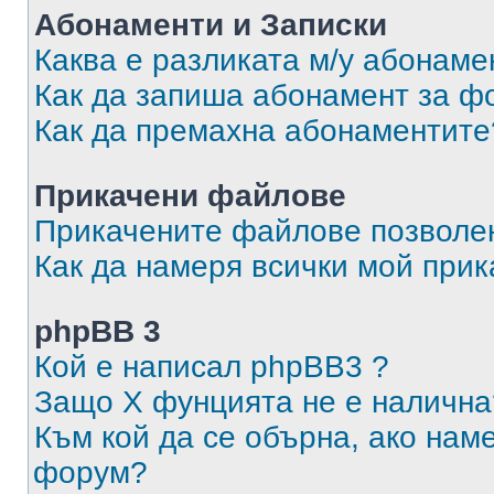
Абонаменти и Записки
Каква е разликата м/у абонаме
Как да запиша абонамент за ф
Как да премахна абонаментите
Прикачени файлове
Прикачените файлове позволен
Как да намеря всички мой при
phpBB 3
Кой е написал phpBB3 ?
Защо X фунцията не е налична
Към кой да се обърна, ако нам
форум?