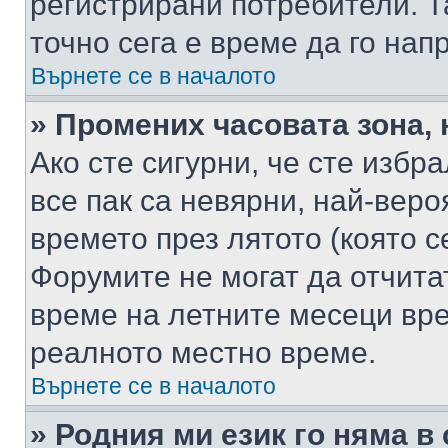
регистрирани потребители. Та
точно сега е време да го нап
Върнете се в началото
» Промених часовата зона, 
Ако сте сигурни, че сте избр
все пак са невярни, най-вер
времето през лятото (която с
Форумите не могат да отчитат
време на летните месеци вре
реалното местно време.
Върнете се в началото
» Родния ми език го няма в