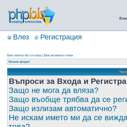
Вза
Влез
Регистрация
Виж темите без отговор
|
Виж активните теми
Начало форум
Чест
Въпроси за Входа и Регистр
Защо не мога да вляза?
Защо въобще трябва да се ре
Защо излизам автоматично?
Не искам името ми да се вижда
това?