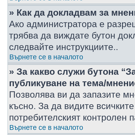
» Как да докладвам за мне
Ако администратора е разре
трябва да виждате бутон док
следвайте инструкциите..
Върнете се в началото
» За какво служи бутона “З
публикуване на тема/мнени
Позволява ви да запазите мне
късно. За да видите всичките
потребителският контролен п
Върнете се в началото