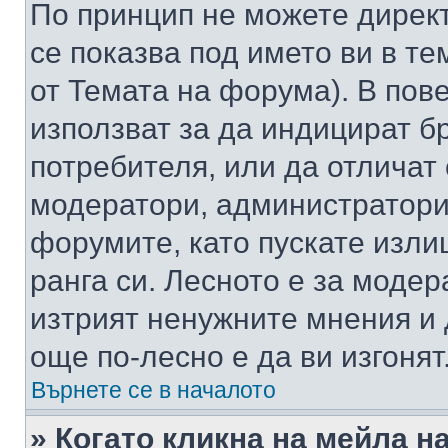
По принцип не можете директ
се показва под името ви в те
от Темата на форума). В пов
използват за да индицират б
потребителя, или да отличат
модератори, администратори 
форумите, като пускате изли
ранга си. Лесното е за моде
изтрият ненужните мнения и 
още по-лесно е да ви изгонят
Върнете се в началото
» Когато кликна на мейла н