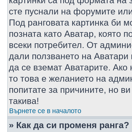
картинки са под формата на 
сте пуснали на форумите или
Под ранговата картинка би мо
позната като Аватар, която п
всеки потребител. От админ
дали ползването на Аватари щ
да се вземат Аватарите. Ако
то това е желанието на адми
попитате за причините, но в
такива!
Върнете се в началото
» Как да си променя ранга?