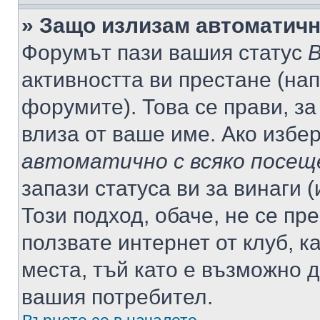
» Защо излизам автоматич
Форумът пази вашия статус
В
активността ви престане (нап
форумите). Това се прави, за
влиза от ваше име. Ако избе
автоматично с всяко посещ
запази статуса ви за винаги 
Този подход, обаче, не се пр
ползвате интернет от клуб, 
места, тъй като е възможно 
вашия потребител.