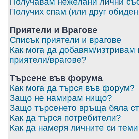
Получавам нежелани лични съ
Получих спам (или друг обиден
Приятели и Врагове
Списък приятели и врагове
Как мога да добавям/изтривам 
приятели/врагове?
Търсене във форума
Как мога да търся във форум?
Защо не намирам нищо?
Защо търсенето връща бяла ст
Как да търся потребители?
Как да намеря личните си теми