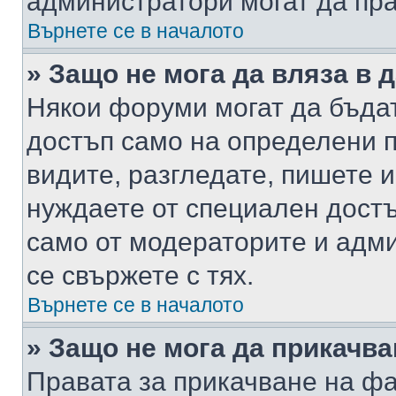
администратори могат да пр
Върнете се в началото
» Защо не мога да вляза в
Някои форуми могат да бъда
достъп само на определени п
видите, разгледате, пишете и
нуждаете от специален достъ
само от модераторите и адм
се свържете с тях.
Върнете се в началото
» Защо не мога да прикачв
Правата за прикачване на фа