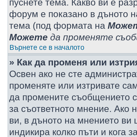
пуснете тема. Какво ви е ра
форум е показано в дъното 
тема (под формата на
Може
Можете
да променяте съо
Върнете се в началото
» Как да променя или изтр
Освен ако не сте администра
променяте или изтривате са
да промените съобщението с
за съответното мнение. Ако 
ви, в дъното на мнението ви 
индикира колко пъти и кога 