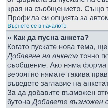
края на съобщението. Също т
Профила си опцията за авто
Върнете се в началото
» Как да пусна анкета?
Когато пускате нова тема, щ
Добавяне на анкета
точно по
съобщение. Ако няма форма з
вероятно нямате такива прав
въведете заглавие на анкета
За да добавите възможен отг
бутона
Добавете възможен 