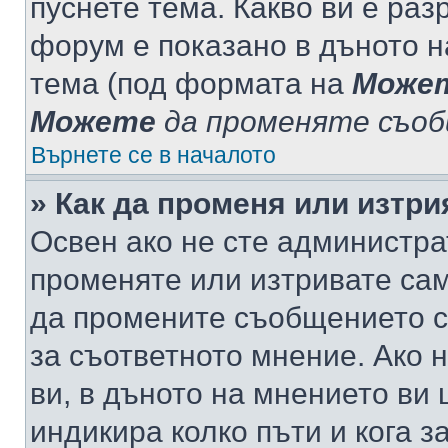
пуснете тема. Какво ви е ра
форум е показано в дъното 
тема (под формата на
Може
Можете
да променяте съо
Върнете се в началото
» Как да променя или изтр
Освен ако не сте администра
променяте или изтривате са
да промените съобщението с
за съответното мнение. Ако 
ви, в дъното на мнението ви 
индикира колко пъти и кога 