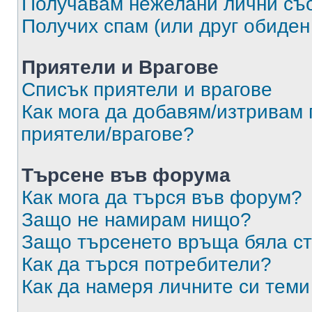
Получавам нежелани лични съ
Получих спам (или друг обиден
Приятели и Врагове
Списък приятели и врагове
Как мога да добавям/изтривам 
приятели/врагове?
Търсене във форума
Как мога да търся във форум?
Защо не намирам нищо?
Защо търсенето връща бяла ст
Как да търся потребители?
Как да намеря личните си теми