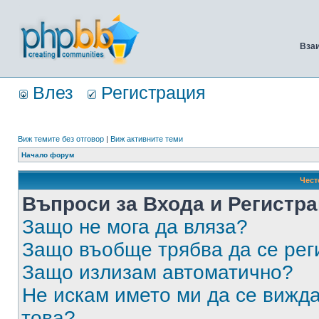
Вза
Влез
Регистрация
Виж темите без отговор
|
Виж активните теми
Начало форум
Чест
Въпроси за Входа и Регистр
Защо не мога да вляза?
Защо въобще трябва да се ре
Защо излизам автоматично?
Не искам името ми да се вижда
това?