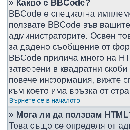
» Какво е BBCode?
BBCode е специална имплем
ползвате BBCode във вашите
администраторите. Освен то
за дадено съобщение от фор
BBCode прилича много на HTM
затворени в квадратни скоби (е
повече информация, вижте с
към което има връзка от стра
Върнете се в началото
» Мога ли да ползвам HTML
Това също се определя от ад