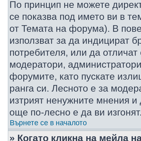
По принцип не можете директ
се показва под името ви в те
от Темата на форума). В пов
използват за да индицират б
потребителя, или да отличат
модератори, администратори 
форумите, като пускате изли
ранга си. Лесното е за моде
изтрият ненужните мнения и 
още по-лесно е да ви изгонят
Върнете се в началото
» Когато кликна на мейла н