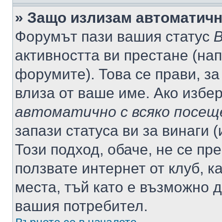
» Защо излизам автоматич
Форумът пази вашия статус
В
активността ви престане (нап
форумите). Това се прави, за
влиза от ваше име. Ако избе
автоматично с всяко посещ
запази статуса ви за винаги 
Този подход, обаче, не се пр
ползвате интернет от клуб, 
места, тъй като е възможно 
вашия потребител.