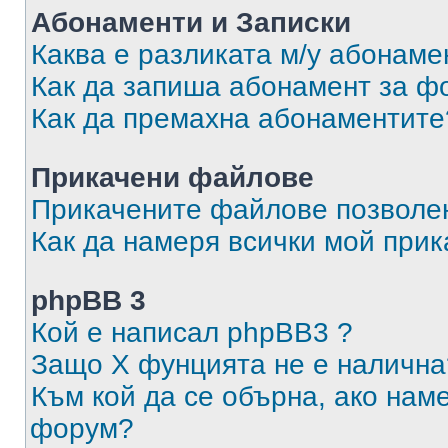
Абонаменти и Записки
Каква е разликата м/у абонаме
Как да запиша абонамент за ф
Как да премахна абонаментите
Прикачени файлове
Прикачените файлове позволен
Как да намеря всички мой при
phpBB 3
Кой е написал phpBB3 ?
Защо X фунцията не е налична
Към кой да се обърна, ако нам
форум?