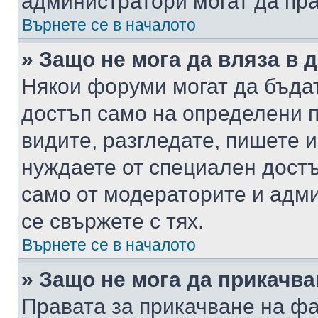
администратори могат да пр
Върнете се в началото
» Защо не мога да вляза в
Някои форуми могат да бъда
достъп само на определени п
видите, разгледате, пишете и
нуждаете от специален достъ
само от модераторите и адм
се свържете с тях.
Върнете се в началото
» Защо не мога да прикачв
Правата за прикачване на фа