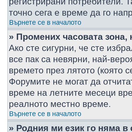
регистрирани потребители. Та
точно сега е време да го нап
Върнете се в началото
» Промених часовата зона, 
Ако сте сигурни, че сте избр
все пак са невярни, най-вер
времето през лятото (която с
Форумите не могат да отчитат
време на летните месеци вре
реалното местно време.
Върнете се в началото
» Родния ми език го няма в