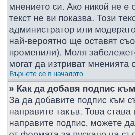
мнението си. Ако никой не е 
текст не ви показва. Този тек
администратор или модерато
най-вероятно ще оставят съ
променили). Моля забележет
могат да изтриват мненията с
Върнете се в началото
» Как да добавя подпис къ
За да добавите подпис към с
направите такъв. Това става
направите подпис, можете д
от формата за пускане на съ