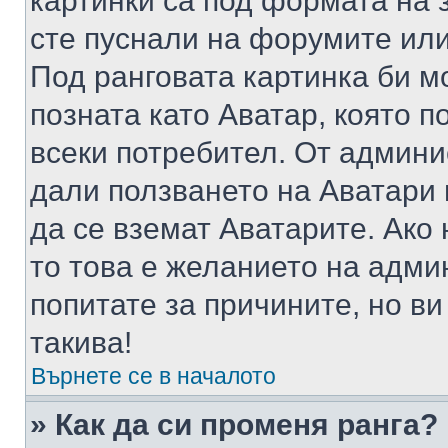
картинки са под формата на 
сте пуснали на форумите или
Под ранговата картинка би мо
позната като Аватар, която п
всеки потребител. От админ
дали ползването на Аватари щ
да се вземат Аватарите. Ако
то това е желанието на адми
попитате за причините, но в
такива!
Върнете се в началото
» Как да си променя ранга?