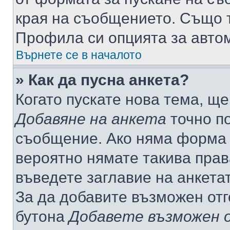
края на съобщението. Също т
Профила си опцията за авто
Върнете се в началото
» Как да пусна анкета?
Когато пускате нова тема, щ
Добавяне на анкета
точно по
съобщение. Ако няма форма з
вероятно нямате такива прав
въведете заглавие на анкета
За да добавите възможен отг
бутона
Добавете възможен 