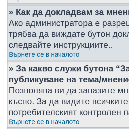
» Как да докладвам за мне
Ако администратора е разре
трябва да виждате бутон док
следвайте инструкциите..
Върнете се в началото
» За какво служи бутона “З
публикуване на тема/мнени
Позволява ви да запазите мне
късно. За да видите всичките
потребителският контролен п
Върнете се в началото