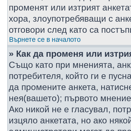
променят или изтрият анкета
хора, злоупотребяващи с ан
отговори след като са постъп
Върнете се в началото
» Как да променя или изтри
Също като при мненията, анк
потребителя, който ги е пусн
да промените анкета, натисн
нея(вашето); първото мнение
Ако никой не е гласувал, по
изцяло анкетата, но ако няко