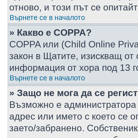
отново, и този път се опитай
Върнете се в началото
» Какво е COPPA?
COPPA или (Child Online Privac
закон в Щатите, изискващ от 
информация от хора под 13 г
Върнете се в началото
» Защо не мога да се регис
Възможно е администратора 
адрес или името с което се о
заето/забранено. Собствени