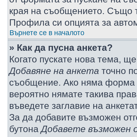
края на съобщението. Също т
Профила си опцията за авто
Върнете се в началото
» Как да пусна анкета?
Когато пускате нова тема, щ
Добавяне на анкета
точно по
съобщение. Ако няма форма з
вероятно нямате такива прав
въведете заглавие на анкета
За да добавите възможен отг
бутона
Добавете възможен 