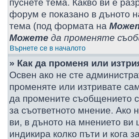
пуснете тема. Какво ви е ра
форум е показано в дъното 
тема (под формата на
Може
Можете
да променяте съо
Върнете се в началото
» Как да променя или изтр
Освен ако не сте администра
променяте или изтривате са
да промените съобщението с
за съответното мнение. Ако 
ви, в дъното на мнението ви 
индикира колко пъти и кога 