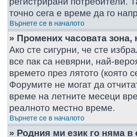
регистрирани потребители. Та
точно сега е време да го нап
Върнете се в началото
» Промених часовата зона, 
Ако сте сигурни, че сте избр
все пак са невярни, най-вер
времето през лятото (която с
Форумите не могат да отчитат
време на летните месеци вре
реалното местно време.
Върнете се в началото
» Родния ми език го няма в