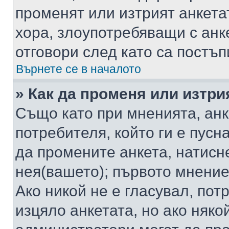
променят или изтрият анкета
хора, злоупотребяващи с ан
отговори след като са постъп
Върнете се в началото
» Как да променя или изтри
Също като при мненията, анк
потребителя, който ги е пусн
да промените анкета, натисн
нея(вашето); първото мнение
Ако никой не е гласувал, по
изцяло анкетата, но ако няко