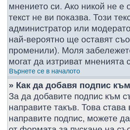
мнението си. Ако никой не е 
текст не ви показва. Този тек
администратор или модерато
най-вероятно ще оставят съ
променили). Моля забележет
могат да изтриват мненията с
Върнете се в началото
» Как да добавя подпис къ
За да добавите подпис към с
направите такъв. Това става
направите подпис, можете д
от формата за пускане на съ