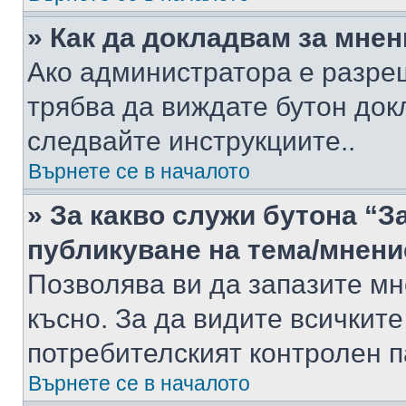
» Как да докладвам за мне
Ако администратора е разре
трябва да виждате бутон док
следвайте инструкциите..
Върнете се в началото
» За какво служи бутона “З
публикуване на тема/мнени
Позволява ви да запазите мне
късно. За да видите всичките
потребителският контролен п
Върнете се в началото