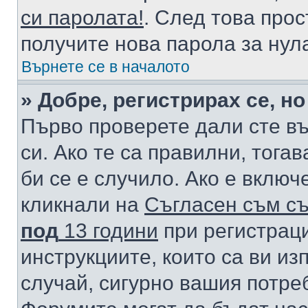
си паролата!
. След това про
получите нова парола за нул
Върнете се в началото
» Добре, регистрирах се, но
Първо проверете дали сте в
си. Ако те са правилни, тога
би се е случило. Ако е вклю
кликнали на
Съгласен съм съ
под
13 години
при регистраци
инструкциите, които са ви из
случай, сигурно вашия потре