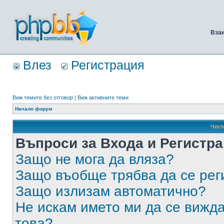
Вза
Влез
Регистрация
Виж темите без отговор
|
Виж активните теми
Начало форум
Чест
Въпроси за Входа и Регистр
Защо не мога да вляза?
Защо въобще трябва да се ре
Защо излизам автоматично?
Не искам името ми да се вижда
това?