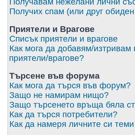
Получавам нежелани лични съ
Получих спам (или друг обиден
Приятели и Врагове
Списък приятели и врагове
Как мога да добавям/изтривам 
приятели/врагове?
Търсене във форума
Как мога да търся във форум?
Защо не намирам нищо?
Защо търсенето връща бяла ст
Как да търся потребители?
Как да намеря личните си теми