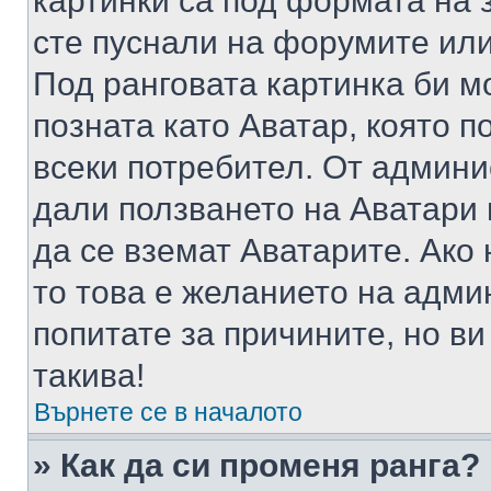
картинки са под формата на 
сте пуснали на форумите или
Под ранговата картинка би мо
позната като Аватар, която п
всеки потребител. От админ
дали ползването на Аватари щ
да се вземат Аватарите. Ако
то това е желанието на адми
попитате за причините, но в
такива!
Върнете се в началото
» Как да си променя ранга?