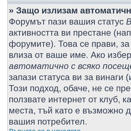
» Защо излизам автоматич
Форумът пази вашия статус
В
активността ви престане (нап
форумите). Това се прави, за
влиза от ваше име. Ако избе
автоматично с всяко посещ
запази статуса ви за винаги 
Този подход, обаче, не се пр
ползвате интернет от клуб, 
места, тъй като е възможно 
вашия потребител.