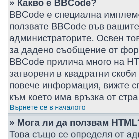
» Какво е BBCode?
BBCode е специална имплем
ползвате BBCode във вашите
администраторите. Освен то
за дадено съобщение от фор
BBCode прилича много на HTM
затворени в квадратни скоби (е
повече информация, вижте с
към което има връзка от стра
Върнете се в началото
» Мога ли да ползвам HTML
Това също се определя от ад