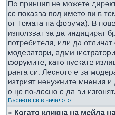
По принцип не можете директ
се показва под името ви в те
от Темата на форума). В пов
използват за да индицират б
потребителя, или да отличат
модератори, администратори 
форумите, като пускате изли
ранга си. Лесното е за моде
изтрият ненужните мнения и 
още по-лесно е да ви изгонят
Върнете се в началото
» Когато кликна на мейла н