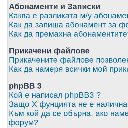
Абонаменти и Записки
Каква е разликата м/у абонаме
Как да запиша абонамент за ф
Как да премахна абонаментите
Прикачени файлове
Прикачените файлове позволен
Как да намеря всички мой при
phpBB 3
Кой е написал phpBB3 ?
Защо X фунцията не е налична
Към кой да се обърна, ако нам
форум?