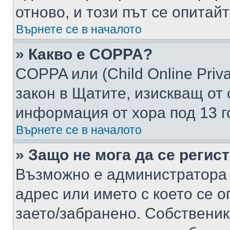
отново, и този път се опитай
Върнете се в началото
» Какво е COPPA?
COPPA или (Child Online Privac
закон в Щатите, изискващ от 
информация от хора под 13 г
Върнете се в началото
» Защо не мога да се регис
Възможно е администратора 
адрес или името с което се о
заето/забранено. Собствени