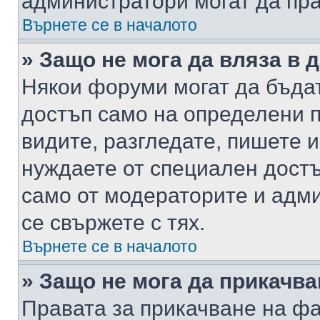
администратори могат да пр
Върнете се в началото
» Защо не мога да вляза в
Някои форуми могат да бъда
достъп само на определени п
видите, разгледате, пишете и
нуждаете от специален достъ
само от модераторите и адм
се свържете с тях.
Върнете се в началото
» Защо не мога да прикачв
Правата за прикачване на фа