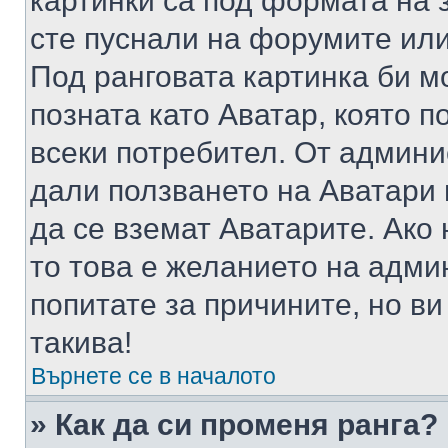
картинки са под формата на 
сте пуснали на форумите или
Под ранговата картинка би мо
позната като Аватар, която п
всеки потребител. От админ
дали ползването на Аватари щ
да се вземат Аватарите. Ако
то това е желанието на адми
попитате за причините, но в
такива!
Върнете се в началото
» Как да си променя ранга?