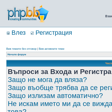
Вза
Влез
Регистрация
Виж темите без отговор
|
Виж активните теми
Начало форум
Чест
Въпроси за Входа и Регистр
Защо не мога да вляза?
Защо въобще трябва да се ре
Защо излизам автоматично?
Не искам името ми да се вижда
това?