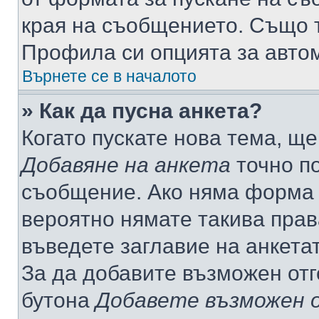
края на съобщението. Също т
Профила си опцията за авто
Върнете се в началото
» Как да пусна анкета?
Когато пускате нова тема, щ
Добавяне на анкета
точно по
съобщение. Ако няма форма з
вероятно нямате такива прав
въведете заглавие на анкета
За да добавите възможен отг
бутона
Добавете възможен 