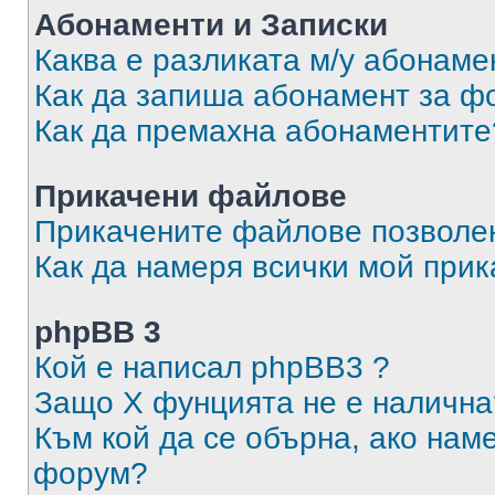
Абонаменти и Записки
Каква е разликата м/у абонаме
Как да запиша абонамент за ф
Как да премахна абонаментите
Прикачени файлове
Прикачените файлове позволен
Как да намеря всички мой при
phpBB 3
Кой е написал phpBB3 ?
Защо X фунцията не е налична
Към кой да се обърна, ако нам
форум?