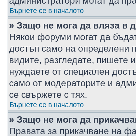
администратори могат да пр
Върнете се в началото
» Защо не мога да вляза в
Някои форуми могат да бъда
достъп само на определени п
видите, разгледате, пишете и
нуждаете от специален достъ
само от модераторите и адм
се свържете с тях.
Върнете се в началото
» Защо не мога да прикачв
Правата за прикачване на фа