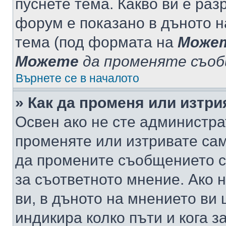
пуснете тема. Какво ви е ра
форум е показано в дъното 
тема (под формата на
Може
Можете
да променяте съо
Върнете се в началото
» Как да променя или изтр
Освен ако не сте администра
променяте или изтривате са
да промените съобщението с
за съответното мнение. Ако 
ви, в дъното на мнението ви 
индикира колко пъти и кога 