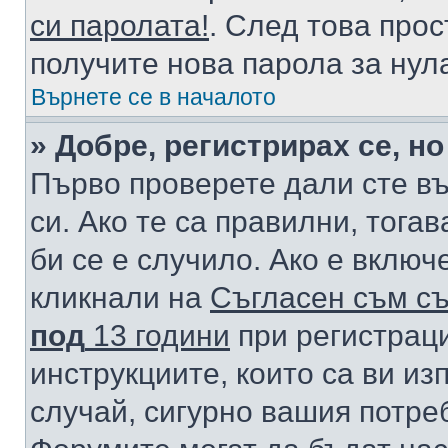
си паролата!
. След това про
получите нова парола за нул
Върнете се в началото
» Добре, регистрирах се, но
Първо проверете дали сте в
си. Ако те са правилни, тога
би се е случило. Ако е вклю
кликнали на
Съгласен съм съ
под
13 години
при регистраци
инструкциите, които са ви из
случай, сигурно вашия потре