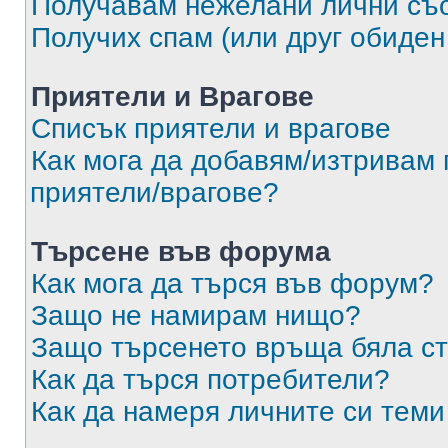
Получавам нежелани лични съ
Получих спам (или друг обиден
Приятели и Врагове
Списък приятели и врагове
Как мога да добавям/изтривам 
приятели/врагове?
Търсене във форума
Как мога да търся във форум?
Защо не намирам нищо?
Защо търсенето връща бяла ст
Как да търся потребители?
Как да намеря личните си теми