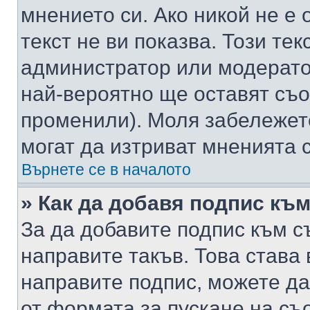
мнението си. Ако никой не е 
текст не ви показва. Този тек
администратор или модерато
най-вероятно ще оставят съ
променили). Моля забележет
могат да изтриват мненията с
Върнете се в началото
» Как да добавя подпис къ
За да добавите подпис към с
направите такъв. Това става
направите подпис, можете д
от формата за пускане на съ