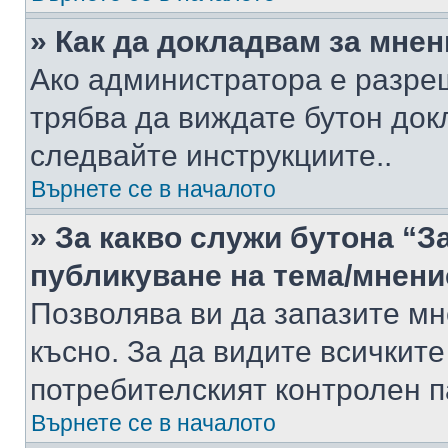
» Как да докладвам за мне
Ако администратора е разре
трябва да виждате бутон док
следвайте инструкциите..
Върнете се в началото
» За какво служи бутона “З
публикуване на тема/мнени
Позволява ви да запазите мне
късно. За да видите всичките
потребителският контролен п
Върнете се в началото