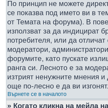
По принцип не можете директ
се показва под името ви в те
от Темата на форума). В пов
използват за да индицират б
потребителя, или да отличат
модератори, администратори 
форумите, като пускате изли
ранга си. Лесното е за моде
изтрият ненужните мнения и 
още по-лесно е да ви изгонят
Върнете се в началото
» Когато кликна на мейла н