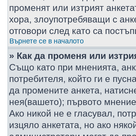
променят или изтрият анкета
хора, злоупотребяващи с ан
отговори след като са постъп
Върнете се в началото
» Как да променя или изтри
Също като при мненията, анк
потребителя, който ги е пусн
да промените анкета, натисн
нея(вашето); първото мнение
Ако никой не е гласувал, по
изцяло анкетата, но ако няко