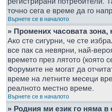
регистрирани потребители. Та
точно сега е време да го нап
Върнете се в началото
» Промених часовата зона, 
Ако сте сигурни, че сте избр
все пак са невярни, най-вер
времето през лятото (която с
Форумите не могат да отчитат
време на летните месеци вре
реалното местно време.
Върнете се в началото
» Родния ми език го няма в