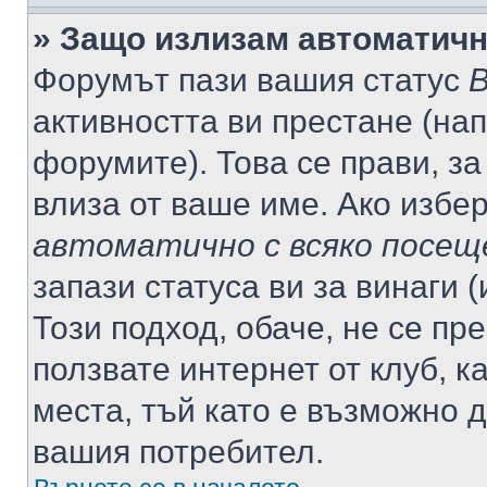
» Защо излизам автоматич
Форумът пази вашия статус
В
активността ви престане (нап
форумите). Това се прави, за
влиза от ваше име. Ако избе
автоматично с всяко посещ
запази статуса ви за винаги 
Този подход, обаче, не се пр
ползвате интернет от клуб, 
места, тъй като е възможно 
вашия потребител.