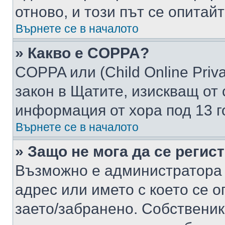
отново, и този път се опитай
Върнете се в началото
» Какво е COPPA?
COPPA или (Child Online Privac
закон в Щатите, изискващ от 
информация от хора под 13 г
Върнете се в началото
» Защо не мога да се регис
Възможно е администратора 
адрес или името с което се о
заето/забранено. Собствени