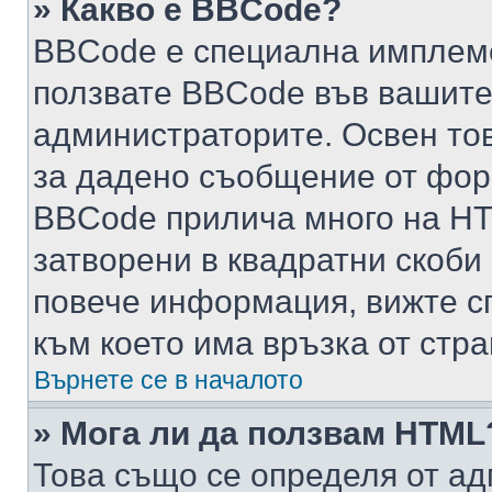
» Какво е BBCode?
BBCode е специална имплем
ползвате BBCode във вашите
администраторите. Освен то
за дадено съобщение от фор
BBCode прилича много на HTM
затворени в квадратни скоби (е
повече информация, вижте с
към което има връзка от стра
Върнете се в началото
» Мога ли да ползвам HTML
Това също се определя от ад