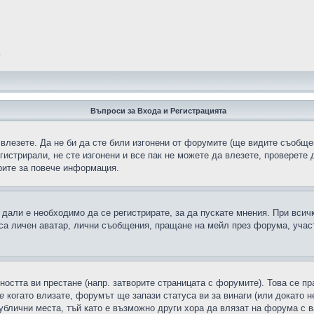
?
Въпроси за Входа и Регистрацията
 влезете. Да не би да сте били изгонени от форумите (ще видите съобщен
егистрирали, не сте изгонени и все пак не можете да влезете, проверете
рите за повече информация.
дали е необходимо да се регистрирате, за да пускате мнения. При всич
 са личен аватар, лични съобщения, пращане на мейл през форума, участ
ността ви престане (напр. затворите страницата с форумите). Това се пр
е
когато влизате, форумът ще запази статуса ви за винаги (или докато н
публични места, тъй като е възможно други хора да влязат на форума с 