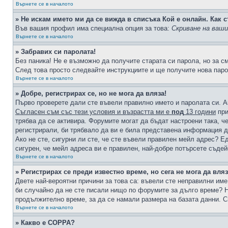
Върнете се в началото
» Не искам името ми да се вижда в списъка Кой е онлайн. Как с
Във вашия профил има специална опция за това:
Скриване на ваш
Върнете се в началото
» Забравих си паролата!
Без паника! Не е възможно да получите старата си парола, но за с
След това просто следвайте инструкциите и ще получите нова паро
Върнете се в началото
» Добре, регистрирах се, но не мога да вляза!
Първо проверете дали сте въвели правилно името и паролата си. А
Съгласен съм със тези условия и възрастта ми е
под
13 години
при
трябва да се активира. Форумите могат да бъдат настроени така, ч
регистрирали, би трябвало да ви е била представена информация д
Ако не сте, сигурни ли сте, че сте въвели правилен мейл адрес? Е
сигурен, че мейл адреса ви е правилен, най-добре потърсете съде
Върнете се в началото
» Регистрирах се преди известно време, но сега не мога да вляз
Двете най-вероятни причини за това са: въвели сте неправилни име 
би случайно да не сте писали нищо по форумите за дълго време? Н
продължително време, за да се намали размера на базата данни. С
Върнете се в началото
» Какво е COPPA?