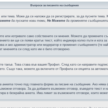
Въпроси за писането на съобщения
 или тема. Може да се наложи да се регистрирате, за да пуснете тема. 
ожете
да пускате нови теми,
Не Можете
да променяте съобщенията
яте или изтривате само собствените си мнения. Можете да промените съ
ението ви ще се появи кратък текст, който индикира колко пъти и кога з
казва и ако администратор или модератор е променил съобщението (те на
т мненията си след като им е било отговорено.
ите такъв. Това става във вашия Профил. След като си направите подпи
ето. Също така, можете да включите от Профила си опцията за автомат
а анкета
точно под главната форма за писане на съобщение. Ако няма ф
ъзможни отговора. За да добавите възможен отговор, въведете текст и 
лтира в безкрайна анкета. Има лимит за възможните отговори, които може