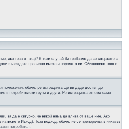
ие, ако това е така)? В този случай би трябвало да се свържете с
 дали въвеждате правилно името и паролата си. Обикновено това е
ки положения, обаче, регистрацията ще ви даде достъп до
ие в потребителски групи и други. Регистрацията отнема само
ави, за да е сигурно, че никой няма да влиза от ваше име. Ако
е натиснете Изход). Този подход, обаче, не се препоръчва в никакъв
вашия потребител.