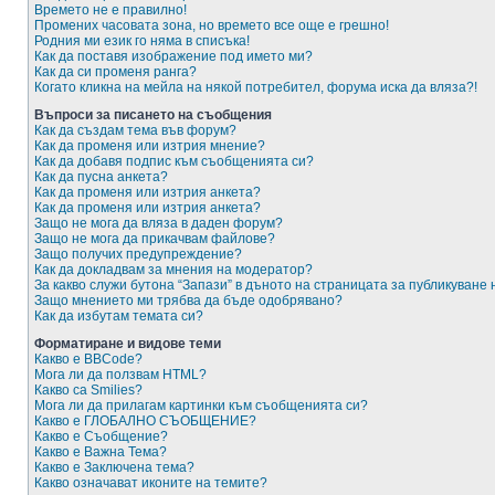
Времето не е правилно!
Промених часовата зона, но времето все още е грешно!
Родния ми език го няма в списъка!
Как да поставя изображение под името ми?
Как да си променя ранга?
Когато кликна на мейла на някой потребител, форума иска да вляза?!
Въпроси за писането на съобщения
Как да създам тема във форум?
Как да променя или изтрия мнение?
Как да добавя подпис към съобщенията си?
Как да пусна анкета?
Как да променя или изтрия анкета?
Как да променя или изтрия анкета?
Защо не мога да вляза в даден форум?
Защо не мога да прикачвам файлове?
Защо получих предупреждение?
Как да докладвам за мнения на модератор?
За какво служи бутона “Запази” в дъното на страницата за публикуване
Защо мнението ми трябва да бъде одобрявано?
Как да избутам темата си?
Форматиране и видове теми
Какво е BBCode?
Мога ли да ползвам HTML?
Какво са Smilies?
Мога ли да прилагам картинки към съобщенията си?
Какво е ГЛОБАЛНО СЪОБЩЕНИЕ?
Какво е Съобщение?
Какво е Важна Тема?
Какво е Заключена тема?
Какво означават иконите на темите?