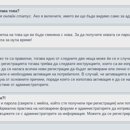
тава това?
ия онлайн статус
. Ако я включите, името ви ще бъде видимо само за ад
метка на това ще ви бъде сменена с нова. За да получите новата си пар
ла за нула време!
ко те са правилни, тогава едно от следните две неща може би се е слу
 регистрацията тогава трябва да следвате инструкциите, които са ви из
е да се налага всички нови регистрации да бъдат активирани или лично о
али е необходима активация на потребителя. В случай, че активацията 
дна от основните причини, поради които се използва активация е да се 
йствие от администраторите.
а?!
и парола (сверете с мейла, който сте получили при регистрация) или пот
ормална практика на натоварени форуми е администраторите да изтрива
вържете се с администраторите за информация. Можете да се регистрират