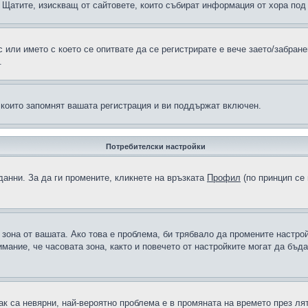
н в Щатите, изискващ от сайтовете, които събират информация от хора по
или името с което се опитвате да се регистрирате е вече заето/забран
.
 които запомнят вашата регистрация и ви поддържат включен.
Потребителски настройки
данни. За да ги промените, кликнете на връзката
Профил
(по принцип се 
а зона от вашата. Ако това е проблема, би трябвало да промените настро
ание, че часовата зона, както и повечето от настройките могат да бъдат
ак са невярни, най-вероятно проблема е в промяната на времето през лят