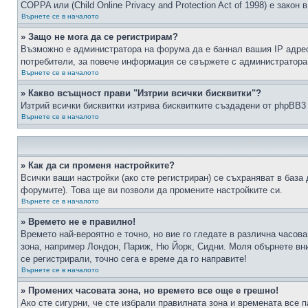
COPPA или (Child Online Privacy and Protection Act of 1998) е зако
Върнете се в началото
» Защо не мога да се регистрирам?
Възможно е администратора на форума да е баннал вашия IP адрес 
потребители, за повече информация се свържете с администратора
Върнете се в началото
» Какво всъщност прави "Изтрии всички бисквитки"?
Изтрий всички бисквитки изтрива бисквитките създадени от phpBB3
Върнете се в началото
» Как да си променя настройките?
Всички ваши настройки (ако сте регистриран) се съхраняват в база 
форумите). Това ще ви позволи да промените настройките си.
Върнете се в началото
» Времето не е правилно!
Времето най-вероятно е точно, но вие го гледате в различна часов
зона, например Лондон, Париж, Ню Йорк, Сидни. Моля обърнете вним
се регистрирали, точно сега е време да го направите!
Върнете се в началото
» Промених часовата зона, но времето все още е грешно!
Ако сте сигурни, че сте избрали правилната зона и времената все п