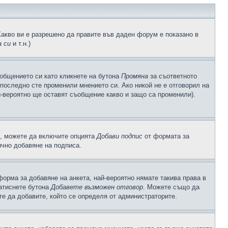
Какво ви е разрешено да правите във даден форум е показано в
 си
и т.н.)
общението си като кликнете на бутона
Промяна
за съответното
а последно сте променили мнението си. Ако никой не е отговорил на
й-вероятно ще оставят съобщение какво и защо са променили).
с, можете да включите опцията
Добави подпис
от формата за
ично добавяне на подписа.
орма за добавяне на анкета, най-вероятно нямате такива права в
натиснете бутона
Добавете възможен отговор
. Можете също да
те да добавите, който се определя от администраторите.