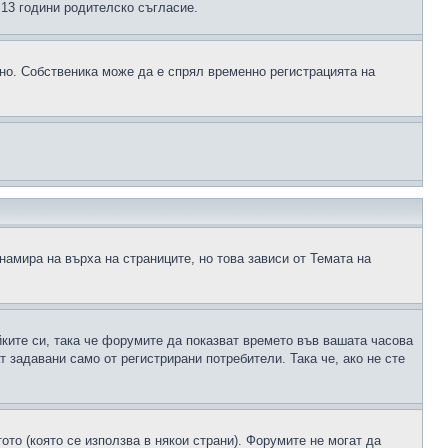
д 13 години родителско съгласие.
ено. Собственика може да е спрял временно регистрацията на
намира на върха на страниците, но това зависи от Темата на
йките си, така че форумите да показват времето във вашата часова
 задавани само от регистрирани потребители. Така че, ако не сте
ото (която се използва в някои страни). Форумите не могат да