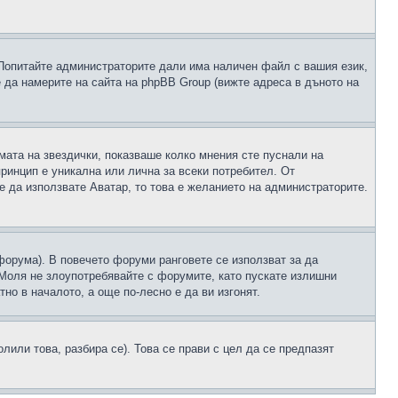
 Попитайте администраторите дали има наличен файл с вашия език,
 да намерите на сайта на phpBB Group (вижте адреса в дъното на
рмата на звездички, показваше колко мнения сте пуснали на
принцип е уникална или лична за всеки потребител. От
е да използвате Аватар, то това е желанието на администраторите.
 форума). В повечето форуми ранговете се използват за да
 Моля не злоупотребявайте с форумите, като пускате излишни
но в началото, а още по-лесно е да ви изгонят.
или това, разбира се). Това се прави с цел да се предпазят