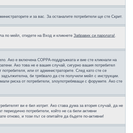
министраторите и за вас. За останалите потребители ще сте Скрит.
ола по мейл, отидете на Вход и кликнете
Забравих си паролата!
.
чило. Ако е включена COPPA-поддръжката и вие сте кликнали на
пратени. Ако това не е вашия случай, сигурно вашия потребител
т потребителя, или от администраторите. След като сте се
е задължителна, би трябвало да сте получили мейл с инструкции.
намали риска от потребители, злоупотребяващи с форумите. Ако сте
ребителят ви е бил изтрит. Ако става дума за втория случай, да не
т периодично потребители, който не са били активни
е отново, и този път се опитайте да бъдете по-активни!