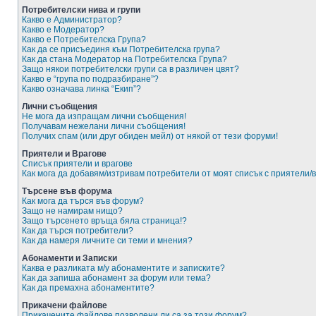
Потребителски нива и групи
Какво е Администратор?
Какво е Модератор?
Какво е Потребителска Група?
Как да се присъединя към Потребителска група?
Как да стана Модератор на Потребителска Група?
Защо някои потребителски групи са в различен цвят?
Какво е “група по подразбиране”?
Какво означава линка “Екип”?
Лични съобщения
Не мога да изпращам лични съобщения!
Получавам нежелани лични съобщения!
Получих спам (или друг обиден мейл) от някой от тези форуми!
Приятели и Врагове
Списък приятели и врагове
Как мога да добавям/изтривам потребители от моят списък с приятели/
Търсене във форума
Как мога да търся във форум?
Защо не намирам нищо?
Защо търсенето връща бяла страница!?
Как да търся потребители?
Как да намеря личните си теми и мнения?
Абонаменти и Записки
Каква е разликата м/у абонаментите и записките?
Как да запиша абонамент за форум или тема?
Как да премахна абонаментите?
Прикачени файлове
Прикачените файлове позволени ли са за този форум?