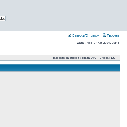
Въпроси/Отговори
Търсене
Дата и час: 07 Авг 2026, 08:45
Часовете са според зоната UTC + 2 часа [
DST
]