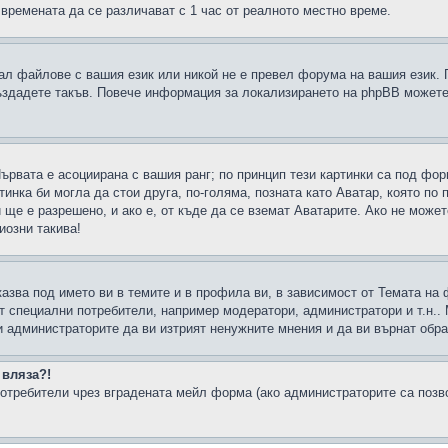
 времената да се различават с 1 час от реалното местно време.
рал файлове с вашия език или никой не е превел форума на вашия език.
създадете такъв. Повече информация за локализирането на phpBB можете
Първата е асоциирана с вашия ранг; по принцип тези картинки са под фо
инка би могла да стои друга, по-голяма, позната като Аватар, която по 
е е разрешено, и ако е, от къде да се вземат Аватарите. Ако не может
иозни такива!
казва под името ви в темите и в профила ви, в зависимост от Темата на
ат специални потребители, например модератори, администратори и т.н..
и администраторите да ви изтрият ненужните мнения и да ви върнат обрат
 вляза?!
отребители чрез вградената мейл форма (ако администраторите са позвол