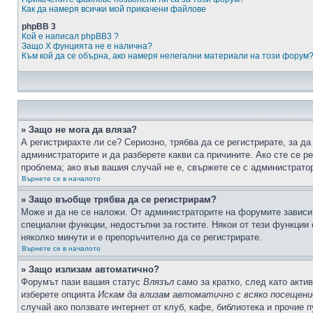
Как да намеря всички мой прикачени файлове
phpBB 3
Кой е написал phpBB3 ?
Защо X фунцията не е налична?
Към кой да се обърна, ако намеря нелегални материали на този форум
» Защо не мога да вляза?
А регистрирахте ли се? Сериозно, трябва да се регистрирате, за да
администраторите и да разберете какви са причините. Ако сте се р
проблема; ако във вашия случай не е, свържете се с администрато
Върнете се в началото
» Защо въобще трябва да се регистрирам?
Може и да не се наложи. От администраторите на форумите зависи 
специални функции, недостъпни за гостите. Някои от тези функции
няколко минути и е препоръчително да се регистрирате.
Върнете се в началото
» Защо излизам автоматично?
Форумът пази вашия статус
Влязъл
само за кратко, след като актив
изберете опцията
Искам да влизам автоматично с всяко посещени
случай ако ползвате интернет от клуб, кафе, библиотека и прочие 