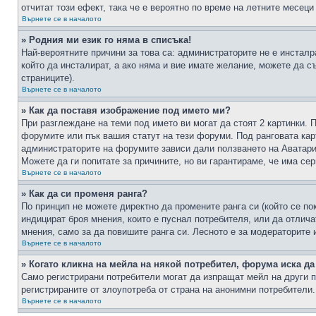
отчитат този ефект, така че е вероятно по време на летните месеци
Върнете се в началото
» Родния ми език го няма в списъка!
Най-вероятните причини за това са: администраторите не е инстал
който да инсталират, а ако няма и вие имате желание, можете да 
страниците).
Върнете се в началото
» Как да поставя изображение под името ми?
При разглеждане на теми под името ви могат да стоят 2 картинки. 
форумите или пък вашия статут на тези форуми. Под ранговата карт
администраторите на форумите зависи дали ползването на Аватари щ
Можете да ги попитате за причините, но ви гарантираме, че има сер
Върнете се в началото
» Как да си променя ранга?
По принцип не можете директно да промените ранга си (който се по
индицират броя мнения, които е пуснал потребителя, или да отлич
мнения, само за да повишите ранга си. Лесното е за модераторите 
Върнете се в началото
» Когато кликна на мейла на някой потребител, форума иска да
Само регистрирани потребители могат да изпращат мейл на други п
регистрираните от злоупотреба от страна на анонимни потребители.
Върнете се в началото