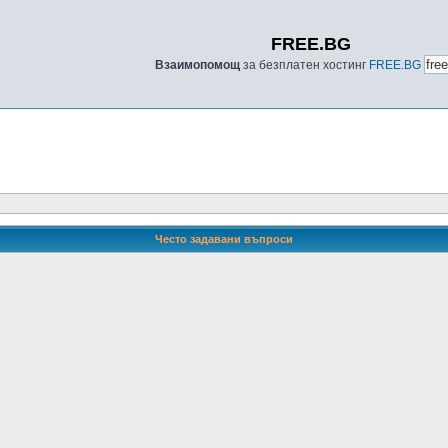
FREE.BG
Взаимопомощ
за безплатен хостинг
FREE.BG
Често задавани въпроси