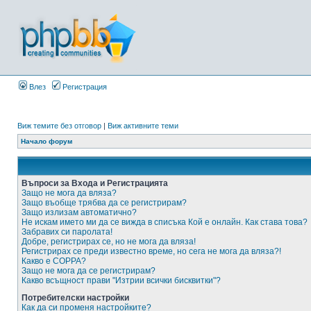
Влез
Регистрация
Виж темите без отговор
|
Виж активните теми
Начало форум
Въпроси за Входа и Регистрацията
Защо не мога да вляза?
Защо въобще трябва да се регистрирам?
Защо излизам автоматично?
Не искам името ми да се вижда в списъка Кой е онлайн. Как става това?
Забравих си паролата!
Добре, регистрирах се, но не мога да вляза!
Регистрирах се преди известно време, но сега не мога да вляза?!
Какво е COPPA?
Защо не мога да се регистрирам?
Какво всъщност прави "Изтрии всички бисквитки"?
Потребителски настройки
Как да си променя настройките?