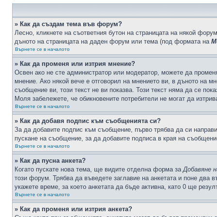
» Как да създам тема във форум?
Лесно, кликнете на съответния бутон на страницата на някой форум
дъното на страницата на даден форум или тема (под формата на
М
Върнете се в началото
» Как да променя или изтрия мнение?
Освен ако не сте администратор или модератор, можете да промен
мнение. Ако някой вече е отговорил на мнението ви, в дъното на мн
съобщение ви, този текст не ви показва. Този текст няма да се по
Моля забележете, че обикновените потребители не могат да изтрива
Върнете се в началото
» Как да добавя подпис към съобщенията си?
За да добавите подпис към съобщение, първо трябва да си направ
пускане на съобщение, за да добавите подписа в края на съобщени
Върнете се в началото
» Как да пусна анкета?
Когато пускате нова тема, ще видите отделна форма за
Добавяне н
този форум. Трябва да въведете заглавие на анкетата и поне два в
укажете време, за което анкетата да бъде активна, като 0 ще резу
Върнете се в началото
» Как да променя или изтрия анкета?