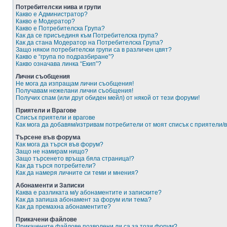
Потребителски нива и групи
Какво е Администратор?
Какво е Модератор?
Какво е Потребителска Група?
Как да се присъединя към Потребителска група?
Как да стана Модератор на Потребителска Група?
Защо някои потребителски групи са в различен цвят?
Какво е “група по подразбиране”?
Какво означава линка “Екип”?
Лични съобщения
Не мога да изпращам лични съобщения!
Получавам нежелани лични съобщения!
Получих спам (или друг обиден мейл) от някой от тези форуми!
Приятели и Врагове
Списък приятели и врагове
Как мога да добавям/изтривам потребители от моят списък с приятели/
Търсене във форума
Как мога да търся във форум?
Защо не намирам нищо?
Защо търсенето връща бяла страница!?
Как да търся потребители?
Как да намеря личните си теми и мнения?
Абонаменти и Записки
Каква е разликата м/у абонаментите и записките?
Как да запиша абонамент за форум или тема?
Как да премахна абонаментите?
Прикачени файлове
Прикачените файлове позволени ли са за този форум?