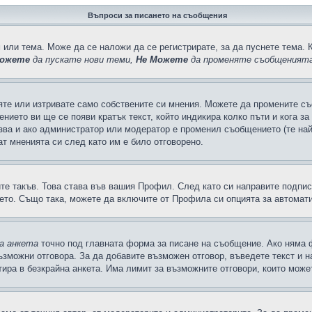
Въпроси за писането на съобщения
 или тема. Може да се наложи да се регистрирате, за да пуснете тема. 
ожете
да пускате нови теми,
Не Можете
да променяте съобщенията
яте или изтривате само собствените си мнения. Можете да промените съ
ението ви ще се появи кратък текст, който индикира колко пъти и кога з
казва и ако администратор или модератор е променил съобщението (те на
т мненията си след като им е било отговорено.
ите такъв. Това става във вашия Профил. След като си направите подпи
ето. Също така, можете да включите от Профила си опцията за автомат
а анкета
точно под главната форма за писане на съобщение. Ако няма ф
ъзможни отговора. За да добавите възможен отговор, въведете текст и 
лтира в безкрайна анкета. Има лимит за възможните отговори, които може