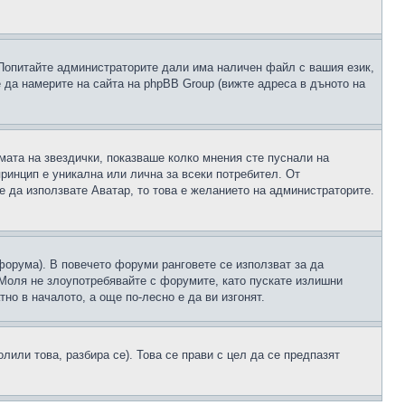
 Попитайте администраторите дали има наличен файл с вашия език,
 да намерите на сайта на phpBB Group (вижте адреса в дъното на
рмата на звездички, показваше колко мнения сте пуснали на
принцип е уникална или лична за всеки потребител. От
е да използвате Аватар, то това е желанието на администраторите.
 форума). В повечето форуми ранговете се използват за да
 Моля не злоупотребявайте с форумите, като пускате излишни
но в началото, а още по-лесно е да ви изгонят.
или това, разбира се). Това се прави с цел да се предпазят