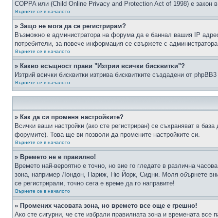
COPPA или (Child Online Privacy and Protection Act of 1998) е зако
Върнете се в началото
» Защо не мога да се регистрирам?
Възможно е администратора на форума да е баннал вашия IP адрес 
потребители, за повече информация се свържете с администратора
Върнете се в началото
» Какво всъщност прави "Изтрии всички бисквитки"?
Изтрий всички бисквитки изтрива бисквитките създадени от phpBB3
Върнете се в началото
» Как да си променя настройките?
Всички ваши настройки (ако сте регистриран) се съхраняват в база 
форумите). Това ще ви позволи да промените настройките си.
Върнете се в началото
» Времето не е правилно!
Времето най-вероятно е точно, но вие го гледате в различна часов
зона, например Лондон, Париж, Ню Йорк, Сидни. Моля обърнете вним
се регистрирали, точно сега е време да го направите!
Върнете се в началото
» Промених часовата зона, но времето все още е грешно!
Ако сте сигурни, че сте избрали правилната зона и времената все п