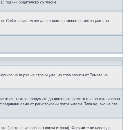
д 13 години родителско съгласие.
ено. Собственика може да е спрял временно регистрацията на
намира на върха на страниците, но това зависи от Темата на
йките си, така че форумите да показват времето във вашата часова
 задавани само от регистрирани потребители. Така че, ако не сте
ото (която се използва в някои страни). Форумите не могат да