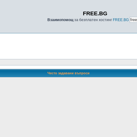
FREE.BG
Взаимопомощ
за безплатен хостинг
FREE.BG
Често задавани въпроси