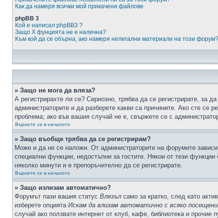
Как да намеря всички мой прикачени файлове
phpBB 3
Кой е написал phpBB3 ?
Защо X фунцията не е налична?
Към кой да се обърна, ако намеря нелегални материали на този форум
» Защо не мога да вляза?
А регистрирахте ли се? Сериозно, трябва да се регистрирате, за да
администраторите и да разберете какви са причините. Ако сте се р
проблема; ако във вашия случай не е, свържете се с администрато
Върнете се в началото
» Защо въобще трябва да се регистрирам?
Може и да не се наложи. От администраторите на форумите зависи 
специални функции, недостъпни за гостите. Някои от тези функции
няколко минути и е препоръчително да се регистрирате.
Върнете се в началото
» Защо излизам автоматично?
Форумът пази вашия статус
Влязъл
само за кратко, след като актив
изберете опцията
Искам да влизам автоматично с всяко посещени
случай ако ползвате интернет от клуб, кафе, библиотека и прочие 