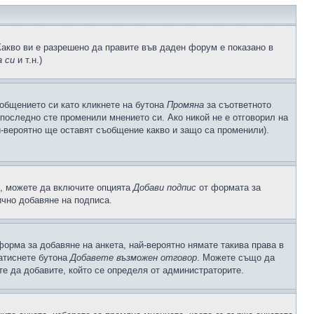
Какво ви е разрешено да правите във даден форум е показано в
 си
и т.н.)
общението си като кликнете на бутона
Промяна
за съответното
а последно сте променили мнението си. Ако никой не е отговорил на
й-вероятно ще оставят съобщение какво и защо са променили).
с, можете да включите опцията
Добави подпис
от формата за
ично добавяне на подписа.
орма за добавяне на анкета, най-вероятно нямате такива права в
натиснете бутона
Добавете възможен отговор
. Можете също да
те да добавите, който се определя от администраторите.