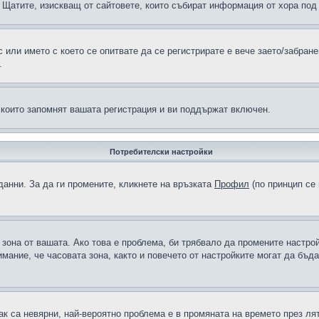
н в Щатите, изискващ от сайтовете, които събират информация от хора по
или името с което се опитвате да се регистрирате е вече заето/забран
.
 които запомнят вашата регистрация и ви поддържат включен.
Потребителски настройки
данни. За да ги промените, кликнете на връзката
Профил
(по принцип се 
а зона от вашата. Ако това е проблема, би трябвало да промените настро
ание, че часовата зона, както и повечето от настройките могат да бъдат
ак са невярни, най-вероятно проблема е в промяната на времето през лят