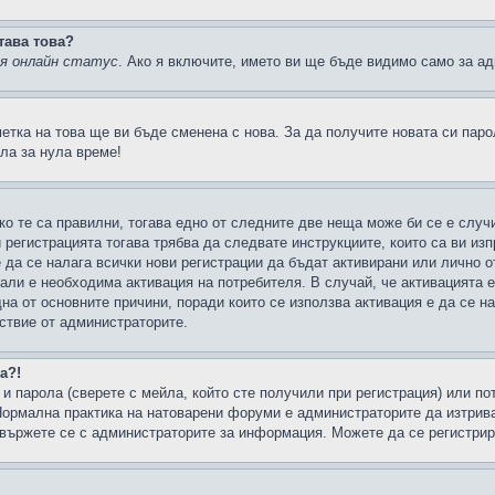
тава това?
ия онлайн статус
. Ако я включите, името ви ще бъде видимо само за ад
метка на това ще ви бъде сменена с нова. За да получите новата си пар
ла за нула време!
ко те са правилни, тогава едно от следните две неща може би се е слу
 регистрацията тогава трябва да следвате инструкциите, които са ви из
е да се налага всички нови регистрации да бъдат активирани или лично о
али е необходима активация на потребителя. В случай, че активацията 
дна от основните причини, поради които се използва активация е да се 
йствие от администраторите.
а?!
и парола (сверете с мейла, който сте получили при регистрация) или пот
ормална практика на натоварени форуми е администраторите да изтрива
вържете се с администраторите за информация. Можете да се регистрират