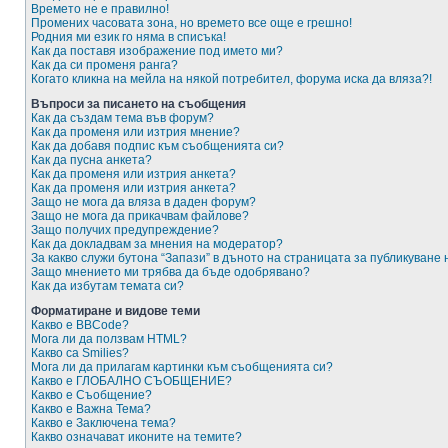
Времето не е правилно!
Промених часовата зона, но времето все още е грешно!
Родния ми език го няма в списъка!
Как да поставя изображение под името ми?
Как да си променя ранга?
Когато кликна на мейла на някой потребител, форума иска да вляза?!
Въпроси за писането на съобщения
Как да създам тема във форум?
Как да променя или изтрия мнение?
Как да добавя подпис към съобщенията си?
Как да пусна анкета?
Как да променя или изтрия анкета?
Как да променя или изтрия анкета?
Защо не мога да вляза в даден форум?
Защо не мога да прикачвам файлове?
Защо получих предупреждение?
Как да докладвам за мнения на модератор?
За какво служи бутона “Запази” в дъното на страницата за публикуване
Защо мнението ми трябва да бъде одобрявано?
Как да избутам темата си?
Форматиране и видове теми
Какво е BBCode?
Мога ли да ползвам HTML?
Какво са Smilies?
Мога ли да прилагам картинки към съобщенията си?
Какво е ГЛОБАЛНО СЪОБЩЕНИЕ?
Какво е Съобщение?
Какво е Важна Тема?
Какво е Заключена тема?
Какво означават иконите на темите?