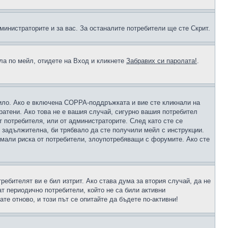
министраторите и за вас. За останалите потребители ще сте Скрит.
ола по мейл, отидете на Вход и кликнете
Забравих си паролата!
.
чило. Ако е включена COPPA-поддръжката и вие сте кликнали на
пратени. Ако това не е вашия случай, сигурно вашия потребител
т потребителя, или от администраторите. След като сте се
е задължителна, би трябвало да сте получили мейл с инструкции.
намали риска от потребители, злоупотребяващи с форумите. Ако сте
ребителят ви е бил изтрит. Ако става дума за втория случай, да не
т периодично потребители, който не са били активни
е отново, и този път се опитайте да бъдете по-активни!