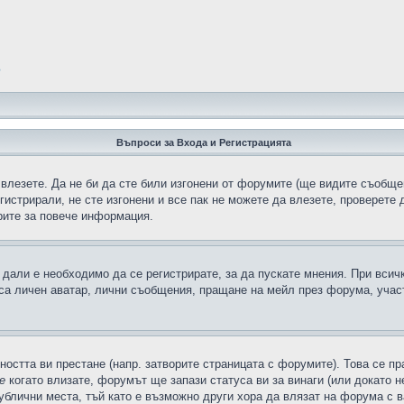
?
Въпроси за Входа и Регистрацията
 влезете. Да не би да сте били изгонени от форумите (ще видите съобщен
егистрирали, не сте изгонени и все пак не можете да влезете, проверете
рите за повече информация.
дали е необходимо да се регистрирате, за да пускате мнения. При всич
 са личен аватар, лични съобщения, пращане на мейл през форума, участ
ността ви престане (напр. затворите страницата с форумите). Това се пр
е
когато влизате, форумът ще запази статуса ви за винаги (или докато н
публични места, тъй като е възможно други хора да влязат на форума с 