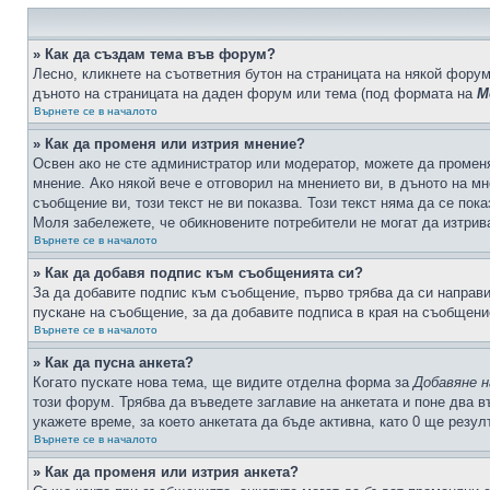
» Как да създам тема във форум?
Лесно, кликнете на съответния бутон на страницата на някой форум
дъното на страницата на даден форум или тема (под формата на
М
Върнете се в началото
» Как да променя или изтрия мнение?
Освен ако не сте администратор или модератор, можете да промен
мнение. Ако някой вече е отговорил на мнението ви, в дъното на мн
съобщение ви, този текст не ви показва. Този текст няма да се по
Моля забележете, че обикновените потребители не могат да изтрива
Върнете се в началото
» Как да добавя подпис към съобщенията си?
За да добавите подпис към съобщение, първо трябва да си направ
пускане на съобщение, за да добавите подписа в края на съобщени
Върнете се в началото
» Как да пусна анкета?
Когато пускате нова тема, ще видите отделна форма за
Добавяне н
този форум. Трябва да въведете заглавие на анкетата и поне два в
укажете време, за което анкетата да бъде активна, като 0 ще резу
Върнете се в началото
» Как да променя или изтрия анкета?