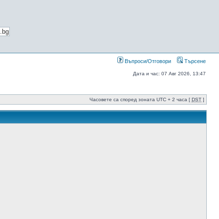
Въпроси/Отговори
Търсене
Дата и час: 07 Авг 2026, 13:47
Часовете са според зоната UTC + 2 часа [
DST
]