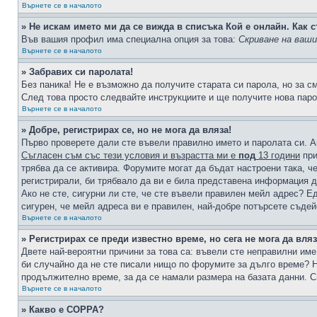
Върнете се в началото
» Не искам името ми да се вижда в списъка Кой е онлайн. Как с
Във вашия профил има специална опция за това:
Скриване на ваш
Върнете се в началото
» Забравих си паролата!
Без паника! Не е възможно да получите старата си парола, но за с
След това просто следвайте инструкциите и ще получите нова паро
Върнете се в началото
» Добре, регистрирах се, но не мога да вляза!
Първо проверете дали сте въвели правилно името и паролата си. А
Съгласен съм със тези условия и възрастта ми е
под
13 години
при
трябва да се активира. Форумите могат да бъдат настроени така, ч
регистрирали, би трябвало да ви е била представена информация д
Ако не сте, сигурни ли сте, че сте въвели правилен мейл адрес? Е
сигурен, че мейл адреса ви е правилен, най-добре потърсете съде
Върнете се в началото
» Регистрирах се преди известно време, но сега не мога да вляз
Двете най-вероятни причини за това са: въвели сте неправилни име 
би случайно да не сте писали нищо по форумите за дълго време? Н
продължително време, за да се намали размера на базата данни. С
Върнете се в началото
» Какво е COPPA?