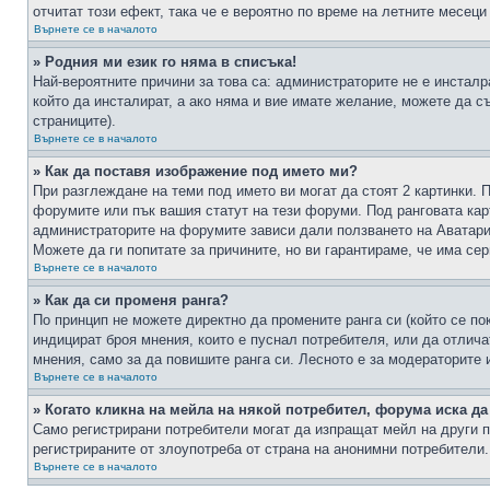
отчитат този ефект, така че е вероятно по време на летните месеци
Върнете се в началото
» Родния ми език го няма в списъка!
Най-вероятните причини за това са: администраторите не е инстал
който да инсталират, а ако няма и вие имате желание, можете да 
страниците).
Върнете се в началото
» Как да поставя изображение под името ми?
При разглеждане на теми под името ви могат да стоят 2 картинки. 
форумите или пък вашия статут на тези форуми. Под ранговата карт
администраторите на форумите зависи дали ползването на Аватари щ
Можете да ги попитате за причините, но ви гарантираме, че има сер
Върнете се в началото
» Как да си променя ранга?
По принцип не можете директно да промените ранга си (който се по
индицират броя мнения, които е пуснал потребителя, или да отлич
мнения, само за да повишите ранга си. Лесното е за модераторите 
Върнете се в началото
» Когато кликна на мейла на някой потребител, форума иска да
Само регистрирани потребители могат да изпращат мейл на други п
регистрираните от злоупотреба от страна на анонимни потребители.
Върнете се в началото