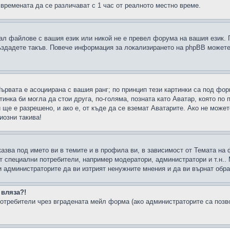
 времената да се различават с 1 час от реалното местно време.
рал файлове с вашия език или никой не е превел форума на вашия език.
създадете такъв. Повече информация за локализирането на phpBB можете
Първата е асоциирана с вашия ранг; по принцип тези картинки са под фо
инка би могла да стои друга, по-голяма, позната като Аватар, която по 
е е разрешено, и ако е, от къде да се вземат Аватарите. Ако не может
иозни такива!
казва под името ви в темите и в профила ви, в зависимост от Темата на
ат специални потребители, например модератори, администратори и т.н..
и администраторите да ви изтрият ненужните мнения и да ви върнат обрат
 вляза?!
отребители чрез вградената мейл форма (ако администраторите са позвол