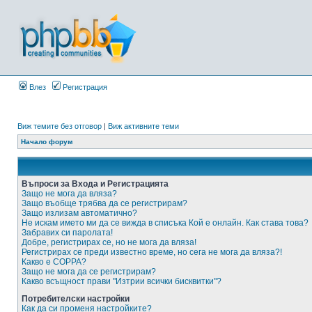
Влез
Регистрация
Виж темите без отговор
|
Виж активните теми
Начало форум
Въпроси за Входа и Регистрацията
Защо не мога да вляза?
Защо въобще трябва да се регистрирам?
Защо излизам автоматично?
Не искам името ми да се вижда в списъка Кой е онлайн. Как става това?
Забравих си паролата!
Добре, регистрирах се, но не мога да вляза!
Регистрирах се преди известно време, но сега не мога да вляза?!
Какво е COPPA?
Защо не мога да се регистрирам?
Какво всъщност прави "Изтрии всички бисквитки"?
Потребителски настройки
Как да си променя настройките?