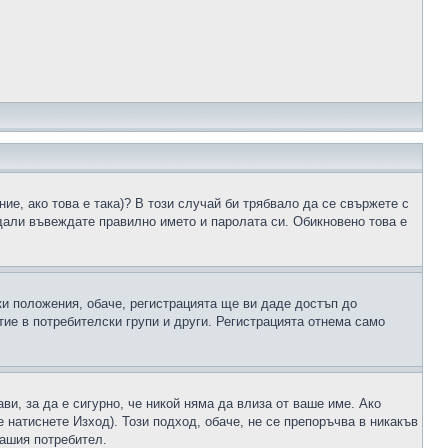
ие, ако това е така)? В този случай би трябвало да се свържете с
 дали въвеждате правилно името и паролата си. Обикновено това е
ки положения, обаче, регистрацията ще ви даде достъп до
ие в потребителски групи и други. Регистрацията отнема само
ави, за да е сигурно, че никой няма да влиза от ваше име. Ако
е натиснете Изход). Този подход, обаче, не се препоръчва в никакъв
вашия потребител.