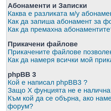
Абонаменти и Записки
Каква е разликата м/у абонаме
Как да запиша абонамент за ф
Как да премахна абонаментите
Прикачени файлове
Прикачените файлове позволен
Как да намеря всички мой при
phpBB 3
Кой е написал phpBB3 ?
Защо X фунцията не е налична
Към кой да се обърна, ако нам
форум?