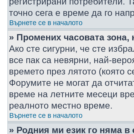
регистрирани потребители. Та
точно сега е време да го нап
Върнете се в началото
» Промених часовата зона, 
Ако сте сигурни, че сте избр
все пак са невярни, най-вер
времето през лятото (която с
Форумите не могат да отчитат
време на летните месеци вре
реалното местно време.
Върнете се в началото
» Родния ми език го няма в