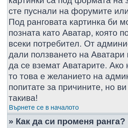
картинки са под формата на 
сте пуснали на форумите или
Под ранговата картинка би мо
позната като Аватар, която п
всеки потребител. От админ
дали ползването на Аватари щ
да се вземат Аватарите. Ако
то това е желанието на адми
попитате за причините, но в
такива!
Върнете се в началото
» Как да си променя ранга?