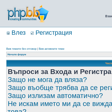
Вза
Влез
Регистрация
Виж темите без отговор
|
Виж активните теми
Начало форум
Чест
Въпроси за Входа и Регистр
Защо не мога да вляза?
Защо въобще трябва да се ре
Защо излизам автоматично?
Не искам името ми да се вижда
това?