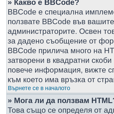
» Какво е BBCode?
BBCode е специална имплем
ползвате BBCode във вашите
администраторите. Освен то
за дадено съобщение от фор
BBCode прилича много на HTM
затворени в квадратни скоби (е
повече информация, вижте с
към което има връзка от стра
Върнете се в началото
» Мога ли да ползвам HTML
Това също се определя от ад