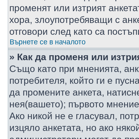
променят или изтрият анкета
хора, злоупотребяващи с ан
отговори след като са постъп
Върнете се в началото
» Как да променя или изтри
Също като при мненията, анк
потребителя, който ги е пусн
да промените анкета, натисн
нея(вашето); първото мнение
Ако никой не е гласувал, по
изцяло анкетата, но ако няко