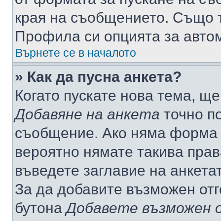
края на съобщението. Също т
Профила си опцията за авто
Върнете се в началото
» Как да пусна анкета?
Когато пускате нова тема, щ
Добавяне на анкета
точно по
съобщение. Ако няма форма з
вероятно нямате такива прав
въведете заглавие на анкета
За да добавите възможен отг
бутона
Добавете възможен 