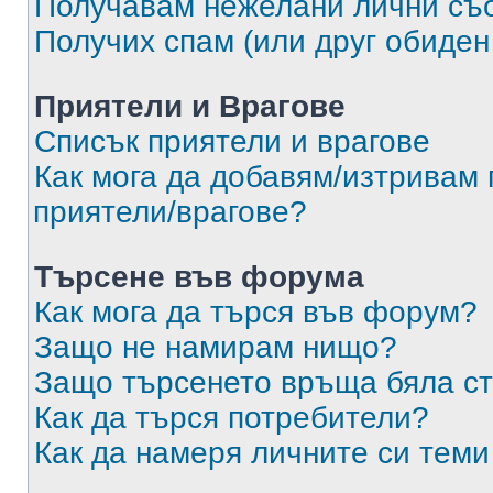
Получавам нежелани лични съ
Получих спам (или друг обиден
Приятели и Врагове
Списък приятели и врагове
Как мога да добавям/изтривам 
приятели/врагове?
Търсене във форума
Как мога да търся във форум?
Защо не намирам нищо?
Защо търсенето връща бяла ст
Как да търся потребители?
Как да намеря личните си теми