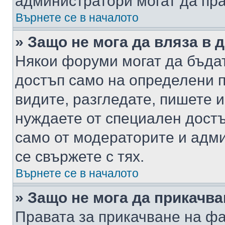
администратори могат да пр
Върнете се в началото
» Защо не мога да вляза в
Някои форуми могат да бъда
достъп само на определени п
видите, разгледате, пишете и
нуждаете от специален достъ
само от модераторите и адм
се свържете с тях.
Върнете се в началото
» Защо не мога да прикачв
Правата за прикачване на фа