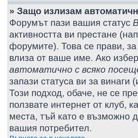
» Защо излизам автоматич
Форумът пази вашия статус
В
активността ви престане (нап
форумите). Това се прави, за
влиза от ваше име. Ако избе
автоматично с всяко посещ
запази статуса ви за винаги 
Този подход, обаче, не се пр
ползвате интернет от клуб, 
места, тъй като е възможно 
вашия потребител.