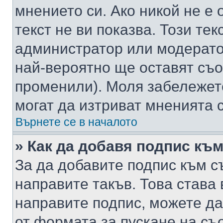
мнението си. Ако никой не е 
текст не ви показва. Този тек
администратор или модерато
най-вероятно ще оставят съ
променили). Моля забележет
могат да изтриват мненията с
Върнете се в началото
» Как да добавя подпис къ
За да добавите подпис към с
направите такъв. Това става
направите подпис, можете д
от формата за пускане на съ