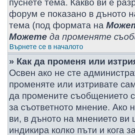
пуснете тема. Какво ви е ра
форум е показано в дъното 
тема (под формата на
Може
Можете
да променяте съо
Върнете се в началото
» Как да променя или изтр
Освен ако не сте администра
променяте или изтривате са
да промените съобщението с
за съответното мнение. Ако 
ви, в дъното на мнението ви 
индикира колко пъти и кога 