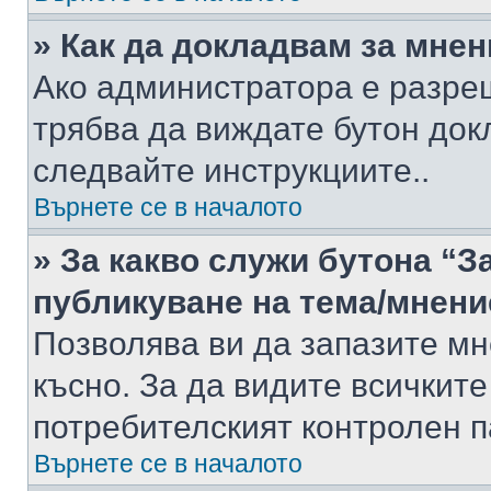
» Как да докладвам за мне
Ако администратора е разре
трябва да виждате бутон док
следвайте инструкциите..
Върнете се в началото
» За какво служи бутона “З
публикуване на тема/мнени
Позволява ви да запазите мне
късно. За да видите всичките
потребителският контролен п
Върнете се в началото