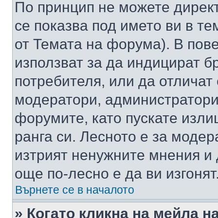
По принцип не можете директ
се показва под името ви в те
от Темата на форума). В пов
използват за да индицират б
потребителя, или да отличат
модератори, администратори 
форумите, като пускате изли
ранга си. Лесното е за моде
изтрият ненужните мнения и 
още по-лесно е да ви изгонят
Върнете се в началото
» Когато кликна на мейла н