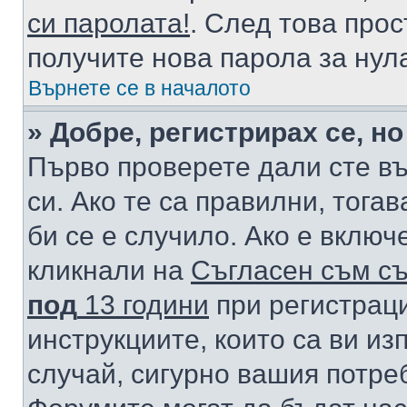
си паролата!
. След това про
получите нова парола за нул
Върнете се в началото
» Добре, регистрирах се, но
Първо проверете дали сте в
си. Ако те са правилни, тога
би се е случило. Ако е вклю
кликнали на
Съгласен съм съ
под
13 години
при регистраци
инструкциите, които са ви из
случай, сигурно вашия потре