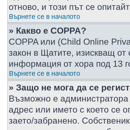
отново, и този път се опитай
Върнете се в началото
» Какво е COPPA?
COPPA или (Child Online Privac
закон в Щатите, изискващ от 
информация от хора под 13 г
Върнете се в началото
» Защо не мога да се регис
Възможно е администратора 
адрес или името с което се о
заето/забранено. Собствени