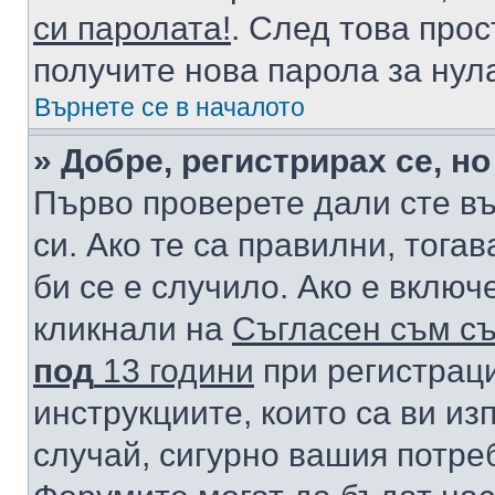
си паролата!
. След това про
получите нова парола за нул
Върнете се в началото
» Добре, регистрирах се, но
Първо проверете дали сте в
си. Ако те са правилни, тога
би се е случило. Ако е вклю
кликнали на
Съгласен съм съ
под
13 години
при регистраци
инструкциите, които са ви из
случай, сигурно вашия потре