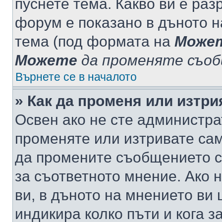
пуснете тема. Какво ви е ра
форум е показано в дъното 
тема (под формата на
Може
Можете
да променяте съо
Върнете се в началото
» Как да променя или изтр
Освен ако не сте администра
променяте или изтривате са
да промените съобщението с
за съответното мнение. Ако 
ви, в дъното на мнението ви 
индикира колко пъти и кога 