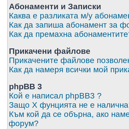
Абонаменти и Записки
Каква е разликата м/у абонаме
Как да запиша абонамент за ф
Как да премахна абонаментите
Прикачени файлове
Прикачените файлове позволен
Как да намеря всички мой при
phpBB 3
Кой е написал phpBB3 ?
Защо X фунцията не е налична
Към кой да се обърна, ако нам
форум?