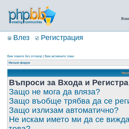
Вза
Влез
Регистрация
Виж темите без отговор
|
Виж активните теми
Начало форум
Чест
Въпроси за Входа и Регистр
Защо не мога да вляза?
Защо въобще трябва да се ре
Защо излизам автоматично?
Не искам името ми да се вижда
това?