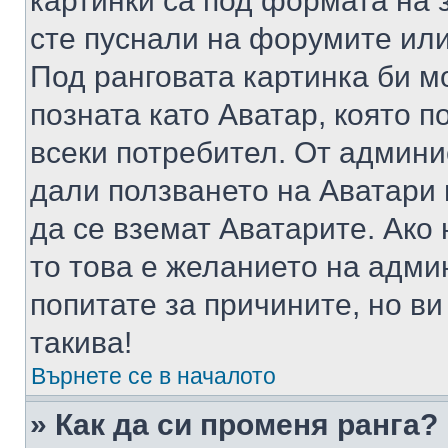
картинки са под формата на 
сте пуснали на форумите или
Под ранговата картинка би мо
позната като Аватар, която п
всеки потребител. От админ
дали ползването на Аватари щ
да се вземат Аватарите. Ако
то това е желанието на адми
попитате за причините, но в
такива!
Върнете се в началото
» Как да си променя ранга?