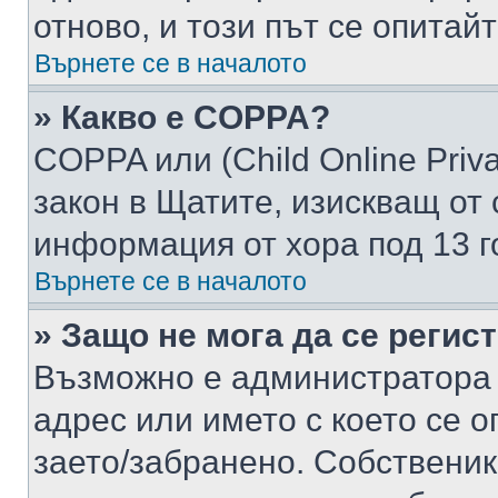
отново, и този път се опитай
Върнете се в началото
» Какво е COPPA?
COPPA или (Child Online Privac
закон в Щатите, изискващ от 
информация от хора под 13 г
Върнете се в началото
» Защо не мога да се регис
Възможно е администратора 
адрес или името с което се о
заето/забранено. Собствени