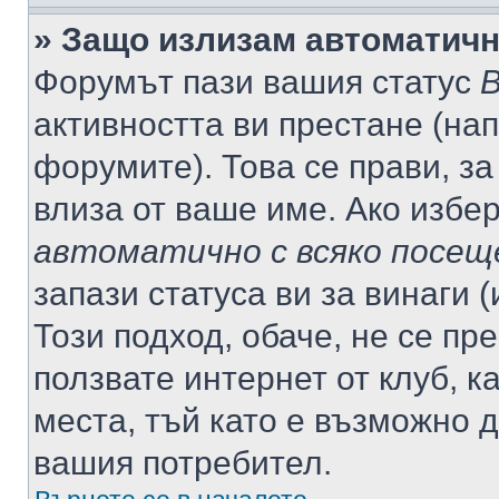
» Защо излизам автоматич
Форумът пази вашия статус
В
активността ви престане (нап
форумите). Това се прави, за
влиза от ваше име. Ако избе
автоматично с всяко посещ
запази статуса ви за винаги 
Този подход, обаче, не се пр
ползвате интернет от клуб, 
места, тъй като е възможно 
вашия потребител.