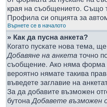
края на съобщението. Също т
Профила си опцията за авто
Върнете се в началото
» Как да пусна анкета?
Когато пускате нова тема, щ
Добавяне на анкета
точно по
съобщение. Ако няма форма з
вероятно нямате такива прав
въведете заглавие на анкета
За да добавите възможен отг
бутона
Добавете възможен 