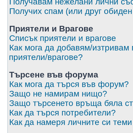
Получавам нежелани лични съ
Получих спам (или друг обиден
Приятели и Врагове
Списък приятели и врагове
Как мога да добавям/изтривам 
приятели/врагове?
Търсене във форума
Как мога да търся във форум?
Защо не намирам нищо?
Защо търсенето връща бяла ст
Как да търся потребители?
Как да намеря личните си теми