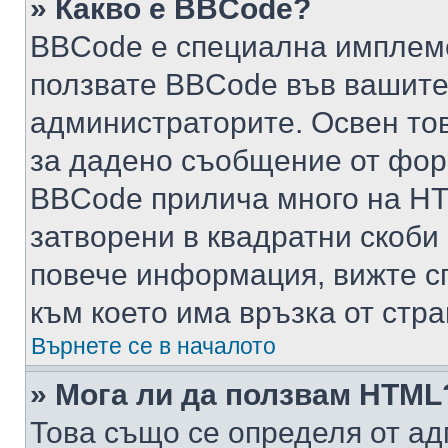
» Какво е BBCode?
BBCode е специална имплем
ползвате BBCode във вашите
администраторите. Освен то
за дадено съобщение от фор
BBCode прилича много на HTM
затворени в квадратни скоби (е
повече информация, вижте с
към което има връзка от стра
Върнете се в началото
» Мога ли да ползвам HTML
Това също се определя от ад