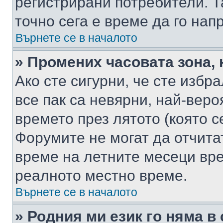
регистрирани потребители. Та
точно сега е време да го нап
Върнете се в началото
» Промених часовата зона, 
Ако сте сигурни, че сте избр
все пак са невярни, най-вер
времето през лятото (която с
Форумите не могат да отчитат
време на летните месеци вре
реалното местно време.
Върнете се в началото
» Родния ми език го няма в