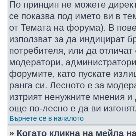
По принцип не можете директ
се показва под името ви в те
от Темата на форума). В пов
използват за да индицират б
потребителя, или да отличат
модератори, администратори 
форумите, като пускате изли
ранга си. Лесното е за моде
изтрият ненужните мнения и 
още по-лесно е да ви изгонят
Върнете се в началото
» Когато кликна на мейла н