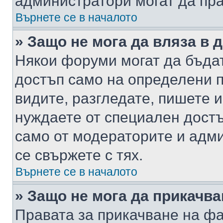
администратори могат да пр
Върнете се в началото
» Защо не мога да вляза в
Някои форуми могат да бъда
достъп само на определени п
видите, разгледате, пишете и
нуждаете от специален достъ
само от модераторите и адм
се свържете с тях.
Върнете се в началото
» Защо не мога да прикачв
Правата за прикачване на фа