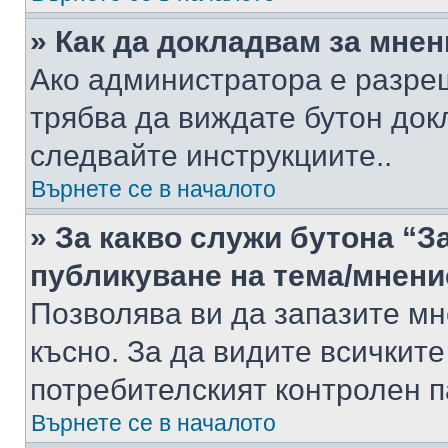
» Как да докладвам за мне
Ако администратора е разре
трябва да виждате бутон док
следвайте инструкциите..
Върнете се в началото
» За какво служи бутона “З
публикуване на тема/мнени
Позволява ви да запазите мне
късно. За да видите всичките
потребителският контролен п
Върнете се в началото