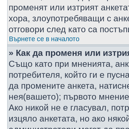
променят или изтрият анкета
хора, злоупотребяващи с ан
отговори след като са постъп
Върнете се в началото
» Как да променя или изтри
Също като при мненията, анк
потребителя, който ги е пусн
да промените анкета, натисн
нея(вашето); първото мнение
Ако никой не е гласувал, по
изцяло анкетата, но ако няко