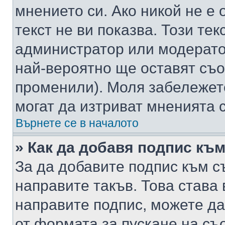
мнението си. Ако никой не е 
текст не ви показва. Този тек
администратор или модерато
най-вероятно ще оставят съ
променили). Моля забележет
могат да изтриват мненията с
Върнете се в началото
» Как да добавя подпис къ
За да добавите подпис към с
направите такъв. Това става
направите подпис, можете д
от формата за пускане на съ