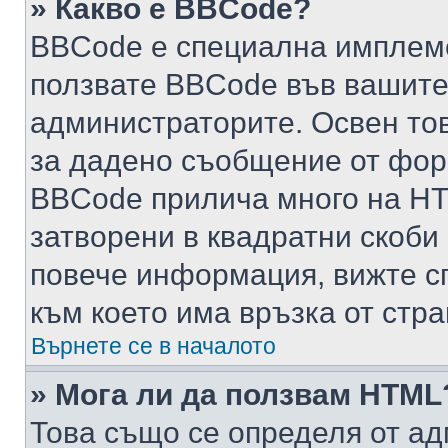
» Какво е BBCode?
BBCode е специална имплем
ползвате BBCode във вашите
администраторите. Освен то
за дадено съобщение от фор
BBCode прилича много на HTM
затворени в квадратни скоби (е
повече информация, вижте с
към което има връзка от стра
Върнете се в началото
» Мога ли да ползвам HTML
Това също се определя от ад