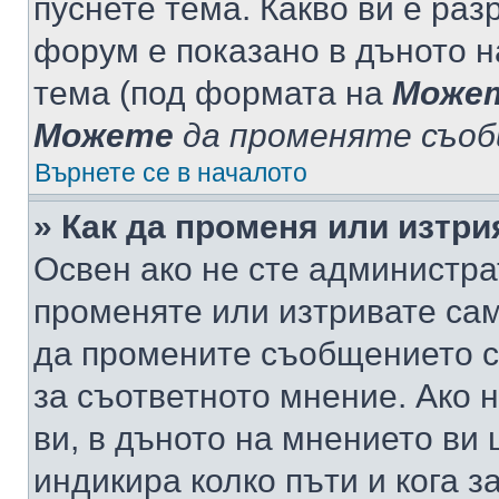
пуснете тема. Какво ви е ра
форум е показано в дъното 
тема (под формата на
Може
Можете
да променяте съо
Върнете се в началото
» Как да променя или изтр
Освен ако не сте администра
променяте или изтривате са
да промените съобщението с
за съответното мнение. Ако 
ви, в дъното на мнението ви 
индикира колко пъти и кога 