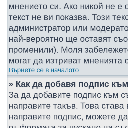
мнението си. Ако никой не е 
текст не ви показва. Този тек
администратор или модерато
най-вероятно ще оставят съ
променили). Моля забележет
могат да изтриват мненията с
Върнете се в началото
» Как да добавя подпис къ
За да добавите подпис към с
направите такъв. Това става
направите подпис, можете д
от формата за пускане на съ