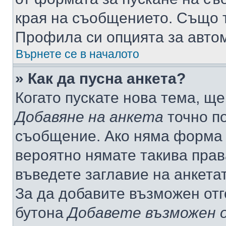
края на съобщението. Също т
Профила си опцията за авто
Върнете се в началото
» Как да пусна анкета?
Когато пускате нова тема, щ
Добавяне на анкета
точно по
съобщение. Ако няма форма з
вероятно нямате такива прав
въведете заглавие на анкета
За да добавите възможен отг
бутона
Добавете възможен 