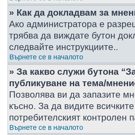
» Как да докладвам за мне
Ако администратора е разре
трябва да виждате бутон док
следвайте инструкциите..
Върнете се в началото
» За какво служи бутона “З
публикуване на тема/мнени
Позволява ви да запазите мне
късно. За да видите всичките
потребителският контролен п
Върнете се в началото