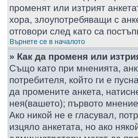
променят или изтрият анкета
хора, злоупотребяващи с ан
отговори след като са постъп
Върнете се в началото
» Как да променя или изтри
Също като при мненията, анк
потребителя, който ги е пусн
да промените анкета, натисн
нея(вашето); първото мнение
Ако никой не е гласувал, по
изцяло анкетата, но ако няко