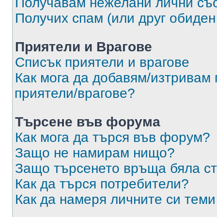
Получавам нежелани лични съ
Получих спам (или друг обиден
Приятели и Врагове
Списък приятели и врагове
Как мога да добавям/изтривам 
приятели/врагове?
Търсене във форума
Как мога да търся във форум?
Защо не намирам нищо?
Защо търсенето връща бяла ст
Как да търся потребители?
Как да намеря личните си теми