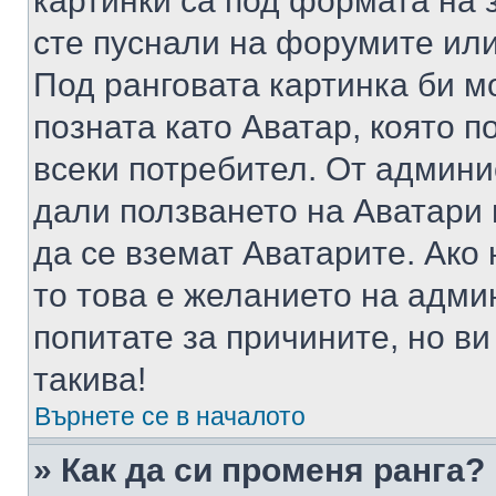
картинки са под формата на 
сте пуснали на форумите или
Под ранговата картинка би мо
позната като Аватар, която п
всеки потребител. От админ
дали ползването на Аватари щ
да се вземат Аватарите. Ако
то това е желанието на адми
попитате за причините, но в
такива!
Върнете се в началото
» Как да си променя ранга?