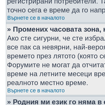
регистрирани потребители. Та
точно сега е време да го нап
Върнете се в началото
» Промених часовата зона, 
Ако сте сигурни, че сте избр
все пак са невярни, най-вер
времето през лятото (която с
Форумите не могат да отчитат
време на летните месеци вре
реалното местно време.
Върнете се в началото
» Родния ми език го няма в