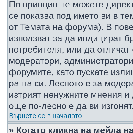
По принцип не можете директ
се показва под името ви в те
от Темата на форума). В пов
използват за да индицират б
потребителя, или да отличат
модератори, администратори 
форумите, като пускате изли
ранга си. Лесното е за моде
изтрият ненужните мнения и 
още по-лесно е да ви изгонят
Върнете се в началото
» Когато кликна на мейла н