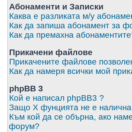
Абонаменти и Записки
Каква е разликата м/у абонаме
Как да запиша абонамент за ф
Как да премахна абонаментите
Прикачени файлове
Прикачените файлове позволен
Как да намеря всички мой при
phpBB 3
Кой е написал phpBB3 ?
Защо X фунцията не е налична
Към кой да се обърна, ако нам
форум?