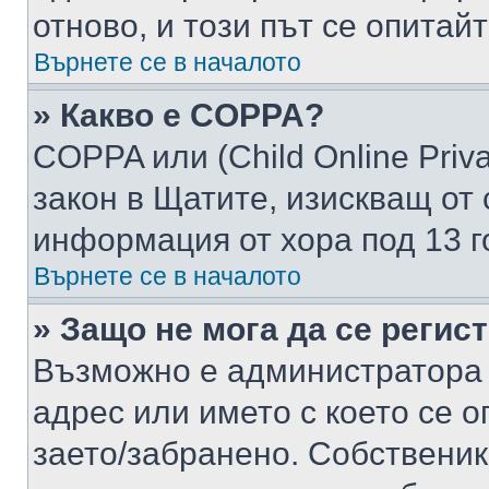
отново, и този път се опитай
Върнете се в началото
» Какво е COPPA?
COPPA или (Child Online Privac
закон в Щатите, изискващ от 
информация от хора под 13 г
Върнете се в началото
» Защо не мога да се регис
Възможно е администратора 
адрес или името с което се о
заето/забранено. Собствени