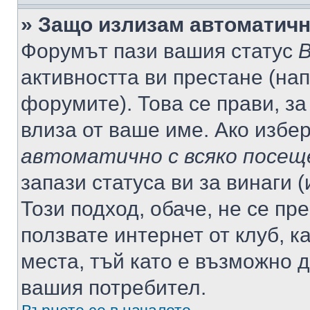
» Защо излизам автоматич
Форумът пази вашия статус
В
активността ви престане (нап
форумите). Това се прави, за
влиза от ваше име. Ако избе
автоматично с всяко посещ
запази статуса ви за винаги 
Този подход, обаче, не се пр
ползвате интернет от клуб, 
места, тъй като е възможно 
вашия потребител.