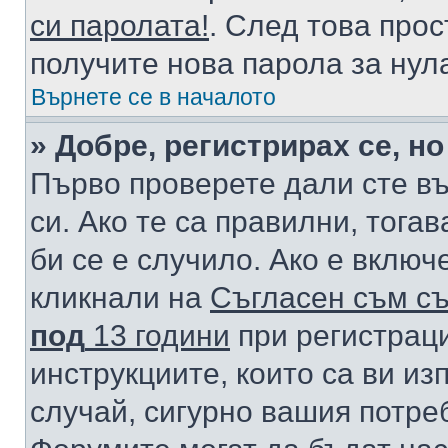
си паролата!
. След това про
получите нова парола за нул
Върнете се в началото
» Добре, регистрирах се, но
Първо проверете дали сте в
си. Ако те са правилни, тога
би се е случило. Ако е вклю
кликнали на
Съгласен съм съ
под
13 години
при регистраци
инструкциите, които са ви из
случай, сигурно вашия потре