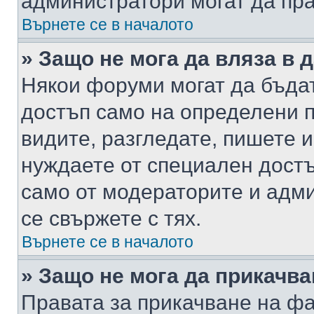
администратори могат да пр
Върнете се в началото
» Защо не мога да вляза в
Някои форуми могат да бъда
достъп само на определени п
видите, разгледате, пишете и
нуждаете от специален достъ
само от модераторите и адм
се свържете с тях.
Върнете се в началото
» Защо не мога да прикачв
Правата за прикачване на фа