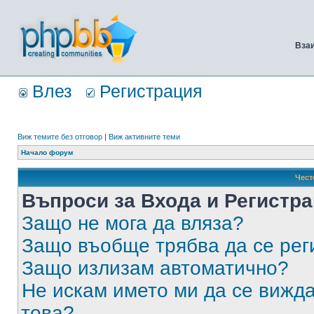
Вза
Влез
Регистрация
Виж темите без отговор
|
Виж активните теми
Начало форум
Чест
Въпроси за Входа и Регистр
Защо не мога да вляза?
Защо въобще трябва да се ре
Защо излизам автоматично?
Не искам името ми да се вижда
това?