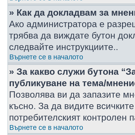
» Как да докладвам за мне
Ако администратора е разре
трябва да виждате бутон док
следвайте инструкциите..
Върнете се в началото
» За какво служи бутона “З
публикуване на тема/мнени
Позволява ви да запазите мне
късно. За да видите всичките
потребителският контролен п
Върнете се в началото