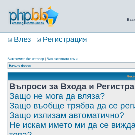
Вза
Влез
Регистрация
Виж темите без отговор
|
Виж активните теми
Начало форум
Чест
Въпроси за Входа и Регистр
Защо не мога да вляза?
Защо въобще трябва да се ре
Защо излизам автоматично?
Не искам името ми да се вижда
това?