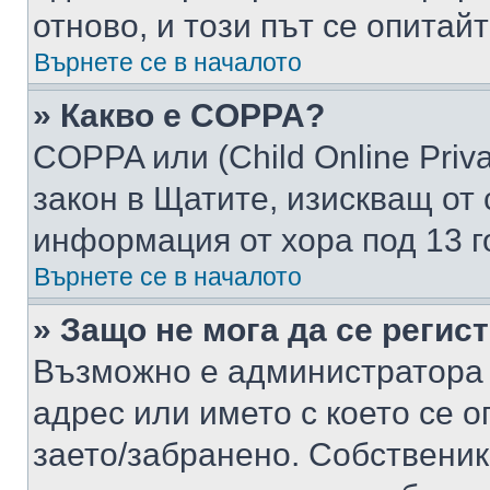
отново, и този път се опитай
Върнете се в началото
» Какво е COPPA?
COPPA или (Child Online Privac
закон в Щатите, изискващ от 
информация от хора под 13 г
Върнете се в началото
» Защо не мога да се регис
Възможно е администратора 
адрес или името с което се о
заето/забранено. Собствени