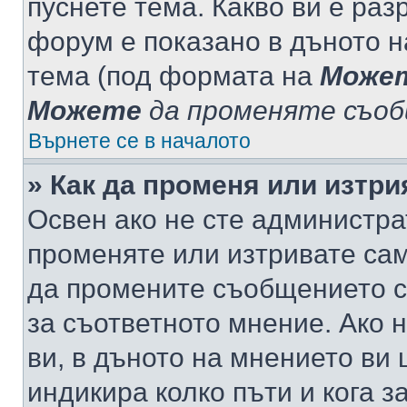
пуснете тема. Какво ви е ра
форум е показано в дъното 
тема (под формата на
Може
Можете
да променяте съо
Върнете се в началото
» Как да променя или изтр
Освен ако не сте администра
променяте или изтривате са
да промените съобщението с
за съответното мнение. Ако 
ви, в дъното на мнението ви 
индикира колко пъти и кога 