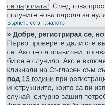
си паролата!
. След това про
получите нова парола за нул
Върнете се в началото
» Добре, регистрирах се, но
Първо проверете дали сте в
си. Ако те са правилни, тога
би се е случило. Ако е вклю
кликнали на
Съгласен съм съ
под
13 години
при регистраци
инструкциите, които са ви из
случай, сигурно вашия потре