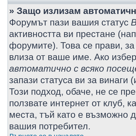
» Защо излизам автоматич
Форумът пази вашия статус
В
активността ви престане (нап
форумите). Това се прави, за
влиза от ваше име. Ако избе
автоматично с всяко посещ
запази статуса ви за винаги 
Този подход, обаче, не се пр
ползвате интернет от клуб, 
места, тъй като е възможно 
вашия потребител.