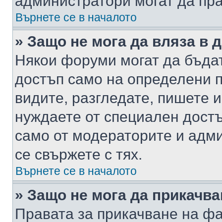
администратори могат да пр
Върнете се в началото
» Защо не мога да вляза в
Някои форуми могат да бъда
достъп само на определени п
видите, разгледате, пишете и
нуждаете от специален достъ
само от модераторите и адм
се свържете с тях.
Върнете се в началото
» Защо не мога да прикачв
Правата за прикачване на фа