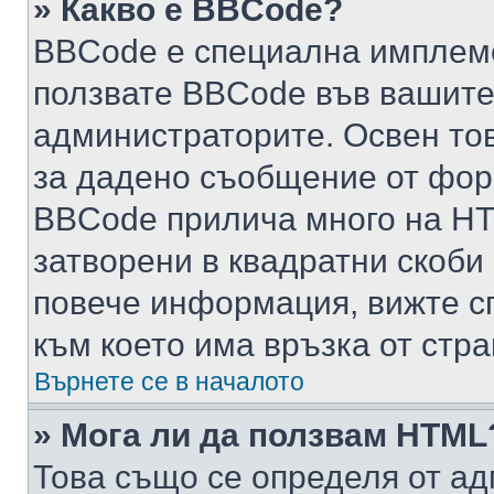
» Какво е BBCode?
BBCode е специална имплем
ползвате BBCode във вашите
администраторите. Освен то
за дадено съобщение от фор
BBCode прилича много на HTM
затворени в квадратни скоби (е
повече информация, вижте с
към което има връзка от стра
Върнете се в началото
» Мога ли да ползвам HTML
Това също се определя от ад