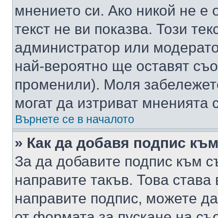
мнението си. Ако никой не е 
текст не ви показва. Този тек
администратор или модерато
най-вероятно ще оставят съ
променили). Моля забележет
могат да изтриват мненията с
Върнете се в началото
» Как да добавя подпис къ
За да добавите подпис към с
направите такъв. Това става
направите подпис, можете д
от формата за пускане на съ