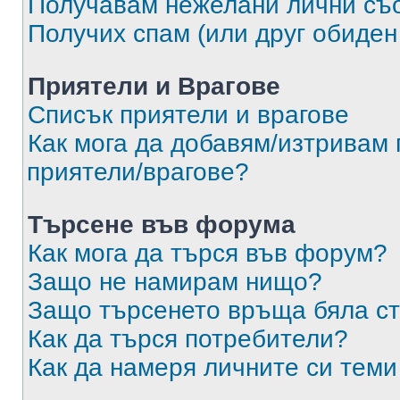
Получавам нежелани лични съ
Получих спам (или друг обиден
Приятели и Врагове
Списък приятели и врагове
Как мога да добавям/изтривам 
приятели/врагове?
Търсене във форума
Как мога да търся във форум?
Защо не намирам нищо?
Защо търсенето връща бяла ст
Как да търся потребители?
Как да намеря личните си теми