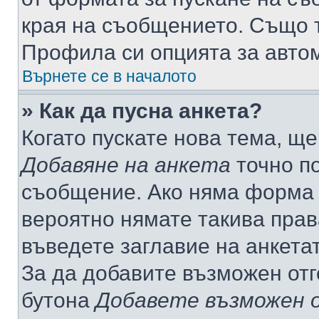
края на съобщението. Също т
Профила си опцията за авто
Върнете се в началото
» Как да пусна анкета?
Когато пускате нова тема, щ
Добавяне на анкета
точно по
съобщение. Ако няма форма з
вероятно нямате такива прав
въведете заглавие на анкета
За да добавите възможен отг
бутона
Добавете възможен 