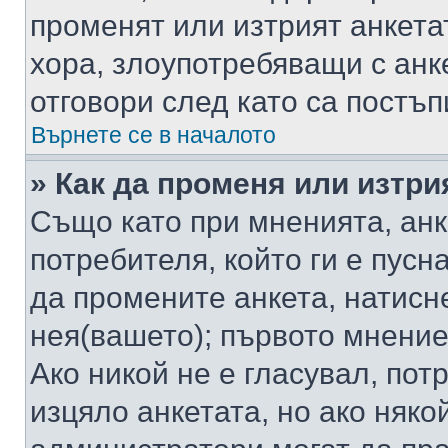
променят или изтрият анкета
хора, злоупотребяващи с ан
отговори след като са постъп
Върнете се в началото
» Как да променя или изтри
Също като при мненията, анк
потребителя, който ги е пусн
да промените анкета, натисн
нея(вашето); първото мнение
Ако никой не е гласувал, по
изцяло анкетата, но ако няко