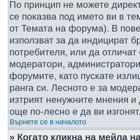
По принцип не можете директ
се показва под името ви в те
от Темата на форума). В пов
използват за да индицират б
потребителя, или да отличат
модератори, администратори 
форумите, като пускате изли
ранга си. Лесното е за моде
изтрият ненужните мнения и 
още по-лесно е да ви изгонят
Върнете се в началото
» Когато кликна на мейла н