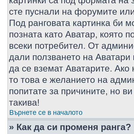
картинки са под формата на 
сте пуснали на форумите или
Под ранговата картинка би мо
позната като Аватар, която п
всеки потребител. От админ
дали ползването на Аватари щ
да се вземат Аватарите. Ако
то това е желанието на адми
попитате за причините, но в
такива!
Върнете се в началото
» Как да си променя ранга?