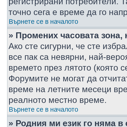
регистрирани потребители. Та
точно сега е време да го нап
Върнете се в началото
» Промених часовата зона, 
Ако сте сигурни, че сте избр
все пак са невярни, най-вер
времето през лятото (която с
Форумите не могат да отчитат
време на летните месеци вре
реалното местно време.
Върнете се в началото
» Родния ми език го няма в