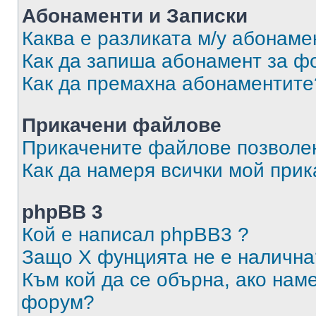
Абонаменти и Записки
Каква е разликата м/у абонаме
Как да запиша абонамент за ф
Как да премахна абонаментите
Прикачени файлове
Прикачените файлове позволен
Как да намеря всички мой при
phpBB 3
Кой е написал phpBB3 ?
Защо X фунцията не е налична
Към кой да се обърна, ако нам
форум?