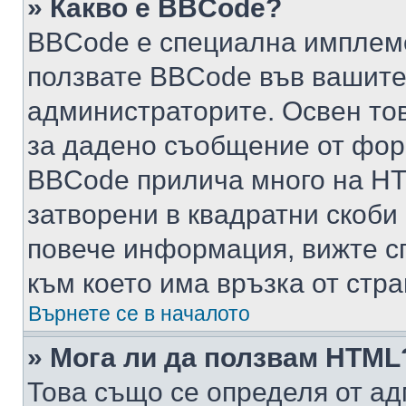
» Какво е BBCode?
BBCode е специална имплем
ползвате BBCode във вашите
администраторите. Освен то
за дадено съобщение от фор
BBCode прилича много на HTM
затворени в квадратни скоби (е
повече информация, вижте с
към което има връзка от стра
Върнете се в началото
» Мога ли да ползвам HTML
Това също се определя от ад