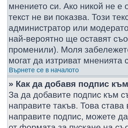
мнението си. Ако никой не е 
текст не ви показва. Този тек
администратор или модерато
най-вероятно ще оставят съ
променили). Моля забележет
могат да изтриват мненията с
Върнете се в началото
» Как да добавя подпис къ
За да добавите подпис към с
направите такъв. Това става
направите подпис, можете д
от формата за пускане на съ