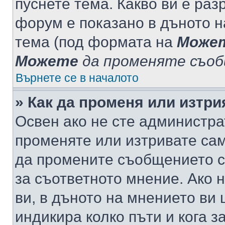
пуснете тема. Какво ви е ра
форум е показано в дъното 
тема (под формата на
Може
Можете
да променяте съо
Върнете се в началото
» Как да променя или изтр
Освен ако не сте администра
променяте или изтривате са
да промените съобщението с
за съответното мнение. Ако 
ви, в дъното на мнението ви 
индикира колко пъти и кога 