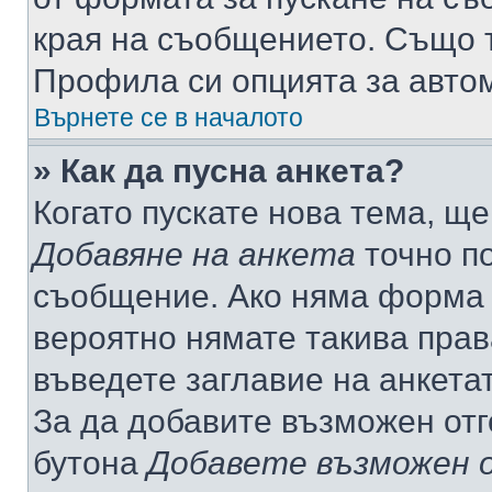
края на съобщението. Също т
Профила си опцията за авто
Върнете се в началото
» Как да пусна анкета?
Когато пускате нова тема, щ
Добавяне на анкета
точно по
съобщение. Ако няма форма з
вероятно нямате такива прав
въведете заглавие на анкета
За да добавите възможен отг
бутона
Добавете възможен 