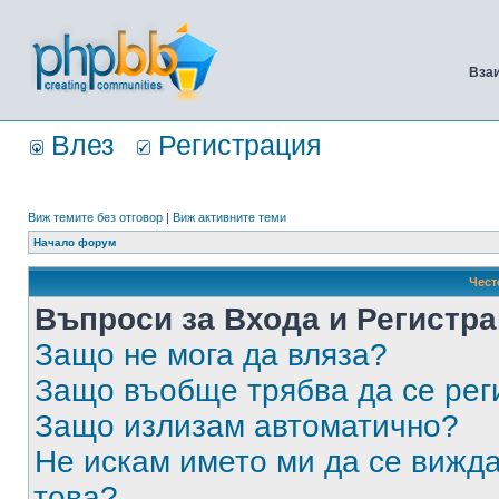
Вза
Влез
Регистрация
Виж темите без отговор
|
Виж активните теми
Начало форум
Чест
Въпроси за Входа и Регистр
Защо не мога да вляза?
Защо въобще трябва да се ре
Защо излизам автоматично?
Не искам името ми да се вижда
това?