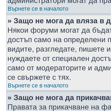
администратори могат да пр
Върнете се в началото
» Защо не мога да вляза в
Някои форуми могат да бъда
достъп само на определени п
видите, разгледате, пишете и
нуждаете от специален достъ
само от модераторите и адм
се свържете с тях.
Върнете се в началото
» Защо не мога да прикачв
Правата за прикачване на фа