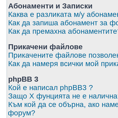
Абонаменти и Записки
Каква е разликата м/у абонаме
Как да запиша абонамент за ф
Как да премахна абонаментите
Прикачени файлове
Прикачените файлове позволен
Как да намеря всички мой при
phpBB 3
Кой е написал phpBB3 ?
Защо X фунцията не е налична
Към кой да се обърна, ако нам
форум?