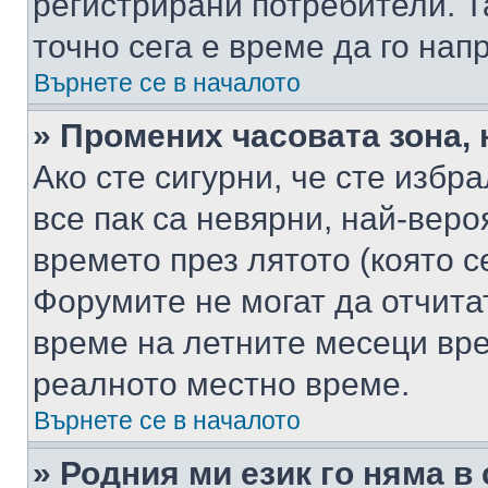
регистрирани потребители. Та
точно сега е време да го нап
Върнете се в началото
» Промених часовата зона, 
Ако сте сигурни, че сте избр
все пак са невярни, най-вер
времето през лятото (която с
Форумите не могат да отчитат
време на летните месеци вре
реалното местно време.
Върнете се в началото
» Родния ми език го няма в