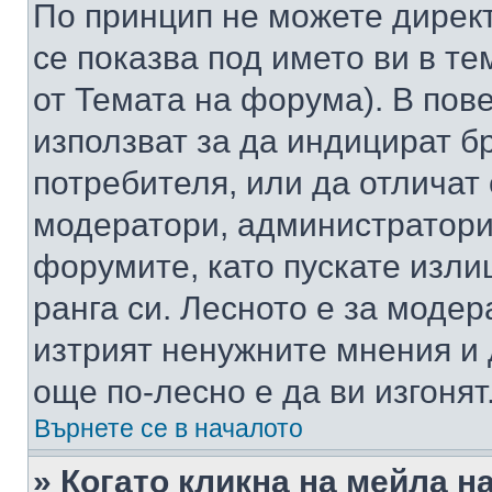
По принцип не можете директ
се показва под името ви в те
от Темата на форума). В пов
използват за да индицират б
потребителя, или да отличат
модератори, администратори 
форумите, като пускате изли
ранга си. Лесното е за моде
изтрият ненужните мнения и 
още по-лесно е да ви изгонят
Върнете се в началото
» Когато кликна на мейла н