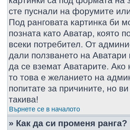
картинки са под формата на 
сте пуснали на форумите или
Под ранговата картинка би мо
позната като Аватар, която п
всеки потребител. От админ
дали ползването на Аватари щ
да се вземат Аватарите. Ако
то това е желанието на адми
попитате за причините, но в
такива!
Върнете се в началото
» Как да си променя ранга?