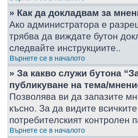
» Как да докладвам за мне
Ако администратора е разре
трябва да виждате бутон док
следвайте инструкциите..
Върнете се в началото
» За какво служи бутона “З
публикуване на тема/мнени
Позволява ви да запазите мне
късно. За да видите всичките
потребителският контролен п
Върнете се в началото