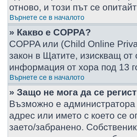
отново, и този път се опитай
Върнете се в началото
» Какво е COPPA?
COPPA или (Child Online Privac
закон в Щатите, изискващ от 
информация от хора под 13 г
Върнете се в началото
» Защо не мога да се регис
Възможно е администратора 
адрес или името с което се о
заето/забранено. Собствени