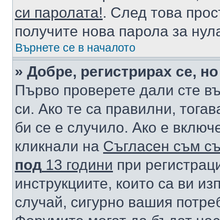
си паролата!
. След това про
получите нова парола за нул
Върнете се в началото
» Добре, регистрирах се, но
Първо проверете дали сте в
си. Ако те са правилни, тога
би се е случило. Ако е вклю
кликнали на
Съгласен съм съ
под
13 години
при регистраци
инструкциите, които са ви из
случай, сигурно вашия потре