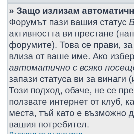
» Защо излизам автоматич
Форумът пази вашия статус
В
активността ви престане (нап
форумите). Това се прави, за
влиза от ваше име. Ако избе
автоматично с всяко посещ
запази статуса ви за винаги 
Този подход, обаче, не се пр
ползвате интернет от клуб, 
места, тъй като е възможно 
вашия потребител.