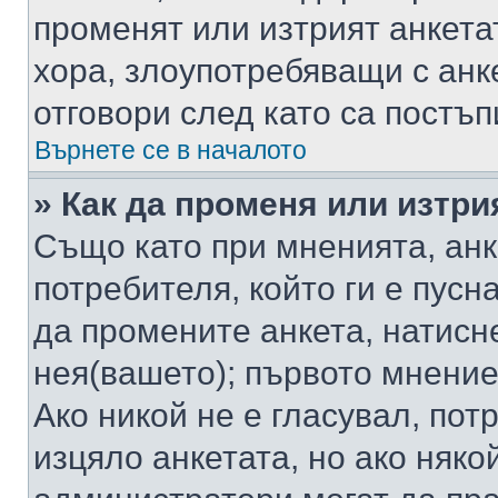
променят или изтрият анкета
хора, злоупотребяващи с ан
отговори след като са постъп
Върнете се в началото
» Как да променя или изтри
Също като при мненията, анк
потребителя, който ги е пусн
да промените анкета, натисн
нея(вашето); първото мнение
Ако никой не е гласувал, по
изцяло анкетата, но ако няко