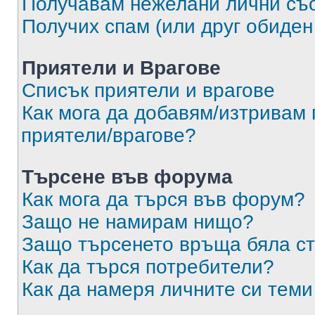
Получавам нежелани лични съ
Получих спам (или друг обиден
Приятели и Врагове
Списък приятели и врагове
Как мога да добавям/изтривам 
приятели/врагове?
Търсене във форума
Как мога да търся във форум?
Защо не намирам нищо?
Защо търсенето връща бяла ст
Как да търся потребители?
Как да намеря личните си теми