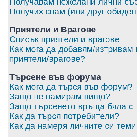
Получавам нежелани лични съ
Получих спам (или друг обиден
Приятели и Врагове
Списък приятели и врагове
Как мога да добавям/изтривам 
приятели/врагове?
Търсене във форума
Как мога да търся във форум?
Защо не намирам нищо?
Защо търсенето връща бяла ст
Как да търся потребители?
Как да намеря личните си теми