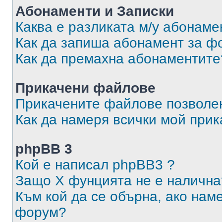
Абонаменти и Записки
Каква е разликата м/у абонаме
Как да запиша абонамент за ф
Как да премахна абонаментите
Прикачени файлове
Прикачените файлове позволен
Как да намеря всички мой при
phpBB 3
Кой е написал phpBB3 ?
Защо X фунцията не е налична
Към кой да се обърна, ако нам
форум?