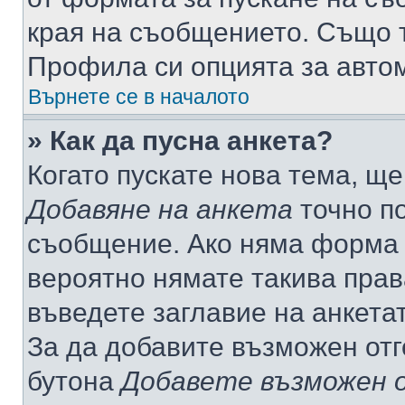
края на съобщението. Също т
Профила си опцията за авто
Върнете се в началото
» Как да пусна анкета?
Когато пускате нова тема, щ
Добавяне на анкета
точно по
съобщение. Ако няма форма з
вероятно нямате такива прав
въведете заглавие на анкета
За да добавите възможен отг
бутона
Добавете възможен 