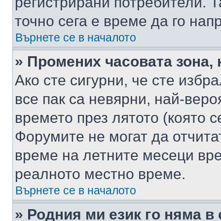
регистрирани потребители. Та
точно сега е време да го нап
Върнете се в началото
» Промених часовата зона, 
Ако сте сигурни, че сте избр
все пак са невярни, най-вер
времето през лятото (която с
Форумите не могат да отчитат
време на летните месеци вре
реалното местно време.
Върнете се в началото
» Родния ми език го няма в