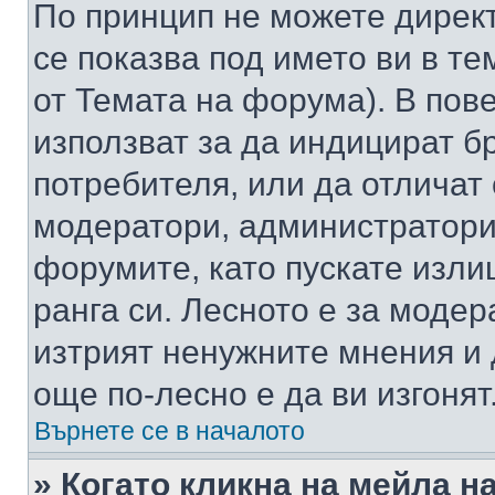
По принцип не можете директ
се показва под името ви в те
от Темата на форума). В пов
използват за да индицират б
потребителя, или да отличат
модератори, администратори 
форумите, като пускате изли
ранга си. Лесното е за моде
изтрият ненужните мнения и 
още по-лесно е да ви изгонят
Върнете се в началото
» Когато кликна на мейла н