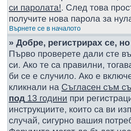
си паролата!
. След това про
получите нова парола за нул
Върнете се в началото
» Добре, регистрирах се, но
Първо проверете дали сте в
си. Ако те са правилни, тога
би се е случило. Ако е вклю
кликнали на
Съгласен съм съ
под
13 години
при регистраци
инструкциите, които са ви из
случай, сигурно вашия потре