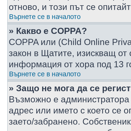
отново, и този път се опитай
Върнете се в началото
» Какво е COPPA?
COPPA или (Child Online Privac
закон в Щатите, изискващ от 
информация от хора под 13 г
Върнете се в началото
» Защо не мога да се регис
Възможно е администратора 
адрес или името с което се о
заето/забранено. Собствени