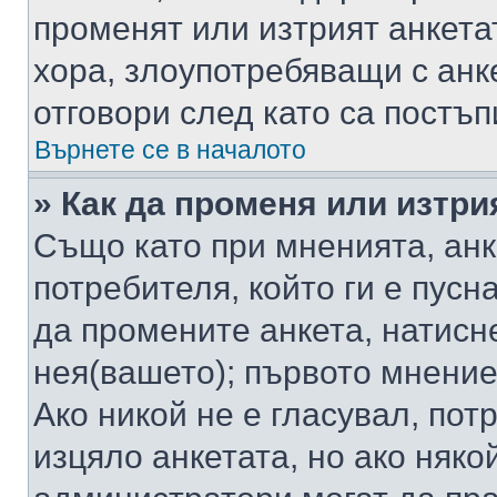
променят или изтрият анкета
хора, злоупотребяващи с ан
отговори след като са постъп
Върнете се в началото
» Как да променя или изтри
Също като при мненията, анк
потребителя, който ги е пусн
да промените анкета, натисн
нея(вашето); първото мнение
Ако никой не е гласувал, по
изцяло анкетата, но ако няко