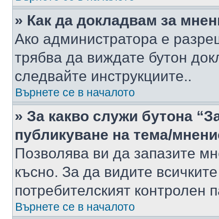
» Как да докладвам за мне
Ако администратора е разре
трябва да виждате бутон док
следвайте инструкциите..
Върнете се в началото
» За какво служи бутона “З
публикуване на тема/мнени
Позволява ви да запазите мне
късно. За да видите всичките
потребителският контролен п
Върнете се в началото