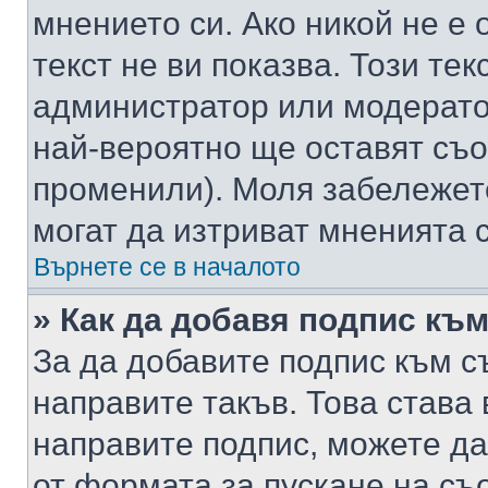
мнението си. Ако никой не е 
текст не ви показва. Този тек
администратор или модерато
най-вероятно ще оставят съ
променили). Моля забележет
могат да изтриват мненията с
Върнете се в началото
» Как да добавя подпис къ
За да добавите подпис към с
направите такъв. Това става
направите подпис, можете д
от формата за пускане на съ