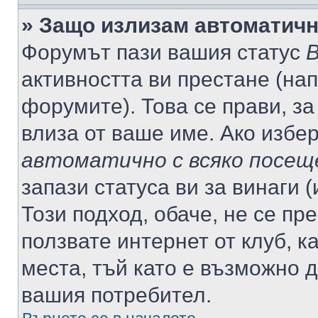
» Защо излизам автоматич
Форумът пази вашия статус
В
активността ви престане (нап
форумите). Това се прави, за
влиза от ваше име. Ако избе
автоматично с всяко посещ
запази статуса ви за винаги 
Този подход, обаче, не се пр
ползвате интернет от клуб, 
места, тъй като е възможно 
вашия потребител.