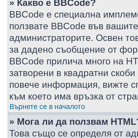
» Какво е BBCode?
BBCode е специална имплем
ползвате BBCode във вашите
администраторите. Освен то
за дадено съобщение от фор
BBCode прилича много на HTM
затворени в квадратни скоби (е
повече информация, вижте с
към което има връзка от стра
Върнете се в началото
» Мога ли да ползвам HTML
Това също се определя от ад