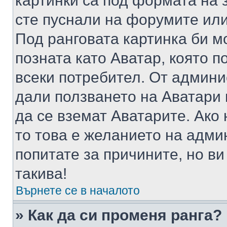
картинки са под формата на 
сте пуснали на форумите или
Под ранговата картинка би мо
позната като Аватар, която п
всеки потребител. От админ
дали ползването на Аватари щ
да се вземат Аватарите. Ако
то това е желанието на адми
попитате за причините, но в
такива!
Върнете се в началото
» Как да си променя ранга?