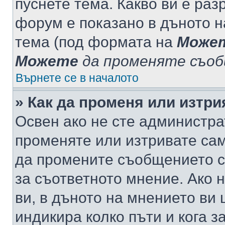
пуснете тема. Какво ви е ра
форум е показано в дъното 
тема (под формата на
Може
Можете
да променяте съо
Върнете се в началото
» Как да променя или изтр
Освен ако не сте администра
променяте или изтривате са
да промените съобщението с
за съответното мнение. Ако 
ви, в дъното на мнението ви 
индикира колко пъти и кога 