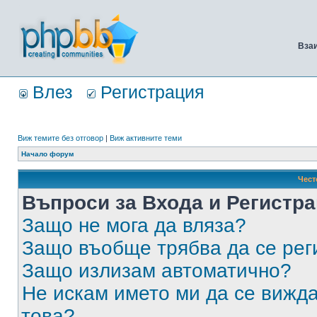
Вза
Влез
Регистрация
Виж темите без отговор
|
Виж активните теми
Начало форум
Чест
Въпроси за Входа и Регистр
Защо не мога да вляза?
Защо въобще трябва да се ре
Защо излизам автоматично?
Не искам името ми да се вижда
това?