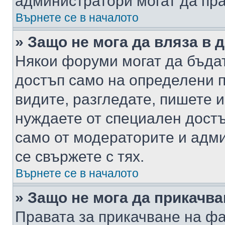
администратори могат да пр
Върнете се в началото
» Защо не мога да вляза в
Някои форуми могат да бъда
достъп само на определени п
видите, разгледате, пишете и
нуждаете от специален достъ
само от модераторите и адм
се свържете с тях.
Върнете се в началото
» Защо не мога да прикачв
Правата за прикачване на фа