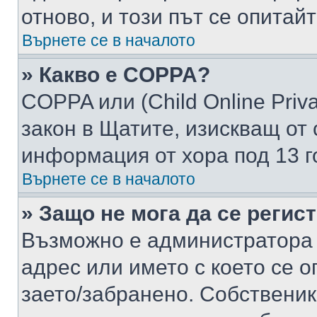
отново, и този път се опитай
Върнете се в началото
» Какво е COPPA?
COPPA или (Child Online Privac
закон в Щатите, изискващ от 
информация от хора под 13 г
Върнете се в началото
» Защо не мога да се регис
Възможно е администратора 
адрес или името с което се о
заето/забранено. Собствени