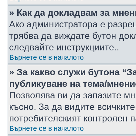
» Как да докладвам за мне
Ако администратора е разре
трябва да виждате бутон док
следвайте инструкциите..
Върнете се в началото
» За какво служи бутона “З
публикуване на тема/мнени
Позволява ви да запазите мне
късно. За да видите всичките
потребителският контролен п
Върнете се в началото