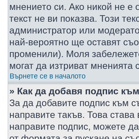
мнението си. Ако никой не е 
текст не ви показва. Този тек
администратор или модерато
най-вероятно ще оставят съ
променили). Моля забележет
могат да изтриват мненията с
Върнете се в началото
» Как да добавя подпис къ
За да добавите подпис към с
направите такъв. Това става
направите подпис, можете д
от формата за пускане на съ