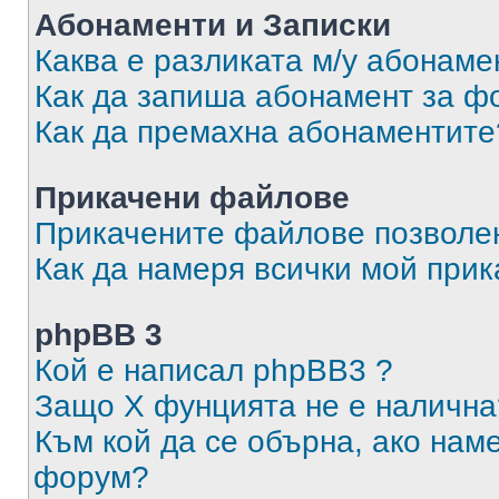
Абонаменти и Записки
Каква е разликата м/у абонаме
Как да запиша абонамент за ф
Как да премахна абонаментите
Прикачени файлове
Прикачените файлове позволен
Как да намеря всички мой при
phpBB 3
Кой е написал phpBB3 ?
Защо X фунцията не е налична
Към кой да се обърна, ако нам
форум?