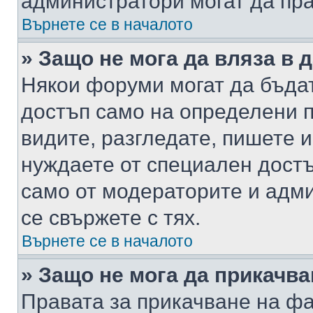
администратори могат да пр
Върнете се в началото
» Защо не мога да вляза в
Някои форуми могат да бъда
достъп само на определени п
видите, разгледате, пишете и
нуждаете от специален достъ
само от модераторите и адм
се свържете с тях.
Върнете се в началото
» Защо не мога да прикачв
Правата за прикачване на фа