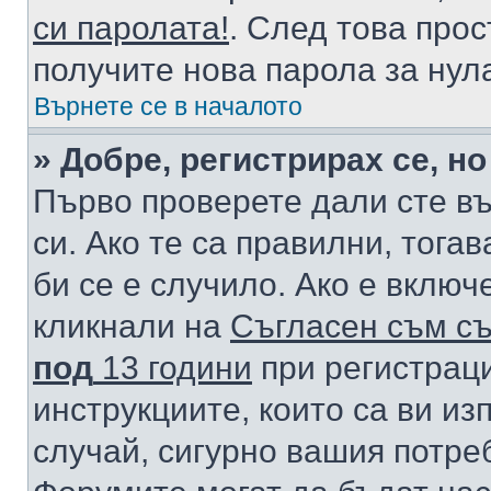
си паролата!
. След това про
получите нова парола за нул
Върнете се в началото
» Добре, регистрирах се, но
Първо проверете дали сте в
си. Ако те са правилни, тога
би се е случило. Ако е вклю
кликнали на
Съгласен съм съ
под
13 години
при регистраци
инструкциите, които са ви из
случай, сигурно вашия потре