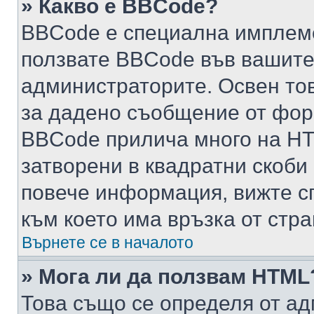
» Какво е BBCode?
BBCode е специална имплем
ползвате BBCode във вашите
администраторите. Освен то
за дадено съобщение от фор
BBCode прилича много на HTM
затворени в квадратни скоби (е
повече информация, вижте с
към което има връзка от стра
Върнете се в началото
» Мога ли да ползвам HTML
Това също се определя от ад