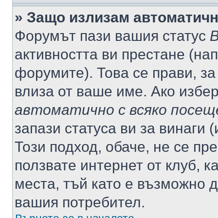
» Защо излизам автоматич
Форумът пази вашия статус
В
активността ви престане (нап
форумите). Това се прави, за
влиза от ваше име. Ако избе
автоматично с всяко посещ
запази статуса ви за винаги 
Този подход, обаче, не се пр
ползвате интернет от клуб, 
места, тъй като е възможно 
вашия потребител.