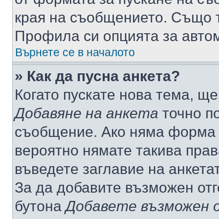
края на съобщението. Също т
Профила си опцията за авто
Върнете се в началото
» Как да пусна анкета?
Когато пускате нова тема, щ
Добавяне на анкета
точно по
съобщение. Ако няма форма з
вероятно нямате такива прав
въведете заглавие на анкета
За да добавите възможен отг
бутона
Добавете възможен 