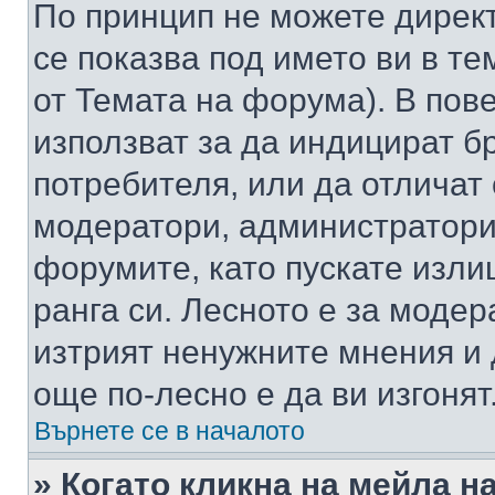
По принцип не можете директ
се показва под името ви в те
от Темата на форума). В пов
използват за да индицират б
потребителя, или да отличат
модератори, администратори 
форумите, като пускате изли
ранга си. Лесното е за моде
изтрият ненужните мнения и 
още по-лесно е да ви изгонят
Върнете се в началото
» Когато кликна на мейла н