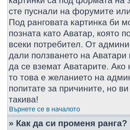
картинки са под формата на 
сте пуснали на форумите или
Под ранговата картинка би мо
позната като Аватар, която п
всеки потребител. От админ
дали ползването на Аватари щ
да се вземат Аватарите. Ако
то това е желанието на адми
попитате за причините, но в
такива!
Върнете се в началото
» Как да си променя ранга?