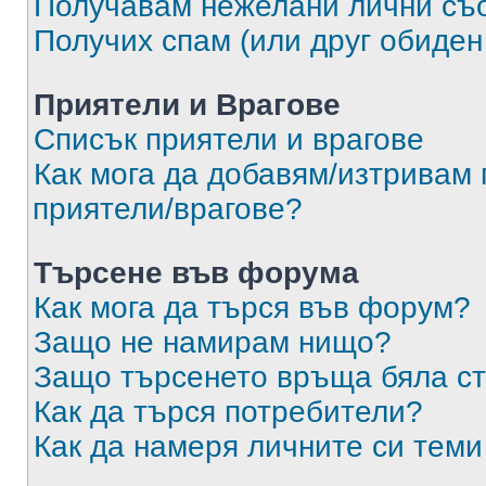
Получавам нежелани лични съ
Получих спам (или друг обиден
Приятели и Врагове
Списък приятели и врагове
Как мога да добавям/изтривам 
приятели/врагове?
Търсене във форума
Как мога да търся във форум?
Защо не намирам нищо?
Защо търсенето връща бяла ст
Как да търся потребители?
Как да намеря личните си теми