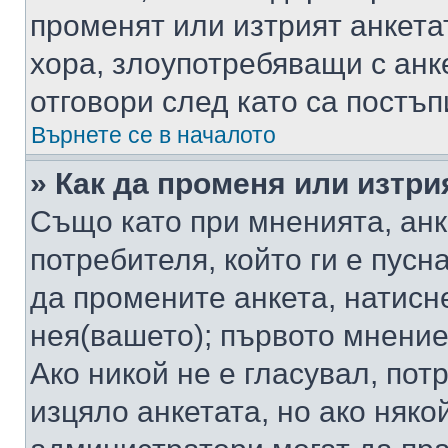
променят или изтрият анкета
хора, злоупотребяващи с ан
отговори след като са постъп
Върнете се в началото
» Как да променя или изтри
Също като при мненията, анк
потребителя, който ги е пусн
да промените анкета, натисн
нея(вашето); първото мнение
Ако никой не е гласувал, по
изцяло анкетата, но ако няко