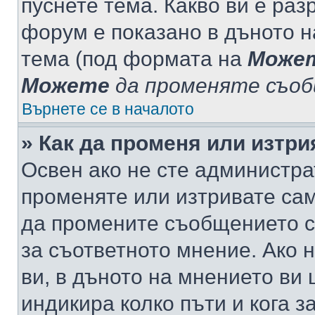
пуснете тема. Какво ви е ра
форум е показано в дъното 
тема (под формата на
Може
Можете
да променяте съо
Върнете се в началото
» Как да променя или изтр
Освен ако не сте администра
променяте или изтривате са
да промените съобщението с
за съответното мнение. Ако 
ви, в дъното на мнението ви 
индикира колко пъти и кога 