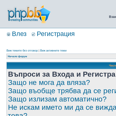
Вза
Влез
Регистрация
Виж темите без отговор
|
Виж активните теми
Начало форум
Чест
Въпроси за Входа и Регистр
Защо не мога да вляза?
Защо въобще трябва да се ре
Защо излизам автоматично?
Не искам името ми да се вижда
това?