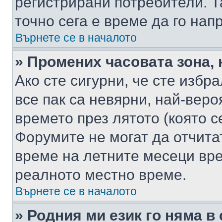
регистрирани потребители. Та
точно сега е време да го нап
Върнете се в началото
» Промених часовата зона, 
Ако сте сигурни, че сте избр
все пак са невярни, най-вер
времето през лятото (която с
Форумите не могат да отчитат
време на летните месеци вре
реалното местно време.
Върнете се в началото
» Родния ми език го няма в