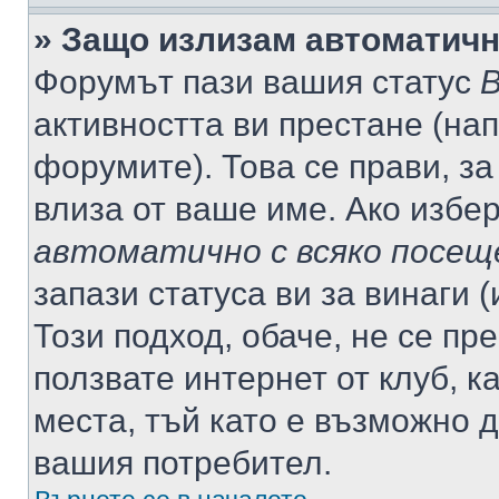
» Защо излизам автоматич
Форумът пази вашия статус
В
активността ви престане (нап
форумите). Това се прави, за
влиза от ваше име. Ако избе
автоматично с всяко посещ
запази статуса ви за винаги 
Този подход, обаче, не се пр
ползвате интернет от клуб, 
места, тъй като е възможно 
вашия потребител.