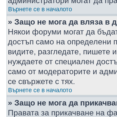
администратори могат да пр
Върнете се в началото
» Защо не мога да вляза в
Някои форуми могат да бъда
достъп само на определени п
видите, разгледате, пишете и
нуждаете от специален достъ
само от модераторите и адм
се свържете с тях.
Върнете се в началото
» Защо не мога да прикачв
Правата за прикачване на фа