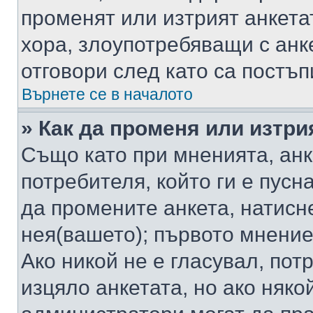
променят или изтрият анкета
хора, злоупотребяващи с ан
отговори след като са постъп
Върнете се в началото
» Как да променя или изтри
Също като при мненията, анк
потребителя, който ги е пусн
да промените анкета, натисн
нея(вашето); първото мнение
Ако никой не е гласувал, по
изцяло анкетата, но ако няко