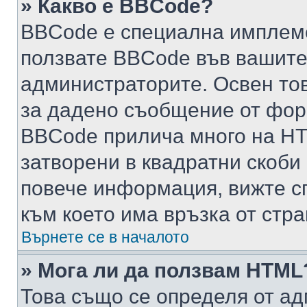
» Какво е BBCode?
BBCode е специална имплем
ползвате BBCode във вашите
администраторите. Освен то
за дадено съобщение от фор
BBCode прилича много на HTM
затворени в квадратни скоби (е
повече информация, вижте с
към което има връзка от стра
Върнете се в началото
» Мога ли да ползвам HTML
Това също се определя от ад