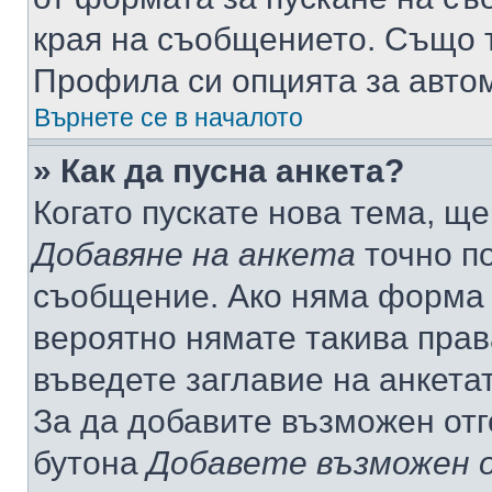
края на съобщението. Също т
Профила си опцията за авто
Върнете се в началото
» Как да пусна анкета?
Когато пускате нова тема, щ
Добавяне на анкета
точно по
съобщение. Ако няма форма з
вероятно нямате такива прав
въведете заглавие на анкета
За да добавите възможен отг
бутона
Добавете възможен 