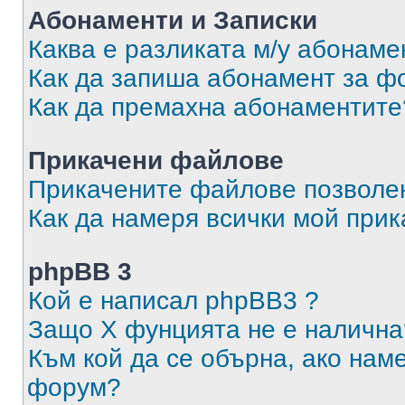
Абонаменти и Записки
Каква е разликата м/у абонаме
Как да запиша абонамент за ф
Как да премахна абонаментите
Прикачени файлове
Прикачените файлове позволен
Как да намеря всички мой при
phpBB 3
Кой е написал phpBB3 ?
Защо X фунцията не е налична
Към кой да се обърна, ако нам
форум?