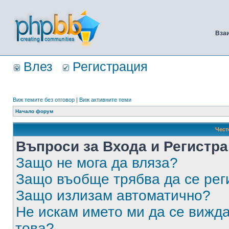
Вза
Влез
Регистрация
Виж темите без отговор
|
Виж активните теми
Начало форум
Чест
Въпроси за Входа и Регистр
Защо не мога да вляза?
Защо въобще трябва да се ре
Защо излизам автоматично?
Не искам името ми да се вижда
това?