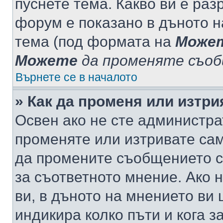
пуснете тема. Какво ви е ра
форум е показано в дъното 
тема (под формата на
Може
Можете
да променяте съо
Върнете се в началото
» Как да променя или изтр
Освен ако не сте администра
променяте или изтривате са
да промените съобщението с
за съответното мнение. Ако 
ви, в дъното на мнението ви 
индикира колко пъти и кога 