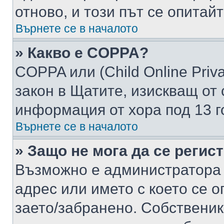
отново, и този път се опитай
Върнете се в началото
» Какво е COPPA?
COPPA или (Child Online Privac
закон в Щатите, изискващ от 
информация от хора под 13 г
Върнете се в началото
» Защо не мога да се регис
Възможно е администратора 
адрес или името с което се о
заето/забранено. Собствени