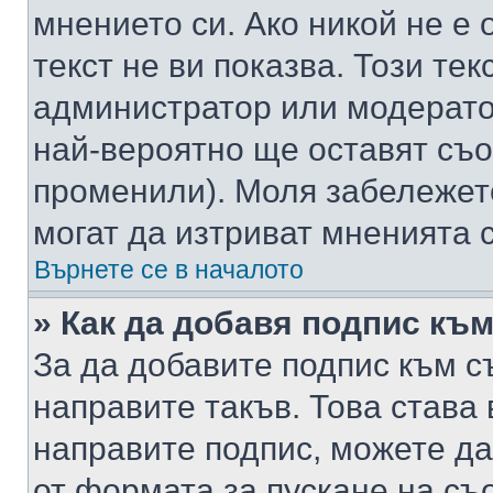
мнението си. Ако никой не е 
текст не ви показва. Този тек
администратор или модерато
най-вероятно ще оставят съ
променили). Моля забележет
могат да изтриват мненията с
Върнете се в началото
» Как да добавя подпис къ
За да добавите подпис към с
направите такъв. Това става
направите подпис, можете д
от формата за пускане на съ