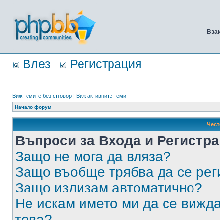
Вза
Влез
Регистрация
Виж темите без отговор
|
Виж активните теми
Начало форум
Чест
Въпроси за Входа и Регистр
Защо не мога да вляза?
Защо въобще трябва да се ре
Защо излизам автоматично?
Не искам името ми да се вижда
това?