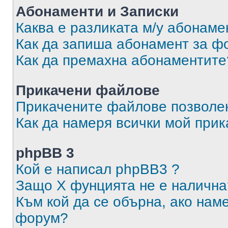
Абонаменти и Записки
Каква е разликата м/у абонаме
Как да запиша абонамент за ф
Как да премахна абонаментите
Прикачени файлове
Прикачените файлове позволен
Как да намеря всички мой при
phpBB 3
Кой е написал phpBB3 ?
Защо X фунцията не е налична
Към кой да се обърна, ако нам
форум?