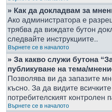
» Как да докладвам за мне
Ако администратора е разре
трябва да виждате бутон док
следвайте инструкциите..
Върнете се в началото
» За какво служи бутона “З
публикуване на тема/мнени
Позволява ви да запазите мне
късно. За да видите всичките
потребителският контролен п
Върнете се в началото