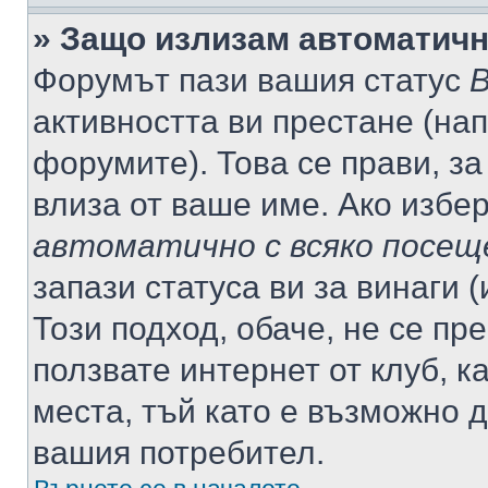
» Защо излизам автоматич
Форумът пази вашия статус
В
активността ви престане (нап
форумите). Това се прави, за
влиза от ваше име. Ако избе
автоматично с всяко посещ
запази статуса ви за винаги 
Този подход, обаче, не се пр
ползвате интернет от клуб, 
места, тъй като е възможно 
вашия потребител.