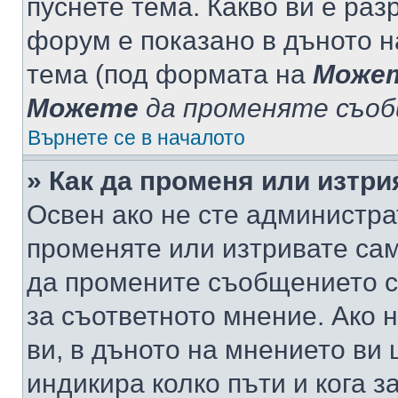
пуснете тема. Какво ви е ра
форум е показано в дъното 
тема (под формата на
Може
Можете
да променяте съо
Върнете се в началото
» Как да променя или изтр
Освен ако не сте администра
променяте или изтривате са
да промените съобщението с
за съответното мнение. Ако 
ви, в дъното на мнението ви 
индикира колко пъти и кога 