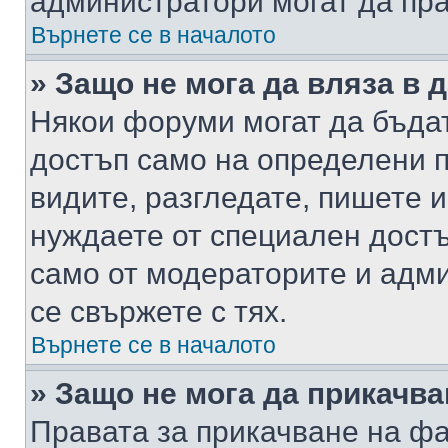
администратори могат да пр
Върнете се в началото
» Защо не мога да вляза в
Някои форуми могат да бъда
достъп само на определени п
видите, разгледате, пишете и
нуждаете от специален достъ
само от модераторите и адм
се свържете с тях.
Върнете се в началото
» Защо не мога да прикачв
Правата за прикачване на фа