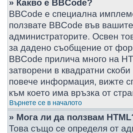
» Какво е BBCode?
BBCode е специална имплем
ползвате BBCode във вашите
администраторите. Освен то
за дадено съобщение от фор
BBCode прилича много на HTM
затворени в квадратни скоби (е
повече информация, вижте с
към което има връзка от стра
Върнете се в началото
» Мога ли да ползвам HTML
Това също се определя от ад