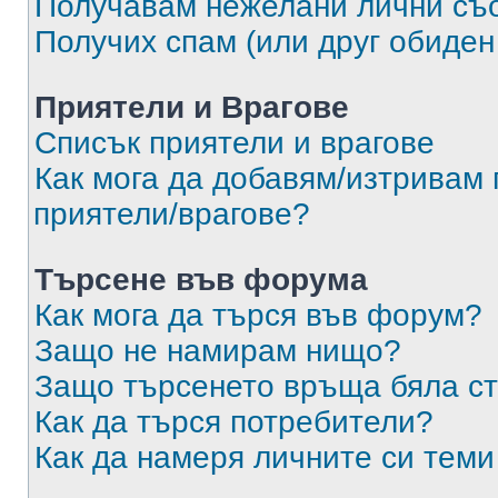
Получавам нежелани лични съ
Получих спам (или друг обиден
Приятели и Врагове
Списък приятели и врагове
Как мога да добавям/изтривам 
приятели/врагове?
Търсене във форума
Как мога да търся във форум?
Защо не намирам нищо?
Защо търсенето връща бяла ст
Как да търся потребители?
Как да намеря личните си теми