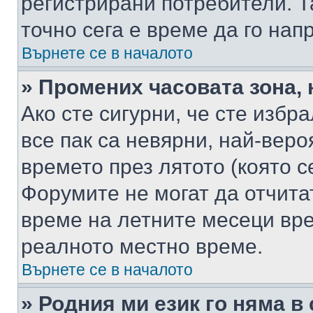
регистрирани потребители. Та
точно сега е време да го нап
Върнете се в началото
» Промених часовата зона, 
Ако сте сигурни, че сте избр
все пак са невярни, най-вер
времето през лятото (която с
Форумите не могат да отчитат
време на летните месеци вре
реалното местно време.
Върнете се в началото
» Родния ми език го няма в