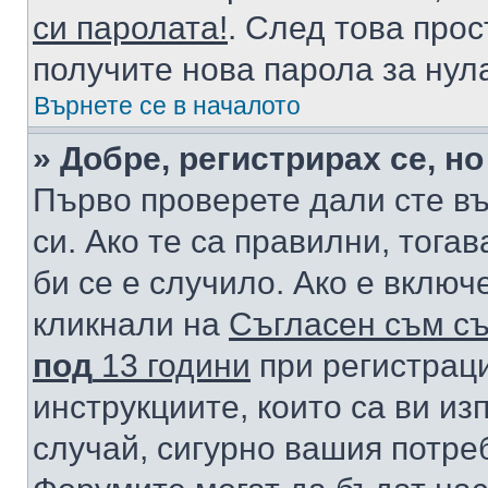
си паролата!
. След това про
получите нова парола за нул
Върнете се в началото
» Добре, регистрирах се, но
Първо проверете дали сте в
си. Ако те са правилни, тога
би се е случило. Ако е вклю
кликнали на
Съгласен съм съ
под
13 години
при регистраци
инструкциите, които са ви из
случай, сигурно вашия потре