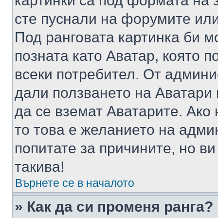
картинки са под формата на 
сте пуснали на форумите или
Под ранговата картинка би мо
позната като Аватар, която п
всеки потребител. От админ
дали ползването на Аватари щ
да се вземат Аватарите. Ако
то това е желанието на адми
попитате за причините, но в
такива!
Върнете се в началото
» Как да си променя ранга?