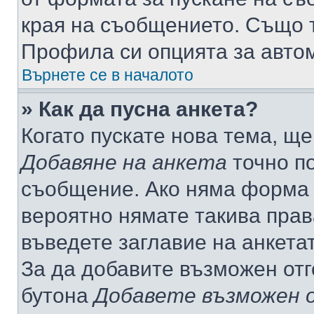
края на съобщението. Също т
Профила си опцията за авто
Върнете се в началото
» Как да пусна анкета?
Когато пускате нова тема, щ
Добавяне на анкета
точно по
съобщение. Ако няма форма з
вероятно нямате такива прав
въведете заглавие на анкета
За да добавите възможен отг
бутона
Добавете възможен 