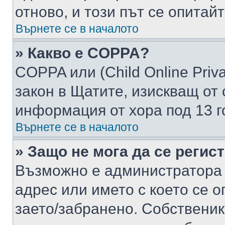
отново, и този път се опитай
Върнете се в началото
» Какво е COPPA?
COPPA или (Child Online Privac
закон в Щатите, изискващ от 
информация от хора под 13 г
Върнете се в началото
» Защо не мога да се регис
Възможно е администратора 
адрес или името с което се о
заето/забранено. Собствени