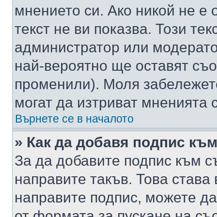
мнението си. Ако никой не е 
текст не ви показва. Този тек
администратор или модерато
най-вероятно ще оставят съ
променили). Моля забележет
могат да изтриват мненията с
Върнете се в началото
» Как да добавя подпис къ
За да добавите подпис към с
направите такъв. Това става
направите подпис, можете д
от формата за пускане на съ