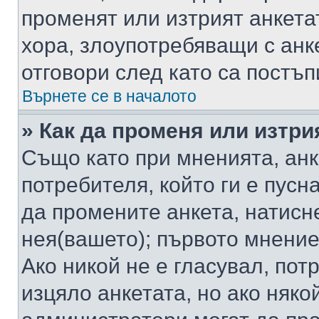
променят или изтрият анкета
хора, злоупотребяващи с ан
отговори след като са постъп
Върнете се в началото
» Как да променя или изтри
Също като при мненията, анк
потребителя, който ги е пусн
да промените анкета, натисн
нея(вашето); първото мнение
Ако никой не е гласувал, по
изцяло анкетата, но ако няко