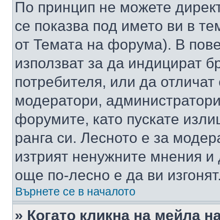
По принцип не можете директ
се показва под името ви в те
от Темата на форума). В пов
използват за да индицират б
потребителя, или да отличат
модератори, администратори 
форумите, като пускате изли
ранга си. Лесното е за моде
изтрият ненужните мнения и 
още по-лесно е да ви изгонят
Върнете се в началото
» Когато кликна на мейла н