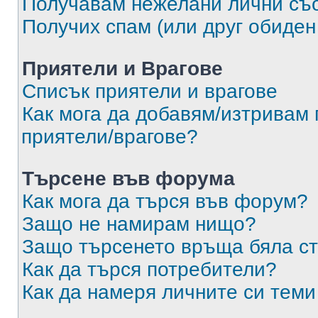
Получавам нежелани лични съ
Получих спам (или друг обиден
Приятели и Врагове
Списък приятели и врагове
Как мога да добавям/изтривам 
приятели/врагове?
Търсене във форума
Как мога да търся във форум?
Защо не намирам нищо?
Защо търсенето връща бяла ст
Как да търся потребители?
Как да намеря личните си теми