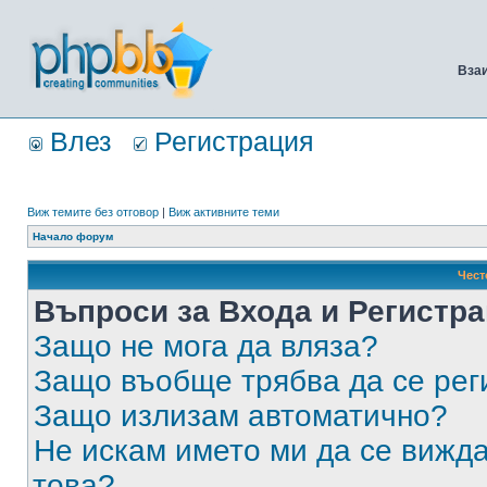
Вза
Влез
Регистрация
Виж темите без отговор
|
Виж активните теми
Начало форум
Чест
Въпроси за Входа и Регистр
Защо не мога да вляза?
Защо въобще трябва да се ре
Защо излизам автоматично?
Не искам името ми да се вижда
това?