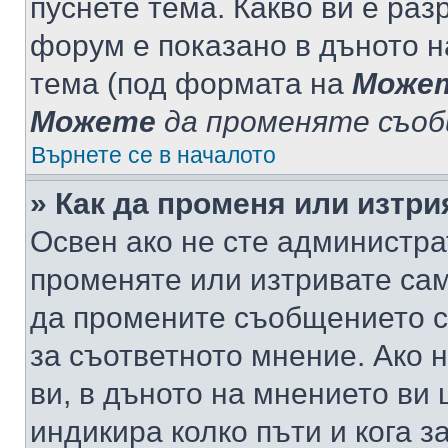
пуснете тема. Какво ви е ра
форум е показано в дъното 
тема (под формата на
Може
Можете
да променяте съо
Върнете се в началото
» Как да променя или изтр
Освен ако не сте администра
променяте или изтривате са
да промените съобщението с
за съответното мнение. Ако 
ви, в дъното на мнението ви 
индикира колко пъти и кога 