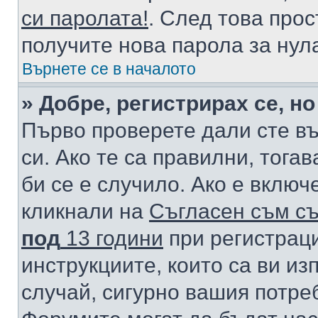
си паролата!
. След това про
получите нова парола за нул
Върнете се в началото
» Добре, регистрирах се, но
Първо проверете дали сте в
си. Ако те са правилни, тога
би се е случило. Ако е вклю
кликнали на
Съгласен съм съ
под
13 години
при регистраци
инструкциите, които са ви из
случай, сигурно вашия потре