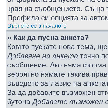
края на съобщението. Също т
Профила си опцията за авто
Върнете се в началото
» Как да пусна анкета?
Когато пускате нова тема, щ
Добавяне на анкета
точно по
съобщение. Ако няма форма з
вероятно нямате такива прав
въведете заглавие на анкета
За да добавите възможен отг
бутона
Добавете възможен 