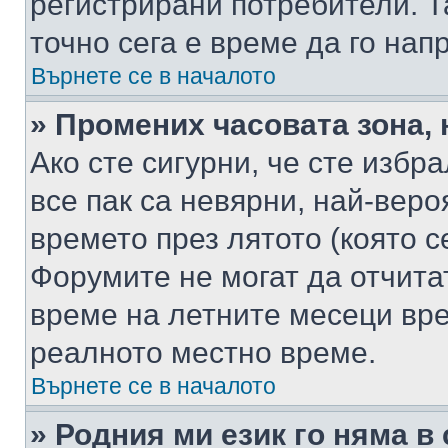
регистрирани потребители. Та
точно сега е време да го нап
Върнете се в началото
» Промених часовата зона, 
Ако сте сигурни, че сте избр
все пак са невярни, най-вер
времето през лятото (която с
Форумите не могат да отчитат
време на летните месеци вре
реалното местно време.
Върнете се в началото
» Родния ми език го няма в