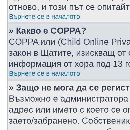
отново, и този път се опитай
Върнете се в началото
» Какво е COPPA?
COPPA или (Child Online Privac
закон в Щатите, изискващ от 
информация от хора под 13 г
Върнете се в началото
» Защо не мога да се регис
Възможно е администратора 
адрес или името с което се о
заето/забранено. Собствени