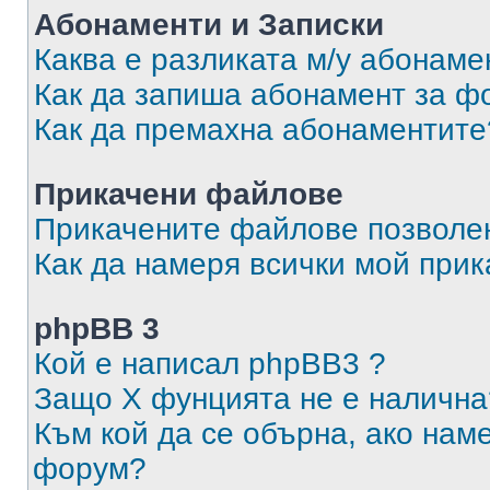
Абонаменти и Записки
Каква е разликата м/у абонаме
Как да запиша абонамент за ф
Как да премахна абонаментите
Прикачени файлове
Прикачените файлове позволен
Как да намеря всички мой при
phpBB 3
Кой е написал phpBB3 ?
Защо X фунцията не е налична
Към кой да се обърна, ако нам
форум?