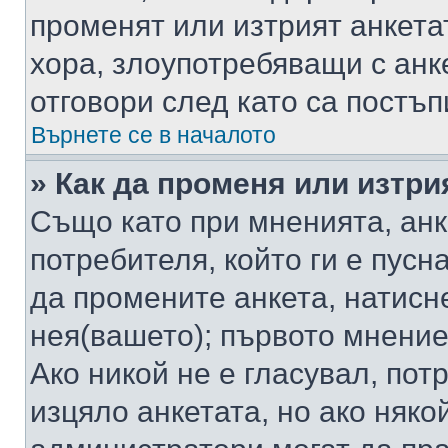
променят или изтрият анкета
хора, злоупотребяващи с ан
отговори след като са постъп
Върнете се в началото
» Как да променя или изтри
Също като при мненията, анк
потребителя, който ги е пусн
да промените анкета, натисн
нея(вашето); първото мнение
Ако никой не е гласувал, по
изцяло анкетата, но ако няко