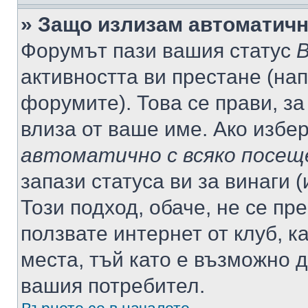
» Защо излизам автоматич
Форумът пази вашия статус
В
активността ви престане (нап
форумите). Това се прави, за
влиза от ваше име. Ако избе
автоматично с всяко посещ
запази статуса ви за винаги 
Този подход, обаче, не се пр
ползвате интернет от клуб, 
места, тъй като е възможно 
вашия потребител.