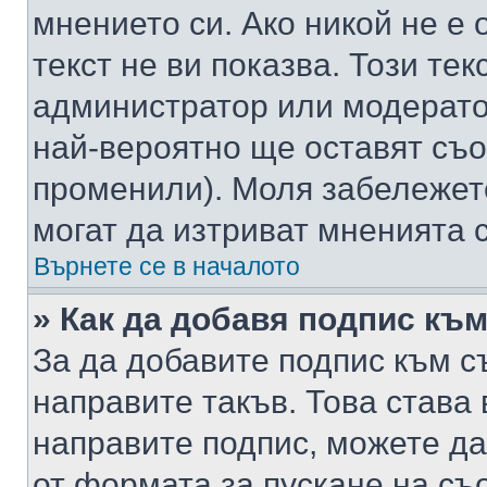
мнението си. Ако никой не е 
текст не ви показва. Този тек
администратор или модерато
най-вероятно ще оставят съ
променили). Моля забележет
могат да изтриват мненията с
Върнете се в началото
» Как да добавя подпис къ
За да добавите подпис към с
направите такъв. Това става
направите подпис, можете д
от формата за пускане на съ