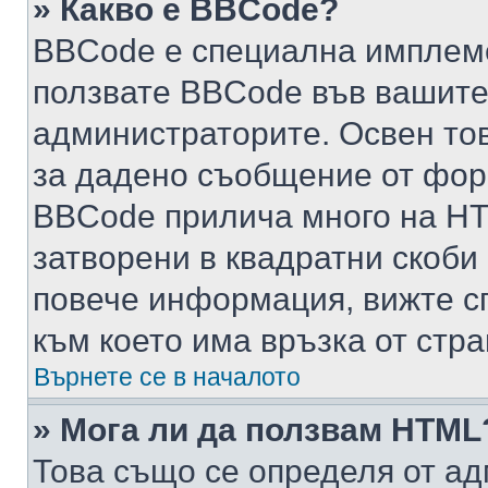
» Какво е BBCode?
BBCode е специална имплем
ползвате BBCode във вашите
администраторите. Освен то
за дадено съобщение от фор
BBCode прилича много на HTM
затворени в квадратни скоби (е
повече информация, вижте с
към което има връзка от стра
Върнете се в началото
» Мога ли да ползвам HTML
Това също се определя от ад