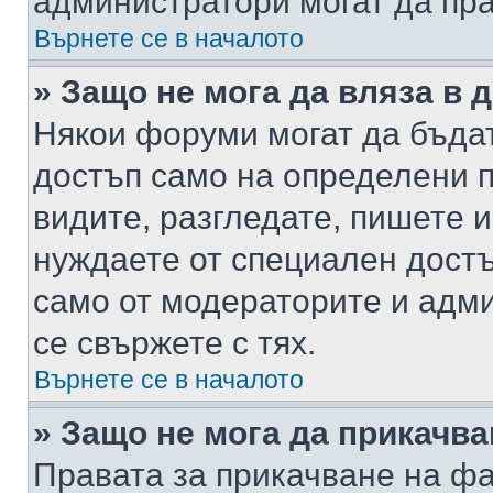
администратори могат да пр
Върнете се в началото
» Защо не мога да вляза в
Някои форуми могат да бъда
достъп само на определени п
видите, разгледате, пишете и
нуждаете от специален достъ
само от модераторите и адм
се свържете с тях.
Върнете се в началото
» Защо не мога да прикачв
Правата за прикачване на фа