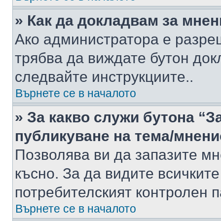
» Как да докладвам за мне
Ако администратора е разре
трябва да виждате бутон док
следвайте инструкциите..
Върнете се в началото
» За какво служи бутона “З
публикуване на тема/мнени
Позволява ви да запазите мне
късно. За да видите всичките
потребителският контролен п
Върнете се в началото