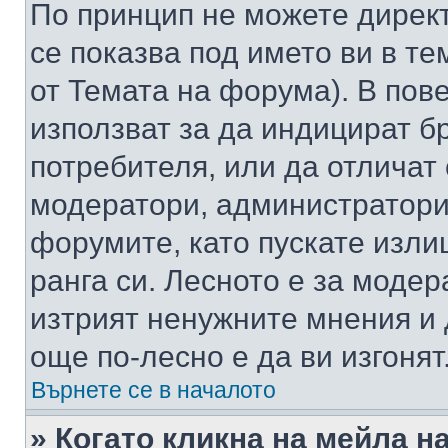
По принцип не можете директ
се показва под името ви в те
от Темата на форума). В пов
използват за да индицират б
потребителя, или да отличат
модератори, администратори 
форумите, като пускате изли
ранга си. Лесното е за моде
изтрият ненужните мнения и 
още по-лесно е да ви изгонят
Върнете се в началото
» Когато кликна на мейла н