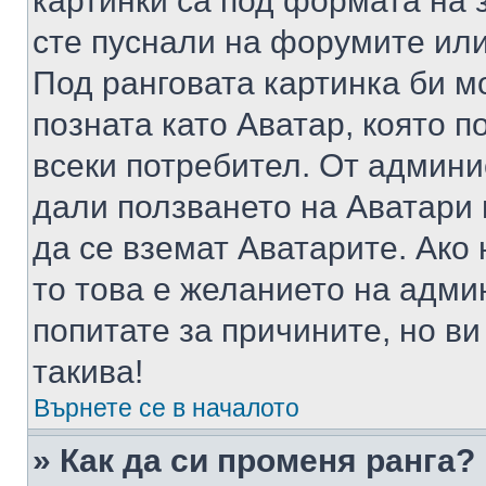
картинки са под формата на 
сте пуснали на форумите или
Под ранговата картинка би мо
позната като Аватар, която п
всеки потребител. От админ
дали ползването на Аватари щ
да се вземат Аватарите. Ако
то това е желанието на адми
попитате за причините, но в
такива!
Върнете се в началото
» Как да си променя ранга?