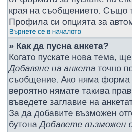
края на съобщението. Също т
Профила си опцията за авто
Върнете се в началото
» Как да пусна анкета?
Когато пускате нова тема, щ
Добавяне на анкета
точно по
съобщение. Ако няма форма з
вероятно нямате такива прав
въведете заглавие на анкета
За да добавите възможен отг
бутона
Добавете възможен 