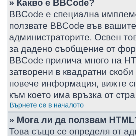
» Какво е BBCode?
BBCode е специална имплем
ползвате BBCode във вашите
администраторите. Освен то
за дадено съобщение от фор
BBCode прилича много на HTM
затворени в квадратни скоби (е
повече информация, вижте с
към което има връзка от стра
Върнете се в началото
» Мога ли да ползвам HTML
Това също се определя от ад