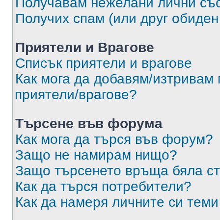
Получавам нежелани лични съ
Получих спам (или друг обиден
Приятели и Врагове
Списък приятели и врагове
Как мога да добавям/изтривам 
приятели/врагове?
Търсене във форума
Как мога да търся във форум?
Защо не намирам нищо?
Защо търсенето връща бяла ст
Как да търся потребители?
Как да намеря личните си теми