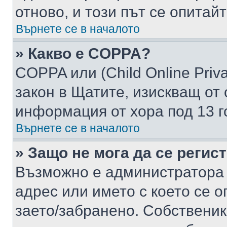
отново, и този път се опитай
Върнете се в началото
» Какво е COPPA?
COPPA или (Child Online Privac
закон в Щатите, изискващ от 
информация от хора под 13 г
Върнете се в началото
» Защо не мога да се регис
Възможно е администратора 
адрес или името с което се о
заето/забранено. Собствени