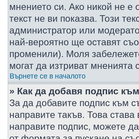
мнението си. Ако никой не е 
текст не ви показва. Този тек
администратор или модерато
най-вероятно ще оставят съ
променили). Моля забележет
могат да изтриват мненията с
Върнете се в началото
» Как да добавя подпис къ
За да добавите подпис към с
направите такъв. Това става
направите подпис, можете д
от формата за пускане на съ