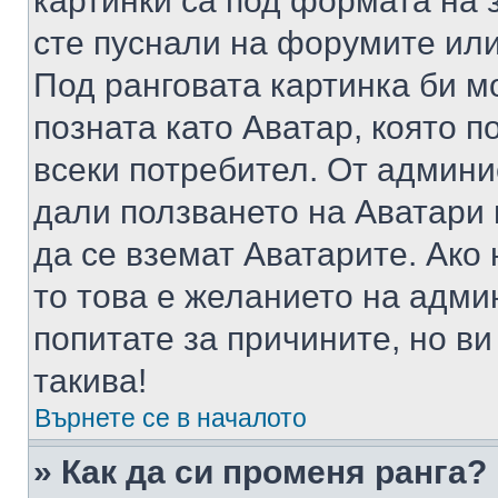
картинки са под формата на 
сте пуснали на форумите или
Под ранговата картинка би мо
позната като Аватар, която п
всеки потребител. От админ
дали ползването на Аватари щ
да се вземат Аватарите. Ако
то това е желанието на адми
попитате за причините, но в
такива!
Върнете се в началото
» Как да си променя ранга?