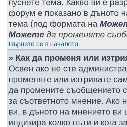
пуснете тема. Какво ви е ра
форум е показано в дъното 
тема (под формата на
Може
Можете
да променяте съо
Върнете се в началото
» Как да променя или изтр
Освен ако не сте администра
променяте или изтривате са
да промените съобщението с
за съответното мнение. Ако 
ви, в дъното на мнението ви 
индикира колко пъти и кога 