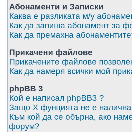
Абонаменти и Записки
Каква е разликата м/у абонаме
Как да запиша абонамент за ф
Как да премахна абонаментите
Прикачени файлове
Прикачените файлове позволен
Как да намеря всички мой при
phpBB 3
Кой е написал phpBB3 ?
Защо X фунцията не е налична
Към кой да се обърна, ако нам
форум?