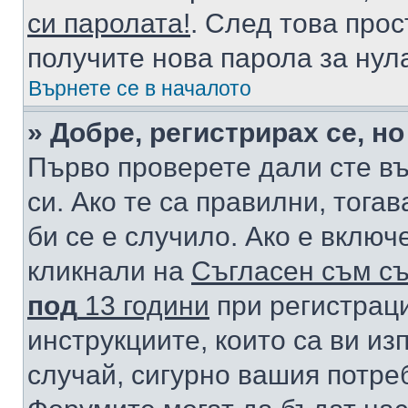
си паролата!
. След това про
получите нова парола за нул
Върнете се в началото
» Добре, регистрирах се, но
Първо проверете дали сте в
си. Ако те са правилни, тога
би се е случило. Ако е вклю
кликнали на
Съгласен съм съ
под
13 години
при регистраци
инструкциите, които са ви из
случай, сигурно вашия потре