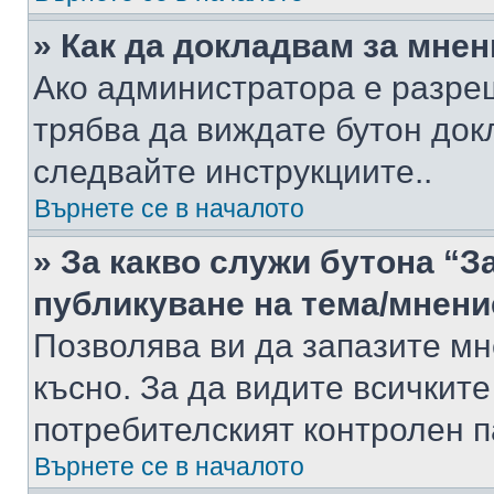
» Как да докладвам за мне
Ако администратора е разре
трябва да виждате бутон док
следвайте инструкциите..
Върнете се в началото
» За какво служи бутона “З
публикуване на тема/мнени
Позволява ви да запазите мне
късно. За да видите всичките
потребителският контролен п
Върнете се в началото