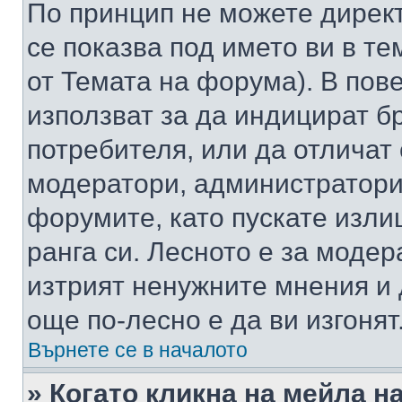
По принцип не можете директ
се показва под името ви в те
от Темата на форума). В пов
използват за да индицират б
потребителя, или да отличат
модератори, администратори 
форумите, като пускате изли
ранга си. Лесното е за моде
изтрият ненужните мнения и 
още по-лесно е да ви изгонят
Върнете се в началото
» Когато кликна на мейла н