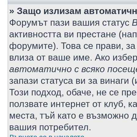
» Защо излизам автоматич
Форумът пази вашия статус
В
активността ви престане (нап
форумите). Това се прави, за
влиза от ваше име. Ако избе
автоматично с всяко посещ
запази статуса ви за винаги 
Този подход, обаче, не се пр
ползвате интернет от клуб, 
места, тъй като е възможно 
вашия потребител.