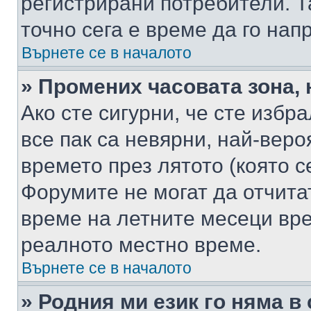
регистрирани потребители. Та
точно сега е време да го нап
Върнете се в началото
» Промених часовата зона, 
Ако сте сигурни, че сте избр
все пак са невярни, най-вер
времето през лятото (която с
Форумите не могат да отчитат
време на летните месеци вре
реалното местно време.
Върнете се в началото
» Родния ми език го няма в