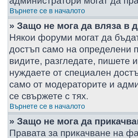
администратори могат да пр
Върнете се в началото
» Защо не мога да вляза в
Някои форуми могат да бъда
достъп само на определени п
видите, разгледате, пишете и
нуждаете от специален достъ
само от модераторите и адм
се свържете с тях.
Върнете се в началото
» Защо не мога да прикачв
Правата за прикачване на фа