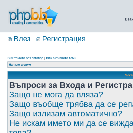
Вза
Влез
Регистрация
Виж темите без отговор
|
Виж активните теми
Начало форум
Чест
Въпроси за Входа и Регистр
Защо не мога да вляза?
Защо въобще трябва да се ре
Защо излизам автоматично?
Не искам името ми да се вижда
това?