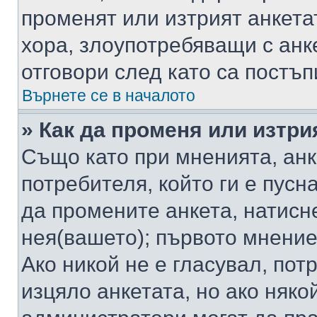
променят или изтрият анкета
хора, злоупотребяващи с ан
отговори след като са постъп
Върнете се в началото
» Как да променя или изтри
Също като при мненията, анк
потребителя, който ги е пусн
да промените анкета, натисн
нея(вашето); първото мнение
Ако никой не е гласувал, по
изцяло анкетата, но ако няко