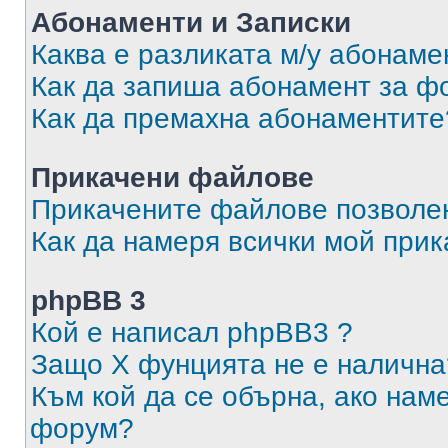
Абонаменти и Записки
Каква е разликата м/у абонаме
Как да запиша абонамент за ф
Как да премахна абонаментите
Прикачени файлове
Прикачените файлове позволен
Как да намеря всички мой при
phpBB 3
Кой е написал phpBB3 ?
Защо X фунцията не е налична
Към кой да се обърна, ако нам
форум?