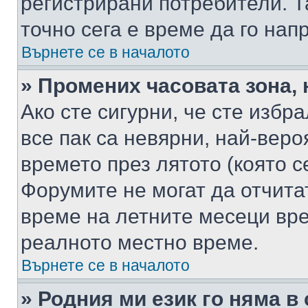
регистрирани потребители. Та
точно сега е време да го нап
Върнете се в началото
» Промених часовата зона, 
Ако сте сигурни, че сте избр
все пак са невярни, най-вер
времето през лятото (която с
Форумите не могат да отчитат
време на летните месеци вре
реалното местно време.
Върнете се в началото
» Родния ми език го няма в