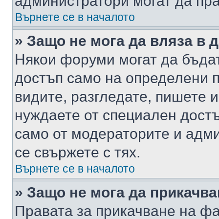
администратори могат да пр
Върнете се в началото
» Защо не мога да вляза в
Някои форуми могат да бъда
достъп само на определени п
видите, разгледате, пишете и
нуждаете от специален достъ
само от модераторите и адм
се свържете с тях.
Върнете се в началото
» Защо не мога да прикачв
Правата за прикачване на фа