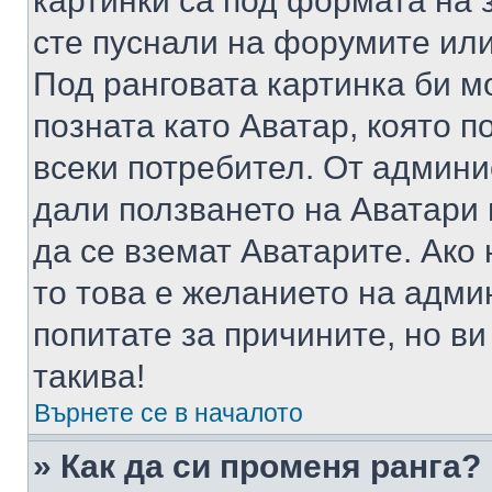
картинки са под формата на 
сте пуснали на форумите или
Под ранговата картинка би мо
позната като Аватар, която п
всеки потребител. От админ
дали ползването на Аватари щ
да се вземат Аватарите. Ако
то това е желанието на адми
попитате за причините, но в
такива!
Върнете се в началото
» Как да си променя ранга?