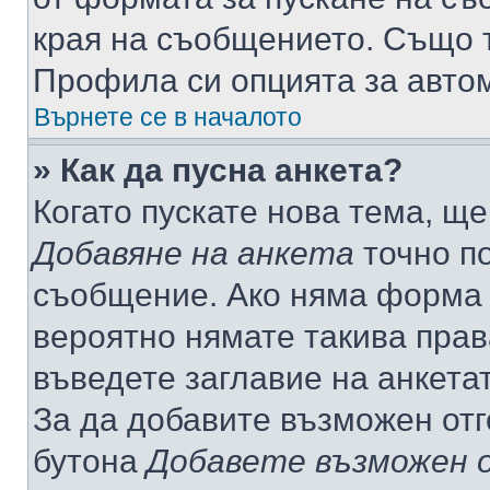
края на съобщението. Също т
Профила си опцията за авто
Върнете се в началото
» Как да пусна анкета?
Когато пускате нова тема, щ
Добавяне на анкета
точно по
съобщение. Ако няма форма з
вероятно нямате такива прав
въведете заглавие на анкета
За да добавите възможен отг
бутона
Добавете възможен 