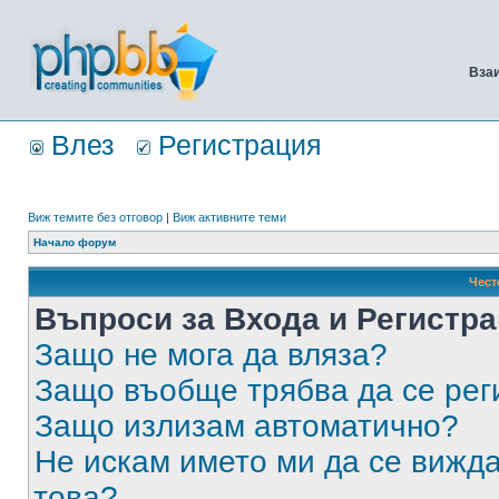
Вза
Влез
Регистрация
Виж темите без отговор
|
Виж активните теми
Начало форум
Чест
Въпроси за Входа и Регистр
Защо не мога да вляза?
Защо въобще трябва да се ре
Защо излизам автоматично?
Не искам името ми да се вижда
това?