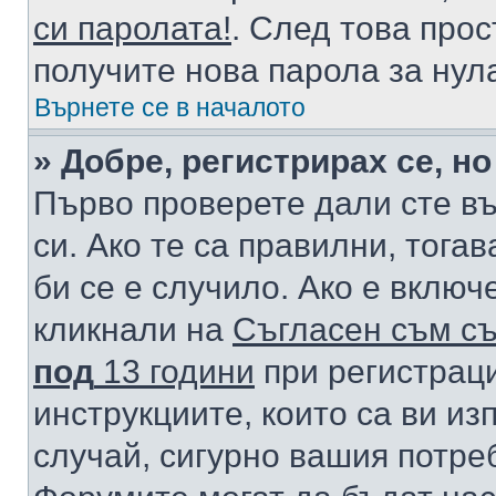
си паролата!
. След това про
получите нова парола за нул
Върнете се в началото
» Добре, регистрирах се, но
Първо проверете дали сте в
си. Ако те са правилни, тога
би се е случило. Ако е вклю
кликнали на
Съгласен съм съ
под
13 години
при регистраци
инструкциите, които са ви из
случай, сигурно вашия потре