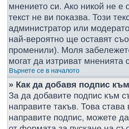
мнението си. Ако никой не е 
текст не ви показва. Този тек
администратор или модерато
най-вероятно ще оставят съ
променили). Моля забележет
могат да изтриват мненията с
Върнете се в началото
» Как да добавя подпис къ
За да добавите подпис към с
направите такъв. Това става
направите подпис, можете д
от формата за пускане на съ