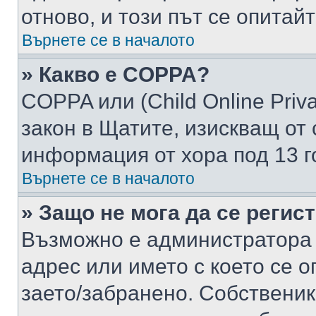
отново, и този път се опитай
Върнете се в началото
» Какво е COPPA?
COPPA или (Child Online Privac
закон в Щатите, изискващ от 
информация от хора под 13 г
Върнете се в началото
» Защо не мога да се регис
Възможно е администратора 
адрес или името с което се о
заето/забранено. Собствени