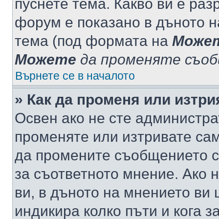
пуснете тема. Какво ви е ра
форум е показано в дъното 
тема (под формата на
Може
Можете
да променяте съо
Върнете се в началото
» Как да променя или изтр
Освен ако не сте администра
променяте или изтривате са
да промените съобщението с
за съответното мнение. Ако 
ви, в дъното на мнението ви 
индикира колко пъти и кога 