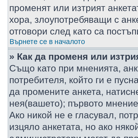
променят или изтрият анкета
хора, злоупотребяващи с ан
отговори след като са постъп
Върнете се в началото
» Как да променя или изтри
Също като при мненията, анк
потребителя, който ги е пусн
да промените анкета, натисн
нея(вашето); първото мнение
Ако никой не е гласувал, по
изцяло анкетата, но ако няко