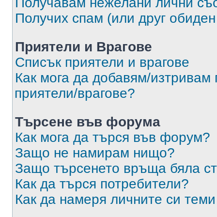
Получавам нежелани лични съ
Получих спам (или друг обиден
Приятели и Врагове
Списък приятели и врагове
Как мога да добавям/изтривам 
приятели/врагове?
Търсене във форума
Как мога да търся във форум?
Защо не намирам нищо?
Защо търсенето връща бяла ст
Как да търся потребители?
Как да намеря личните си теми