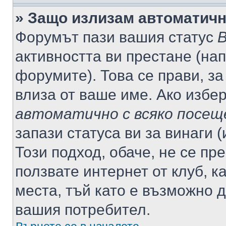
» Защо излизам автоматич
Форумът пази вашия статус
В
активността ви престане (нап
форумите). Това се прави, за
влиза от ваше име. Ако избе
автоматично с всяко посещ
запази статуса ви за винаги 
Този подход, обаче, не се пр
ползвате интернет от клуб, 
места, тъй като е възможно 
вашия потребител.