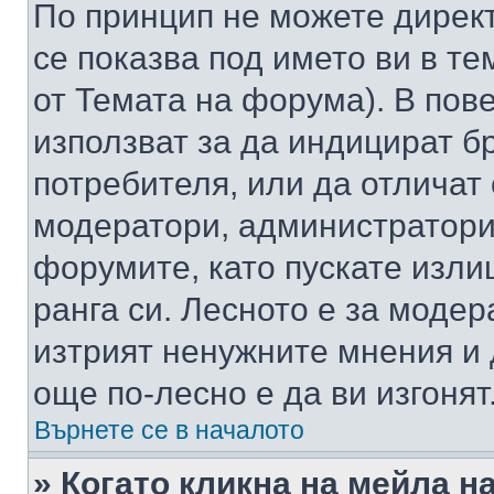
По принцип не можете директ
се показва под името ви в те
от Темата на форума). В пов
използват за да индицират б
потребителя, или да отличат
модератори, администратори 
форумите, като пускате изли
ранга си. Лесното е за моде
изтрият ненужните мнения и 
още по-лесно е да ви изгонят
Върнете се в началото
» Когато кликна на мейла н