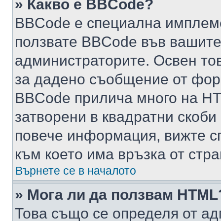
» Какво е BBCode?
BBCode е специална имплем
ползвате BBCode във вашите
администраторите. Освен то
за дадено съобщение от фор
BBCode прилича много на HTM
затворени в квадратни скоби (е
повече информация, вижте с
към което има връзка от стра
Върнете се в началото
» Мога ли да ползвам HTML
Това също се определя от ад