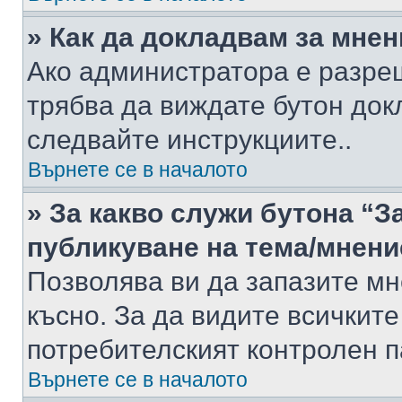
» Как да докладвам за мне
Ако администратора е разре
трябва да виждате бутон док
следвайте инструкциите..
Върнете се в началото
» За какво служи бутона “З
публикуване на тема/мнени
Позволява ви да запазите мне
късно. За да видите всичките
потребителският контролен п
Върнете се в началото