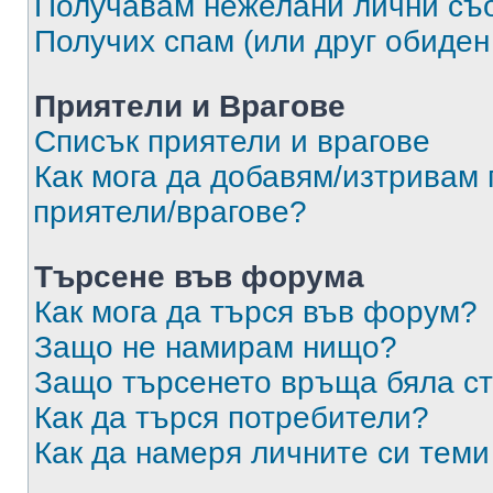
Получавам нежелани лични съ
Получих спам (или друг обиден
Приятели и Врагове
Списък приятели и врагове
Как мога да добавям/изтривам 
приятели/врагове?
Търсене във форума
Как мога да търся във форум?
Защо не намирам нищо?
Защо търсенето връща бяла ст
Как да търся потребители?
Как да намеря личните си теми