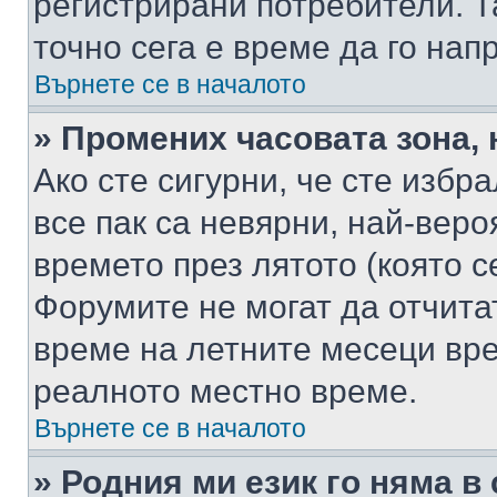
регистрирани потребители. Та
точно сега е време да го нап
Върнете се в началото
» Промених часовата зона, 
Ако сте сигурни, че сте избр
все пак са невярни, най-вер
времето през лятото (която с
Форумите не могат да отчитат
време на летните месеци вре
реалното местно време.
Върнете се в началото
» Родния ми език го няма в