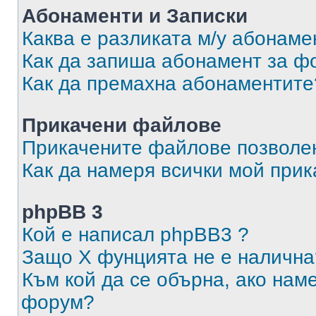
Абонаменти и Записки
Каква е разликата м/у абонаме
Как да запиша абонамент за ф
Как да премахна абонаментите
Прикачени файлове
Прикачените файлове позволен
Как да намеря всички мой при
phpBB 3
Кой е написал phpBB3 ?
Защо X фунцията не е налична
Към кой да се обърна, ако нам
форум?