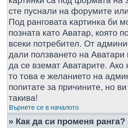
картинки са под формата на 
сте пуснали на форумите или
Под ранговата картинка би мо
позната като Аватар, която п
всеки потребител. От админ
дали ползването на Аватари щ
да се вземат Аватарите. Ако
то това е желанието на адми
попитате за причините, но в
такива!
Върнете се в началото
» Как да си променя ранга?