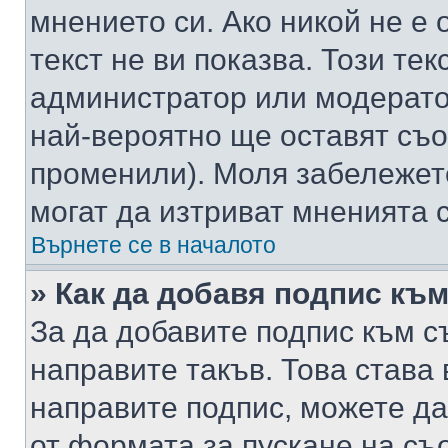
мнението си. Ако никой не е 
текст не ви показва. Този тек
администратор или модерато
най-вероятно ще оставят съ
променили). Моля забележет
могат да изтриват мненията с
Върнете се в началото
» Как да добавя подпис къ
За да добавите подпис към с
направите такъв. Това става
направите подпис, можете д
от формата за пускане на съ