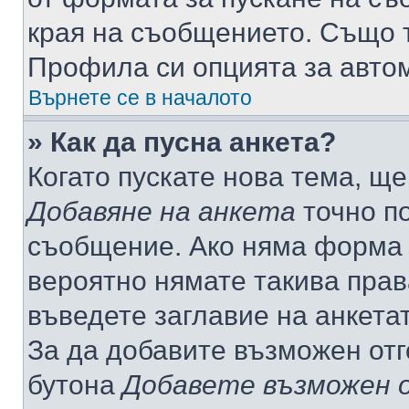
края на съобщението. Също т
Профила си опцията за авто
Върнете се в началото
» Как да пусна анкета?
Когато пускате нова тема, щ
Добавяне на анкета
точно по
съобщение. Ако няма форма з
вероятно нямате такива прав
въведете заглавие на анкета
За да добавите възможен отг
бутона
Добавете възможен 