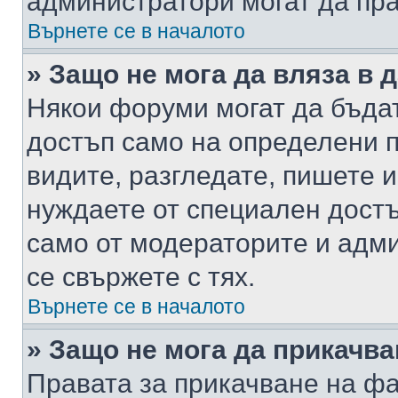
администратори могат да пр
Върнете се в началото
» Защо не мога да вляза в
Някои форуми могат да бъда
достъп само на определени п
видите, разгледате, пишете и
нуждаете от специален достъ
само от модераторите и адм
се свържете с тях.
Върнете се в началото
» Защо не мога да прикачв
Правата за прикачване на фа