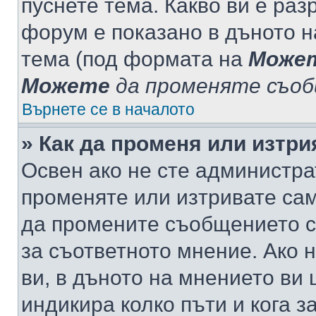
пуснете тема. Какво ви е ра
форум е показано в дъното 
тема (под формата на
Може
Можете
да променяте съо
Върнете се в началото
» Как да променя или изтр
Освен ако не сте администра
променяте или изтривате са
да промените съобщението с
за съответното мнение. Ако 
ви, в дъното на мнението ви 
индикира колко пъти и кога 