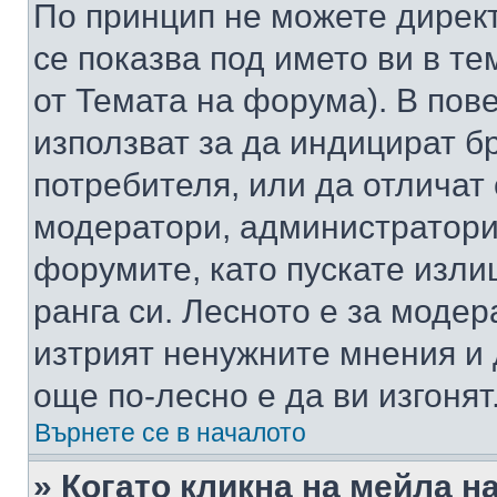
По принцип не можете директ
се показва под името ви в те
от Темата на форума). В пов
използват за да индицират б
потребителя, или да отличат
модератори, администратори 
форумите, като пускате изли
ранга си. Лесното е за моде
изтрият ненужните мнения и 
още по-лесно е да ви изгонят
Върнете се в началото
» Когато кликна на мейла н