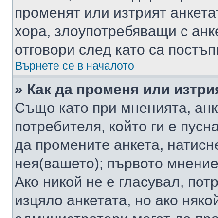
променят или изтрият анкета
хора, злоупотребяващи с ан
отговори след като са постъп
Върнете се в началото
» Как да променя или изтри
Също като при мненията, анк
потребителя, който ги е пусн
да промените анкета, натисн
нея(вашето); първото мнение
Ако никой не е гласувал, по
изцяло анкетата, но ако няко