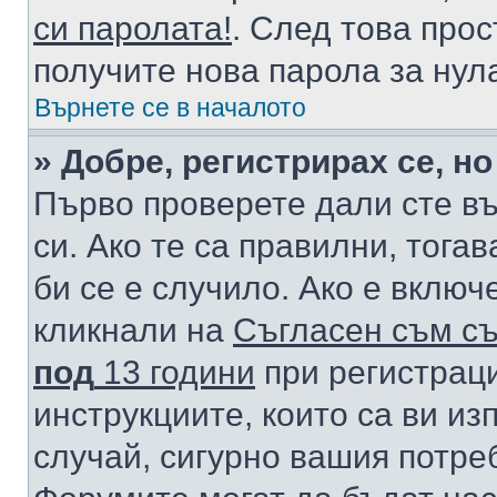
си паролата!
. След това про
получите нова парола за нул
Върнете се в началото
» Добре, регистрирах се, но
Първо проверете дали сте в
си. Ако те са правилни, тога
би се е случило. Ако е вклю
кликнали на
Съгласен съм съ
под
13 години
при регистраци
инструкциите, които са ви из
случай, сигурно вашия потре