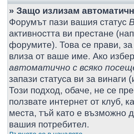
» Защо излизам автоматич
Форумът пази вашия статус
В
активността ви престане (нап
форумите). Това се прави, за
влиза от ваше име. Ако избе
автоматично с всяко посещ
запази статуса ви за винаги 
Този подход, обаче, не се пр
ползвате интернет от клуб, 
места, тъй като е възможно 
вашия потребител.