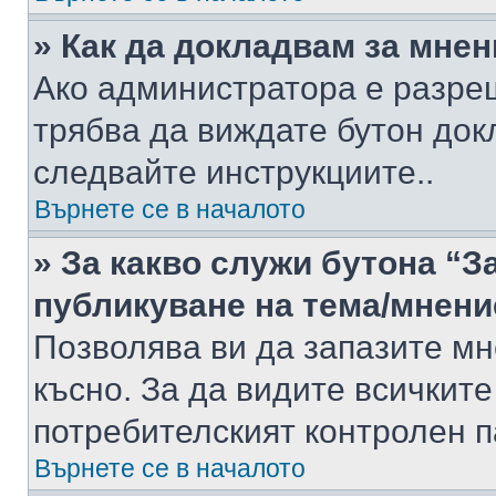
» Как да докладвам за мне
Ако администратора е разре
трябва да виждате бутон док
следвайте инструкциите..
Върнете се в началото
» За какво служи бутона “З
публикуване на тема/мнени
Позволява ви да запазите мне
късно. За да видите всичките
потребителският контролен п
Върнете се в началото