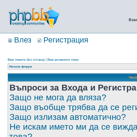
Вза
Влез
Регистрация
Виж темите без отговор
|
Виж активните теми
Начало форум
Чест
Въпроси за Входа и Регистр
Защо не мога да вляза?
Защо въобще трябва да се ре
Защо излизам автоматично?
Не искам името ми да се вижда
това?