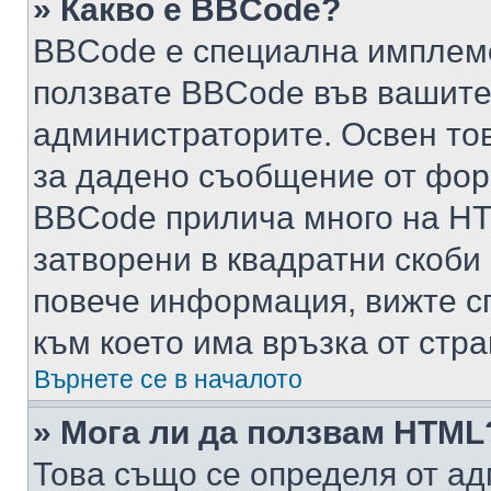
» Какво е BBCode?
BBCode е специална имплем
ползвате BBCode във вашите
администраторите. Освен то
за дадено съобщение от фор
BBCode прилича много на HTM
затворени в квадратни скоби (е
повече информация, вижте с
към което има връзка от стра
Върнете се в началото
» Мога ли да ползвам HTML
Това също се определя от ад