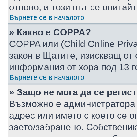
отново, и този път се опитай
Върнете се в началото
» Какво е COPPA?
COPPA или (Child Online Privac
закон в Щатите, изискващ от 
информация от хора под 13 г
Върнете се в началото
» Защо не мога да се регис
Възможно е администратора 
адрес или името с което се о
заето/забранено. Собствени