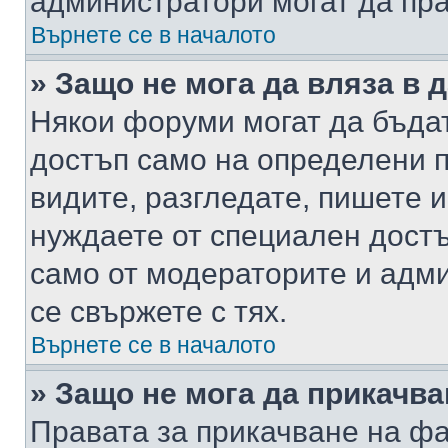
администратори могат да пр
Върнете се в началото
» Защо не мога да вляза в
Някои форуми могат да бъда
достъп само на определени п
видите, разгледате, пишете и
нуждаете от специален достъ
само от модераторите и адм
се свържете с тях.
Върнете се в началото
» Защо не мога да прикачв
Правата за прикачване на фа