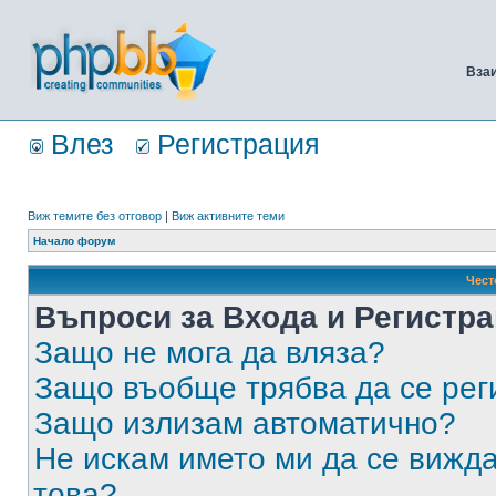
Вза
Влез
Регистрация
Виж темите без отговор
|
Виж активните теми
Начало форум
Чест
Въпроси за Входа и Регистр
Защо не мога да вляза?
Защо въобще трябва да се ре
Защо излизам автоматично?
Не искам името ми да се вижда
това?