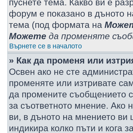
пуснете тема. Какво ви е ра
форум е показано в дъното 
тема (под формата на
Може
Можете
да променяте съо
Върнете се в началото
» Как да променя или изтр
Освен ако не сте администра
променяте или изтривате са
да промените съобщението с
за съответното мнение. Ако 
ви, в дъното на мнението ви 
индикира колко пъти и кога 