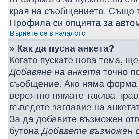
края на съобщението. Също т
Профила си опцията за авто
Върнете се в началото
» Как да пусна анкета?
Когато пускате нова тема, щ
Добавяне на анкета
точно по
съобщение. Ако няма форма з
вероятно нямате такива прав
въведете заглавие на анкета
За да добавите възможен отг
бутона
Добавете възможен 