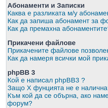
Абонаменти и Записки
Каква е разликата м/у абонаме
Как да запиша абонамент за ф
Как да премахна абонаментите
Прикачени файлове
Прикачените файлове позволен
Как да намеря всички мой при
phpBB 3
Кой е написал phpBB3 ?
Защо X фунцията не е налична
Към кой да се обърна, ако нам
форум?