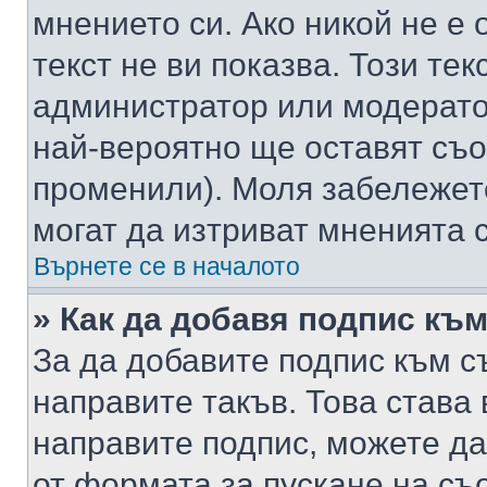
мнението си. Ако никой не е 
текст не ви показва. Този тек
администратор или модерато
най-вероятно ще оставят съ
променили). Моля забележет
могат да изтриват мненията с
Върнете се в началото
» Как да добавя подпис къ
За да добавите подпис към с
направите такъв. Това става
направите подпис, можете д
от формата за пускане на съ