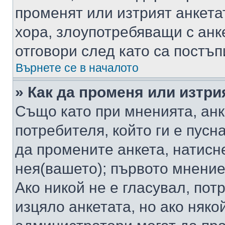
променят или изтрият анкета
хора, злоупотребяващи с ан
отговори след като са постъп
Върнете се в началото
» Как да променя или изтри
Също като при мненията, анк
потребителя, който ги е пусн
да промените анкета, натисн
нея(вашето); първото мнение
Ако никой не е гласувал, по
изцяло анкетата, но ако няко