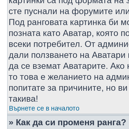
картинки са под формата на 
сте пуснали на форумите или
Под ранговата картинка би мо
позната като Аватар, която п
всеки потребител. От админ
дали ползването на Аватари щ
да се вземат Аватарите. Ако
то това е желанието на адми
попитате за причините, но в
такива!
Върнете се в началото
» Как да си променя ранга?