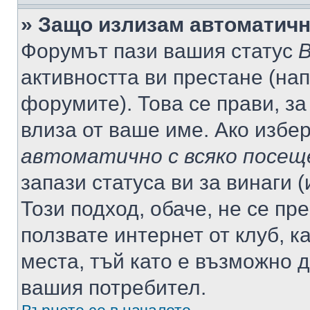
» Защо излизам автоматич
Форумът пази вашия статус
В
активността ви престане (нап
форумите). Това се прави, за
влиза от ваше име. Ако избе
автоматично с всяко посещ
запази статуса ви за винаги 
Този подход, обаче, не се пр
ползвате интернет от клуб, 
места, тъй като е възможно 
вашия потребител.