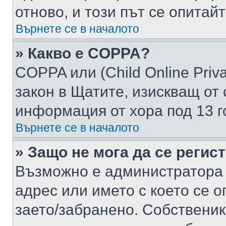
отново, и този път се опитай
Върнете се в началото
» Какво е COPPA?
COPPA или (Child Online Privac
закон в Щатите, изискващ от 
информация от хора под 13 г
Върнете се в началото
» Защо не мога да се регис
Възможно е администратора 
адрес или името с което се о
заето/забранено. Собствени