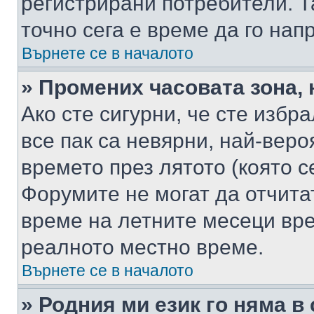
регистрирани потребители. Та
точно сега е време да го нап
Върнете се в началото
» Промених часовата зона, 
Ако сте сигурни, че сте избр
все пак са невярни, най-вер
времето през лятото (която с
Форумите не могат да отчитат
време на летните месеци вре
реалното местно време.
Върнете се в началото
» Родния ми език го няма в