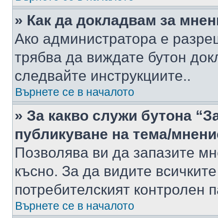
» Как да докладвам за мне
Ако администратора е разре
трябва да виждате бутон док
следвайте инструкциите..
Върнете се в началото
» За какво служи бутона “З
публикуване на тема/мнени
Позволява ви да запазите мне
късно. За да видите всичките
потребителският контролен п
Върнете се в началото