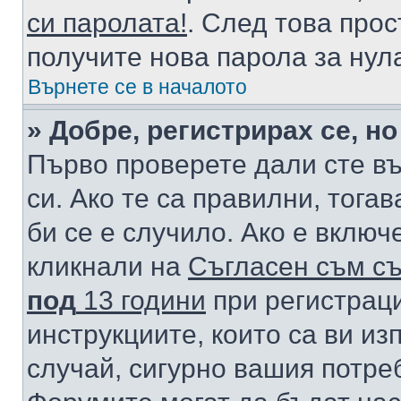
си паролата!
. След това про
получите нова парола за нул
Върнете се в началото
» Добре, регистрирах се, но
Първо проверете дали сте в
си. Ако те са правилни, тога
би се е случило. Ако е вклю
кликнали на
Съгласен съм съ
под
13 години
при регистраци
инструкциите, които са ви из
случай, сигурно вашия потре