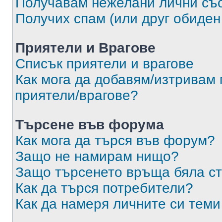
Получавам нежелани лични съ
Получих спам (или друг обиден
Приятели и Врагове
Списък приятели и врагове
Как мога да добавям/изтривам 
приятели/врагове?
Търсене във форума
Как мога да търся във форум?
Защо не намирам нищо?
Защо търсенето връща бяла ст
Как да търся потребители?
Как да намеря личните си теми