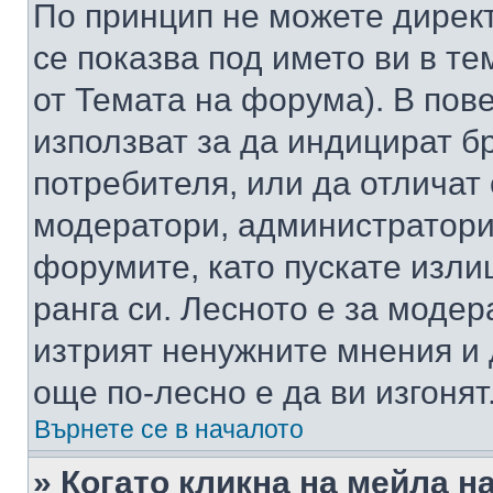
По принцип не можете директ
се показва под името ви в те
от Темата на форума). В пов
използват за да индицират б
потребителя, или да отличат
модератори, администратори 
форумите, като пускате изли
ранга си. Лесното е за моде
изтрият ненужните мнения и 
още по-лесно е да ви изгонят
Върнете се в началото
» Когато кликна на мейла н