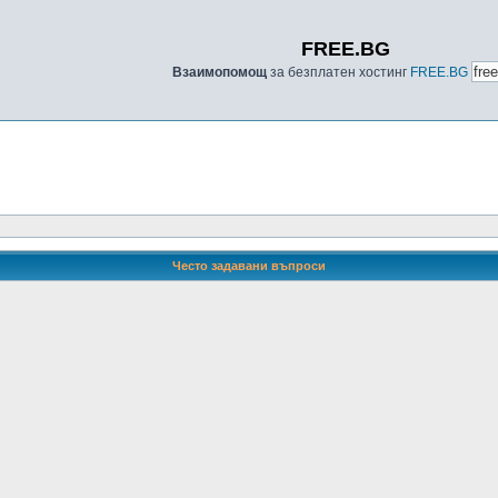
FREE.BG
Взаимопомощ
за безплатен хостинг
FREE.BG
Често задавани въпроси