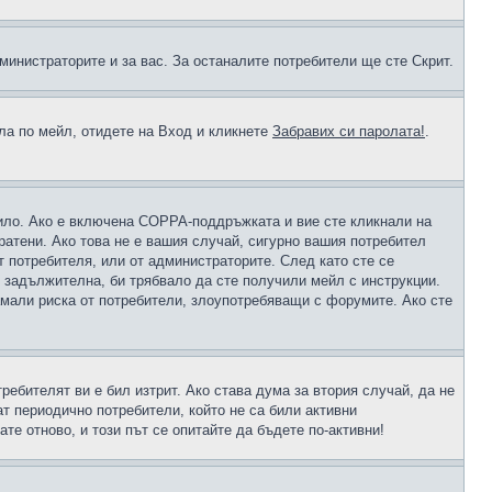
министраторите и за вас. За останалите потребители ще сте Скрит.
ола по мейл, отидете на Вход и кликнете
Забравих си паролата!
.
чило. Ако е включена COPPA-поддръжката и вие сте кликнали на
пратени. Ако това не е вашия случай, сигурно вашия потребител
т потребителя, или от администраторите. След като сте се
е задължителна, би трябвало да сте получили мейл с инструкции.
намали риска от потребители, злоупотребяващи с форумите. Ако сте
ребителят ви е бил изтрит. Ако става дума за втория случай, да не
т периодично потребители, който не са били активни
е отново, и този път се опитайте да бъдете по-активни!