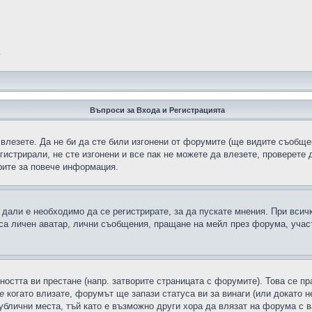
?
Въпроси за Входа и Регистрацията
 влезете. Да не би да сте били изгонени от форумите (ще видите съобщен
егистрирали, не сте изгонени и все пак не можете да влезете, проверете
рите за повече информация.
дали е необходимо да се регистрирате, за да пускате мнения. При всич
 са личен аватар, лични съобщения, пращане на мейл през форума, участ
ността ви престане (напр. затворите страницата с форумите). Това се пр
е
когато влизате, форумът ще запази статуса ви за винаги (или докато н
публични места, тъй като е възможно други хора да влязат на форума с 