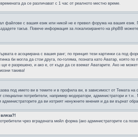
 времената да се различават с 1 час от реалното местно време.
рал файлове с вашия език или никой не е превел форума на вашия език.
създадете такъв. Повече информация за локализирането на phpBB можете
Първата е асоциирана с вашия ранг; по принцип тези картинки са под фо
инка би могла да стои друга, по-голяма, позната като Аватар, която по 
е е разрешено, и ако е, от къде да се вземат Аватарите. Ако не может
иозни такива!
казва под името ви в темите и в профила ви, в зависимост от Темата на
ат специални потребители, например модератори, администратори и т.н..
и администраторите да ви изтрият ненужните мнения и да ви върнат обрат
 вляза?!
отребители чрез вградената мейл форма (ако администраторите са позвол