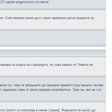
д 13 години родителско съгласие.
ено. Собственика може да е спрял временно регистрацията на
намира на върха на страниците, но това зависи от Темата на
йките си, така че форумите да показват времето във вашата часова
 задавани само от регистрирани потребители. Така че, ако не сте
ото (която се използва в някои страни). Форумите не могат да