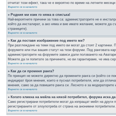
отчитат този ефект, така че е вероятно по време на летните месеци
Върнете се в началото
» Родния ми език го няма в списъка!
Най-вероятните причини за това са: администраторите не е инстал
който да инсталират, а ако няма и вие имате желание, можете да 
страниците).
Върнете се в началото
» Как да поставя изображение под името ми?
При разглеждане на теми под името ви могат да стоят 2 картинки. 
форумите или пък вашия статут на тези форуми. Под ранговата карт
администраторите на форумите зависи дали ползването на Аватари щ
Можете да ги попитате за причините, но ви гарантираме, че има сер
Върнете се в началото
» Как да си променя ранга?
По принцип не можете директно да промените ранга си (който се по
индицират броя мнения, които е пуснал потребителя, или да отлич
мнения, само за да повишите ранга си. Лесното е за модераторите 
Върнете се в началото
» Когато кликна на мейла на някой потребител, форума иска да
Само регистрирани потребители могат да изпращат мейл на други п
регистрираните от злоупотреба от страна на анонимни потребители.
Върнете се в началото