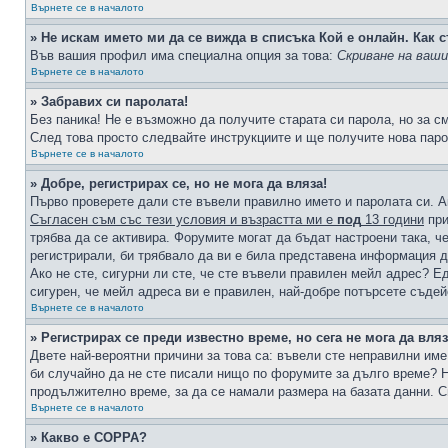
Върнете се в началото
» Не искам името ми да се вижда в списъка Кой е онлайн. Как с
Във вашия профил има специална опция за това:
Скриване на ваш
Върнете се в началото
» Забравих си паролата!
Без паника! Не е възможно да получите старата си парола, но за с
След това просто следвайте инструкциите и ще получите нова паро
Върнете се в началото
» Добре, регистрирах се, но не мога да вляза!
Първо проверете дали сте въвели правилно името и паролата си. А
Съгласен съм със тези условия и възрастта ми е
под
13 години
при
трябва да се активира. Форумите могат да бъдат настроени така, ч
регистрирали, би трябвало да ви е била представена информация д
Ако не сте, сигурни ли сте, че сте въвели правилен мейл адрес? Е
сигурен, че мейл адреса ви е правилен, най-добре потърсете съде
Върнете се в началото
» Регистрирах се преди известно време, но сега не мога да вляз
Двете най-вероятни причини за това са: въвели сте неправилни име 
би случайно да не сте писали нищо по форумите за дълго време? Н
продължително време, за да се намали размера на базата данни. С
Върнете се в началото
» Какво е COPPA?