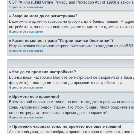
COPPA или (Child Online Privacy and Protection Act of 1998) е зако
Върнете се в началото
» Защо не мога да се регистрирам?
Възможно е администратора на форума да е баннал вашия IP адрес 
потребители, за повече информация се свържете с администратора
Върнете се в началото
» Какво всъщност прави "Изтрии всички бисквитки"?
Изтрий всички бисквитки изтрива бисквитките създадени от phpBB3
Върнете се в началото
» Как да си променя настройките?
Всички ваши настройки (ако сте регистриран) се съхраняват в база 
форумите). Това ще ви позволи да промените настройките си.
Върнете се в началото
» Времето не е правилно!
Времето най-вероятно е точно, но вие го гледате в различна часов
зона, например Лондон, Париж, Ню Йорк, Сидни. Моля обърнете вним
се регистрирали, точно сега е време да го направите!
Върнете се в началото
» Промених часовата зона, но времето все още е грешно!
Ако сте сигурни, че сте избрали правилната зона и времената все п