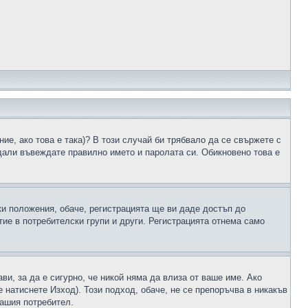
ие, ако това е така)? В този случай би трябвало да се свържете с
 дали въвеждате правилно името и паролата си. Обикновено това е
ки положения, обаче, регистрацията ще ви даде достъп до
ие в потребителски групи и други. Регистрацията отнема само
ави, за да е сигурно, че никой няма да влиза от ваше име. Ако
е натиснете Изход). Този подход, обаче, не се препоръчва в никакъв
вашия потребител.