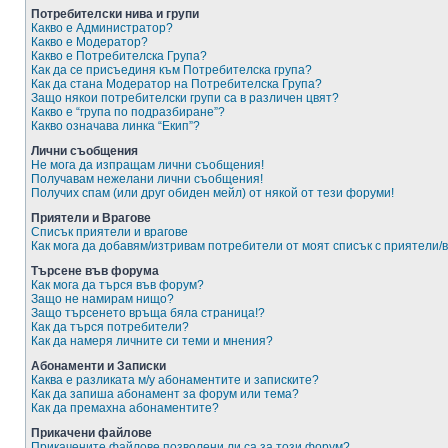
Потребителски нива и групи
Какво е Администратор?
Какво е Модератор?
Какво е Потребителска Група?
Как да се присъединя към Потребителска група?
Как да стана Модератор на Потребителска Група?
Защо някои потребителски групи са в различен цвят?
Какво е “група по подразбиране”?
Какво означава линка “Екип”?
Лични съобщения
Не мога да изпращам лични съобщения!
Получавам нежелани лични съобщения!
Получих спам (или друг обиден мейл) от някой от тези форуми!
Приятели и Врагове
Списък приятели и врагове
Как мога да добавям/изтривам потребители от моят списък с приятели/
Търсене във форума
Как мога да търся във форум?
Защо не намирам нищо?
Защо търсенето връща бяла страница!?
Как да търся потребители?
Как да намеря личните си теми и мнения?
Абонаменти и Записки
Каква е разликата м/у абонаментите и записките?
Как да запиша абонамент за форум или тема?
Как да премахна абонаментите?
Прикачени файлове
Прикачените файлове позволени ли са за този форум?