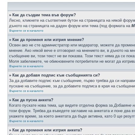
» Как да създам тема във форум?
Лесно, кликнете на съответния бутон на страницата на някой форум
дъното на страницата на даден форум или тема (под формата на
М
Върнете се в началото
» Как да променя или изтрия мнение?
Освен ако не сте администратор или модератор, можете да промен
мнение. Ако някой вече е отговорил на мнението ви, в дъното на мн
съобщение ви, този текст не ви показва. Този текст няма да се по
Моля забележете, че обикновените потребители не могат да изтрива
Върнете се в началото
» Как да добавя подпис към съобщенията си?
За да добавите подпис към съобщение, първо трябва да си направ
пускане на съобщение, за да добавите подписа в края на съобщени
Върнете се в началото
» Как да пусна анкета?
Когато пускате нова тема, ще видите отделна форма за
Добавяне н
този форум. Трябва да въведете заглавие на анкетата и поне два в
укажете време, за което анкетата да бъде активна, като 0 ще резу
Върнете се в началото
» Как да променя или изтрия анкета?