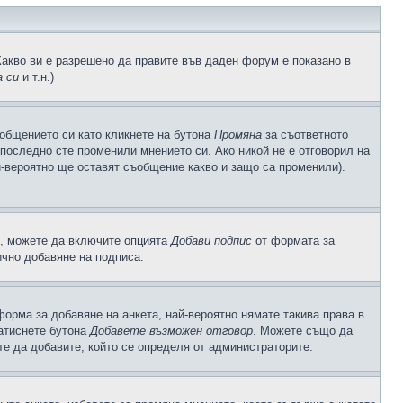
Какво ви е разрешено да правите във даден форум е показано в
 си
и т.н.)
общението си като кликнете на бутона
Промяна
за съответното
а последно сте променили мнението си. Ако никой не е отговорил на
й-вероятно ще оставят съобщение какво и защо са променили).
с, можете да включите опцията
Добави подпис
от формата за
ично добавяне на подписа.
орма за добавяне на анкета, най-вероятно нямате такива права в
натиснете бутона
Добавете възможен отговор
. Можете също да
те да добавите, който се определя от администраторите.