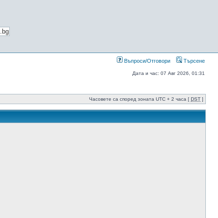
Въпроси/Отговори
Търсене
Дата и час: 07 Авг 2026, 01:31
Часовете са според зоната UTC + 2 часа [
DST
]