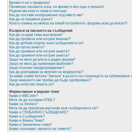
Времето не е правилно!
Промених часовата зона, но времето все още е грешно!
Родния ми език го няма в списъка!
Как да поставя изображение под името ми?
Как да си променя ранга?
Когато кликна на мейла на някой потребител, форума иска да вляза?!
Въпроси за писането на съобщения
Как да създам тема във форум?
Как да променя или изтрия мнение?
Как да добавя подпис към съобщенията си?
Как да пусна анкета?
Как да променя или изтрия анкета?
Как да променя или изтрия анкета?
Защо не мога да вляза в даден форум?
Защо не мога да прикачвам файлове?
Защо получих предупреждение?
Как да докладвам за мнения на модератор?
За какво служи бутона “Запази” в дъното на страницата за публикуване
Защо мнението ми трябва да бъде одобрявано?
Как да избутам темата си?
Форматиране и видове теми
Какво е BBCode?
Мога ли да ползвам HTML?
Какво са Smilies?
Мога ли да прилагам картинки към съобщенията си?
Какво е ГЛОБАЛНО СЪОБЩЕНИЕ?
Какво е Съобщение?
Какво е Важна Тема?
Какво е Заключена тема?
Какво означават иконите на темите?