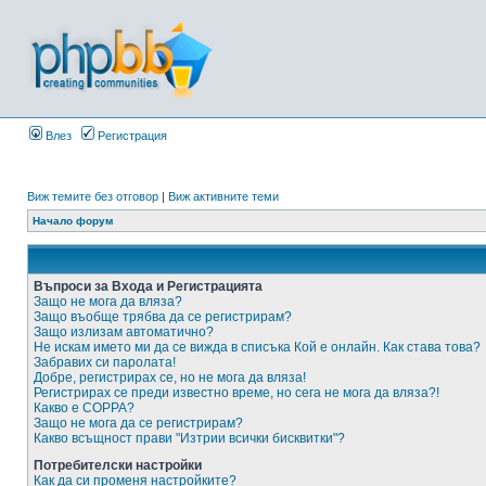
Влез
Регистрация
Виж темите без отговор
|
Виж активните теми
Начало форум
Въпроси за Входа и Регистрацията
Защо не мога да вляза?
Защо въобще трябва да се регистрирам?
Защо излизам автоматично?
Не искам името ми да се вижда в списъка Кой е онлайн. Как става това?
Забравих си паролата!
Добре, регистрирах се, но не мога да вляза!
Регистрирах се преди известно време, но сега не мога да вляза?!
Какво е COPPA?
Защо не мога да се регистрирам?
Какво всъщност прави "Изтрии всички бисквитки"?
Потребителски настройки
Как да си променя настройките?