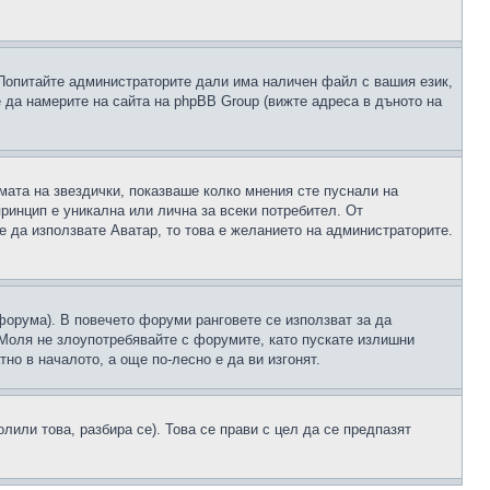
 Попитайте администраторите дали има наличен файл с вашия език,
 да намерите на сайта на phpBB Group (вижте адреса в дъното на
рмата на звездички, показваше колко мнения сте пуснали на
принцип е уникална или лична за всеки потребител. От
е да използвате Аватар, то това е желанието на администраторите.
 форума). В повечето форуми ранговете се използват за да
 Моля не злоупотребявайте с форумите, като пускате излишни
но в началото, а още по-лесно е да ви изгонят.
или това, разбира се). Това се прави с цел да се предпазят