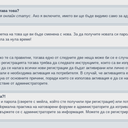
тава това?
ия онлайн статус
. Ако я включите, името ви ще бъде видимо само за ад
метка на това ще ви бъде сменена с нова. За да получите новата си пар
ла за нула време!
ко те са правилни, тогава едно от следните две неща може би се е слу
 регистрацията тогава трябва да следвате инструкциите, които са ви из
е да се налага всички нови регистрации да бъдат активирани или лично о
али е необходима активация на потребителя. В случай, че активацията 
дна от основните причини, поради които се използва активация е да се 
йствие от администраторите.
а?!
и парола (сверете с мейла, който сте получили при регистрация) или пот
ормална практика на натоварени форуми е администраторите да изтрива
вържете се с администраторите за информация. Можете да се регистрират