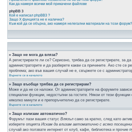
Как да намеря всички мой прикачени файлове
phpBB 3
Кой е написал phpBB3 ?
Защо X фунцията не е налична?
Към кой да се обърна, ако намеря нелегални материали на този форум
» Защо не мога да вляза?
А регистрирахте ли се? Сериозно, трябва да се регистрирате, за да
администраторите и да разберете какви са причините. Ако сте се р
проблема; ако във вашия случай не е, свържете се с администрато
Върнете се в началото
» Защо въобще трябва да се регистрирам?
Може и да не се наложи. От администраторите на форумите зависи 
специални функции, недостъпни за гостите. Някои от тези функции
няколко минути и е препоръчително да се регистрирате.
Върнете се в началото
» Защо излизам автоматично?
Форумът пази вашия статус
Влязъл
само за кратко, след като актив
изберете опцията
Искам да влизам автоматично с всяко посещени
случай ако ползвате интернет от клуб, кафе, библиотека и прочие 