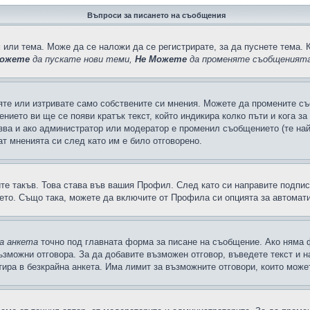
Въпроси за писането на съобщения
 или тема. Може да се наложи да се регистрирате, за да пуснете тема. 
ожете
да пускате нови теми,
Не Можете
да променяте съобщенията
яте или изтривате само собствените си мнения. Можете да промените съ
ението ви ще се появи кратък текст, който индикира колко пъти и кога з
казва и ако администратор или модератор е променил съобщението (те на
т мненията си след като им е било отговорено.
ите такъв. Това става във вашия Профил. След като си направите подпи
ето. Също така, можете да включите от Профила си опцията за автомат
а анкета
точно под главната форма за писане на съобщение. Ако няма ф
ъзможни отговора. За да добавите възможен отговор, въведете текст и 
лтира в безкрайна анкета. Има лимит за възможните отговори, които може