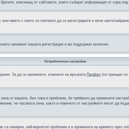
н в Щатите, изискващ от сайтовете, които събират информация от хора по
или името с което се опитвате да се регистрирате е вече заето/забран
.
 които запомнят вашата регистрация и ви поддържат включен.
Потребителски настройки
данни. За да ги промените, кликнете на връзката
Профил
(по принцип се 
а зона от вашата. Ако това е проблема, би трябвало да промените настро
ание, че часовата зона, както и повечето от настройките могат да бъдат
ак са невярни, най-вероятно проблема е в промяната на времето през лят