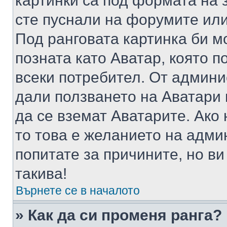
картинки са под формата на 
сте пуснали на форумите или
Под ранговата картинка би мо
позната като Аватар, която п
всеки потребител. От админ
дали ползването на Аватари щ
да се вземат Аватарите. Ако
то това е желанието на адми
попитате за причините, но в
такива!
Върнете се в началото
» Как да си променя ранга?