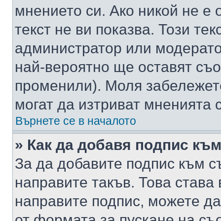
мнението си. Ако никой не е 
текст не ви показва. Този тек
администратор или модерато
най-вероятно ще оставят съ
променили). Моля забележет
могат да изтриват мненията с
Върнете се в началото
» Как да добавя подпис къ
За да добавите подпис към с
направите такъв. Това става
направите подпис, можете д
от формата за пускане на съ