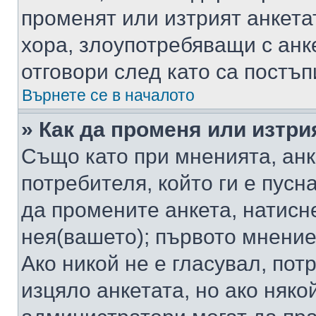
променят или изтрият анкета
хора, злоупотребяващи с ан
отговори след като са постъп
Върнете се в началото
» Как да променя или изтри
Също като при мненията, анк
потребителя, който ги е пусн
да промените анкета, натисн
нея(вашето); първото мнение
Ако никой не е гласувал, по
изцяло анкетата, но ако няко