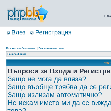
Вза
Влез
Регистрация
Виж темите без отговор
|
Виж активните теми
Начало форум
Чест
Въпроси за Входа и Регистр
Защо не мога да вляза?
Защо въобще трябва да се ре
Защо излизам автоматично?
Не искам името ми да се вижда
това?