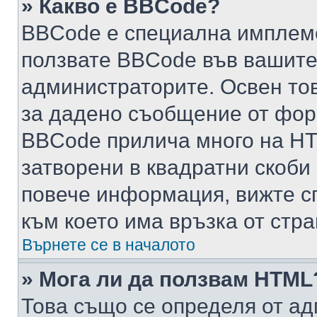
» Какво е BBCode?
BBCode е специална имплем
ползвате BBCode във вашите
администраторите. Освен то
за дадено съобщение от фор
BBCode прилича много на HTM
затворени в квадратни скоби (е
повече информация, вижте с
към което има връзка от стра
Върнете се в началото
» Мога ли да ползвам HTML
Това също се определя от ад