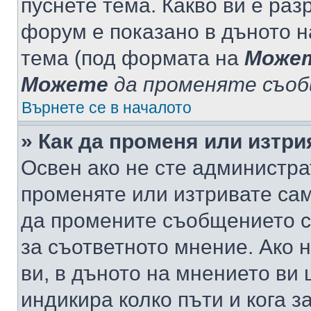
пуснете тема. Какво ви е ра
форум е показано в дъното 
тема (под формата на
Може
Можете
да променяте съо
Върнете се в началото
» Как да променя или изтр
Освен ако не сте администра
променяте или изтривате са
да промените съобщението с
за съответното мнение. Ако 
ви, в дъното на мнението ви 
индикира колко пъти и кога 