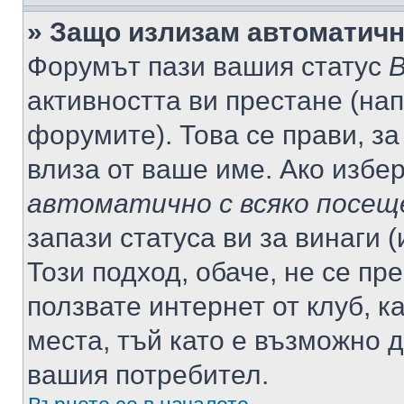
» Защо излизам автоматич
Форумът пази вашия статус
В
активността ви престане (нап
форумите). Това се прави, за
влиза от ваше име. Ако избе
автоматично с всяко посещ
запази статуса ви за винаги 
Този подход, обаче, не се пр
ползвате интернет от клуб, 
места, тъй като е възможно 
вашия потребител.