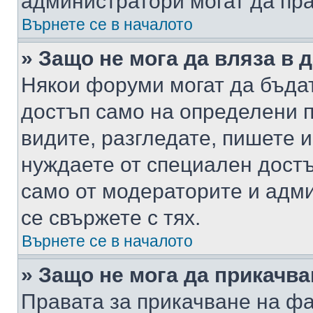
администратори могат да пр
Върнете се в началото
» Защо не мога да вляза в
Някои форуми могат да бъда
достъп само на определени п
видите, разгледате, пишете и
нуждаете от специален достъ
само от модераторите и адм
се свържете с тях.
Върнете се в началото
» Защо не мога да прикачв
Правата за прикачване на фа