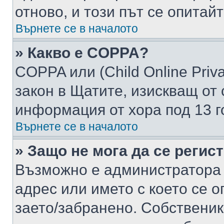
отново, и този път се опитай
Върнете се в началото
» Какво е COPPA?
COPPA или (Child Online Privac
закон в Щатите, изискващ от 
информация от хора под 13 г
Върнете се в началото
» Защо не мога да се регис
Възможно е администратора 
адрес или името с което се о
заето/забранено. Собствени