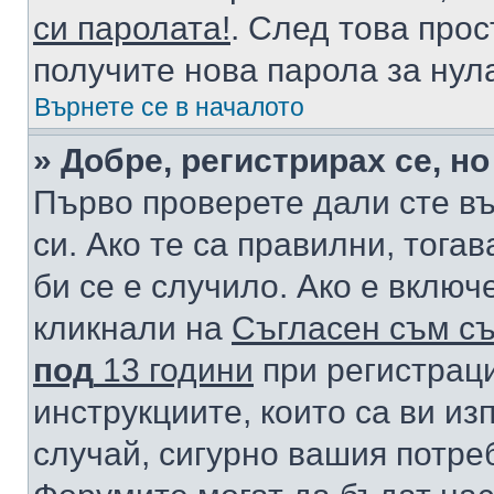
си паролата!
. След това про
получите нова парола за нул
Върнете се в началото
» Добре, регистрирах се, но
Първо проверете дали сте в
си. Ако те са правилни, тога
би се е случило. Ако е вклю
кликнали на
Съгласен съм съ
под
13 години
при регистраци
инструкциите, които са ви из
случай, сигурно вашия потре