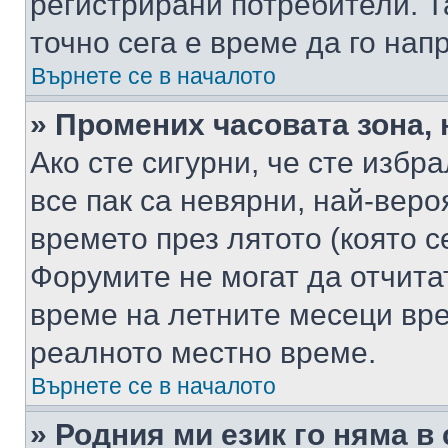
регистрирани потребители. Та
точно сега е време да го нап
Върнете се в началото
» Промених часовата зона, 
Ако сте сигурни, че сте избр
все пак са невярни, най-вер
времето през лятото (която с
Форумите не могат да отчитат
време на летните месеци вре
реалното местно време.
Върнете се в началото
» Родния ми език го няма в