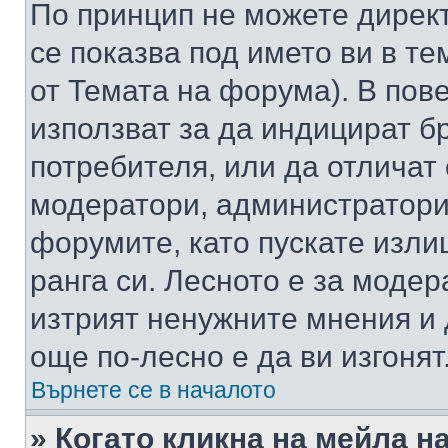
По принцип не можете директ
се показва под името ви в те
от Темата на форума). В пов
използват за да индицират б
потребителя, или да отличат
модератори, администратори 
форумите, като пускате изли
ранга си. Лесното е за моде
изтрият ненужните мнения и 
още по-лесно е да ви изгонят
Върнете се в началото
» Когато кликна на мейла н