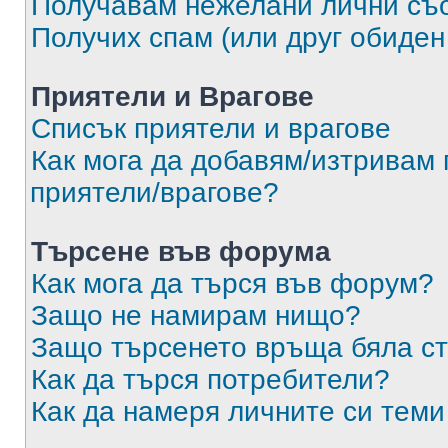
Получавам нежелани лични съ
Получих спам (или друг обиден
Приятели и Врагове
Списък приятели и врагове
Как мога да добавям/изтривам 
приятели/врагове?
Търсене във форума
Как мога да търся във форум?
Защо не намирам нищо?
Защо търсенето връща бяла ст
Как да търся потребители?
Как да намеря личните си теми