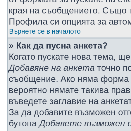
края на съобщението. Също т
Профила си опцията за авто
Върнете се в началото
» Как да пусна анкета?
Когато пускате нова тема, щ
Добавяне на анкета
точно по
съобщение. Ако няма форма з
вероятно нямате такива прав
въведете заглавие на анкета
За да добавите възможен отг
бутона
Добавете възможен 