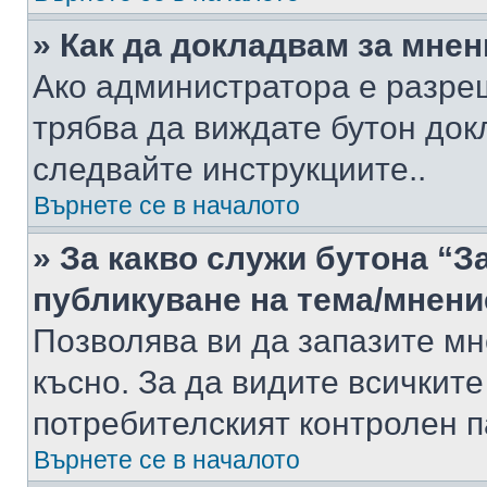
» Как да докладвам за мне
Ако администратора е разре
трябва да виждате бутон док
следвайте инструкциите..
Върнете се в началото
» За какво служи бутона “З
публикуване на тема/мнени
Позволява ви да запазите мне
късно. За да видите всичките
потребителският контролен п
Върнете се в началото