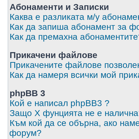
Абонаменти и Записки
Каква е разликата м/у абонаме
Как да запиша абонамент за ф
Как да премахна абонаментите
Прикачени файлове
Прикачените файлове позволен
Как да намеря всички мой при
phpBB 3
Кой е написал phpBB3 ?
Защо X фунцията не е налична
Към кой да се обърна, ако нам
форум?