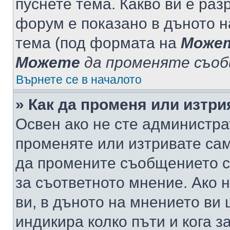
пуснете тема. Какво ви е ра
форум е показано в дъното 
тема (под формата на
Може
Можете
да променяте съо
Върнете се в началото
» Как да променя или изтр
Освен ако не сте администра
променяте или изтривате са
да промените съобщението с
за съответното мнение. Ако 
ви, в дъното на мнението ви 
индикира колко пъти и кога 