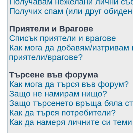
Получавам нежелани лични съ
Получих спам (или друг обиден
Приятели и Врагове
Списък приятели и врагове
Как мога да добавям/изтривам 
приятели/врагове?
Търсене във форума
Как мога да търся във форум?
Защо не намирам нищо?
Защо търсенето връща бяла ст
Как да търся потребители?
Как да намеря личните си теми