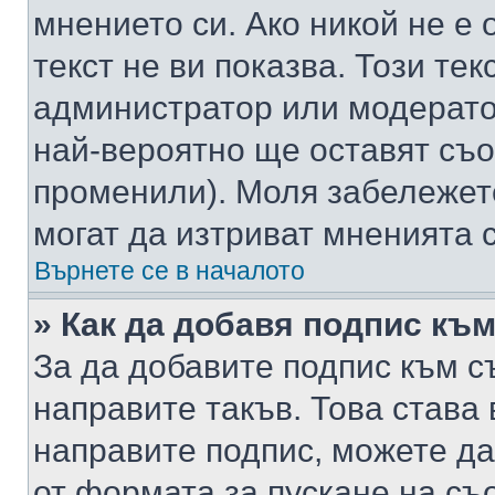
мнението си. Ако никой не е 
текст не ви показва. Този тек
администратор или модерато
най-вероятно ще оставят съ
променили). Моля забележет
могат да изтриват мненията с
Върнете се в началото
» Как да добавя подпис къ
За да добавите подпис към с
направите такъв. Това става
направите подпис, можете д
от формата за пускане на съ