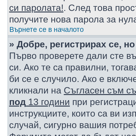
си паролата!
. След това про
получите нова парола за нул
Върнете се в началото
» Добре, регистрирах се, но
Първо проверете дали сте в
си. Ако те са правилни, тога
би се е случило. Ако е вклю
кликнали на
Съгласен съм съ
под
13 години
при регистраци
инструкциите, които са ви из
случай, сигурно вашия потре