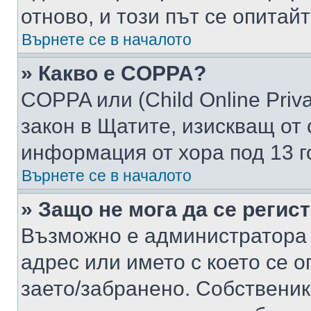
отново, и този път се опитай
Върнете се в началото
» Какво е COPPA?
COPPA или (Child Online Privac
закон в Щатите, изискващ от 
информация от хора под 13 г
Върнете се в началото
» Защо не мога да се регис
Възможно е администратора 
адрес или името с което се о
заето/забранено. Собствени