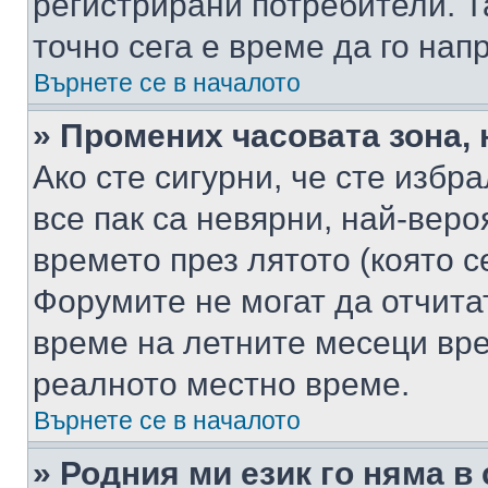
регистрирани потребители. Та
точно сега е време да го нап
Върнете се в началото
» Промених часовата зона, 
Ако сте сигурни, че сте избр
все пак са невярни, най-вер
времето през лятото (която с
Форумите не могат да отчитат
време на летните месеци вре
реалното местно време.
Върнете се в началото
» Родния ми език го няма в