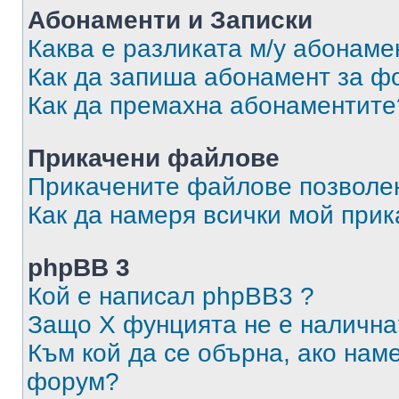
Абонаменти и Записки
Каква е разликата м/у абонаме
Как да запиша абонамент за ф
Как да премахна абонаментите
Прикачени файлове
Прикачените файлове позволен
Как да намеря всички мой при
phpBB 3
Кой е написал phpBB3 ?
Защо X фунцията не е налична
Към кой да се обърна, ако нам
форум?