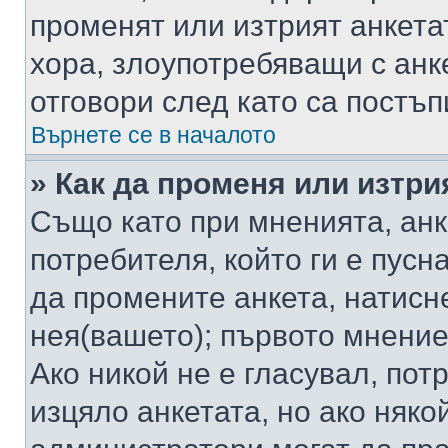
променят или изтрият анкета
хора, злоупотребяващи с ан
отговори след като са постъп
Върнете се в началото
» Как да променя или изтри
Също като при мненията, анк
потребителя, който ги е пусн
да промените анкета, натисн
нея(вашето); първото мнение
Ако никой не е гласувал, по
изцяло анкетата, но ако няко