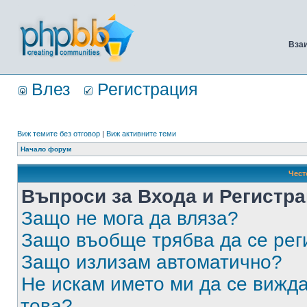
Вза
Влез
Регистрация
Виж темите без отговор
|
Виж активните теми
Начало форум
Чест
Въпроси за Входа и Регистр
Защо не мога да вляза?
Защо въобще трябва да се ре
Защо излизам автоматично?
Не искам името ми да се вижда
това?