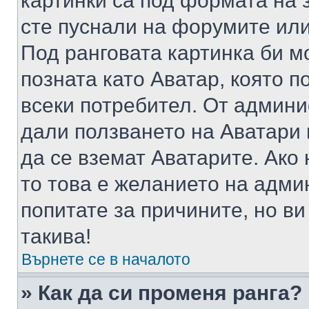
картинки са под формата на 
сте пуснали на форумите или
Под ранговата картинка би мо
позната като Аватар, която п
всеки потребител. От админ
дали ползването на Аватари щ
да се вземат Аватарите. Ако
то това е желанието на адми
попитате за причините, но в
такива!
Върнете се в началото
» Как да си променя ранга?