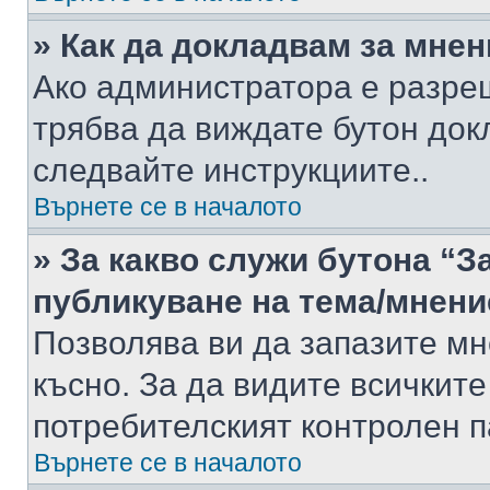
» Как да докладвам за мне
Ако администратора е разре
трябва да виждате бутон док
следвайте инструкциите..
Върнете се в началото
» За какво служи бутона “З
публикуване на тема/мнени
Позволява ви да запазите мне
късно. За да видите всичките
потребителският контролен п
Върнете се в началото