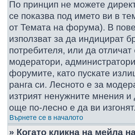
По принцип не можете директ
се показва под името ви в те
от Темата на форума). В пов
използват за да индицират б
потребителя, или да отличат
модератори, администратори 
форумите, като пускате изли
ранга си. Лесното е за моде
изтрият ненужните мнения и 
още по-лесно е да ви изгонят
Върнете се в началото
» Когато кликна на мейла н