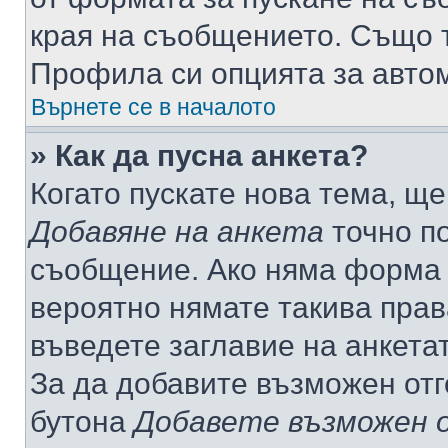
края на съобщението. Също т
Профила си опцията за авто
Върнете се в началото
» Как да пусна анкета?
Когато пускате нова тема, щ
Добавяне на анкета
точно по
съобщение. Ако няма форма з
вероятно нямате такива прав
въведете заглавие на анкета
За да добавите възможен отг
бутона
Добавете възможен 