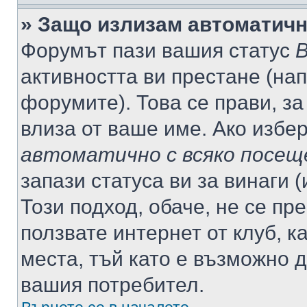
» Защо излизам автоматич
Форумът пази вашия статус
В
активността ви престане (нап
форумите). Това се прави, за
влиза от ваше име. Ако избе
автоматично с всяко посещ
запази статуса ви за винаги 
Този подход, обаче, не се пр
ползвате интернет от клуб, 
места, тъй като е възможно 
вашия потребител.