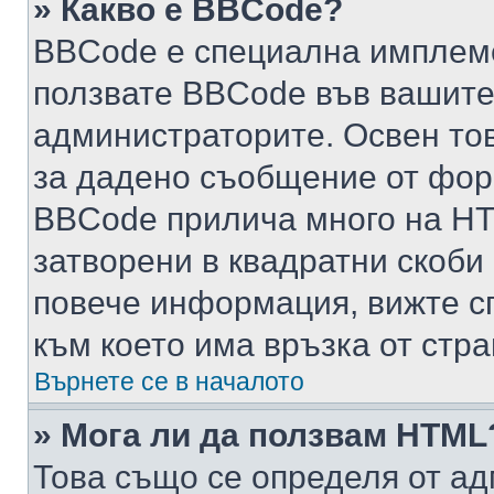
» Какво е BBCode?
BBCode е специална имплем
ползвате BBCode във вашите
администраторите. Освен то
за дадено съобщение от фор
BBCode прилича много на HTM
затворени в квадратни скоби (е
повече информация, вижте с
към което има връзка от стра
Върнете се в началото
» Мога ли да ползвам HTML
Това също се определя от ад