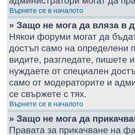
администратори могат да пр
Върнете се в началото
» Защо не мога да вляза в
Някои форуми могат да бъда
достъп само на определени п
видите, разгледате, пишете и
нуждаете от специален достъ
само от модераторите и адм
се свържете с тях.
Върнете се в началото
» Защо не мога да прикачв
Правата за прикачване на фа