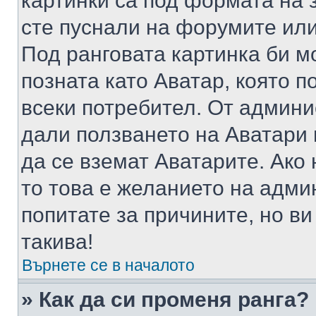
картинки са под формата на 
сте пуснали на форумите или
Под ранговата картинка би мо
позната като Аватар, която п
всеки потребител. От админ
дали ползването на Аватари щ
да се вземат Аватарите. Ако
то това е желанието на адми
попитате за причините, но в
такива!
Върнете се в началото
» Как да си променя ранга?