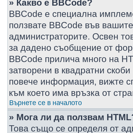
» Какво е BBCode?
BBCode е специална имплем
ползвате BBCode във вашите
администраторите. Освен то
за дадено съобщение от фор
BBCode прилича много на HTM
затворени в квадратни скоби (е
повече информация, вижте с
към което има връзка от стра
Върнете се в началото
» Мога ли да ползвам HTML
Това също се определя от ад