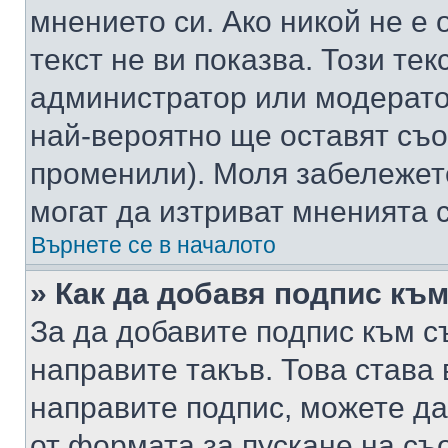
мнението си. Ако никой не е 
текст не ви показва. Този тек
администратор или модерато
най-вероятно ще оставят съ
променили). Моля забележет
могат да изтриват мненията с
Върнете се в началото
» Как да добавя подпис къ
За да добавите подпис към с
направите такъв. Това става
направите подпис, можете д
от формата за пускане на съ