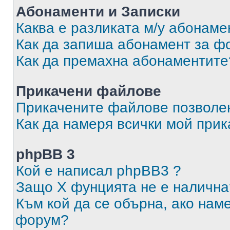
Абонаменти и Записки
Каква е разликата м/у абонаме
Как да запиша абонамент за ф
Как да премахна абонаментите
Прикачени файлове
Прикачените файлове позволен
Как да намеря всички мой при
phpBB 3
Кой е написал phpBB3 ?
Защо X фунцията не е налична
Към кой да се обърна, ако нам
форум?