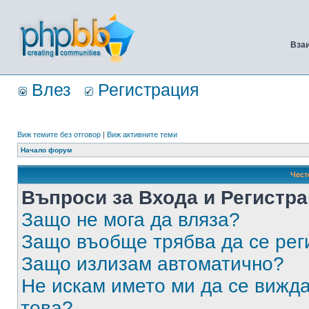
Вза
Влез
Регистрация
Виж темите без отговор
|
Виж активните теми
Начало форум
Чест
Въпроси за Входа и Регистр
Защо не мога да вляза?
Защо въобще трябва да се ре
Защо излизам автоматично?
Не искам името ми да се вижда
това?