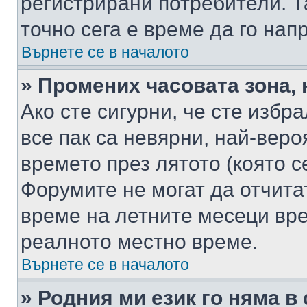
регистрирани потребители. Та
точно сега е време да го нап
Върнете се в началото
» Промених часовата зона, 
Ако сте сигурни, че сте избр
все пак са невярни, най-вер
времето през лятото (която с
Форумите не могат да отчитат
време на летните месеци вре
реалното местно време.
Върнете се в началото
» Родния ми език го няма в