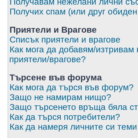
Получавам нежелани лични съ
Получих спам (или друг обиден
Приятели и Врагове
Списък приятели и врагове
Как мога да добавям/изтривам 
приятели/врагове?
Търсене във форума
Как мога да търся във форум?
Защо не намирам нищо?
Защо търсенето връща бяла ст
Как да търся потребители?
Как да намеря личните си теми