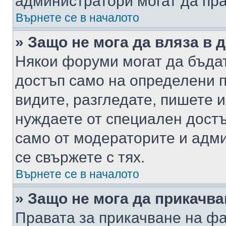
администратори могат да пр
Върнете се в началото
» Защо не мога да вляза в
Някои форуми могат да бъда
достъп само на определени п
видите, разгледате, пишете и
нуждаете от специален достъ
само от модераторите и адм
се свържете с тях.
Върнете се в началото
» Защо не мога да прикачв
Правата за прикачване на фа