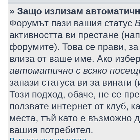
» Защо излизам автоматич
Форумът пази вашия статус
В
активността ви престане (нап
форумите). Това се прави, за
влиза от ваше име. Ако избе
автоматично с всяко посещ
запази статуса ви за винаги 
Този подход, обаче, не се пр
ползвате интернет от клуб, 
места, тъй като е възможно 
вашия потребител.