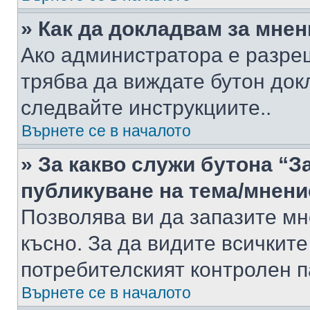
» Как да докладвам за мне
Ако администратора е разре
трябва да виждате бутон док
следвайте инструкциите..
Върнете се в началото
» За какво служи бутона “З
публикуване на тема/мнени
Позволява ви да запазите мне
късно. За да видите всичките
потребителският контролен п
Върнете се в началото