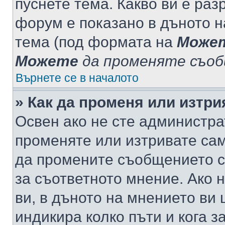
пуснете тема. Какво ви е ра
форум е показано в дъното 
тема (под формата на
Може
Можете
да променяте съо
Върнете се в началото
» Как да променя или изтр
Освен ако не сте администра
променяте или изтривате са
да промените съобщението с
за съответното мнение. Ако 
ви, в дъното на мнението ви 
индикира колко пъти и кога 