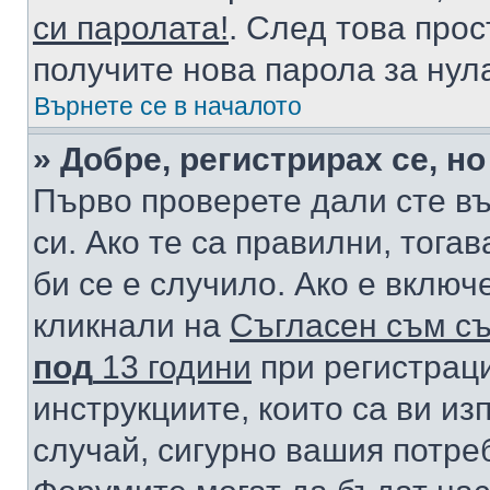
си паролата!
. След това про
получите нова парола за нул
Върнете се в началото
» Добре, регистрирах се, но
Първо проверете дали сте в
си. Ако те са правилни, тога
би се е случило. Ако е вклю
кликнали на
Съгласен съм съ
под
13 години
при регистраци
инструкциите, които са ви из
случай, сигурно вашия потре