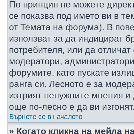
По принцип не можете директ
се показва под името ви в те
от Темата на форума). В пов
използват за да индицират б
потребителя, или да отличат
модератори, администратори 
форумите, като пускате изли
ранга си. Лесното е за моде
изтрият ненужните мнения и 
още по-лесно е да ви изгонят
Върнете се в началото
» Когато кликна на мейла н