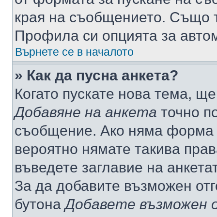
края на съобщението. Също т
Профила си опцията за авто
Върнете се в началото
» Как да пусна анкета?
Когато пускате нова тема, щ
Добавяне на анкета
точно по
съобщение. Ако няма форма з
вероятно нямате такива прав
въведете заглавие на анкета
За да добавите възможен отг
бутона
Добавете възможен 