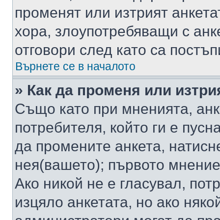
променят или изтрият анкета
хора, злоупотребяващи с ан
отговори след като са постъп
Върнете се в началото
» Как да променя или изтри
Също като при мненията, анк
потребителя, който ги е пусн
да промените анкета, натисн
нея(вашето); първото мнение
Ако никой не е гласувал, по
изцяло анкетата, но ако няко