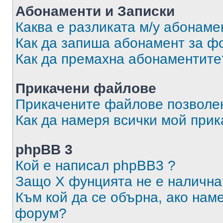
Абонаменти и Записки
Каква е разликата м/у абонаме
Как да запиша абонамент за ф
Как да премахна абонаментите
Прикачени файлове
Прикачените файлове позволен
Как да намеря всички мой при
phpBB 3
Кой е написал phpBB3 ?
Защо X фунцията не е налична
Към кой да се обърна, ако нам
форум?