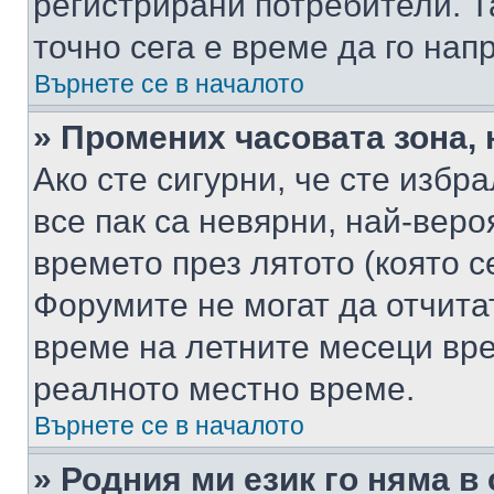
регистрирани потребители. Та
точно сега е време да го нап
Върнете се в началото
» Промених часовата зона, 
Ако сте сигурни, че сте избр
все пак са невярни, най-вер
времето през лятото (която с
Форумите не могат да отчитат
време на летните месеци вре
реалното местно време.
Върнете се в началото
» Родния ми език го няма в