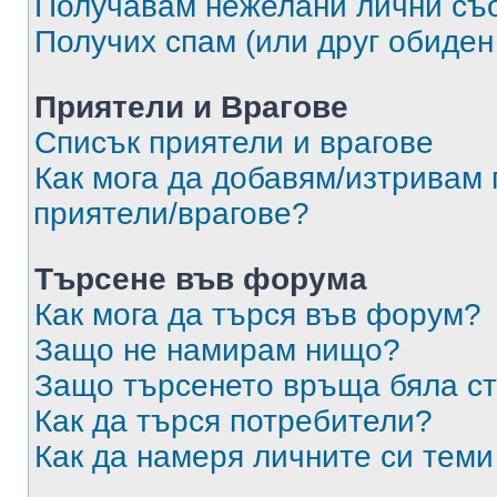
Получавам нежелани лични съ
Получих спам (или друг обиден
Приятели и Врагове
Списък приятели и врагове
Как мога да добавям/изтривам 
приятели/врагове?
Търсене във форума
Как мога да търся във форум?
Защо не намирам нищо?
Защо търсенето връща бяла ст
Как да търся потребители?
Как да намеря личните си теми