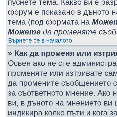
пуснете тема. Какво ви е ра
форум е показано в дъното 
тема (под формата на
Може
Можете
да променяте съо
Върнете се в началото
» Как да променя или изтр
Освен ако не сте администра
променяте или изтривате са
да промените съобщението с
за съответното мнение. Ако 
ви, в дъното на мнението ви 
индикира колко пъти и кога 