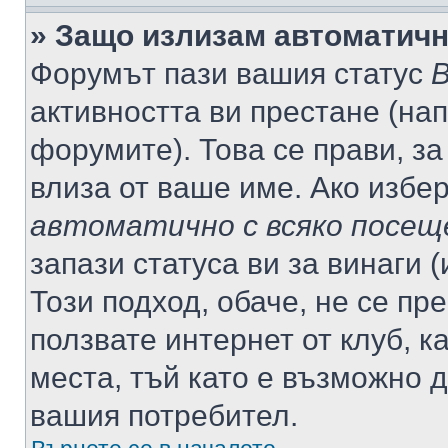
» Защо излизам автоматич
Форумът пази вашия статус
В
активността ви престане (нап
форумите). Това се прави, за
влиза от ваше име. Ако избе
автоматично с всяко посещ
запази статуса ви за винаги 
Този подход, обаче, не се пр
ползвате интернет от клуб, 
места, тъй като е възможно 
вашия потребител.