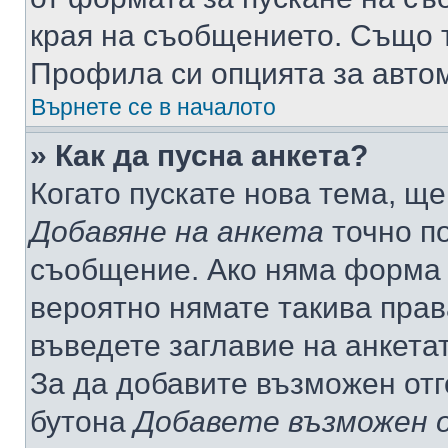
края на съобщението. Също т
Профила си опцията за авто
Върнете се в началото
» Как да пусна анкета?
Когато пускате нова тема, щ
Добавяне на анкета
точно по
съобщение. Ако няма форма з
вероятно нямате такива прав
въведете заглавие на анкета
За да добавите възможен отг
бутона
Добавете възможен 