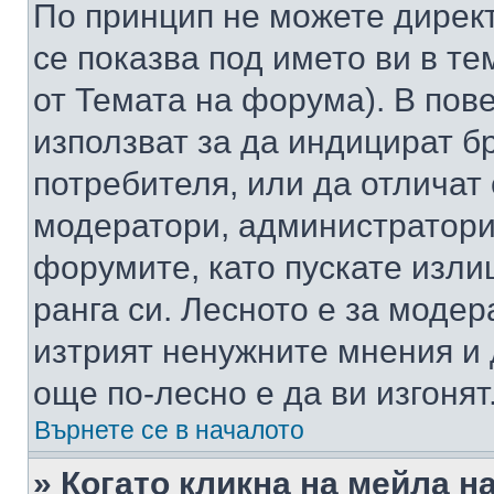
По принцип не можете директ
се показва под името ви в те
от Темата на форума). В пов
използват за да индицират б
потребителя, или да отличат
модератори, администратори 
форумите, като пускате изли
ранга си. Лесното е за моде
изтрият ненужните мнения и 
още по-лесно е да ви изгонят
Върнете се в началото
» Когато кликна на мейла н