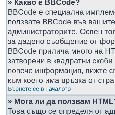
» Какво е BBCode?
BBCode е специална имплем
ползвате BBCode във вашите
администраторите. Освен то
за дадено съобщение от фор
BBCode прилича много на HTM
затворени в квадратни скоби (е
повече информация, вижте с
към което има връзка от стра
Върнете се в началото
» Мога ли да ползвам HTML
Това също се определя от ад