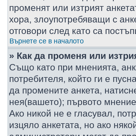
променят или изтрият анкета
хора, злоупотребяващи с ан
отговори след като са постъп
Върнете се в началото
» Как да променя или изтри
Също като при мненията, анк
потребителя, който ги е пусн
да промените анкета, натисн
нея(вашето); първото мнение
Ако никой не е гласувал, по
изцяло анкетата, но ако няко