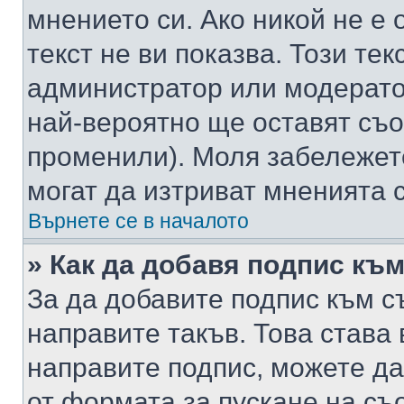
мнението си. Ако никой не е 
текст не ви показва. Този тек
администратор или модерато
най-вероятно ще оставят съ
променили). Моля забележет
могат да изтриват мненията с
Върнете се в началото
» Как да добавя подпис къ
За да добавите подпис към с
направите такъв. Това става
направите подпис, можете д
от формата за пускане на съ