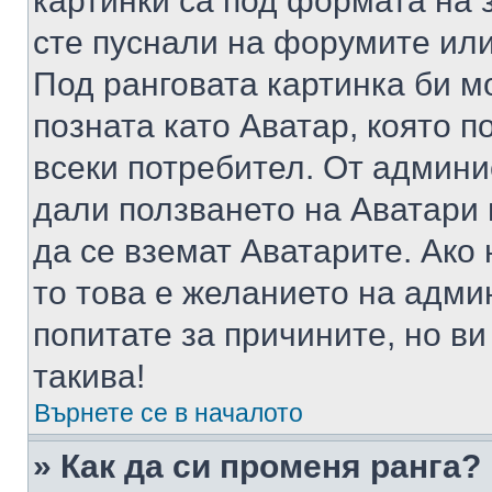
картинки са под формата на 
сте пуснали на форумите или
Под ранговата картинка би мо
позната като Аватар, която п
всеки потребител. От админ
дали ползването на Аватари щ
да се вземат Аватарите. Ако
то това е желанието на адми
попитате за причините, но в
такива!
Върнете се в началото
» Как да си променя ранга?