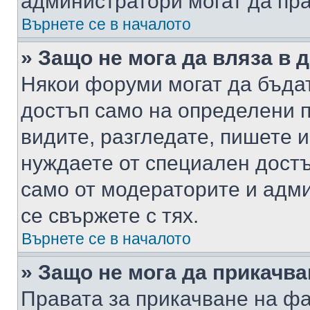
администратори могат да пр
Върнете се в началото
» Защо не мога да вляза в
Някои форуми могат да бъда
достъп само на определени п
видите, разгледате, пишете и
нуждаете от специален достъ
само от модераторите и адм
се свържете с тях.
Върнете се в началото
» Защо не мога да прикачв
Правата за прикачване на фа