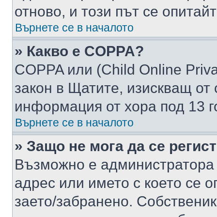
отново, и този път се опитай
Върнете се в началото
» Какво е COPPA?
COPPA или (Child Online Privac
закон в Щатите, изискващ от 
информация от хора под 13 г
Върнете се в началото
» Защо не мога да се регис
Възможно е администратора 
адрес или името с което се о
заето/забранено. Собствени