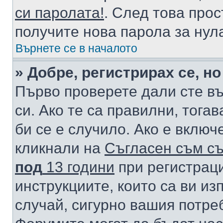
си паролата!
. След това про
получите нова парола за нул
Върнете се в началото
» Добре, регистрирах се, но
Първо проверете дали сте в
си. Ако те са правилни, тога
би се е случило. Ако е вклю
кликнали на
Съгласен съм съ
под
13 години
при регистраци
инструкциите, които са ви из
случай, сигурно вашия потре