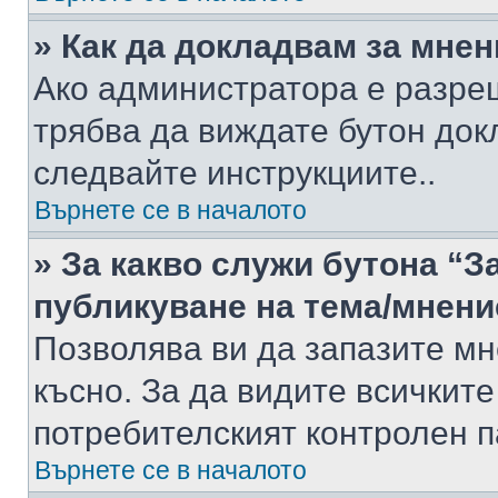
» Как да докладвам за мне
Ако администратора е разре
трябва да виждате бутон док
следвайте инструкциите..
Върнете се в началото
» За какво служи бутона “З
публикуване на тема/мнени
Позволява ви да запазите мне
късно. За да видите всичките
потребителският контролен п
Върнете се в началото