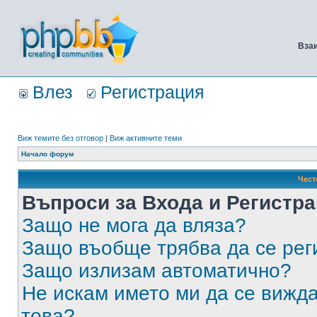
Вза
Влез
Регистрация
Виж темите без отговор
|
Виж активните теми
Начало форум
Чест
Въпроси за Входа и Регистр
Защо не мога да вляза?
Защо въобще трябва да се ре
Защо излизам автоматично?
Не искам името ми да се вижда
това?