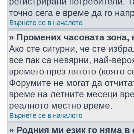
регистрирани потребители. Та
точно сега е време да го нап
Върнете се в началото
» Промених часовата зона, 
Ако сте сигурни, че сте избр
все пак са невярни, най-вер
времето през лятото (която с
Форумите не могат да отчитат
време на летните месеци вре
реалното местно време.
Върнете се в началото
» Родния ми език го няма в