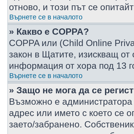
отново, и този път се опитай
Върнете се в началото
» Какво е COPPA?
COPPA или (Child Online Privac
закон в Щатите, изискващ от 
информация от хора под 13 г
Върнете се в началото
» Защо не мога да се регис
Възможно е администратора 
адрес или името с което се о
заето/забранено. Собствени