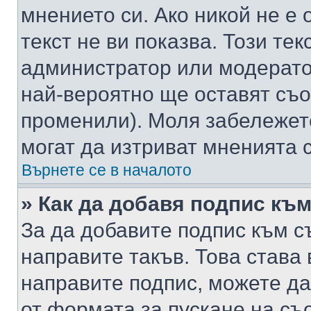
мнението си. Ако никой не е 
текст не ви показва. Този тек
администратор или модерато
най-вероятно ще оставят съ
променили). Моля забележет
могат да изтриват мненията с
Върнете се в началото
» Как да добавя подпис къ
За да добавите подпис към с
направите такъв. Това става
направите подпис, можете д
от формата за пускане на съ