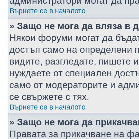
администратори могат да пр
Върнете се в началото
» Защо не мога да вляза в
Някои форуми могат да бъда
достъп само на определени п
видите, разгледате, пишете и
нуждаете от специален достъ
само от модераторите и адм
се свържете с тях.
Върнете се в началото
» Защо не мога да прикачв
Правата за прикачване на фа