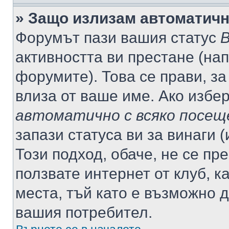
» Защо излизам автоматич
Форумът пази вашия статус
В
активността ви престане (нап
форумите). Това се прави, за
влиза от ваше име. Ако избе
автоматично с всяко посещ
запази статуса ви за винаги 
Този подход, обаче, не се пр
ползвате интернет от клуб, 
места, тъй като е възможно 
вашия потребител.