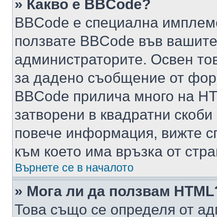
» Какво е BBCode?
BBCode е специална имплем
ползвате BBCode във вашите
администраторите. Освен то
за дадено съобщение от фор
BBCode прилича много на HTM
затворени в квадратни скоби (е
повече информация, вижте с
към което има връзка от стра
Върнете се в началото
» Мога ли да ползвам HTML
Това също се определя от ад