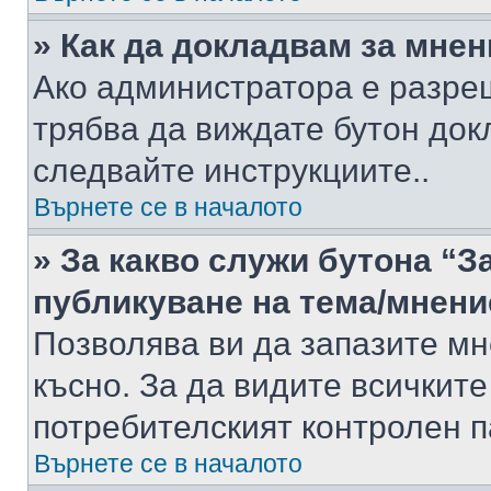
» Как да докладвам за мне
Ако администратора е разре
трябва да виждате бутон док
следвайте инструкциите..
Върнете се в началото
» За какво служи бутона “З
публикуване на тема/мнени
Позволява ви да запазите мне
късно. За да видите всичките
потребителският контролен п
Върнете се в началото