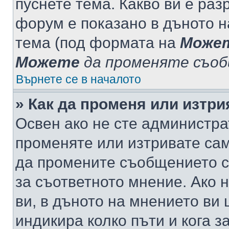
пуснете тема. Какво ви е ра
форум е показано в дъното 
тема (под формата на
Може
Можете
да променяте съо
Върнете се в началото
» Как да променя или изтр
Освен ако не сте администра
променяте или изтривате са
да промените съобщението с
за съответното мнение. Ако 
ви, в дъното на мнението ви 
индикира колко пъти и кога 