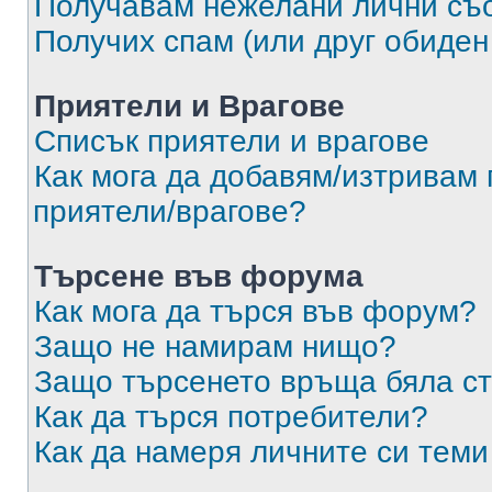
Получавам нежелани лични съ
Получих спам (или друг обиден
Приятели и Врагове
Списък приятели и врагове
Как мога да добавям/изтривам 
приятели/врагове?
Търсене във форума
Как мога да търся във форум?
Защо не намирам нищо?
Защо търсенето връща бяла ст
Как да търся потребители?
Как да намеря личните си теми