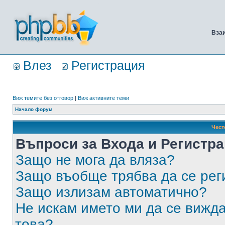
Вза
Влез
Регистрация
Виж темите без отговор
|
Виж активните теми
Начало форум
Чест
Въпроси за Входа и Регистр
Защо не мога да вляза?
Защо въобще трябва да се ре
Защо излизам автоматично?
Не искам името ми да се вижда
това?