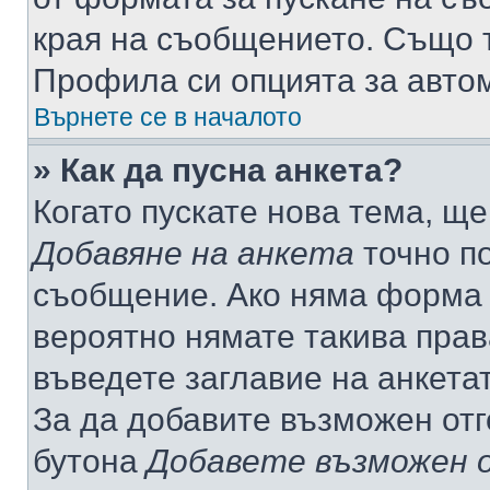
края на съобщението. Също т
Профила си опцията за авто
Върнете се в началото
» Как да пусна анкета?
Когато пускате нова тема, щ
Добавяне на анкета
точно по
съобщение. Ако няма форма з
вероятно нямате такива прав
въведете заглавие на анкета
За да добавите възможен отг
бутона
Добавете възможен 