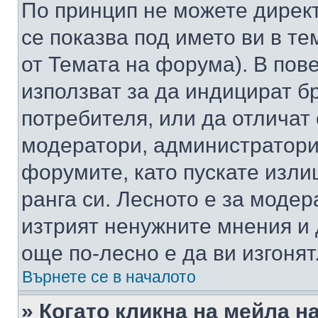
По принцип не можете директ
се показва под името ви в те
от Темата на форума). В пов
използват за да индицират б
потребителя, или да отличат
модератори, администратори 
форумите, като пускате изли
ранга си. Лесното е за моде
изтрият ненужните мнения и 
още по-лесно е да ви изгонят
Върнете се в началото
» Когато кликна на мейла н