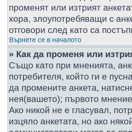
променят или изтрият анкета
хора, злоупотребяващи с ан
отговори след като са постъп
Върнете се в началото
» Как да променя или изтри
Също като при мненията, анк
потребителя, който ги е пусн
да промените анкета, натисн
нея(вашето); първото мнение
Ако никой не е гласувал, по
изцяло анкетата, но ако няко