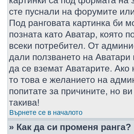
картинки са под формата на 
сте пуснали на форумите или
Под ранговата картинка би мо
позната като Аватар, която п
всеки потребител. От админ
дали ползването на Аватари щ
да се вземат Аватарите. Ако
то това е желанието на адми
попитате за причините, но в
такива!
Върнете се в началото
» Как да си променя ранга?