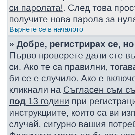
си паролата!
. След това про
получите нова парола за нул
Върнете се в началото
» Добре, регистрирах се, но
Първо проверете дали сте в
си. Ако те са правилни, тога
би се е случило. Ако е вклю
кликнали на
Съгласен съм съ
под
13 години
при регистраци
инструкциите, които са ви из
случай, сигурно вашия потре