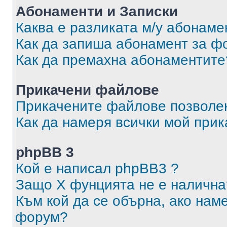
Абонаменти и Записки
Каква е разликата м/у абонаме
Как да запиша абонамент за ф
Как да премахна абонаментите
Прикачени файлове
Прикачените файлове позволен
Как да намеря всички мой при
phpBB 3
Кой е написал phpBB3 ?
Защо X фунцията не е налична
Към кой да се обърна, ако нам
форум?