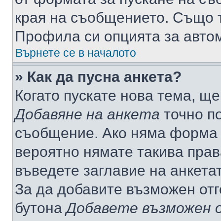
края на съобщението. Също т
Профила си опцията за авто
Върнете се в началото
» Как да пусна анкета?
Когато пускате нова тема, щ
Добавяне на анкета
точно по
съобщение. Ако няма форма з
вероятно нямате такива прав
въведете заглавие на анкета
За да добавите възможен отг
бутона
Добавете възможен 