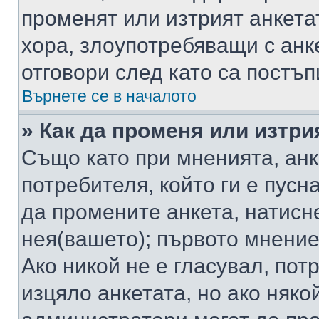
променят или изтрият анкета
хора, злоупотребяващи с ан
отговори след като са постъп
Върнете се в началото
» Как да променя или изтри
Също като при мненията, анк
потребителя, който ги е пусн
да промените анкета, натисн
нея(вашето); първото мнение
Ако никой не е гласувал, по
изцяло анкетата, но ако няко