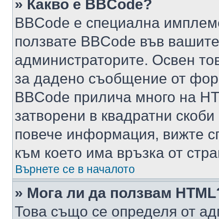
» Какво е BBCode?
BBCode е специална имплем
ползвате BBCode във вашите
администраторите. Освен то
за дадено съобщение от фор
BBCode прилича много на HTM
затворени в квадратни скоби (е
повече информация, вижте с
към което има връзка от стра
Върнете се в началото
» Мога ли да ползвам HTML
Това също се определя от ад