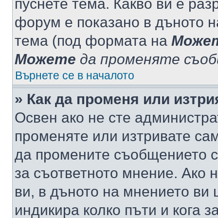
пуснете тема. Какво ви е ра
форум е показано в дъното 
тема (под формата на
Може
Можете
да променяте съо
Върнете се в началото
» Как да променя или изтр
Освен ако не сте администра
променяте или изтривате са
да промените съобщението с
за съответното мнение. Ако 
ви, в дъното на мнението ви 
индикира колко пъти и кога 