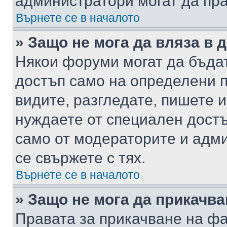
администратори могат да пр
Върнете се в началото
» Защо не мога да вляза в
Някои форуми могат да бъда
достъп само на определени п
видите, разгледате, пишете и
нуждаете от специален достъ
само от модераторите и адм
се свържете с тях.
Върнете се в началото
» Защо не мога да прикачв
Правата за прикачване на фа