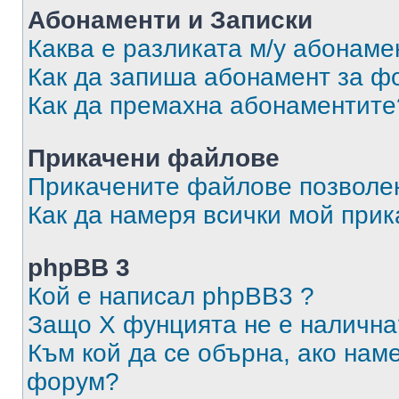
Абонаменти и Записки
Каква е разликата м/у абонаме
Как да запиша абонамент за ф
Как да премахна абонаментите
Прикачени файлове
Прикачените файлове позволен
Как да намеря всички мой при
phpBB 3
Кой е написал phpBB3 ?
Защо X фунцията не е налична
Към кой да се обърна, ако нам
форум?