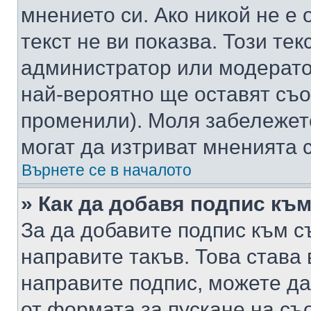
мнението си. Ако никой не е 
текст не ви показва. Този тек
администратор или модерато
най-вероятно ще оставят съ
променили). Моля забележет
могат да изтриват мненията с
Върнете се в началото
» Как да добавя подпис къ
За да добавите подпис към с
направите такъв. Това става
направите подпис, можете д
от формата за пускане на съ