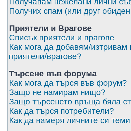
Получавам нежелани лични съ
Получих спам (или друг обиден
Приятели и Врагове
Списък приятели и врагове
Как мога да добавям/изтривам 
приятели/врагове?
Търсене във форума
Как мога да търся във форум?
Защо не намирам нищо?
Защо търсенето връща бяла ст
Как да търся потребители?
Как да намеря личните си теми