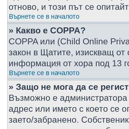
отново, и този път се опитай
Върнете се в началото
» Какво е COPPA?
COPPA или (Child Online Privac
закон в Щатите, изискващ от 
информация от хора под 13 г
Върнете се в началото
» Защо не мога да се регис
Възможно е администратора 
адрес или името с което се о
заето/забранено. Собствени