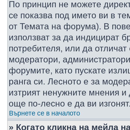
По принцип не можете директ
се показва под името ви в те
от Темата на форума). В пов
използват за да индицират б
потребителя, или да отличат
модератори, администратори 
форумите, като пускате изли
ранга си. Лесното е за моде
изтрият ненужните мнения и 
още по-лесно е да ви изгонят
Върнете се в началото
» Когато кликна на мейла н