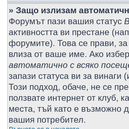
» Защо излизам автоматич
Форумът пази вашия статус
В
активността ви престане (нап
форумите). Това се прави, за
влиза от ваше име. Ако избе
автоматично с всяко посещ
запази статуса ви за винаги 
Този подход, обаче, не се пр
ползвате интернет от клуб, 
места, тъй като е възможно 
вашия потребител.