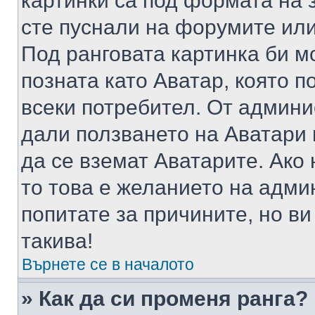
картинки са под формата на 
сте пуснали на форумите или
Под ранговата картинка би мо
позната като Аватар, която п
всеки потребител. От админ
дали ползването на Аватари щ
да се вземат Аватарите. Ако
то това е желанието на адми
попитате за причините, но в
такива!
Върнете се в началото
» Как да си променя ранга?