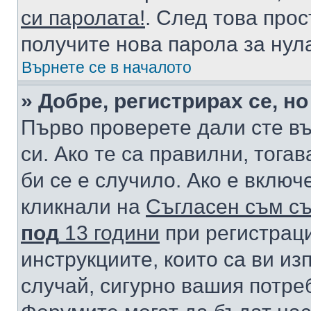
си паролата!
. След това про
получите нова парола за нул
Върнете се в началото
» Добре, регистрирах се, но
Първо проверете дали сте в
си. Ако те са правилни, тога
би се е случило. Ако е вклю
кликнали на
Съгласен съм съ
под
13 години
при регистраци
инструкциите, които са ви из
случай, сигурно вашия потре