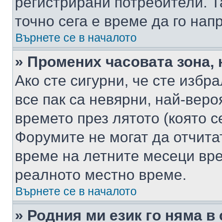
регистрирани потребители. Та
точно сега е време да го нап
Върнете се в началото
» Промених часовата зона, 
Ако сте сигурни, че сте избр
все пак са невярни, най-вер
времето през лятото (която с
Форумите не могат да отчитат
време на летните месеци вре
реалното местно време.
Върнете се в началото
» Родния ми език го няма в