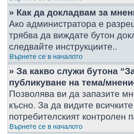
» Как да докладвам за мне
Ако администратора е разре
трябва да виждате бутон док
следвайте инструкциите..
Върнете се в началото
» За какво служи бутона “З
публикуване на тема/мнени
Позволява ви да запазите мне
късно. За да видите всичките
потребителският контролен п
Върнете се в началото