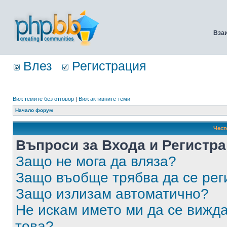
Вза
Влез
Регистрация
Виж темите без отговор
|
Виж активните теми
Начало форум
Чест
Въпроси за Входа и Регистр
Защо не мога да вляза?
Защо въобще трябва да се ре
Защо излизам автоматично?
Не искам името ми да се вижда
това?