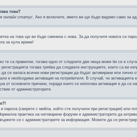
тава това?
ия онлайн статус
. Ако я включите, името ви ще бъде видимо само за ад
метка на това ще ви бъде сменена с нова. За да получите новата си пар
ла за нула време!
ко те са правилни, тогава едно от следните две неща може би се е слу
 регистрацията тогава трябва да следвате инструкциите, които са ви из
е да се налага всички нови регистрации да бъдат активирани или лично о
али е необходима активация на потребителя. В случай, че активацията 
дна от основните причини, поради които се използва активация е да се 
йствие от администраторите.
а?!
и парола (сверете с мейла, който сте получили при регистрация) или пот
ормална практика на натоварени форуми е администраторите да изтрива
вържете се с администраторите за информация. Можете да се регистрират