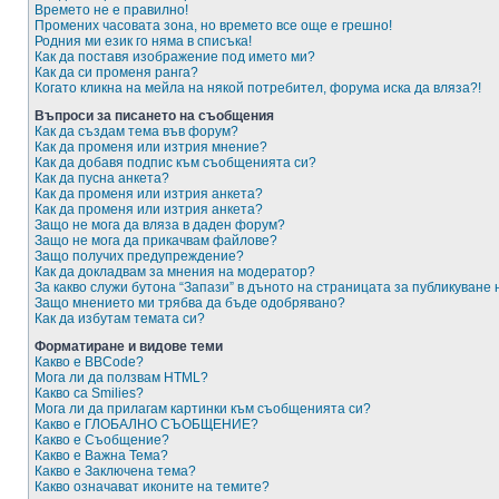
Времето не е правилно!
Промених часовата зона, но времето все още е грешно!
Родния ми език го няма в списъка!
Как да поставя изображение под името ми?
Как да си променя ранга?
Когато кликна на мейла на някой потребител, форума иска да вляза?!
Въпроси за писането на съобщения
Как да създам тема във форум?
Как да променя или изтрия мнение?
Как да добавя подпис към съобщенията си?
Как да пусна анкета?
Как да променя или изтрия анкета?
Как да променя или изтрия анкета?
Защо не мога да вляза в даден форум?
Защо не мога да прикачвам файлове?
Защо получих предупреждение?
Как да докладвам за мнения на модератор?
За какво служи бутона “Запази” в дъното на страницата за публикуване
Защо мнението ми трябва да бъде одобрявано?
Как да избутам темата си?
Форматиране и видове теми
Какво е BBCode?
Мога ли да ползвам HTML?
Какво са Smilies?
Мога ли да прилагам картинки към съобщенията си?
Какво е ГЛОБАЛНО СЪОБЩЕНИЕ?
Какво е Съобщение?
Какво е Важна Тема?
Какво е Заключена тема?
Какво означават иконите на темите?