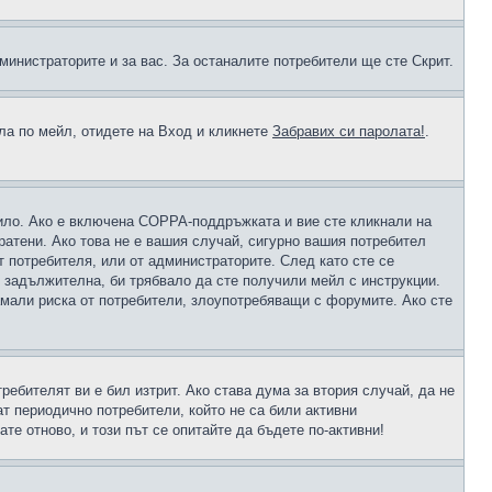
министраторите и за вас. За останалите потребители ще сте Скрит.
ола по мейл, отидете на Вход и кликнете
Забравих си паролата!
.
чило. Ако е включена COPPA-поддръжката и вие сте кликнали на
пратени. Ако това не е вашия случай, сигурно вашия потребител
т потребителя, или от администраторите. След като сте се
е задължителна, би трябвало да сте получили мейл с инструкции.
намали риска от потребители, злоупотребяващи с форумите. Ако сте
ребителят ви е бил изтрит. Ако става дума за втория случай, да не
т периодично потребители, който не са били активни
е отново, и този път се опитайте да бъдете по-активни!