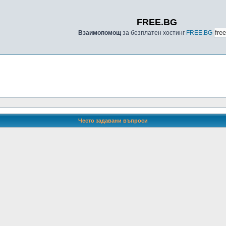
FREE.BG
Взаимопомощ
за безплатен хостинг
FREE.BG
Често задавани въпроси