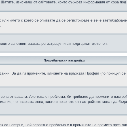
н в Щатите, изискващ от сайтовете, които събират информация от хора по
или името с което се опитвате да се регистрирате е вече заето/забран
.
 които запомнят вашата регистрация и ви поддържат включен.
Потребителски настройки
данни. За да ги промените, кликнете на връзката
Профил
(по принцип се 
а зона от вашата. Ако това е проблема, би трябвало да промените настро
ание, че часовата зона, както и повечето от настройките могат да бъдат
ак са невярни, най-вероятно проблема е в промяната на времето през лят