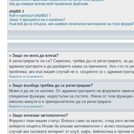
Как да намеря всички мой прикачени файлове
phpBB 3
Кой е написал phpBB3 ?
Защо X фунцията не е налична?
Към кой да се обърна, ако намеря нелегални материали на този форум
» Защо не мога да вляза?
А регистрирахте ли се? Сериозно, трябва да се регистрирате, за да
администраторите и да разберете какви са причините. Ако сте се р
проблема; ако във вашия случай не е, свържете се с администрато
Върнете се в началото
» Защо въобще трябва да се регистрирам?
Може и да не се наложи. От администраторите на форумите зависи 
специални функции, недостъпни за гостите. Някои от тези функции
няколко минути и е препоръчително да се регистрирате.
Върнете се в началото
» Защо излизам автоматично?
Форумът пази вашия статус
Влязъл
само за кратко, след като актив
изберете опцията
Искам да влизам автоматично с всяко посещени
случай ако ползвате интернет от клуб, кафе, библиотека и прочие 