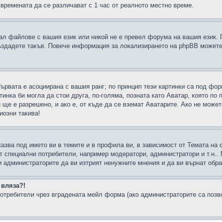
 времената да се различават с 1 час от реалното местно време.
рал файлове с вашия език или никой не е превел форума на вашия език.
създадете такъв. Повече информация за локализирането на phpBB можете
Първата е асоциирана с вашия ранг; по принцип тези картинки са под фо
инка би могла да стои друга, по-голяма, позната като Аватар, която по 
е е разрешено, и ако е, от къде да се вземат Аватарите. Ако не может
иозни такива!
казва под името ви в темите и в профила ви, в зависимост от Темата на
ат специални потребители, например модератори, администратори и т.н..
и администраторите да ви изтрият ненужните мнения и да ви върнат обрат
 вляза?!
отребители чрез вградената мейл форма (ако администраторите са позвол