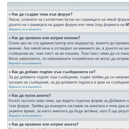
» Как да създам тема във форум?
Лесно, кликнете на съответния бутон на страницата на някой форум
дъното на страницата на даден форум или тема (под формата на
М
Върнете се в началото
» Как да променя или изтрия мнение?
Освен ако не сте администратор или модератор, можете да промен
мнение. Ако някой вече е отговорил на мнението ви, в дъното на мн
съобщение ви, този текст не ви показва. Този текст няма да се по
Моля забележете, че обикновените потребители не могат да изтрива
Върнете се в началото
» Как да добавя подпис към съобщенията си?
За да добавите подпис към съобщение, първо трябва да си направ
пускане на съобщение, за да добавите подписа в края на съобщени
Върнете се в началото
» Как да пусна анкета?
Когато пускате нова тема, ще видите отделна форма за
Добавяне н
този форум. Трябва да въведете заглавие на анкетата и поне два в
укажете време, за което анкетата да бъде активна, като 0 ще резу
Върнете се в началото
» Как да променя или изтрия анкета?