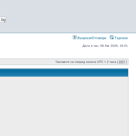
Въпроси/Отговори
Търсене
Дата и час: 08 Авг 2026, 16:01
Часовете са според зоната UTC + 2 часа [
DST
]