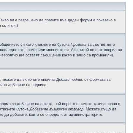
Какво ви е разрешено да правите във даден форум е показано в
 си
и т.н.)
общението си като кликнете на бутона
Промяна
за съответното
а последно сте променили мнението си. Ако никой не е отговорил на
й-вероятно ще оставят съобщение какво и защо са променили).
с, можете да включите опцията
Добави подпис
от формата за
ично добавяне на подписа.
орма за добавяне на анкета, най-вероятно нямате такива права в
натиснете бутона
Добавете възможен отговор
. Можете също да
те да добавите, който се определя от администраторите.