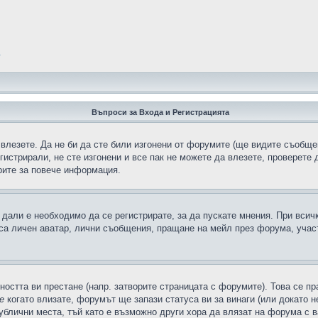
?
Въпроси за Входа и Регистрацията
 влезете. Да не би да сте били изгонени от форумите (ще видите съобщен
егистрирали, не сте изгонени и все пак не можете да влезете, проверете
рите за повече информация.
дали е необходимо да се регистрирате, за да пускате мнения. При всич
 са личен аватар, лични съобщения, пращане на мейл през форума, участ
ността ви престане (напр. затворите страницата с форумите). Това се пр
е
когато влизате, форумът ще запази статуса ви за винаги (или докато н
публични места, тъй като е възможно други хора да влязат на форума с 