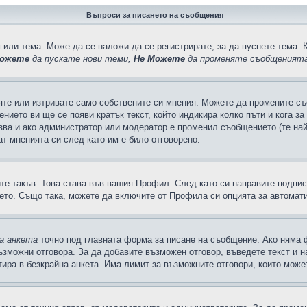
Въпроси за писането на съобщения
 или тема. Може да се наложи да се регистрирате, за да пуснете тема. 
ожете
да пускате нови теми,
Не Можете
да променяте съобщенията
яте или изтривате само собствените си мнения. Можете да промените съ
ението ви ще се появи кратък текст, който индикира колко пъти и кога з
казва и ако администратор или модератор е променил съобщението (те на
т мненията си след като им е било отговорено.
ите такъв. Това става във вашия Профил. След като си направите подпи
ето. Също така, можете да включите от Профила си опцията за автомат
а анкета
точно под главната форма за писане на съобщение. Ако няма ф
ъзможни отговора. За да добавите възможен отговор, въведете текст и 
лтира в безкрайна анкета. Има лимит за възможните отговори, които може