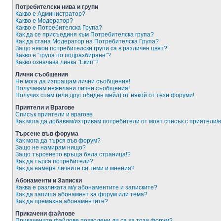
Потребителски нива и групи
Какво е Администратор?
Какво е Модератор?
Какво е Потребителска Група?
Как да се присъединя към Потребителска група?
Как да стана Модератор на Потребителска Група?
Защо някои потребителски групи са в различен цвят?
Какво е “група по подразбиране”?
Какво означава линка “Екип”?
Лични съобщения
Не мога да изпращам лични съобщения!
Получавам нежелани лични съобщения!
Получих спам (или друг обиден мейл) от някой от тези форуми!
Приятели и Врагове
Списък приятели и врагове
Как мога да добавям/изтривам потребители от моят списък с приятели/
Търсене във форума
Как мога да търся във форум?
Защо не намирам нищо?
Защо търсенето връща бяла страница!?
Как да търся потребители?
Как да намеря личните си теми и мнения?
Абонаменти и Записки
Каква е разликата м/у абонаментите и записките?
Как да запиша абонамент за форум или тема?
Как да премахна абонаментите?
Прикачени файлове
Прикачените файлове позволени ли са за този форум?