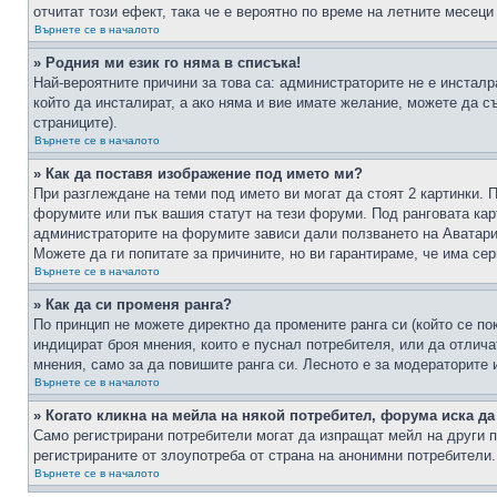
отчитат този ефект, така че е вероятно по време на летните месеци
Върнете се в началото
» Родния ми език го няма в списъка!
Най-вероятните причини за това са: администраторите не е инстал
който да инсталират, а ако няма и вие имате желание, можете да 
страниците).
Върнете се в началото
» Как да поставя изображение под името ми?
При разглеждане на теми под името ви могат да стоят 2 картинки. 
форумите или пък вашия статут на тези форуми. Под ранговата карт
администраторите на форумите зависи дали ползването на Аватари щ
Можете да ги попитате за причините, но ви гарантираме, че има сер
Върнете се в началото
» Как да си променя ранга?
По принцип не можете директно да промените ранга си (който се по
индицират броя мнения, които е пуснал потребителя, или да отлич
мнения, само за да повишите ранга си. Лесното е за модераторите 
Върнете се в началото
» Когато кликна на мейла на някой потребител, форума иска да
Само регистрирани потребители могат да изпращат мейл на други п
регистрираните от злоупотреба от страна на анонимни потребители.
Върнете се в началото