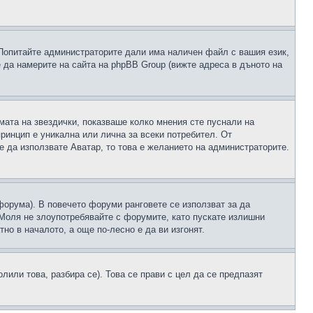
 Попитайте администраторите дали има наличен файл с вашия език,
 да намерите на сайта на phpBB Group (вижте адреса в дъното на
рмата на звездички, показваше колко мнения сте пуснали на
принцип е уникална или лична за всеки потребител. От
е да използвате Аватар, то това е желанието на администраторите.
 форума). В повечето форуми ранговете се използват за да
 Моля не злоупотребявайте с форумите, като пускате излишни
но в началото, а още по-лесно е да ви изгонят.
или това, разбира се). Това се прави с цел да се предпазят