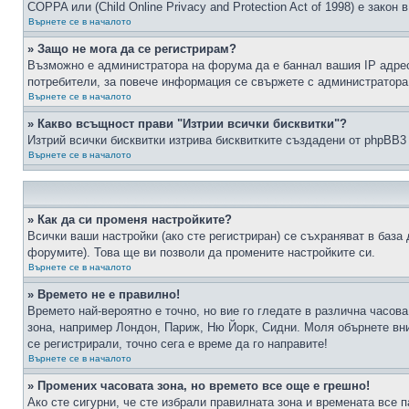
COPPA или (Child Online Privacy and Protection Act of 1998) е зако
Върнете се в началото
» Защо не мога да се регистрирам?
Възможно е администратора на форума да е баннал вашия IP адрес 
потребители, за повече информация се свържете с администратора
Върнете се в началото
» Какво всъщност прави "Изтрии всички бисквитки"?
Изтрий всички бисквитки изтрива бисквитките създадени от phpBB3
Върнете се в началото
» Как да си променя настройките?
Всички ваши настройки (ако сте регистриран) се съхраняват в база 
форумите). Това ще ви позволи да промените настройките си.
Върнете се в началото
» Времето не е правилно!
Времето най-вероятно е точно, но вие го гледате в различна часов
зона, например Лондон, Париж, Ню Йорк, Сидни. Моля обърнете вним
се регистрирали, точно сега е време да го направите!
Върнете се в началото
» Промених часовата зона, но времето все още е грешно!
Ако сте сигурни, че сте избрали правилната зона и времената все п