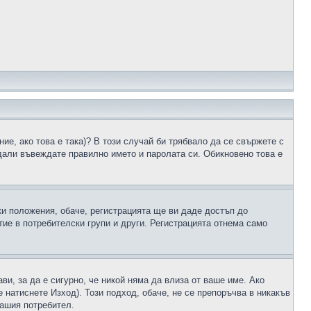
ие, ако това е така)? В този случай би трябвало да се свържете с
 дали въвеждате правилно името и паролата си. Обикновено това е
ки положения, обаче, регистрацията ще ви даде достъп до
ие в потребителски групи и други. Регистрацията отнема само
ави, за да е сигурно, че никой няма да влиза от ваше име. Ако
е натиснете Изход). Този подход, обаче, не се препоръчва в никакъв
вашия потребител.