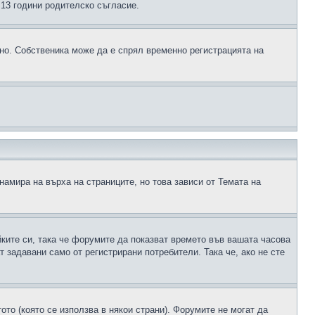
д 13 години родителско съгласие.
ено. Собственика може да е спрял временно регистрацията на
намира на върха на страниците, но това зависи от Темата на
йките си, така че форумите да показват времето във вашата часова
 задавани само от регистрирани потребители. Така че, ако не сте
ото (която се използва в някои страни). Форумите не могат да