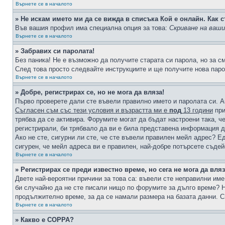
Върнете се в началото
» Не искам името ми да се вижда в списъка Кой е онлайн. Как с
Във вашия профил има специална опция за това:
Скриване на ваш
Върнете се в началото
» Забравих си паролата!
Без паника! Не е възможно да получите старата си парола, но за с
След това просто следвайте инструкциите и ще получите нова паро
Върнете се в началото
» Добре, регистрирах се, но не мога да вляза!
Първо проверете дали сте въвели правилно името и паролата си. А
Съгласен съм със тези условия и възрастта ми е
под
13 години
при
трябва да се активира. Форумите могат да бъдат настроени така, ч
регистрирали, би трябвало да ви е била представена информация д
Ако не сте, сигурни ли сте, че сте въвели правилен мейл адрес? Е
сигурен, че мейл адреса ви е правилен, най-добре потърсете съде
Върнете се в началото
» Регистрирах се преди известно време, но сега не мога да вляз
Двете най-вероятни причини за това са: въвели сте неправилни име 
би случайно да не сте писали нищо по форумите за дълго време? Н
продължително време, за да се намали размера на базата данни. С
Върнете се в началото
» Какво е COPPA?