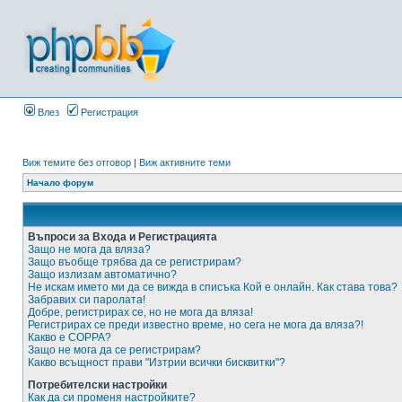
Влез
Регистрация
Виж темите без отговор
|
Виж активните теми
Начало форум
Въпроси за Входа и Регистрацията
Защо не мога да вляза?
Защо въобще трябва да се регистрирам?
Защо излизам автоматично?
Не искам името ми да се вижда в списъка Кой е онлайн. Как става това?
Забравих си паролата!
Добре, регистрирах се, но не мога да вляза!
Регистрирах се преди известно време, но сега не мога да вляза?!
Какво е COPPA?
Защо не мога да се регистрирам?
Какво всъщност прави "Изтрии всички бисквитки"?
Потребителски настройки
Как да си променя настройките?