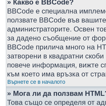
» Какво е BBCode?
BBCode е специална имплем
ползвате BBCode във вашите
администраторите. Освен то
за дадено съобщение от фор
BBCode прилича много на HTM
затворени в квадратни скоби (е
повече информация, вижте с
към което има връзка от стра
Върнете се в началото
» Мога ли да ползвам HTML
Това също се определя от ад