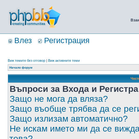
Вза
Влез
Регистрация
Виж темите без отговор
|
Виж активните теми
Начало форум
Чест
Въпроси за Входа и Регистр
Защо не мога да вляза?
Защо въобще трябва да се ре
Защо излизам автоматично?
Не искам името ми да се вижда
това?