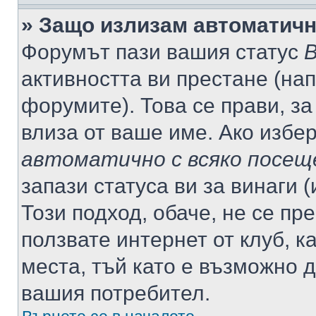
» Защо излизам автоматич
Форумът пази вашия статус
В
активността ви престане (нап
форумите). Това се прави, за
влиза от ваше име. Ако избе
автоматично с всяко посещ
запази статуса ви за винаги 
Този подход, обаче, не се пр
ползвате интернет от клуб, 
места, тъй като е възможно 
вашия потребител.