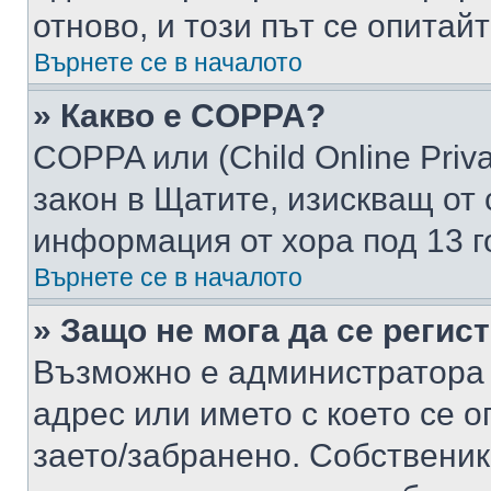
отново, и този път се опитай
Върнете се в началото
» Какво е COPPA?
COPPA или (Child Online Privac
закон в Щатите, изискващ от 
информация от хора под 13 г
Върнете се в началото
» Защо не мога да се регис
Възможно е администратора 
адрес или името с което се о
заето/забранено. Собствени