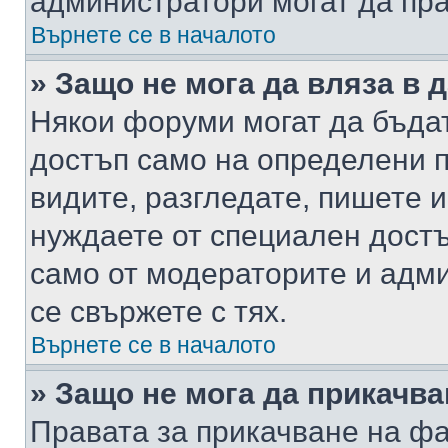
администратори могат да пр
Върнете се в началото
» Защо не мога да вляза в
Някои форуми могат да бъда
достъп само на определени п
видите, разгледате, пишете и
нуждаете от специален достъ
само от модераторите и адм
се свържете с тях.
Върнете се в началото
» Защо не мога да прикачв
Правата за прикачване на фа