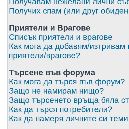
Получавам нежелани лични съ
Получих спам (или друг обиден
Приятели и Врагове
Списък приятели и врагове
Как мога да добавям/изтривам 
приятели/врагове?
Търсене във форума
Как мога да търся във форум?
Защо не намирам нищо?
Защо търсенето връща бяла ст
Как да търся потребители?
Как да намеря личните си теми