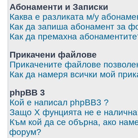
Абонаменти и Записки
Каква е разликата м/у абонаме
Как да запиша абонамент за ф
Как да премахна абонаментите
Прикачени файлове
Прикачените файлове позволен
Как да намеря всички мой при
phpBB 3
Кой е написал phpBB3 ?
Защо X фунцията не е налична
Към кой да се обърна, ако нам
форум?