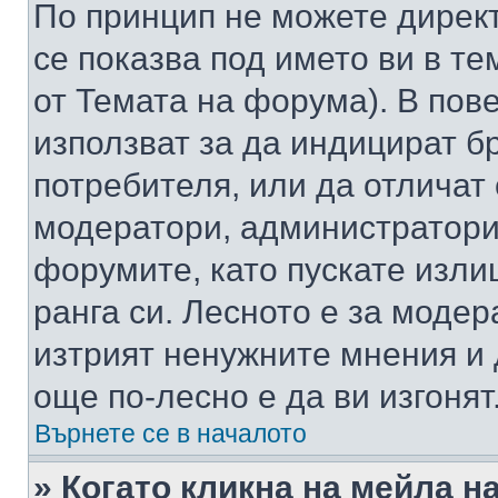
По принцип не можете директ
се показва под името ви в те
от Темата на форума). В пов
използват за да индицират б
потребителя, или да отличат
модератори, администратори 
форумите, като пускате изли
ранга си. Лесното е за моде
изтрият ненужните мнения и 
още по-лесно е да ви изгонят
Върнете се в началото
» Когато кликна на мейла н