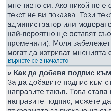
мнението си. Ако никой не е 
текст не ви показва. Този тек
администратор или модерато
най-вероятно ще оставят съ
променили). Моля забележет
могат да изтриват мненията с
Върнете се в началото
» Как да добавя подпис къ
За да добавите подпис към с
направите такъв. Това става
направите подпис, можете д
от формата за пускане на съ