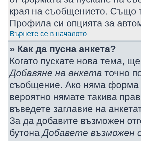
края на съобщението. Също т
Профила си опцията за авто
Върнете се в началото
» Как да пусна анкета?
Когато пускате нова тема, щ
Добавяне на анкета
точно по
съобщение. Ако няма форма з
вероятно нямате такива прав
въведете заглавие на анкета
За да добавите възможен отг
бутона
Добавете възможен 