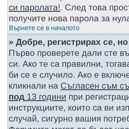
си паролата!
. След това про
получите нова парола за нул
Върнете се в началото
» Добре, регистрирах се, но
Първо проверете дали сте в
си. Ако те са правилни, тога
би се е случило. Ако е вклю
кликнали на
Съгласен съм съ
под
13 години
при регистраци
инструкциите, които са ви из
случай, сигурно вашия потре