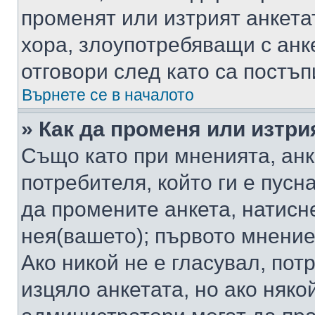
променят или изтрият анкета
хора, злоупотребяващи с ан
отговори след като са постъп
Върнете се в началото
» Как да променя или изтри
Също като при мненията, анк
потребителя, който ги е пусн
да промените анкета, натисн
нея(вашето); първото мнение
Ако никой не е гласувал, по
изцяло анкетата, но ако няко