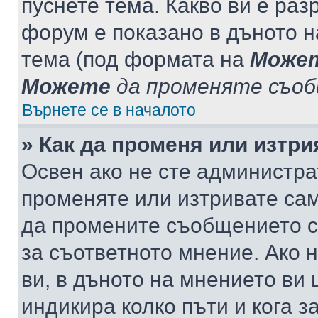
пуснете тема. Какво ви е ра
форум е показано в дъното 
тема (под формата на
Може
Можете
да променяте съо
Върнете се в началото
» Как да променя или изтр
Освен ако не сте администра
променяте или изтривате са
да промените съобщението с
за съответното мнение. Ако 
ви, в дъното на мнението ви 
индикира колко пъти и кога 