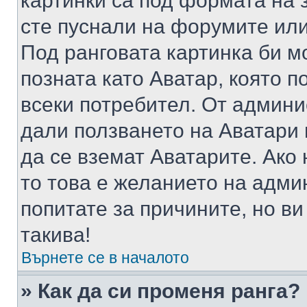
картинки са под формата на 
сте пуснали на форумите или
Под ранговата картинка би мо
позната като Аватар, която п
всеки потребител. От админ
дали ползването на Аватари щ
да се вземат Аватарите. Ако
то това е желанието на адми
попитате за причините, но в
такива!
Върнете се в началото
» Как да си променя ранга?