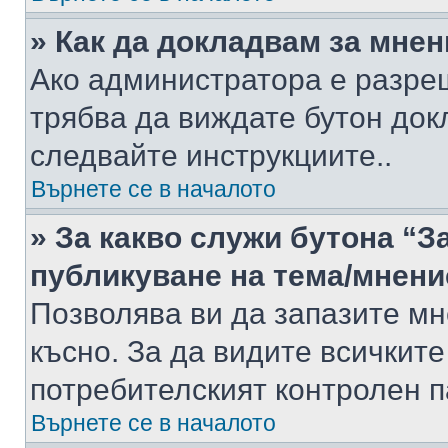
» Как да докладвам за мне
Ако администратора е разре
трябва да виждате бутон док
следвайте инструкциите..
Върнете се в началото
» За какво служи бутона “З
публикуване на тема/мнени
Позволява ви да запазите мне
късно. За да видите всичките
потребителският контролен п
Върнете се в началото