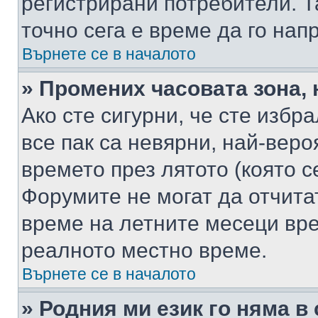
регистрирани потребители. Та
точно сега е време да го нап
Върнете се в началото
» Промених часовата зона, 
Ако сте сигурни, че сте избр
все пак са невярни, най-вер
времето през лятото (която с
Форумите не могат да отчитат
време на летните месеци вре
реалното местно време.
Върнете се в началото
» Родния ми език го няма в