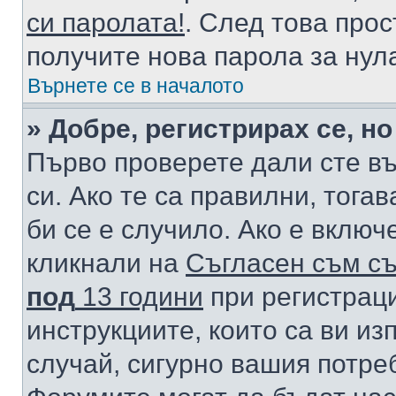
си паролата!
. След това про
получите нова парола за нул
Върнете се в началото
» Добре, регистрирах се, но
Първо проверете дали сте в
си. Ако те са правилни, тога
би се е случило. Ако е вклю
кликнали на
Съгласен съм съ
под
13 години
при регистраци
инструкциите, които са ви из
случай, сигурно вашия потре