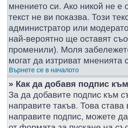
мнението си. Ако никой не е 
текст не ви показва. Този тек
администратор или модерато
най-вероятно ще оставят съ
променили). Моля забележет
могат да изтриват мненията с
Върнете се в началото
» Как да добавя подпис къ
За да добавите подпис към с
направите такъв. Това става
направите подпис, можете д
от формата за пускане на съ