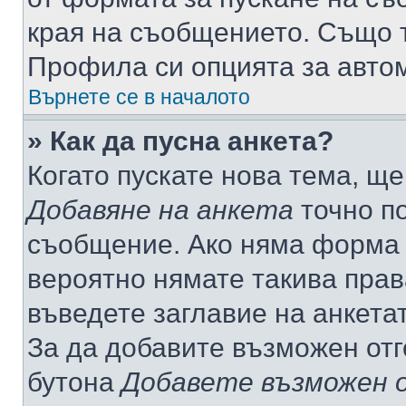
края на съобщението. Също т
Профила си опцията за авто
Върнете се в началото
» Как да пусна анкета?
Когато пускате нова тема, щ
Добавяне на анкета
точно по
съобщение. Ако няма форма з
вероятно нямате такива прав
въведете заглавие на анкета
За да добавите възможен отг
бутона
Добавете възможен 