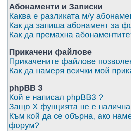
Абонаменти и Записки
Каква е разликата м/у абонаме
Как да запиша абонамент за ф
Как да премахна абонаментите
Прикачени файлове
Прикачените файлове позволен
Как да намеря всички мой при
phpBB 3
Кой е написал phpBB3 ?
Защо X фунцията не е налична
Към кой да се обърна, ако нам
форум?