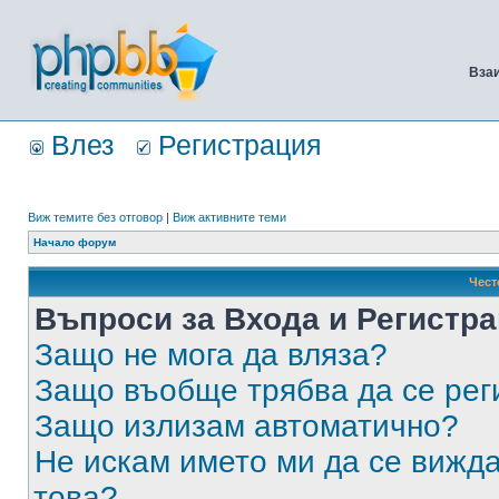
Вза
Влез
Регистрация
Виж темите без отговор
|
Виж активните теми
Начало форум
Чест
Въпроси за Входа и Регистр
Защо не мога да вляза?
Защо въобще трябва да се ре
Защо излизам автоматично?
Не искам името ми да се вижда
това?