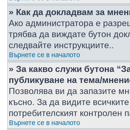
» Как да докладвам за мне
Ако администратора е разре
трябва да виждате бутон док
следвайте инструкциите..
Върнете се в началото
» За какво служи бутона “З
публикуване на тема/мнени
Позволява ви да запазите мне
късно. За да видите всичките
потребителският контролен п
Върнете се в началото