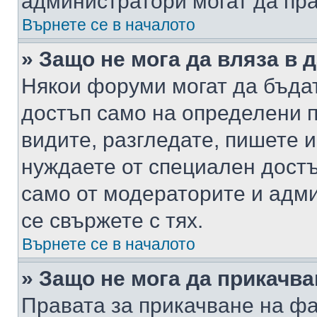
администратори могат да пр
Върнете се в началото
» Защо не мога да вляза в
Някои форуми могат да бъда
достъп само на определени п
видите, разгледате, пишете и
нуждаете от специален достъ
само от модераторите и адм
се свържете с тях.
Върнете се в началото
» Защо не мога да прикачв
Правата за прикачване на фа