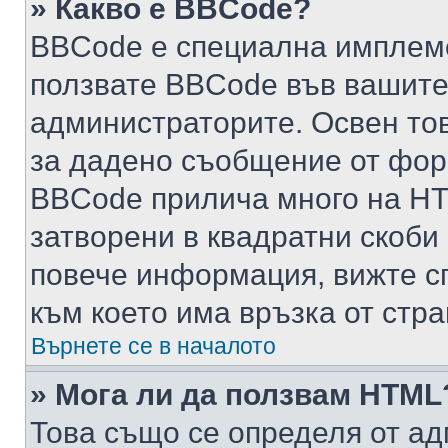
» Какво е BBCode?
BBCode е специална имплем
ползвате BBCode във вашите
администраторите. Освен то
за дадено съобщение от фор
BBCode прилича много на HTM
затворени в квадратни скоби (е
повече информация, вижте с
към което има връзка от стра
Върнете се в началото
» Мога ли да ползвам HTML
Това също се определя от ад