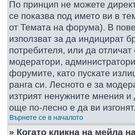
По принцип не можете директ
се показва под името ви в те
от Темата на форума). В пов
използват за да индицират б
потребителя, или да отличат
модератори, администратори 
форумите, като пускате изли
ранга си. Лесното е за моде
изтрият ненужните мнения и 
още по-лесно е да ви изгонят
Върнете се в началото
» Когато кликна на мейла н