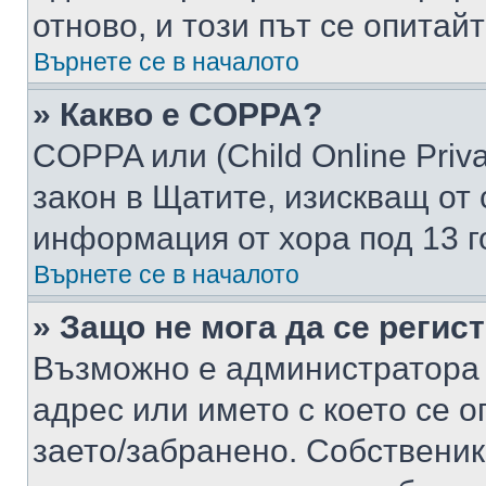
отново, и този път се опитай
Върнете се в началото
» Какво е COPPA?
COPPA или (Child Online Privac
закон в Щатите, изискващ от 
информация от хора под 13 г
Върнете се в началото
» Защо не мога да се регис
Възможно е администратора 
адрес или името с което се о
заето/забранено. Собствени