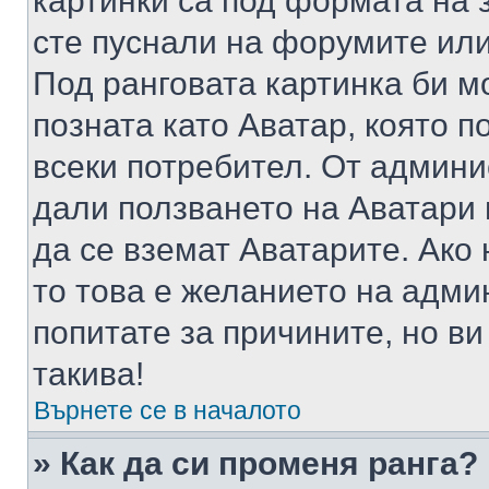
картинки са под формата на 
сте пуснали на форумите или
Под ранговата картинка би мо
позната като Аватар, която п
всеки потребител. От админ
дали ползването на Аватари щ
да се вземат Аватарите. Ако
то това е желанието на адми
попитате за причините, но в
такива!
Върнете се в началото
» Как да си променя ранга?