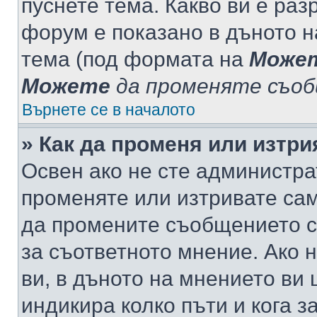
пуснете тема. Какво ви е ра
форум е показано в дъното 
тема (под формата на
Може
Можете
да променяте съо
Върнете се в началото
» Как да променя или изтр
Освен ако не сте администра
променяте или изтривате са
да промените съобщението с
за съответното мнение. Ако 
ви, в дъното на мнението ви 
индикира колко пъти и кога 