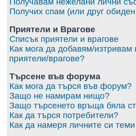
Получавам нежелани лични съ
Получих спам (или друг обиден
Приятели и Врагове
Списък приятели и врагове
Как мога да добавям/изтривам 
приятели/врагове?
Търсене във форума
Как мога да търся във форум?
Защо не намирам нищо?
Защо търсенето връща бяла ст
Как да търся потребители?
Как да намеря личните си теми