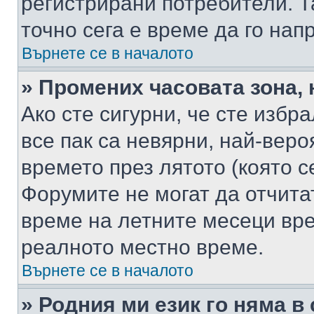
регистрирани потребители. Та
точно сега е време да го нап
Върнете се в началото
» Промених часовата зона, 
Ако сте сигурни, че сте избр
все пак са невярни, най-вер
времето през лятото (която с
Форумите не могат да отчитат
време на летните месеци вре
реалното местно време.
Върнете се в началото
» Родния ми език го няма в