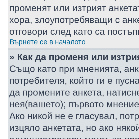
променят или изтрият анкета
хора, злоупотребяващи с ан
отговори след като са постъп
Върнете се в началото
» Как да променя или изтри
Също като при мненията, анк
потребителя, който ги е пусн
да промените анкета, натисн
нея(вашето); първото мнение
Ако никой не е гласувал, по
изцяло анкетата, но ако няко