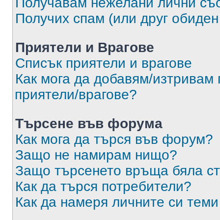
Получавам нежелани лични съ
Получих спам (или друг обиден
Приятели и Врагове
Списък приятели и врагове
Как мога да добавям/изтривам 
приятели/врагове?
Търсене във форума
Как мога да търся във форум?
Защо не намирам нищо?
Защо търсенето връща бяла ст
Как да търся потребители?
Как да намеря личните си теми