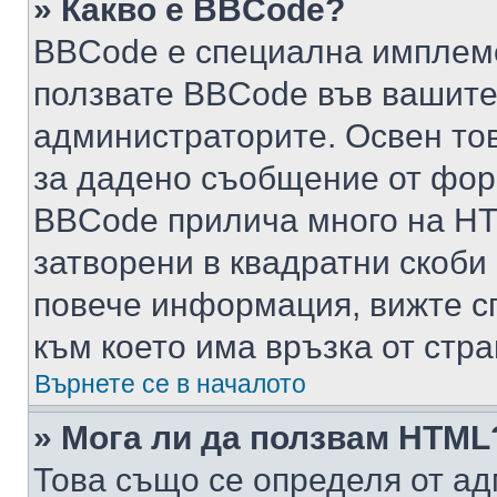
» Какво е BBCode?
BBCode е специална имплем
ползвате BBCode във вашите
администраторите. Освен то
за дадено съобщение от фор
BBCode прилича много на HTM
затворени в квадратни скоби (е
повече информация, вижте с
към което има връзка от стра
Върнете се в началото
» Мога ли да ползвам HTML
Това също се определя от ад