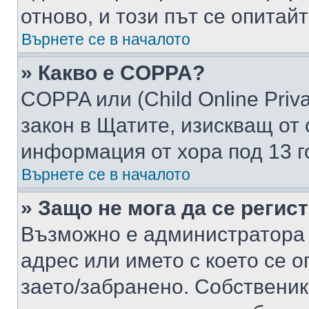
отново, и този път се опитай
Върнете се в началото
» Какво е COPPA?
COPPA или (Child Online Privac
закон в Щатите, изискващ от 
информация от хора под 13 г
Върнете се в началото
» Защо не мога да се регис
Възможно е администратора 
адрес или името с което се о
заето/забранено. Собствени