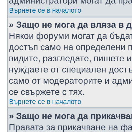
администратори могат да пр
Върнете се в началото
» Защо не мога да вляза в
Някои форуми могат да бъда
достъп само на определени п
видите, разгледате, пишете и
нуждаете от специален достъ
само от модераторите и адм
се свържете с тях.
Върнете се в началото
» Защо не мога да прикачв
Правата за прикачване на фа