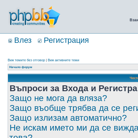
Вза
Влез
Регистрация
Виж темите без отговор
|
Виж активните теми
Начало форум
Чест
Въпроси за Входа и Регистр
Защо не мога да вляза?
Защо въобще трябва да се ре
Защо излизам автоматично?
Не искам името ми да се вижда
това?