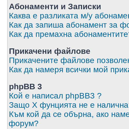
Абонаменти и Записки
Каква е разликата м/у абонаме
Как да запиша абонамент за ф
Как да премахна абонаментите
Прикачени файлове
Прикачените файлове позволен
Как да намеря всички мой при
phpBB 3
Кой е написал phpBB3 ?
Защо X фунцията не е налична
Към кой да се обърна, ако нам
форум?