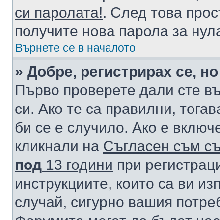
си паролата!
. След това про
получите нова парола за нул
Върнете се в началото
» Добре, регистрирах се, но
Първо проверете дали сте в
си. Ако те са правилни, тога
би се е случило. Ако е вклю
кликнали на
Съгласен съм съ
под
13 години
при регистраци
инструкциите, които са ви из
случай, сигурно вашия потре