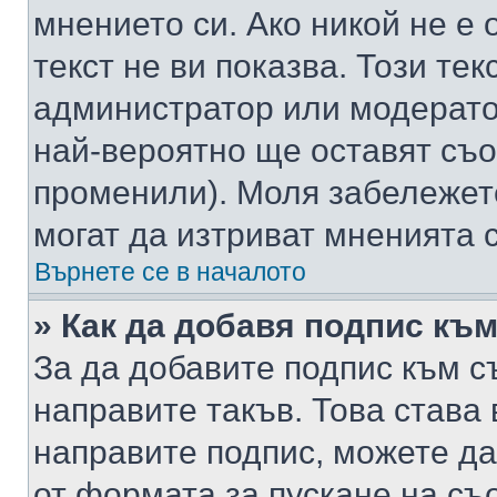
мнението си. Ако никой не е 
текст не ви показва. Този тек
администратор или модерато
най-вероятно ще оставят съ
променили). Моля забележет
могат да изтриват мненията с
Върнете се в началото
» Как да добавя подпис къ
За да добавите подпис към с
направите такъв. Това става
направите подпис, можете д
от формата за пускане на съ