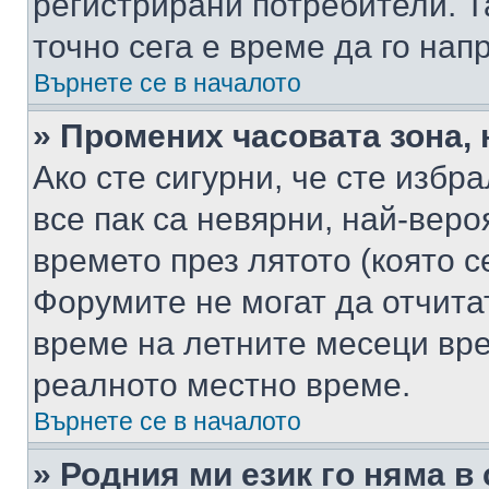
регистрирани потребители. Та
точно сега е време да го нап
Върнете се в началото
» Промених часовата зона, 
Ако сте сигурни, че сте избр
все пак са невярни, най-вер
времето през лятото (която с
Форумите не могат да отчитат
време на летните месеци вре
реалното местно време.
Върнете се в началото
» Родния ми език го няма в