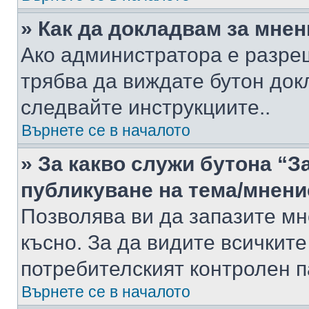
» Как да докладвам за мне
Ако администратора е разре
трябва да виждате бутон док
следвайте инструкциите..
Върнете се в началото
» За какво служи бутона “З
публикуване на тема/мнени
Позволява ви да запазите мне
късно. За да видите всичките
потребителският контролен п
Върнете се в началото