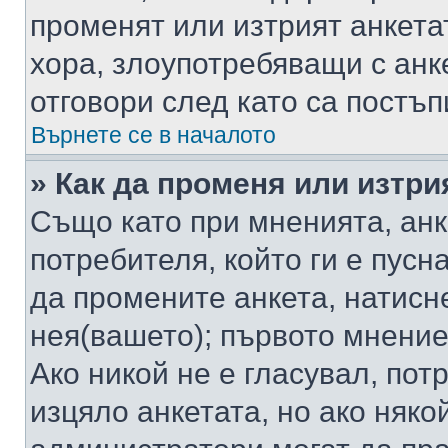
променят или изтрият анкета
хора, злоупотребяващи с ан
отговори след като са постъп
Върнете се в началото
» Как да променя или изтри
Също като при мненията, анк
потребителя, който ги е пусн
да промените анкета, натисн
нея(вашето); първото мнение
Ако никой не е гласувал, по
изцяло анкетата, но ако няко