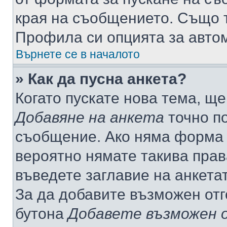
края на съобщението. Също т
Профила си опцията за авто
Върнете се в началото
» Как да пусна анкета?
Когато пускате нова тема, щ
Добавяне на анкета
точно по
съобщение. Ако няма форма з
вероятно нямате такива прав
въведете заглавие на анкета
За да добавите възможен отг
бутона
Добавете възможен 