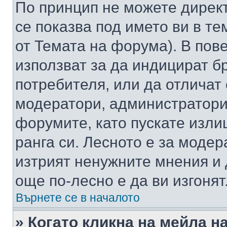
По принцип не можете директ
се показва под името ви в те
от Темата на форума). В пов
използват за да индицират б
потребителя, или да отличат
модератори, администратори 
форумите, като пускате изли
ранга си. Лесното е за моде
изтрият ненужните мнения и 
още по-лесно е да ви изгонят
Върнете се в началото
» Когато кликна на мейла н