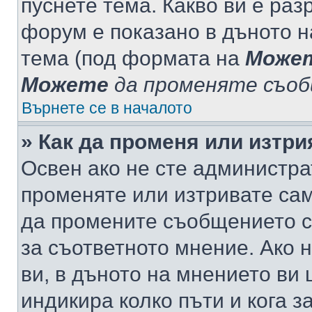
пуснете тема. Какво ви е ра
форум е показано в дъното 
тема (под формата на
Може
Можете
да променяте съо
Върнете се в началото
» Как да променя или изтр
Освен ако не сте администра
променяте или изтривате са
да промените съобщението с
за съответното мнение. Ако 
ви, в дъното на мнението ви 
индикира колко пъти и кога 