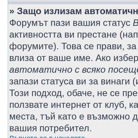
» Защо излизам автоматич
Форумът пази вашия статус
В
активността ви престане (нап
форумите). Това се прави, за
влиза от ваше име. Ако избе
автоматично с всяко посещ
запази статуса ви за винаги 
Този подход, обаче, не се пр
ползвате интернет от клуб, 
места, тъй като е възможно 
вашия потребител.