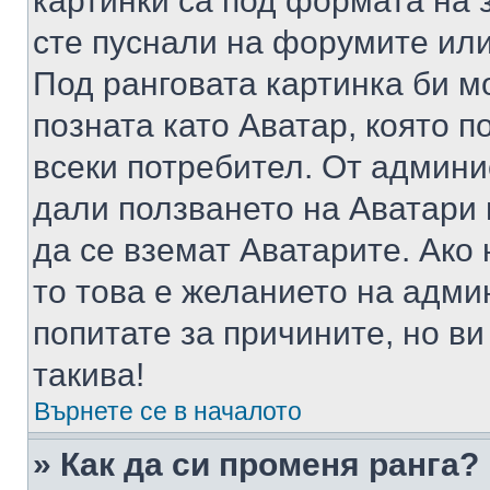
картинки са под формата на 
сте пуснали на форумите или
Под ранговата картинка би мо
позната като Аватар, която п
всеки потребител. От админ
дали ползването на Аватари щ
да се вземат Аватарите. Ако
то това е желанието на адми
попитате за причините, но в
такива!
Върнете се в началото
» Как да си променя ранга?