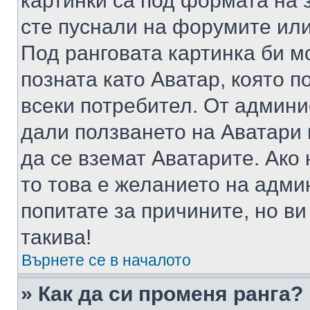
картинки са под формата на 
сте пуснали на форумите или
Под ранговата картинка би мо
позната като Аватар, която п
всеки потребител. От админ
дали ползването на Аватари щ
да се вземат Аватарите. Ако
то това е желанието на адми
попитате за причините, но в
такива!
Върнете се в началото
» Как да си променя ранга?