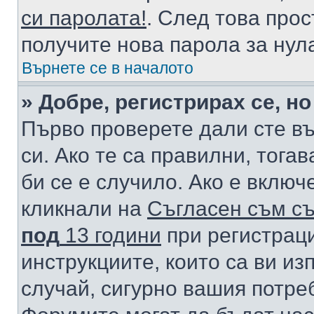
си паролата!
. След това про
получите нова парола за нул
Върнете се в началото
» Добре, регистрирах се, но
Първо проверете дали сте в
си. Ако те са правилни, тога
би се е случило. Ако е вклю
кликнали на
Съгласен съм съ
под
13 години
при регистраци
инструкциите, които са ви из
случай, сигурно вашия потре