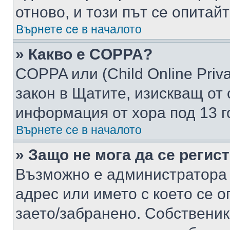
отново, и този път се опитай
Върнете се в началото
» Какво е COPPA?
COPPA или (Child Online Privac
закон в Щатите, изискващ от 
информация от хора под 13 г
Върнете се в началото
» Защо не мога да се регис
Възможно е администратора 
адрес или името с което се о
заето/забранено. Собствени