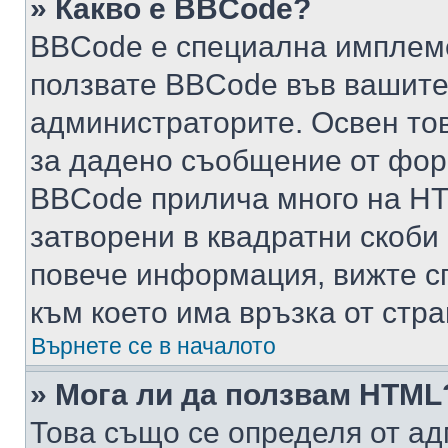
» Какво е BBCode?
BBCode е специална имплем
ползвате BBCode във вашите
администраторите. Освен то
за дадено съобщение от фор
BBCode прилича много на HTM
затворени в квадратни скоби (е
повече информация, вижте с
към което има връзка от стра
Върнете се в началото
» Мога ли да ползвам HTML
Това също се определя от ад