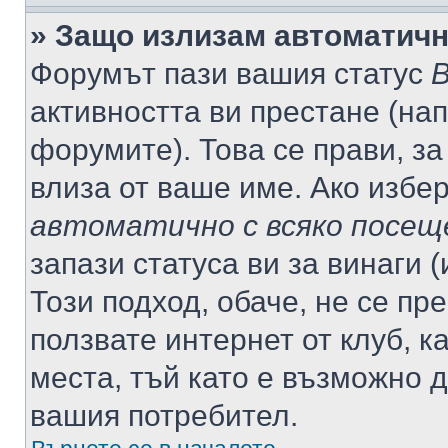
» Защо излизам автоматич
Форумът пази вашия статус
В
активността ви престане (нап
форумите). Това се прави, за
влиза от ваше име. Ако избе
автоматично с всяко посещ
запази статуса ви за винаги 
Този подход, обаче, не се пр
ползвате интернет от клуб, 
места, тъй като е възможно 
вашия потребител.