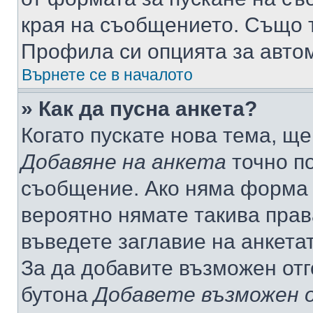
края на съобщението. Също т
Профила си опцията за авто
Върнете се в началото
» Как да пусна анкета?
Когато пускате нова тема, щ
Добавяне на анкета
точно по
съобщение. Ако няма форма з
вероятно нямате такива прав
въведете заглавие на анкета
За да добавите възможен отг
бутона
Добавете възможен 