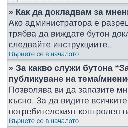
» Как да докладвам за мне
Ако администратора е разре
трябва да виждате бутон док
следвайте инструкциите..
Върнете се в началото
» За какво служи бутона “З
публикуване на тема/мнени
Позволява ви да запазите мне
късно. За да видите всичките
потребителският контролен п
Върнете се в началото