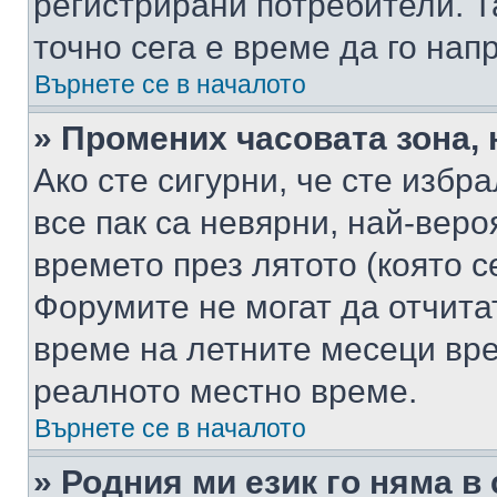
регистрирани потребители. Та
точно сега е време да го нап
Върнете се в началото
» Промених часовата зона, 
Ако сте сигурни, че сте избр
все пак са невярни, най-вер
времето през лятото (която с
Форумите не могат да отчитат
време на летните месеци вре
реалното местно време.
Върнете се в началото
» Родния ми език го няма в