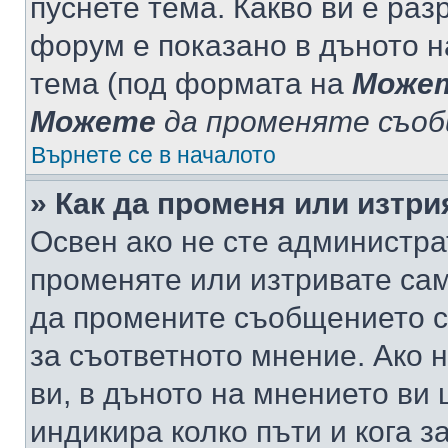
пуснете тема. Какво ви е ра
форум е показано в дъното 
тема (под формата на
Може
Можете
да променяте съо
Върнете се в началото
» Как да променя или изтр
Освен ако не сте администра
променяте или изтривате са
да промените съобщението с
за съответното мнение. Ако 
ви, в дъното на мнението ви 
индикира колко пъти и кога 