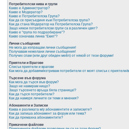
Потребителски нива и групи
Какво е Администратор?
Какво е Модератор?
Какво е Потребителска Група?
Как да се присъединя към Потребителска група?
Как да стана Модератор на Потребителска Група?
Защо някои потребителски групи са в различен цвят?
Какво е “група по подразбиране”?
Какво означава линка “Екип”?
Лични съобщения
Не мога да изпращам лични съобщения!
Получавам нежелани лични съобщения!
Получих спам (или друг обиден мейл) от някой от тези форуми!
Приятели и Врагове
Списък приятели и врагове
Как мога да добавям/изтривам потребители от моят списък с приятели/
Търсене във форума
Как мога да търся във форум?
Защо не намирам нищо?
Защо търсенето връща бяла страница!?
Как да търся потребители?
Как да намеря личните си теми и мнения?
Абонаменти и Записки
Каква е разликата м/у абонаментите и записките?
Как да запиша абонамент за форум или тема?
Как да премахна абонаментите?
Прикачени файлове
Прикачените файлове позволени ли са за този форум?