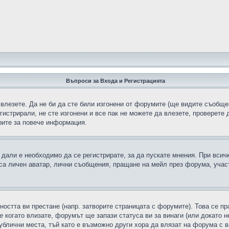
?
Въпроси за Входа и Регистрацията
 влезете. Да не би да сте били изгонени от форумите (ще видите съобщен
егистрирали, не сте изгонени и все пак не можете да влезете, проверете
рите за повече информация.
дали е необходимо да се регистрирате, за да пускате мнения. При всич
 са личен аватар, лични съобщения, пращане на мейл през форума, участ
ността ви престане (напр. затворите страницата с форумите). Това се пр
е
когато влизате, форумът ще запази статуса ви за винаги (или докато н
публични места, тъй като е възможно други хора да влязат на форума с 