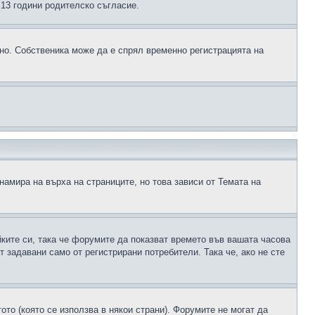
д 13 години родителско съгласие.
ено. Собственика може да е спрял временно регистрацията на
намира на върха на страниците, но това зависи от Темата на
йките си, така че форумите да показват времето във вашата часова
 задавани само от регистрирани потребители. Така че, ако не сте
ото (която се използва в някои страни). Форумите не могат да