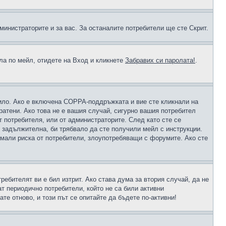
министраторите и за вас. За останалите потребители ще сте Скрит.
ола по мейл, отидете на Вход и кликнете
Забравих си паролата!
.
чило. Ако е включена COPPA-поддръжката и вие сте кликнали на
пратени. Ако това не е вашия случай, сигурно вашия потребител
т потребителя, или от администраторите. След като сте се
е задължителна, би трябвало да сте получили мейл с инструкции.
намали риска от потребители, злоупотребяващи с форумите. Ако сте
ребителят ви е бил изтрит. Ако става дума за втория случай, да не
т периодично потребители, който не са били активни
е отново, и този път се опитайте да бъдете по-активни!