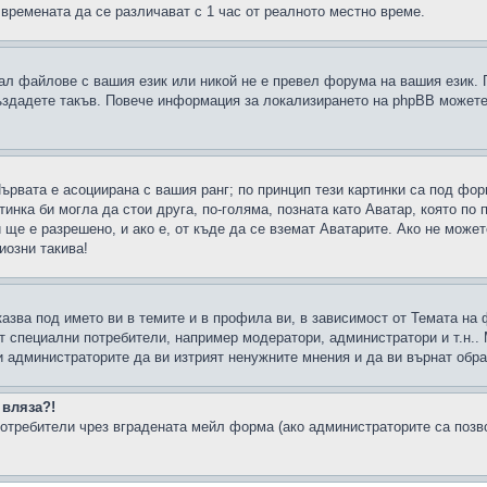
 времената да се различават с 1 час от реалното местно време.
рал файлове с вашия език или никой не е превел форума на вашия език.
създадете такъв. Повече информация за локализирането на phpBB можете
Първата е асоциирана с вашия ранг; по принцип тези картинки са под фо
инка би могла да стои друга, по-голяма, позната като Аватар, която по 
е е разрешено, и ако е, от къде да се вземат Аватарите. Ако не может
иозни такива!
казва под името ви в темите и в профила ви, в зависимост от Темата на
ат специални потребители, например модератори, администратори и т.н..
и администраторите да ви изтрият ненужните мнения и да ви върнат обрат
 вляза?!
отребители чрез вградената мейл форма (ако администраторите са позвол