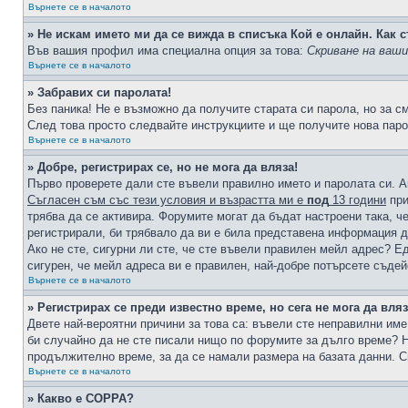
Върнете се в началото
» Не искам името ми да се вижда в списъка Кой е онлайн. Как с
Във вашия профил има специална опция за това:
Скриване на ваш
Върнете се в началото
» Забравих си паролата!
Без паника! Не е възможно да получите старата си парола, но за с
След това просто следвайте инструкциите и ще получите нова паро
Върнете се в началото
» Добре, регистрирах се, но не мога да вляза!
Първо проверете дали сте въвели правилно името и паролата си. А
Съгласен съм със тези условия и възрастта ми е
под
13 години
при
трябва да се активира. Форумите могат да бъдат настроени така, ч
регистрирали, би трябвало да ви е била представена информация д
Ако не сте, сигурни ли сте, че сте въвели правилен мейл адрес? Е
сигурен, че мейл адреса ви е правилен, най-добре потърсете съде
Върнете се в началото
» Регистрирах се преди известно време, но сега не мога да вляз
Двете най-вероятни причини за това са: въвели сте неправилни име 
би случайно да не сте писали нищо по форумите за дълго време? Н
продължително време, за да се намали размера на базата данни. С
Върнете се в началото
» Какво е COPPA?