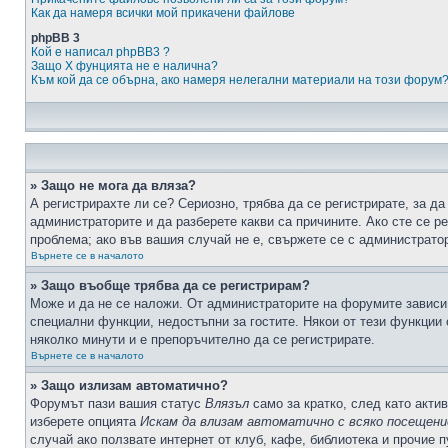
Как да намеря всички мой прикачени файлове
phpBB 3
Кой е написал phpBB3 ?
Защо X фунцията не е налична?
Към кой да се обърна, ако намеря нелегални материали на този форум
» Защо не мога да вляза?
А регистрирахте ли се? Сериозно, трябва да се регистрирате, за да
администраторите и да разберете какви са причините. Ако сте се р
проблема; ако във вашия случай не е, свържете се с администрато
Върнете се в началото
» Защо въобще трябва да се регистрирам?
Може и да не се наложи. От администраторите на форумите зависи 
специални функции, недостъпни за гостите. Някои от тези функции
няколко минути и е препоръчително да се регистрирате.
Върнете се в началото
» Защо излизам автоматично?
Форумът пази вашия статус
Влязъл
само за кратко, след като актив
изберете опцията
Искам да влизам автоматично с всяко посещени
случай ако ползвате интернет от клуб, кафе, библиотека и прочие 