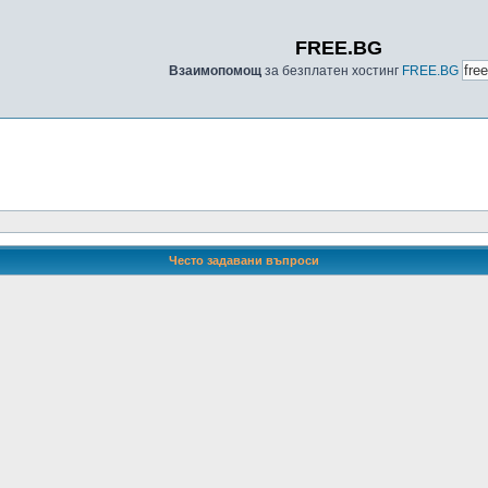
FREE.BG
Взаимопомощ
за безплатен хостинг
FREE.BG
Често задавани въпроси