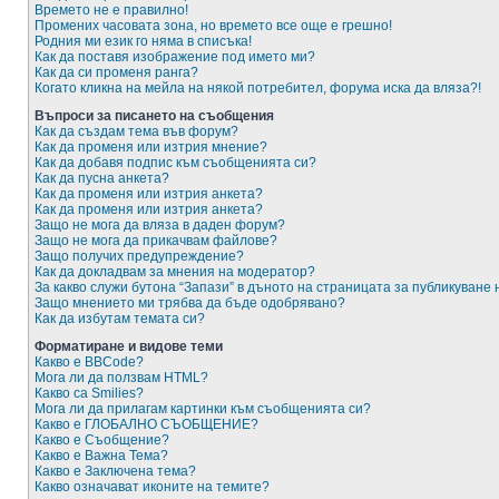
Времето не е правилно!
Промених часовата зона, но времето все още е грешно!
Родния ми език го няма в списъка!
Как да поставя изображение под името ми?
Как да си променя ранга?
Когато кликна на мейла на някой потребител, форума иска да вляза?!
Въпроси за писането на съобщения
Как да създам тема във форум?
Как да променя или изтрия мнение?
Как да добавя подпис към съобщенията си?
Как да пусна анкета?
Как да променя или изтрия анкета?
Как да променя или изтрия анкета?
Защо не мога да вляза в даден форум?
Защо не мога да прикачвам файлове?
Защо получих предупреждение?
Как да докладвам за мнения на модератор?
За какво служи бутона “Запази” в дъното на страницата за публикуване
Защо мнението ми трябва да бъде одобрявано?
Как да избутам темата си?
Форматиране и видове теми
Какво е BBCode?
Мога ли да ползвам HTML?
Какво са Smilies?
Мога ли да прилагам картинки към съобщенията си?
Какво е ГЛОБАЛНО СЪОБЩЕНИЕ?
Какво е Съобщение?
Какво е Важна Тема?
Какво е Заключена тема?
Какво означават иконите на темите?