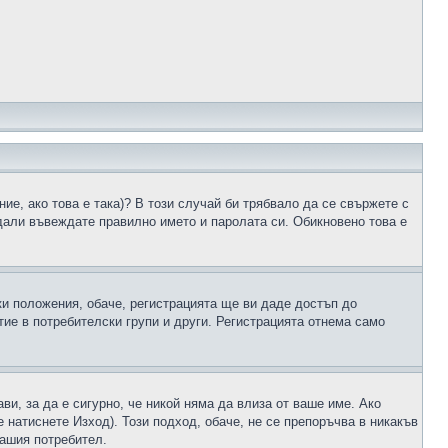
ие, ако това е така)? В този случай би трябвало да се свържете с
 дали въвеждате правилно името и паролата си. Обикновено това е
ки положения, обаче, регистрацията ще ви даде достъп до
ие в потребителски групи и други. Регистрацията отнема само
ави, за да е сигурно, че никой няма да влиза от ваше име. Ако
е натиснете Изход). Този подход, обаче, не се препоръчва в никакъв
вашия потребител.