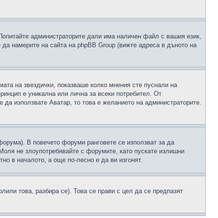
 Попитайте администраторите дали има наличен файл с вашия език,
 да намерите на сайта на phpBB Group (вижте адреса в дъното на
рмата на звездички, показваше колко мнения сте пуснали на
принцип е уникална или лична за всеки потребител. От
е да използвате Аватар, то това е желанието на администраторите.
 форума). В повечето форуми ранговете се използват за да
 Моля не злоупотребявайте с форумите, като пускате излишни
но в началото, а още по-лесно е да ви изгонят.
или това, разбира се). Това се прави с цел да се предпазят