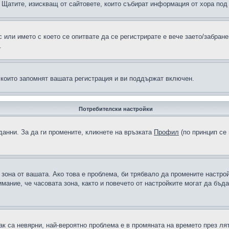
н в Щатите, изискващ от сайтовете, които събират информация от хора по
или името с което се опитвате да се регистрирате е вече заето/забран
.
 които запомнят вашата регистрация и ви поддържат включен.
Потребителски настройки
данни. За да ги промените, кликнете на връзката
Профил
(по принцип се 
а зона от вашата. Ако това е проблема, би трябвало да промените настро
ание, че часовата зона, както и повечето от настройките могат да бъдат
ак са невярни, най-вероятно проблема е в промяната на времето през лят