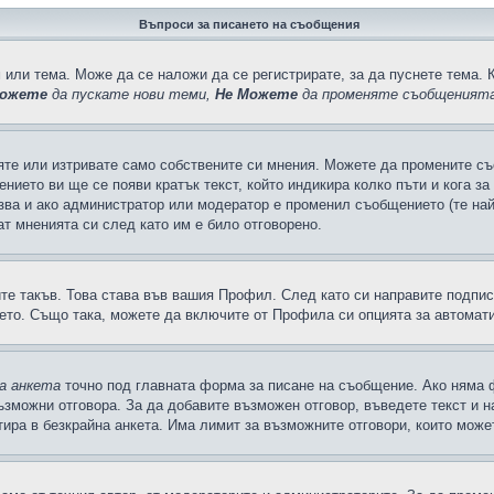
Въпроси за писането на съобщения
 или тема. Може да се наложи да се регистрирате, за да пуснете тема. 
ожете
да пускате нови теми,
Не Можете
да променяте съобщенията
яте или изтривате само собствените си мнения. Можете да промените съ
ението ви ще се появи кратък текст, който индикира колко пъти и кога з
казва и ако администратор или модератор е променил съобщението (те на
т мненията си след като им е било отговорено.
ите такъв. Това става във вашия Профил. След като си направите подпи
ето. Също така, можете да включите от Профила си опцията за автомат
а анкета
точно под главната форма за писане на съобщение. Ако няма ф
ъзможни отговора. За да добавите възможен отговор, въведете текст и 
лтира в безкрайна анкета. Има лимит за възможните отговори, които може