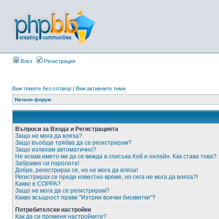
Влез
Регистрация
Виж темите без отговор
|
Виж активните теми
Начало форум
Въпроси за Входа и Регистрацията
Защо не мога да вляза?
Защо въобще трябва да се регистрирам?
Защо излизам автоматично?
Не искам името ми да се вижда в списъка Кой е онлайн. Как става това?
Забравих си паролата!
Добре, регистрирах се, но не мога да вляза!
Регистрирах се преди известно време, но сега не мога да вляза?!
Какво е COPPA?
Защо не мога да се регистрирам?
Какво всъщност прави "Изтрии всички бисквитки"?
Потребителски настройки
Как да си променя настройките?