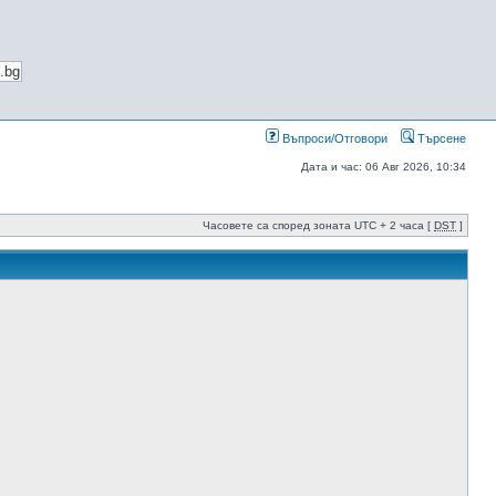
Въпроси/Отговори
Търсене
Дата и час: 06 Авг 2026, 10:34
Часовете са според зоната UTC + 2 часа [
DST
]