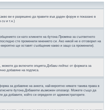
Какво ви е разрешено да правите във даден форум е показано в
 си
и т.н.)
общението си като кликнете на бутона
Промяна
за съответното
а последно сте променили мнението си. Ако никой не е отговорил на
й-вероятно ще оставят съобщение какво и защо са променили).
с, можете да включите опцията
Добави подпис
от формата за
ично добавяне на подписа.
орма за добавяне на анкета, най-вероятно нямате такива права в
натиснете бутона
Добавете възможен отговор
. Можете също да
те да добавите, който се определя от администраторите.