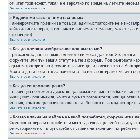
отчитат този ефект, така че е вероятно по време на летните месеци
Върнете се в началото
» Родния ми език го няма в списъка!
Най-вероятните причини за това са: администраторите не е инстал
който да инсталират, а ако няма и вие имате желание, можете да 
страниците).
Върнете се в началото
» Как да поставя изображение под името ми?
При разглеждане на теми под името ви могат да стоят 2 картинки. 
форумите или пък вашия статут на тези форуми. Под ранговата карт
администраторите на форумите зависи дали ползването на Аватари щ
Можете да ги попитате за причините, но ви гарантираме, че има сер
Върнете се в началото
» Как да си променя ранга?
По принцип не можете директно да промените ранга си (който се по
индицират броя мнения, които е пуснал потребителя, или да отлич
мнения, само за да повишите ранга си. Лесното е за модераторите 
Върнете се в началото
» Когато кликна на мейла на някой потребител, форума иска да
Само регистрирани потребители могат да изпращат мейл на други п
регистрираните от злоупотреба от страна на анонимни потребители.
Върнете се в началото