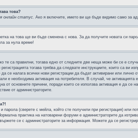
тава това?
ия онлайн статус
. Ако я включите, името ви ще бъде видимо само за ад
метка на това ще ви бъде сменена с нова. За да получите новата си пар
ла за нула време!
ко те са правилни, тогава едно от следните две неща може би се е слу
 регистрацията тогава трябва да следвате инструкциите, които са ви из
е да се налага всички нови регистрации да бъдат активирани или лично о
али е необходима активация на потребителя. В случай, че активацията 
дна от основните причини, поради които се използва активация е да се 
йствие от администраторите.
а?!
и парола (сверете с мейла, който сте получили при регистрация) или пот
ормална практика на натоварени форуми е администраторите да изтрива
вържете се с администраторите за информация. Можете да се регистрират