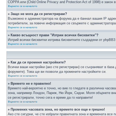
COPPA или (Child Online Privacy and Protection Act of 1998) е зако
Върнете се в началото
» Защо не мога да се регистрирам?
Възможно е администратора на форума да е баннал вашия IP адрес 
потребители, за повече информация се свържете с администратора
Върнете се в началото
» Какво всъщност прави "Изтрии всички бисквитки"?
Изтрий всички бисквитки изтрива бисквитките създадени от phpBB3
Върнете се в началото
» Как да си променя настройките?
Всички ваши настройки (ако сте регистриран) се съхраняват в база 
форумите). Това ще ви позволи да промените настройките си.
Върнете се в началото
» Времето не е правилно!
Времето най-вероятно е точно, но вие го гледате в различна часов
зона, например Лондон, Париж, Ню Йорк, Сидни. Моля обърнете вним
се регистрирали, точно сега е време да го направите!
Върнете се в началото
» Промених часовата зона, но времето все още е грешно!
Ако сте сигурни, че сте избрали правилната зона и времената все п