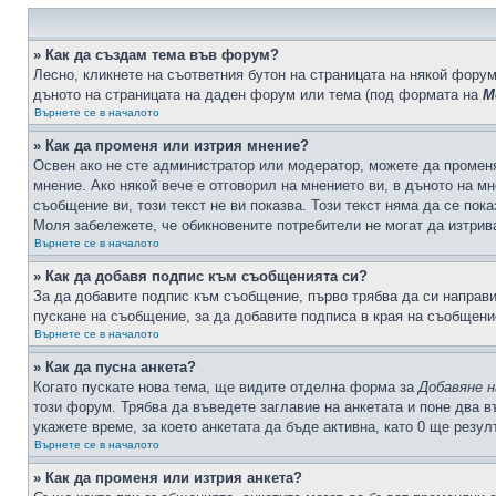
» Как да създам тема във форум?
Лесно, кликнете на съответния бутон на страницата на някой форум
дъното на страницата на даден форум или тема (под формата на
М
Върнете се в началото
» Как да променя или изтрия мнение?
Освен ако не сте администратор или модератор, можете да промен
мнение. Ако някой вече е отговорил на мнението ви, в дъното на мн
съобщение ви, този текст не ви показва. Този текст няма да се по
Моля забележете, че обикновените потребители не могат да изтрива
Върнете се в началото
» Как да добавя подпис към съобщенията си?
За да добавите подпис към съобщение, първо трябва да си направ
пускане на съобщение, за да добавите подписа в края на съобщени
Върнете се в началото
» Как да пусна анкета?
Когато пускате нова тема, ще видите отделна форма за
Добавяне н
този форум. Трябва да въведете заглавие на анкетата и поне два в
укажете време, за което анкетата да бъде активна, като 0 ще резу
Върнете се в началото
» Как да променя или изтрия анкета?