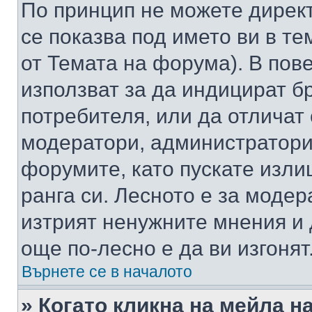
По принцип не можете директ
се показва под името ви в те
от Темата на форума). В пов
използват за да индицират б
потребителя, или да отличат
модератори, администратори 
форумите, като пускате изли
ранга си. Лесното е за моде
изтрият ненужните мнения и 
още по-лесно е да ви изгонят
Върнете се в началото
» Когато кликна на мейла н