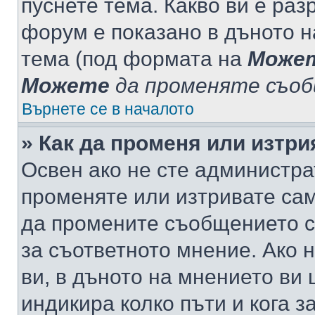
пуснете тема. Какво ви е ра
форум е показано в дъното 
тема (под формата на
Може
Можете
да променяте съо
Върнете се в началото
» Как да променя или изтр
Освен ако не сте администра
променяте или изтривате са
да промените съобщението с
за съответното мнение. Ако 
ви, в дъното на мнението ви 
индикира колко пъти и кога 