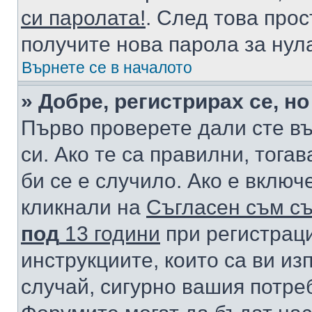
си паролата!
. След това про
получите нова парола за нул
Върнете се в началото
» Добре, регистрирах се, но
Първо проверете дали сте в
си. Ако те са правилни, тога
би се е случило. Ако е вклю
кликнали на
Съгласен съм съ
под
13 години
при регистраци
инструкциите, които са ви из
случай, сигурно вашия потре