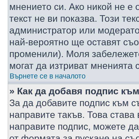
мнението си. Ако никой не е 
текст не ви показва. Този тек
администратор или модерато
най-вероятно ще оставят съ
променили). Моля забележет
могат да изтриват мненията с
Върнете се в началото
» Как да добавя подпис къ
За да добавите подпис към с
направите такъв. Това става
направите подпис, можете д
от формата за пускане на съ