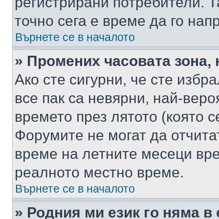
регистрирани потребители. Та
точно сега е време да го нап
Върнете се в началото
» Промених часовата зона, 
Ако сте сигурни, че сте избр
все пак са невярни, най-вер
времето през лятото (която с
Форумите не могат да отчитат
време на летните месеци вре
реалното местно време.
Върнете се в началото
» Родния ми език го няма в