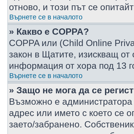
отново, и този път се опитай
Върнете се в началото
» Какво е COPPA?
COPPA или (Child Online Privac
закон в Щатите, изискващ от 
информация от хора под 13 г
Върнете се в началото
» Защо не мога да се регис
Възможно е администратора 
адрес или името с което се о
заето/забранено. Собствени