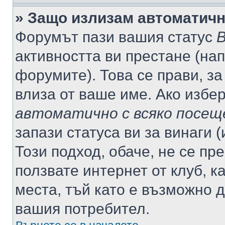
» Защо излизам автоматич
Форумът пази вашия статус
В
активността ви престане (нап
форумите). Това се прави, за
влиза от ваше име. Ако избе
автоматично с всяко посещ
запази статуса ви за винаги 
Този подход, обаче, не се пр
ползвате интернет от клуб, 
места, тъй като е възможно 
вашия потребител.