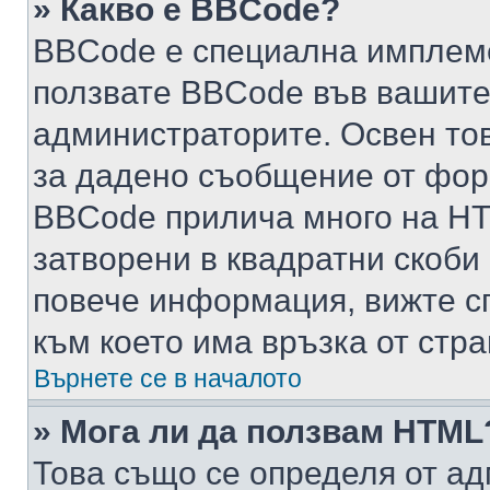
» Какво е BBCode?
BBCode е специална имплем
ползвате BBCode във вашите
администраторите. Освен то
за дадено съобщение от фор
BBCode прилича много на HTM
затворени в квадратни скоби (е
повече информация, вижте с
към което има връзка от стра
Върнете се в началото
» Мога ли да ползвам HTML
Това също се определя от ад