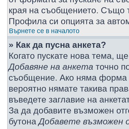
края на съобщението. Също т
Профила си опцията за авто
Върнете се в началото
» Как да пусна анкета?
Когато пускате нова тема, щ
Добавяне на анкета
точно по
съобщение. Ако няма форма з
вероятно нямате такива прав
въведете заглавие на анкета
За да добавите възможен отг
бутона
Добавете възможен 