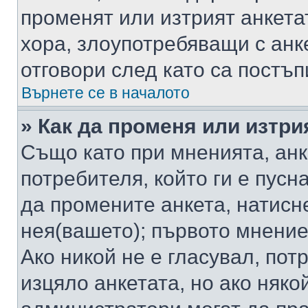
променят или изтрият анкета
хора, злоупотребяващи с ан
отговори след като са постъп
Върнете се в началото
» Как да променя или изтри
Също като при мненията, анк
потребителя, който ги е пусн
да промените анкета, натисн
нея(вашето); първото мнение
Ако никой не е гласувал, по
изцяло анкетата, но ако няко