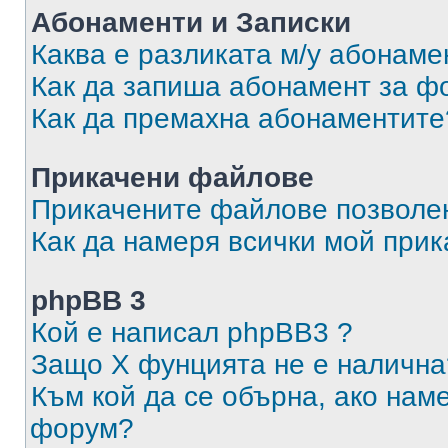
Абонаменти и Записки
Каква е разликата м/у абонаме
Как да запиша абонамент за ф
Как да премахна абонаментите
Прикачени файлове
Прикачените файлове позволен
Как да намеря всички мой при
phpBB 3
Кой е написал phpBB3 ?
Защо X фунцията не е налична
Към кой да се обърна, ако нам
форум?