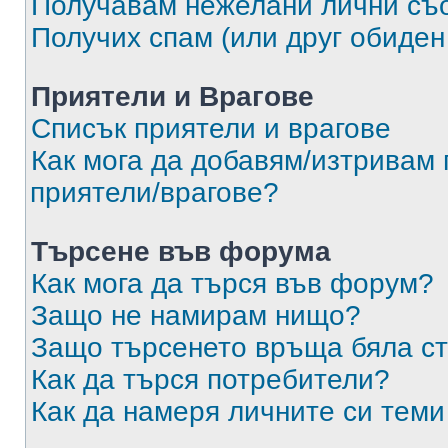
Получавам нежелани лични съ
Получих спам (или друг обиден
Приятели и Врагове
Списък приятели и врагове
Как мога да добавям/изтривам 
приятели/врагове?
Търсене във форума
Как мога да търся във форум?
Защо не намирам нищо?
Защо търсенето връща бяла ст
Как да търся потребители?
Как да намеря личните си теми