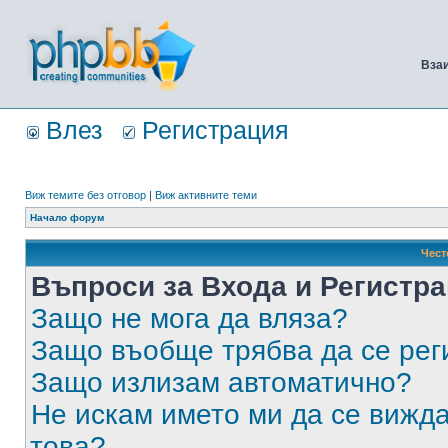
Вза
Влез
Регистрация
Виж темите без отговор
|
Виж активните теми
Начало форум
Чест
Въпроси за Входа и Регистр
Защо не мога да вляза?
Защо въобще трябва да се ре
Защо излизам автоматично?
Не искам името ми да се вижда
това?