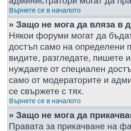
администратори могат да пр
Върнете се в началото
» Защо не мога да вляза в
Някои форуми могат да бъда
достъп само на определени п
видите, разгледате, пишете и
нуждаете от специален достъ
само от модераторите и адм
се свържете с тях.
Върнете се в началото
» Защо не мога да прикачв
Правата за прикачване на фа