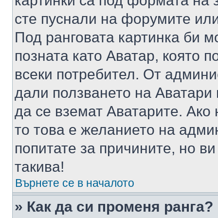
картинки са под формата на 
сте пуснали на форумите или
Под ранговата картинка би мо
позната като Аватар, която п
всеки потребител. От админ
дали ползването на Аватари щ
да се вземат Аватарите. Ако
то това е желанието на адми
попитате за причините, но в
такива!
Върнете се в началото
» Как да си променя ранга?