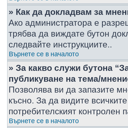
» Как да докладвам за мне
Ако администратора е разре
трябва да виждате бутон док
следвайте инструкциите..
Върнете се в началото
» За какво служи бутона “З
публикуване на тема/мнени
Позволява ви да запазите мне
късно. За да видите всичките
потребителският контролен п
Върнете се в началото