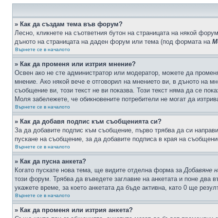
» Как да създам тема във форум?
Лесно, кликнете на съответния бутон на страницата на някой форум
дъното на страницата на даден форум или тема (под формата на
М
Върнете се в началото
» Как да променя или изтрия мнение?
Освен ако не сте администратор или модератор, можете да промен
мнение. Ако някой вече е отговорил на мнението ви, в дъното на мн
съобщение ви, този текст не ви показва. Този текст няма да се по
Моля забележете, че обикновените потребители не могат да изтрива
Върнете се в началото
» Как да добавя подпис към съобщенията си?
За да добавите подпис към съобщение, първо трябва да си направ
пускане на съобщение, за да добавите подписа в края на съобщени
Върнете се в началото
» Как да пусна анкета?
Когато пускате нова тема, ще видите отделна форма за
Добавяне н
този форум. Трябва да въведете заглавие на анкетата и поне два в
укажете време, за което анкетата да бъде активна, като 0 ще резу
Върнете се в началото
» Как да променя или изтрия анкета?