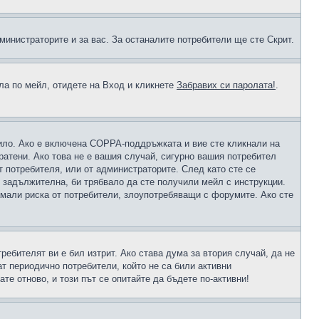
министраторите и за вас. За останалите потребители ще сте Скрит.
ола по мейл, отидете на Вход и кликнете
Забравих си паролата!
.
чило. Ако е включена COPPA-поддръжката и вие сте кликнали на
пратени. Ако това не е вашия случай, сигурно вашия потребител
т потребителя, или от администраторите. След като сте се
е задължителна, би трябвало да сте получили мейл с инструкции.
намали риска от потребители, злоупотребяващи с форумите. Ако сте
ребителят ви е бил изтрит. Ако става дума за втория случай, да не
т периодично потребители, който не са били активни
е отново, и този път се опитайте да бъдете по-активни!