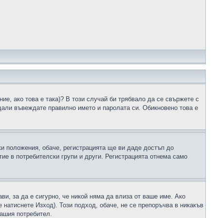
ие, ако това е така)? В този случай би трябвало да се свържете с
 дали въвеждате правилно името и паролата си. Обикновено това е
ки положения, обаче, регистрацията ще ви даде достъп до
ие в потребителски групи и други. Регистрацията отнема само
ави, за да е сигурно, че никой няма да влиза от ваше име. Ако
е натиснете Изход). Този подход, обаче, не се препоръчва в никакъв
вашия потребител.