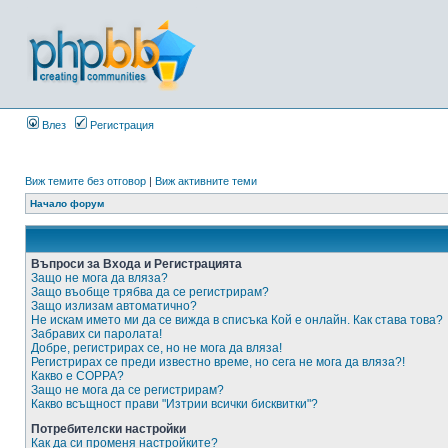
Влез
Регистрация
Виж темите без отговор
|
Виж активните теми
Начало форум
Въпроси за Входа и Регистрацията
Защо не мога да вляза?
Защо въобще трябва да се регистрирам?
Защо излизам автоматично?
Не искам името ми да се вижда в списъка Кой е онлайн. Как става това?
Забравих си паролата!
Добре, регистрирах се, но не мога да вляза!
Регистрирах се преди известно време, но сега не мога да вляза?!
Какво е COPPA?
Защо не мога да се регистрирам?
Какво всъщност прави "Изтрии всички бисквитки"?
Потребителски настройки
Как да си променя настройките?