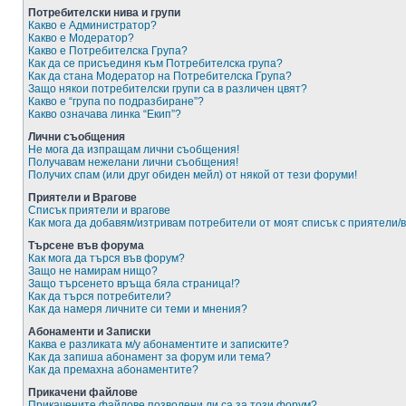
Потребителски нива и групи
Какво е Администратор?
Какво е Модератор?
Какво е Потребителска Група?
Как да се присъединя към Потребителска група?
Как да стана Модератор на Потребителска Група?
Защо някои потребителски групи са в различен цвят?
Какво е “група по подразбиране”?
Какво означава линка “Екип”?
Лични съобщения
Не мога да изпращам лични съобщения!
Получавам нежелани лични съобщения!
Получих спам (или друг обиден мейл) от някой от тези форуми!
Приятели и Врагове
Списък приятели и врагове
Как мога да добавям/изтривам потребители от моят списък с приятели/
Търсене във форума
Как мога да търся във форум?
Защо не намирам нищо?
Защо търсенето връща бяла страница!?
Как да търся потребители?
Как да намеря личните си теми и мнения?
Абонаменти и Записки
Каква е разликата м/у абонаментите и записките?
Как да запиша абонамент за форум или тема?
Как да премахна абонаментите?
Прикачени файлове
Прикачените файлове позволени ли са за този форум?