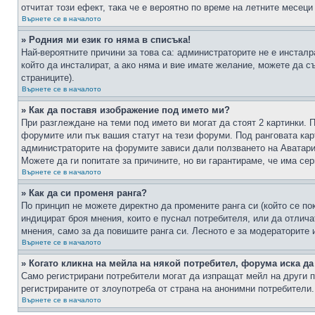
отчитат този ефект, така че е вероятно по време на летните месеци
Върнете се в началото
» Родния ми език го няма в списъка!
Най-вероятните причини за това са: администраторите не е инстал
който да инсталират, а ако няма и вие имате желание, можете да 
страниците).
Върнете се в началото
» Как да поставя изображение под името ми?
При разглеждане на теми под името ви могат да стоят 2 картинки. 
форумите или пък вашия статут на тези форуми. Под ранговата карт
администраторите на форумите зависи дали ползването на Аватари щ
Можете да ги попитате за причините, но ви гарантираме, че има сер
Върнете се в началото
» Как да си променя ранга?
По принцип не можете директно да промените ранга си (който се по
индицират броя мнения, които е пуснал потребителя, или да отлич
мнения, само за да повишите ранга си. Лесното е за модераторите 
Върнете се в началото
» Когато кликна на мейла на някой потребител, форума иска да
Само регистрирани потребители могат да изпращат мейл на други п
регистрираните от злоупотреба от страна на анонимни потребители.
Върнете се в началото