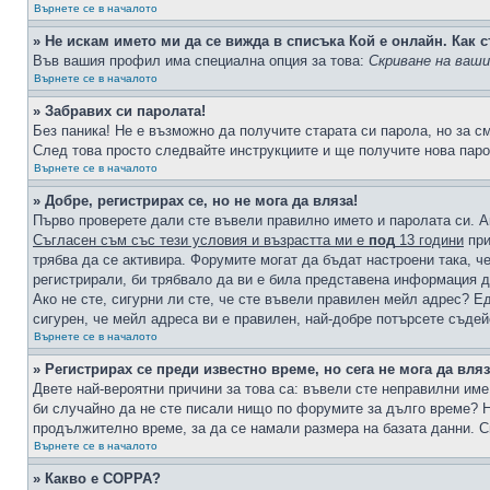
Върнете се в началото
» Не искам името ми да се вижда в списъка Кой е онлайн. Как с
Във вашия профил има специална опция за това:
Скриване на ваш
Върнете се в началото
» Забравих си паролата!
Без паника! Не е възможно да получите старата си парола, но за с
След това просто следвайте инструкциите и ще получите нова паро
Върнете се в началото
» Добре, регистрирах се, но не мога да вляза!
Първо проверете дали сте въвели правилно името и паролата си. А
Съгласен съм със тези условия и възрастта ми е
под
13 години
при
трябва да се активира. Форумите могат да бъдат настроени така, ч
регистрирали, би трябвало да ви е била представена информация д
Ако не сте, сигурни ли сте, че сте въвели правилен мейл адрес? Е
сигурен, че мейл адреса ви е правилен, най-добре потърсете съде
Върнете се в началото
» Регистрирах се преди известно време, но сега не мога да вляз
Двете най-вероятни причини за това са: въвели сте неправилни име 
би случайно да не сте писали нищо по форумите за дълго време? Н
продължително време, за да се намали размера на базата данни. С
Върнете се в началото
» Какво е COPPA?