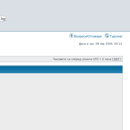
Въпроси/Отговори
Търсене
Дата и час: 06 Авг 2026, 03:12
Часовете са според зоната UTC + 2 часа [
DST
]