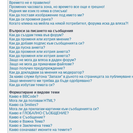
Времето не е правилно!
Промених часовата зона, но времето все още е грешно!
Родния ми език го няма в списъка!
Как да поставя изображение под името ми?
Как да си променя ранга?
Когато кликна на мейла на някой потребител, форума иска да вляза?!
Въпроси за писането на съобщения
Как да създам тема във форум?
Как да променя или изтрия мнение?
Как да добавя подпис към съобщенията си?
Как да пусна анкета?
Как да променя или изтрия анкета?
Как да променя или изтрия анкета?
Защо не мога да вляза в даден форум?
Защо не мога да прикачвам файлове?
Защо получих предупреждение?
Как да докладвам за мнения на модератор?
За какво служи бутона “Запази” в дъното на страницата за публикуване
Защо мнението ми трябва да бъде одобрявано?
Как да избутам темата си?
Форматиране и видове теми
Какво е BBCode?
Мога ли да ползвам HTML?
Какво са Smilies?
Мога ли да прилагам картинки към съобщенията си?
Какво е ГЛОБАЛНО СЪОБЩЕНИЕ?
Какво е Съобщение?
Какво е Важна Тема?
Какво е Заключена тема?
Какво означават иконите на темите?