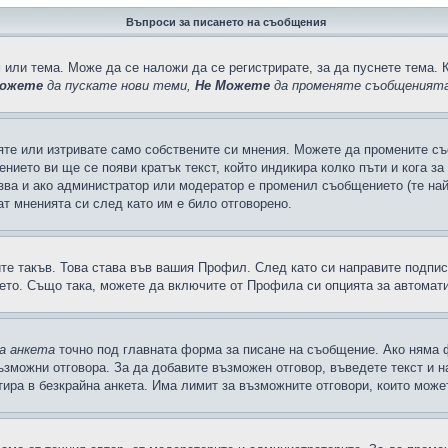
Въпроси за писането на съобщения
 или тема. Може да се наложи да се регистрирате, за да пуснете тема. 
ожете
да пускате нови теми,
Не Можете
да променяте съобщенията
яте или изтривате само собствените си мнения. Можете да промените съ
ението ви ще се появи кратък текст, който индикира колко пъти и кога з
казва и ако администратор или модератор е променил съобщението (те на
т мненията си след като им е било отговорено.
ите такъв. Това става във вашия Профил. След като си направите подпи
ето. Също така, можете да включите от Профила си опцията за автомат
а анкета
точно под главната форма за писане на съобщение. Ако няма ф
ъзможни отговора. За да добавите възможен отговор, въведете текст и 
лтира в безкрайна анкета. Има лимит за възможните отговори, които може