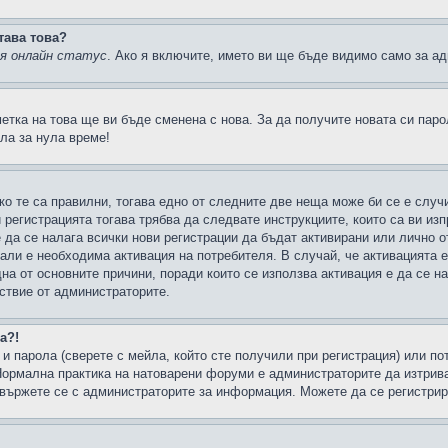
тава това?
ия онлайн статус
. Ако я включите, името ви ще бъде видимо само за ад
метка на това ще ви бъде сменена с нова. За да получите новата си пар
ла за нула време!
ко те са правилни, тогава едно от следните две неща може би се е слу
 регистрацията тогава трябва да следвате инструкциите, които са ви из
е да се налага всички нови регистрации да бъдат активирани или лично о
али е необходима активация на потребителя. В случай, че активацията 
дна от основните причини, поради които се използва активация е да се 
йствие от администраторите.
а?!
и парола (сверете с мейла, който сте получили при регистрация) или пот
ормална практика на натоварени форуми е администраторите да изтрива
вържете се с администраторите за информация. Можете да се регистрират