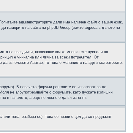
 Попитайте администраторите дали има наличен файл с вашия език,
 да намерите на сайта на phpBB Group (вижте адреса в дъното на
рмата на звездички, показваше колко мнения сте пуснали на
принцип е уникална или лична за всеки потребител. От
е да използвате Аватар, то това е желанието на администраторите.
 форума). В повечето форуми ранговете се използват за да
 Моля не злоупотребявайте с форумите, като пускате излишни
но в началото, а още по-лесно е да ви изгонят.
или това, разбира се). Това се прави с цел да се предпазят