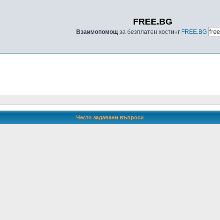
FREE.BG
Взаимопомощ
за безплатен хостинг
FREE.BG
Често задавани въпроси