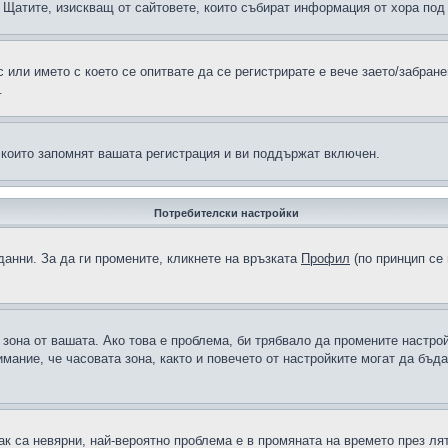
н в Щатите, изискващ от сайтовете, които събират информация от хора по
или името с което се опитвате да се регистрирате е вече заето/забран
.
 които запомнят вашата регистрация и ви поддържат включен.
Потребителски настройки
данни. За да ги промените, кликнете на връзката
Профил
(по принцип се 
а зона от вашата. Ако това е проблема, би трябвало да промените настро
ание, че часовата зона, както и повечето от настройките могат да бъдат
ак са невярни, най-вероятно проблема е в промяната на времето през лят