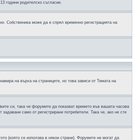
д 13 години родителско съгласие.
ено. Собственика може да е спрял временно регистрацията на
намира на върха на страниците, но това зависи от Темата на
йките си, така че форумите да показват времето във вашата часова
 задавани само от регистрирани потребители. Така че, ако не сте
ото (която се използва в някои страни). Форумите не могат да