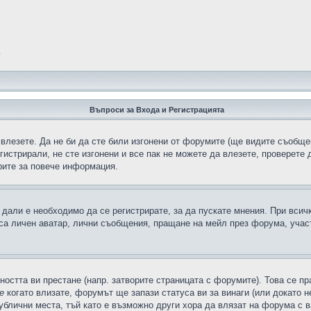
?
Въпроси за Входа и Регистрацията
 влезете. Да не би да сте били изгонени от форумите (ще видите съобщен
егистрирали, не сте изгонени и все пак не можете да влезете, проверете
рите за повече информация.
дали е необходимо да се регистрирате, за да пускате мнения. При всич
 са личен аватар, лични съобщения, пращане на мейл през форума, участ
ността ви престане (напр. затворите страницата с форумите). Това се пр
е
когато влизате, форумът ще запази статуса ви за винаги (или докато н
публични места, тъй като е възможно други хора да влязат на форума с 