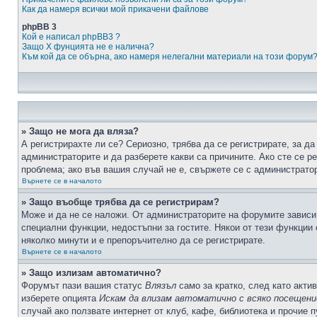
Как да намеря всички мой прикачени файлове
phpBB 3
Кой е написал phpBB3 ?
Защо X фунцията не е налична?
Към кой да се обърна, ако намеря нелегални материали на този форум
» Защо не мога да вляза?
А регистрирахте ли се? Сериозно, трябва да се регистрирате, за да
администраторите и да разберете какви са причините. Ако сте се р
проблема; ако във вашия случай не е, свържете се с администрато
Върнете се в началото
» Защо въобще трябва да се регистрирам?
Може и да не се наложи. От администраторите на форумите зависи 
специални функции, недостъпни за гостите. Някои от тези функции
няколко минути и е препоръчително да се регистрирате.
Върнете се в началото
» Защо излизам автоматично?
Форумът пази вашия статус
Влязъл
само за кратко, след като актив
изберете опцията
Искам да влизам автоматично с всяко посещени
случай ако ползвате интернет от клуб, кафе, библиотека и прочие 