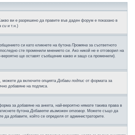
Какво ви е разрешено да правите във даден форум е показано в
 си
и т.н.)
общението си като кликнете на бутона
Промяна
за съответното
а последно сте променили мнението си. Ако никой не е отговорил на
й-вероятно ще оставят съобщение какво и защо са променили).
с, можете да включите опцията
Добави подпис
от формата за
ично добавяне на подписа.
орма за добавяне на анкета, най-вероятно нямате такива права в
натиснете бутона
Добавете възможен отговор
. Можете също да
те да добавите, който се определя от администраторите.