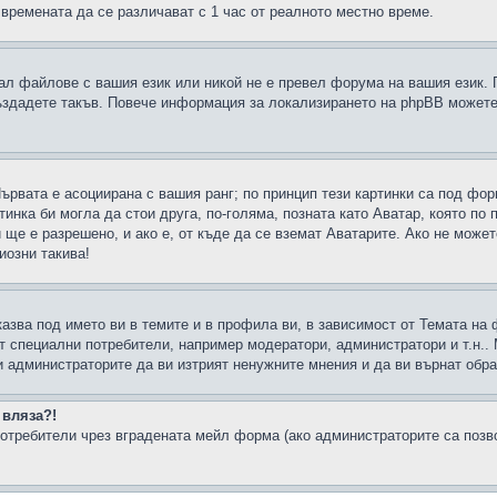
 времената да се различават с 1 час от реалното местно време.
рал файлове с вашия език или никой не е превел форума на вашия език.
създадете такъв. Повече информация за локализирането на phpBB можете
Първата е асоциирана с вашия ранг; по принцип тези картинки са под фо
инка би могла да стои друга, по-голяма, позната като Аватар, която по 
е е разрешено, и ако е, от къде да се вземат Аватарите. Ако не может
иозни такива!
казва под името ви в темите и в профила ви, в зависимост от Темата на
ат специални потребители, например модератори, администратори и т.н..
и администраторите да ви изтрият ненужните мнения и да ви върнат обрат
 вляза?!
отребители чрез вградената мейл форма (ако администраторите са позвол