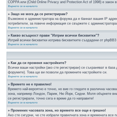
COPPA или (Child Online Privacy and Protection Act of 1998) е зако
Върнете се в началото
» Защо не мога да се регистрирам?
Възможно е администратора на форума да е баннал вашия IP адрес 
потребители, за повече информация се свържете с администратора
Върнете се в началото
» Какво всъщност прави "Изтрии всички бисквитки"?
Изтрий всички бисквитки изтрива бисквитките създадени от phpBB3
Върнете се в началото
» Как да си променя настройките?
Всички ваши настройки (ако сте регистриран) се съхраняват в база 
форумите). Това ще ви позволи да промените настройките си.
Върнете се в началото
» Времето не е правилно!
Времето най-вероятно е точно, но вие го гледате в различна часов
зона, например Лондон, Париж, Ню Йорк, Сидни. Моля обърнете вним
се регистрирали, точно сега е време да го направите!
Върнете се в началото
» Промених часовата зона, но времето все още е грешно!
Ако сте сигурни, че сте избрали правилната зона и времената все п