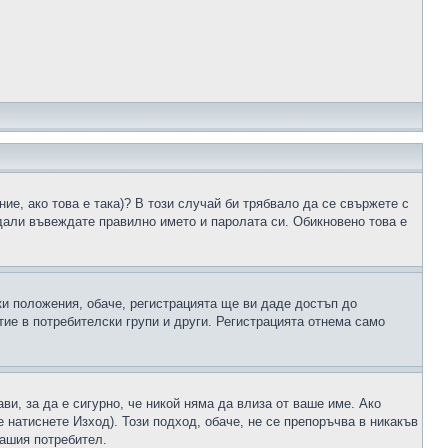
ие, ако това е така)? В този случай би трябвало да се свържете с
 дали въвеждате правилно името и паролата си. Обикновено това е
ки положения, обаче, регистрацията ще ви даде достъп до
ие в потребителски групи и други. Регистрацията отнема само
ави, за да е сигурно, че никой няма да влиза от ваше име. Ако
е натиснете Изход). Този подход, обаче, не се препоръчва в никакъв
вашия потребител.