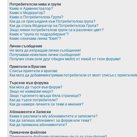
Потребителски нива и групи
Какво е Администратор?
Какво е Модератор?
Какво е Потребителска Група?
Как да се присъединя към Потребителска група?
Как да стана Модератор на Потребителска Група?
Защо някои потребителски групи са в различен цвят?
Какво е “група по подразбиране”?
Какво означава линка “Екип”?
Лични съобщения
Не мога да изпращам лични съобщения!
Получавам нежелани лични съобщения!
Получих спам (или друг обиден мейл) от някой от тези форуми!
Приятели и Врагове
Списък приятели и врагове
Как мога да добавям/изтривам потребители от моят списък с приятели/
Търсене във форума
Как мога да търся във форум?
Защо не намирам нищо?
Защо търсенето връща бяла страница!?
Как да търся потребители?
Как да намеря личните си теми и мнения?
Абонаменти и Записки
Каква е разликата м/у абонаментите и записките?
Как да запиша абонамент за форум или тема?
Как да премахна абонаментите?
Прикачени файлове
Прикачените файлове позволени ли са за този форум?