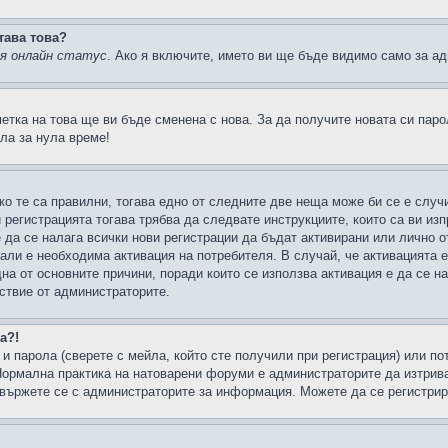
тава това?
ия онлайн статус
. Ако я включите, името ви ще бъде видимо само за ад
метка на това ще ви бъде сменена с нова. За да получите новата си пар
ла за нула време!
ко те са правилни, тогава едно от следните две неща може би се е слу
 регистрацията тогава трябва да следвате инструкциите, които са ви из
е да се налага всички нови регистрации да бъдат активирани или лично о
али е необходима активация на потребителя. В случай, че активацията 
дна от основните причини, поради които се използва активация е да се 
йствие от администраторите.
а?!
и парола (сверете с мейла, който сте получили при регистрация) или пот
ормална практика на натоварени форуми е администраторите да изтрива
вържете се с администраторите за информация. Можете да се регистрират