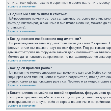
отчитат този ефект, така че е вероятно по време на летните месеци
Върнете се в началото
» Родния ми език го няма в списъка!
Най-вероятните причини за това са: администраторите не е инстал
който да инсталират, а ако няма и вие имате желание, можете да 
страниците).
Върнете се в началото
» Как да поставя изображение под името ми?
При разглеждане на теми под името ви могат да стоят 2 картинки. 
форумите или пък вашия статут на тези форуми. Под ранговата карт
администраторите на форумите зависи дали ползването на Аватари щ
Можете да ги попитате за причините, но ви гарантираме, че има сер
Върнете се в началото
» Как да си променя ранга?
По принцип не можете директно да промените ранга си (който се по
индицират броя мнения, които е пуснал потребителя, или да отлич
мнения, само за да повишите ранга си. Лесното е за модераторите 
Върнете се в началото
» Когато кликна на мейла на някой потребител, форума иска да
Само регистрирани потребители могат да изпращат мейл на други п
регистрираните от злоупотреба от страна на анонимни потребители.
Върнете се в началото