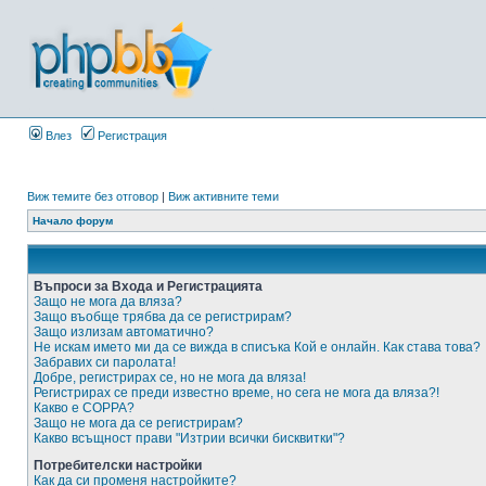
Влез
Регистрация
Виж темите без отговор
|
Виж активните теми
Начало форум
Въпроси за Входа и Регистрацията
Защо не мога да вляза?
Защо въобще трябва да се регистрирам?
Защо излизам автоматично?
Не искам името ми да се вижда в списъка Кой е онлайн. Как става това?
Забравих си паролата!
Добре, регистрирах се, но не мога да вляза!
Регистрирах се преди известно време, но сега не мога да вляза?!
Какво е COPPA?
Защо не мога да се регистрирам?
Какво всъщност прави "Изтрии всички бисквитки"?
Потребителски настройки
Как да си променя настройките?