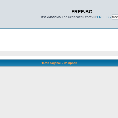
FREE.BG
Взаимопомощ
за безплатен хостинг
FREE.BG
Често задавани въпроси