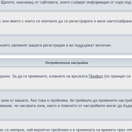
н в Щатите, изискващ от сайтовете, които събират информация от хора по
или името с което се опитвате да се регистрирате е вече заето/забран
.
 които запомнят вашата регистрация и ви поддържат включен.
Потребителски настройки
данни. За да ги промените, кликнете на връзката
Профил
(по принцип се 
а зона от вашата. Ако това е проблема, би трябвало да промените настро
ание, че часовата зона, както и повечето от настройките могат да бъдат
ак са невярни, най-вероятно проблема е в промяната на времето през лят