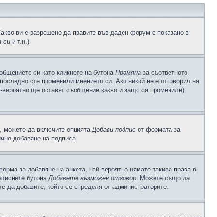
Какво ви е разрешено да правите във даден форум е показано в
 си
и т.н.)
общението си като кликнете на бутона
Промяна
за съответното
а последно сте променили мнението си. Ако никой не е отговорил на
й-вероятно ще оставят съобщение какво и защо са променили).
с, можете да включите опцията
Добави подпис
от формата за
ично добавяне на подписа.
орма за добавяне на анкета, най-вероятно нямате такива права в
натиснете бутона
Добавете възможен отговор
. Можете също да
те да добавите, който се определя от администраторите.