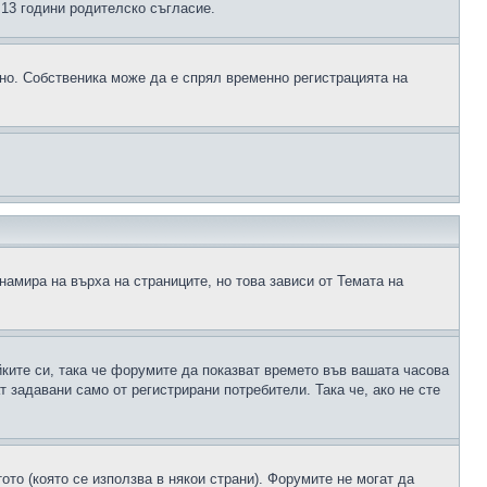
д 13 години родителско съгласие.
ено. Собственика може да е спрял временно регистрацията на
намира на върха на страниците, но това зависи от Темата на
йките си, така че форумите да показват времето във вашата часова
 задавани само от регистрирани потребители. Така че, ако не сте
ото (която се използва в някои страни). Форумите не могат да