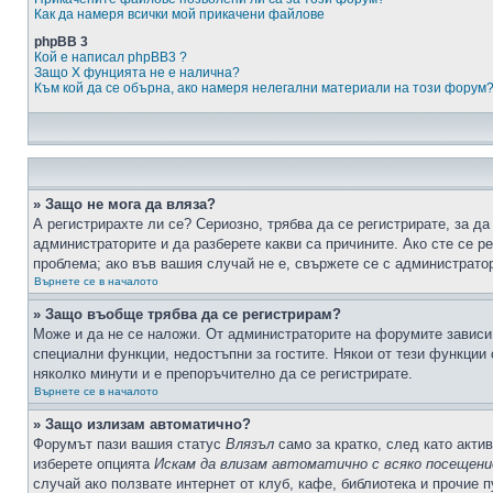
Как да намеря всички мой прикачени файлове
phpBB 3
Кой е написал phpBB3 ?
Защо X фунцията не е налична?
Към кой да се обърна, ако намеря нелегални материали на този форум
» Защо не мога да вляза?
А регистрирахте ли се? Сериозно, трябва да се регистрирате, за да
администраторите и да разберете какви са причините. Ако сте се р
проблема; ако във вашия случай не е, свържете се с администрато
Върнете се в началото
» Защо въобще трябва да се регистрирам?
Може и да не се наложи. От администраторите на форумите зависи 
специални функции, недостъпни за гостите. Някои от тези функции
няколко минути и е препоръчително да се регистрирате.
Върнете се в началото
» Защо излизам автоматично?
Форумът пази вашия статус
Влязъл
само за кратко, след като актив
изберете опцията
Искам да влизам автоматично с всяко посещени
случай ако ползвате интернет от клуб, кафе, библиотека и прочие 