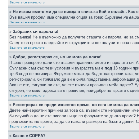
Върнете се в началото
» Не искам името ми да се вижда в списъка Кой е онлайн. Как с
Във вашия профил има специална опция за това:
Скриване на ваш
Върнете се в началото
» Забравих си паролата!
Без паника! Не е възможно да получите старата си парола, но за с
След това просто следвайте инструкциите и ще получите нова паро
Върнете се в началото
» Добре, регистрирах се, но не мога да вляза!
Първо проверете дали сте въвели правилно името и паролата си. А
Съгласен съм със тези условия и възрастта ми е
под
13 години
при
трябва да се активира. Форумите могат да бъдат настроени така, ч
регистрирали, би трябвало да ви е била представена информация д
Ако не сте, сигурни ли сте, че сте въвели правилен мейл адрес? Е
сигурен, че мейл адреса ви е правилен, най-добре потърсете съде
Върнете се в началото
» Регистрирах се преди известно време, но сега не мога да вляз
Двете най-вероятни причини за това са: въвели сте неправилни име 
би случайно да не сте писали нищо по форумите за дълго време? Н
продължително време, за да се намали размера на базата данни. С
Върнете се в началото
» Какво е COPPA?