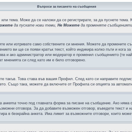
Въпроси за писането на съобщения
 или тема. Може да се наложи да се регистрирате, за да пуснете тема. 
ожете
да пускате нови теми,
Не Можете
да променяте съобщенията
яте или изтривате само собствените си мнения. Можете да промените съ
ението ви ще се появи кратък текст, който индикира колко пъти и кога з
казва и ако администратор или модератор е променил съобщението (те на
т мненията си след като им е било отговорено.
ите такъв. Това става във вашия Профил. След като си направите подпи
ето. Също така, можете да включите от Профила си опцията за автомат
а анкета
точно под главната форма за писане на съобщение. Ако няма ф
ъзможни отговора. За да добавите възможен отговор, въведете текст и 
лтира в безкрайна анкета. Има лимит за възможните отговори, които може