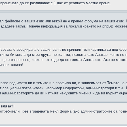
 времената да се различават с 1 час от реалното местно време.
рал файлове с вашия език или никой не е превел форума на вашия език.
създадете такъв. Повече информация за локализирането на phpBB можете
Първата е асоциирана с вашия ранг; по принцип тези картинки са под фо
инка би могла да стои друга, по-голяма, позната като Аватар, която по 
е е разрешено, и ако е, от къде да се вземат Аватарите. Ако не может
иозни такива!
казва под името ви в темите и в профила ви, в зависимост от Темата на
ат специални потребители, например модератори, администратори и т.н..
и администраторите да ви изтрият ненужните мнения и да ви върнат обрат
 вляза?!
отребители чрез вградената мейл форма (ако администраторите са позвол