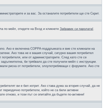
министраторите и за вас. За останалите потребители ще сте Скрит.
ола по мейл, отидете на Вход и кликнете
Забравих си паролата!
.
чило. Ако е включена COPPA-поддръжката и вие сте кликнали на
пратени. Ако това не е вашия случай, сигурно вашия потребител
т потребителя, или от администраторите. След като сте се
е задължителна, би трябвало да сте получили мейл с инструкции.
намали риска от потребители, злоупотребяващи с форумите. Ако сте
ребителят ви е бил изтрит. Ако става дума за втория случай, да не
т периодично потребители, който не са били активни
е отново, и този път се опитайте да бъдете по-активни!