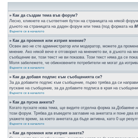
» Как да създам тема във форум?
Лесно, кликнете на съответния бутон на страницата на някой форум
дъното на страницата на даден форум или тема (под формата на
М
Върнете се в началото
» Как да променя или изтрия мнение?
Освен ако не сте администратор или модератор, можете да промен
мнение. Ако някой вече е отговорил на мнението ви, в дъното на мн
съобщение ви, този текст не ви показва. Този текст няма да се по
Моля забележете, че обикновените потребители не могат да изтрива
Върнете се в началото
» Как да добавя подпис към съобщенията си?
За да добавите подпис към съобщение, първо трябва да си направ
пускане на съобщение, за да добавите подписа в края на съобщени
Върнете се в началото
» Как да пусна анкета?
Когато пускате нова тема, ще видите отделна форма за
Добавяне н
този форум. Трябва да въведете заглавие на анкетата и поне два в
укажете време, за което анкетата да бъде активна, като 0 ще резу
Върнете се в началото
» Как да променя или изтрия анкета?