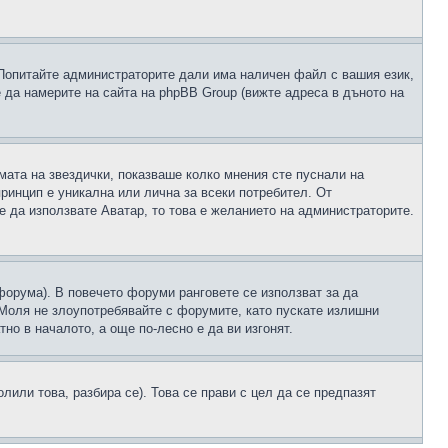
 Попитайте администраторите дали има наличен файл с вашия език,
 да намерите на сайта на phpBB Group (вижте адреса в дъното на
рмата на звездички, показваше колко мнения сте пуснали на
принцип е уникална или лична за всеки потребител. От
е да използвате Аватар, то това е желанието на администраторите.
 форума). В повечето форуми ранговете се използват за да
 Моля не злоупотребявайте с форумите, като пускате излишни
но в началото, а още по-лесно е да ви изгонят.
или това, разбира се). Това се прави с цел да се предпазят