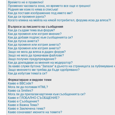
Времето не е правилно!
Промених часовата зона, но времето все още е грешно!
Родния ми език го няма в списъка!
Как да поставя изображение под името ми?
Как да си променя ранга?
Когато кликна на мейла на някой потребител, форума иска да вляза?!
Въпроси за писането на съобщения
Как да създам тема във форум?
Как да променя или изтрия мнение?
Как да добавя подпис към съобщенията си?
Как да пусна анкета?
Как да променя или изтрия анкета?
Как да променя или изтрия анкета?
Защо не мога да вляза в даден форум?
Защо не мога да прикачвам файлове?
Защо получих предупреждение?
Как да докладвам за мнения на модератор?
За какво служи бутона “Запази” в дъното на страницата за публикуване
Защо мнението ми трябва да бъде одобрявано?
Как да избутам темата си?
Форматиране и видове теми
Какво е BBCode?
Мога ли да ползвам HTML?
Какво са Smilies?
Мога ли да прилагам картинки към съобщенията си?
Какво е ГЛОБАЛНО СЪОБЩЕНИЕ?
Какво е Съобщение?
Какво е Важна Тема?
Какво е Заключена тема?
Какво означават иконите на темите?