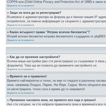
COPPA или (Child Online Privacy and Protection Act of 1998) е зако
Върнете се в началото
» Защо не мога да се регистрирам?
Възможно е администратора на форума да е баннал вашия IP адрес 
потребители, за повече информация се свържете с администратора
Върнете се в началото
» Какво всъщност прави "Изтрии всички бисквитки"?
Изтрий всички бисквитки изтрива бисквитките създадени от phpBB3
Върнете се в началото
» Как да си променя настройките?
Всички ваши настройки (ако сте регистриран) се съхраняват в база 
форумите). Това ще ви позволи да промените настройките си.
Върнете се в началото
» Времето не е правилно!
Времето най-вероятно е точно, но вие го гледате в различна часов
зона, например Лондон, Париж, Ню Йорк, Сидни. Моля обърнете вним
се регистрирали, точно сега е време да го направите!
Върнете се в началото
» Промених часовата зона, но времето все още е грешно!
Ако сте сигурни, че сте избрали правилната зона и времената все п