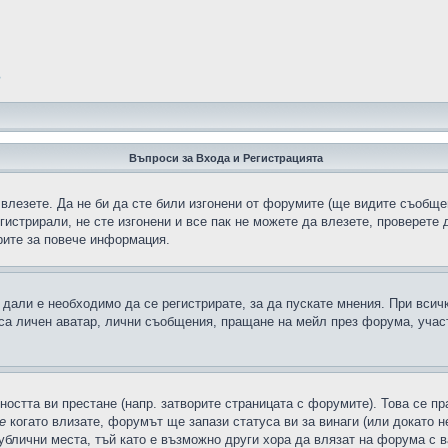
?
Въпроси за Входа и Регистрацията
 влезете. Да не би да сте били изгонени от форумите (ще видите съобщен
егистрирали, не сте изгонени и все пак не можете да влезете, проверете
рите за повече информация.
дали е необходимо да се регистрирате, за да пускате мнения. При всич
 са личен аватар, лични съобщения, пращане на мейл през форума, участ
ността ви престане (напр. затворите страницата с форумите). Това се пр
е
когато влизате, форумът ще запази статуса ви за винаги (или докато н
публични места, тъй като е възможно други хора да влязат на форума с 