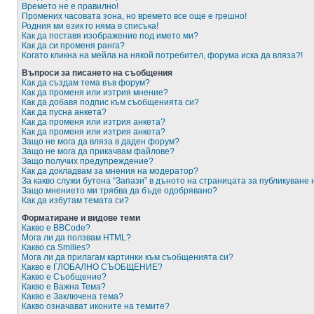
Времето не е правилно!
Промених часовата зона, но времето все още е грешно!
Родния ми език го няма в списъка!
Как да поставя изображение под името ми?
Как да си променя ранга?
Когато кликна на мейла на някой потребител, форума иска да вляза?!
Въпроси за писането на съобщения
Как да създам тема във форум?
Как да променя или изтрия мнение?
Как да добавя подпис към съобщенията си?
Как да пусна анкета?
Как да променя или изтрия анкета?
Как да променя или изтрия анкета?
Защо не мога да вляза в даден форум?
Защо не мога да прикачвам файлове?
Защо получих предупреждение?
Как да докладвам за мнения на модератор?
За какво служи бутона “Запази” в дъното на страницата за публикуване
Защо мнението ми трябва да бъде одобрявано?
Как да избутам темата си?
Форматиране и видове теми
Какво е BBCode?
Мога ли да ползвам HTML?
Какво са Smilies?
Мога ли да прилагам картинки към съобщенията си?
Какво е ГЛОБАЛНО СЪОБЩЕНИЕ?
Какво е Съобщение?
Какво е Важна Тема?
Какво е Заключена тема?
Какво означават иконите на темите?