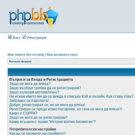
Влез
Регистрация
Виж темите без отговор
|
Виж активните теми
Начало форум
Въпроси за Входа и Регистрацията
Защо не мога да вляза?
Защо въобще трябва да се регистрирам?
Защо излизам автоматично?
Не искам името ми да се вижда в списъка Кой е онлайн. Как става това?
Забравих си паролата!
Добре, регистрирах се, но не мога да вляза!
Регистрирах се преди известно време, но сега не мога да вляза?!
Какво е COPPA?
Защо не мога да се регистрирам?
Какво всъщност прави "Изтрии всички бисквитки"?
Потребителски настройки
Как да си променя настройките?