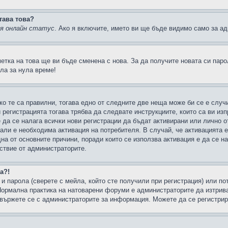
тава това?
ия онлайн статус
. Ако я включите, името ви ще бъде видимо само за ад
метка на това ще ви бъде сменена с нова. За да получите новата си пар
ла за нула време!
ко те са правилни, тогава едно от следните две неща може би се е слу
 регистрацията тогава трябва да следвате инструкциите, които са ви из
е да се налага всички нови регистрации да бъдат активирани или лично о
али е необходима активация на потребителя. В случай, че активацията 
дна от основните причини, поради които се използва активация е да се 
йствие от администраторите.
а?!
и парола (сверете с мейла, който сте получили при регистрация) или пот
ормална практика на натоварени форуми е администраторите да изтрива
вържете се с администраторите за информация. Можете да се регистрират