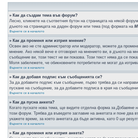
» Как да създам тема във форум?
Лесно, кликнете на съответния бутон на страницата на някой форум
дъното на страницата на даден форум или тема (под формата на
М
Върнете се в началото
» Как да променя или изтрия мнение?
Освен ако не сте администратор или модератор, можете да промен
мнение. Ако някой вече е отговорил на мнението ви, в дъното на мн
съобщение ви, този текст не ви показва. Този текст няма да се по
Моля забележете, че обикновените потребители не могат да изтрива
Върнете се в началото
» Как да добавя подпис към съобщенията си?
За да добавите подпис към съобщение, първо трябва да си направ
пускане на съобщение, за да добавите подписа в края на съобщени
Върнете се в началото
» Как да пусна анкета?
Когато пускате нова тема, ще видите отделна форма за
Добавяне н
този форум. Трябва да въведете заглавие на анкетата и поне два в
укажете време, за което анкетата да бъде активна, като 0 ще резу
Върнете се в началото
» Как да променя или изтрия анкета?