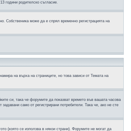
д 13 години родителско съгласие.
ено. Собственика може да е спрял временно регистрацията на
намира на върха на страниците, но това зависи от Темата на
йките си, така че форумите да показват времето във вашата часова
 задавани само от регистрирани потребители. Така че, ако не сте
ото (която се използва в някои страни). Форумите не могат да