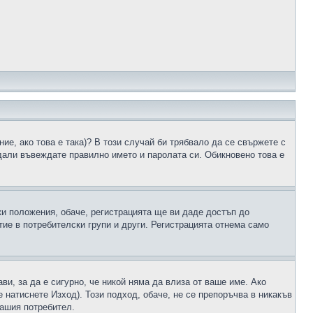
ие, ако това е така)? В този случай би трябвало да се свържете с
 дали въвеждате правилно името и паролата си. Обикновено това е
ки положения, обаче, регистрацията ще ви даде достъп до
ие в потребителски групи и други. Регистрацията отнема само
ави, за да е сигурно, че никой няма да влиза от ваше име. Ако
е натиснете Изход). Този подход, обаче, не се препоръчва в никакъв
вашия потребител.