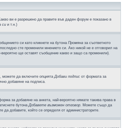
Какво ви е разрешено да правите във даден форум е показано в
 си
и т.н.)
общението си като кликнете на бутона
Промяна
за съответното
а последно сте променили мнението си. Ако никой не е отговорил на
й-вероятно ще оставят съобщение какво и защо са променили).
с, можете да включите опцията
Добави подпис
от формата за
ично добавяне на подписа.
орма за добавяне на анкета, най-вероятно нямате такива права в
натиснете бутона
Добавете възможен отговор
. Можете също да
те да добавите, който се определя от администраторите.