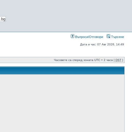
Въпроси/Отговори
Търсене
Дата и час: 07 Авг 2026, 14:49
Часовете са според зоната UTC + 2 часа [
DST
]