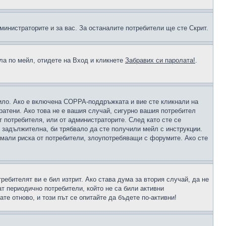
министраторите и за вас. За останалите потребители ще сте Скрит.
ола по мейл, отидете на Вход и кликнете
Забравих си паролата!
.
чило. Ако е включена COPPA-поддръжката и вие сте кликнали на
пратени. Ако това не е вашия случай, сигурно вашия потребител
т потребителя, или от администраторите. След като сте се
е задължителна, би трябвало да сте получили мейл с инструкции.
намали риска от потребители, злоупотребяващи с форумите. Ако сте
ребителят ви е бил изтрит. Ако става дума за втория случай, да не
т периодично потребители, който не са били активни
е отново, и този път се опитайте да бъдете по-активни!