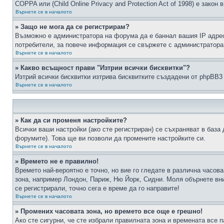
COPPA или (Child Online Privacy and Protection Act of 1998) е зако
Върнете се в началото
» Защо не мога да се регистрирам?
Възможно е администратора на форума да е баннал вашия IP адрес 
потребители, за повече информация се свържете с администратора
Върнете се в началото
» Какво всъщност прави "Изтрии всички бисквитки"?
Изтрий всички бисквитки изтрива бисквитките създадени от phpBB3
Върнете се в началото
» Как да си променя настройките?
Всички ваши настройки (ако сте регистриран) се съхраняват в база 
форумите). Това ще ви позволи да промените настройките си.
Върнете се в началото
» Времето не е правилно!
Времето най-вероятно е точно, но вие го гледате в различна часов
зона, например Лондон, Париж, Ню Йорк, Сидни. Моля обърнете вним
се регистрирали, точно сега е време да го направите!
Върнете се в началото
» Промених часовата зона, но времето все още е грешно!
Ако сте сигурни, че сте избрали правилната зона и времената все п