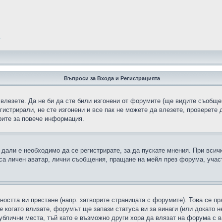
?
Въпроси за Входа и Регистрацията
 влезете. Да не би да сте били изгонени от форумите (ще видите съобщен
егистрирали, не сте изгонени и все пак не можете да влезете, проверете
рите за повече информация.
дали е необходимо да се регистрирате, за да пускате мнения. При всич
 са личен аватар, лични съобщения, пращане на мейл през форума, участ
ността ви престане (напр. затворите страницата с форумите). Това се пр
е
когато влизате, форумът ще запази статуса ви за винаги (или докато н
публични места, тъй като е възможно други хора да влязат на форума с 