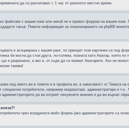
 времената да се различават с 1 час от реалното местно време.
рал файлове с вашия език или никой не е превел форума на вашия език.
създадете такъв. Повече информация за локализирането на phpBB можете
Първата е асоциирана с вашия ранг; по принцип тези картинки са под фо
инка би могла да стои друга, по-голяма, позната като Аватар, която по 
е е разрешено, и ако е, от къде да се вземат Аватарите. Ако не может
иозни такива!
казва под името ви в темите и в профила ви, в зависимост от Темата на
ат специални потребители, например модератори, администратори и т.н..
и администраторите да ви изтрият ненужните мнения и да ви върнат обрат
 вляза?!
отребители чрез вградената мейл форма (ако администраторите са позвол