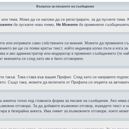
Въпроси за писането на съобщения
 или тема. Може да се наложи да се регистрирате, за да пуснете тема. 
ожете
да пускате нови теми,
Не Можете
да променяте съобщенията
яте или изтривате само собствените си мнения. Можете да промените съ
ението ви ще се появи кратък текст, който индикира колко пъти и кога з
казва и ако администратор или модератор е променил съобщението (те на
т мненията си след като им е било отговорено.
ите такъв. Това става във вашия Профил. След като си направите подпи
ето. Също така, можете да включите от Профила си опцията за автомат
а анкета
точно под главната форма за писане на съобщение. Ако няма ф
ъзможни отговора. За да добавите възможен отговор, въведете текст и 
лтира в безкрайна анкета. Има лимит за възможните отговори, които може