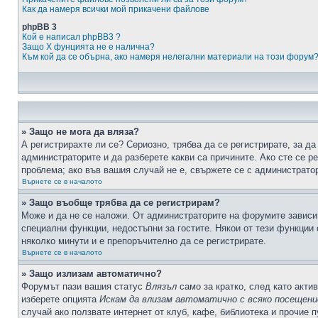
Как да намеря всички мой прикачени файлове
phpBB 3
Кой е написал phpBB3 ?
Защо X фунцията не е налична?
Към кой да се обърна, ако намеря нелегални материали на този форум
» Защо не мога да вляза?
А регистрирахте ли се? Сериозно, трябва да се регистрирате, за да
администраторите и да разберете какви са причините. Ако сте се р
проблема; ако във вашия случай не е, свържете се с администрато
Върнете се в началото
» Защо въобще трябва да се регистрирам?
Може и да не се наложи. От администраторите на форумите зависи 
специални функции, недостъпни за гостите. Някои от тези функции
няколко минути и е препоръчително да се регистрирате.
Върнете се в началото
» Защо излизам автоматично?
Форумът пази вашия статус
Влязъл
само за кратко, след като актив
изберете опцията
Искам да влизам автоматично с всяко посещени
случай ако ползвате интернет от клуб, кафе, библиотека и прочие 