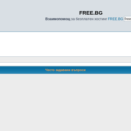
FREE.BG
Взаимопомощ
за безплатен хостинг
FREE.BG
Често задавани въпроси