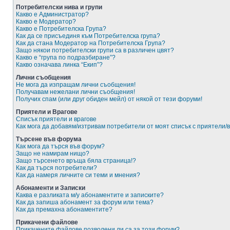
Потребителски нива и групи
Какво е Администратор?
Какво е Модератор?
Какво е Потребителска Група?
Как да се присъединя към Потребителска група?
Как да стана Модератор на Потребителска Група?
Защо някои потребителски групи са в различен цвят?
Какво е “група по подразбиране”?
Какво означава линка “Екип”?
Лични съобщения
Не мога да изпращам лични съобщения!
Получавам нежелани лични съобщения!
Получих спам (или друг обиден мейл) от някой от тези форуми!
Приятели и Врагове
Списък приятели и врагове
Как мога да добавям/изтривам потребители от моят списък с приятели/
Търсене във форума
Как мога да търся във форум?
Защо не намирам нищо?
Защо търсенето връща бяла страница!?
Как да търся потребители?
Как да намеря личните си теми и мнения?
Абонаменти и Записки
Каква е разликата м/у абонаментите и записките?
Как да запиша абонамент за форум или тема?
Как да премахна абонаментите?
Прикачени файлове
Прикачените файлове позволени ли са за този форум?