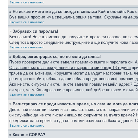
Върнете се в началото
» Не искам името ми да се вижда в списъка Кой е онлайн. Как с
Във вашия профил има специална опция за това:
Скриване на ваш
Върнете се в началото
» Забравих си паролата!
Без паника! Не е възможно да получите старата си парола, но за с
След това просто следвайте инструкциите и ще получите нова паро
Върнете се в началото
» Добре, регистрирах се, но не мога да вляза!
Първо проверете дали сте въвели правилно името и паролата си. А
Съгласен съм със тези условия и възрастта ми е
под
13 години
при
трябва да се активира. Форумите могат да бъдат настроени така, ч
регистрирали, би трябвало да ви е била представена информация д
Ако не сте, сигурни ли сте, че сте въвели правилен мейл адрес? Е
сигурен, че мейл адреса ви е правилен, най-добре потърсете съде
Върнете се в началото
» Регистрирах се преди известно време, но сега не мога да вляз
Двете най-вероятни причини за това са: въвели сте неправилни име 
би случайно да не сте писали нищо по форумите за дълго време? Н
продължително време, за да се намали размера на базата данни. С
Върнете се в началото
» Какво е COPPA?