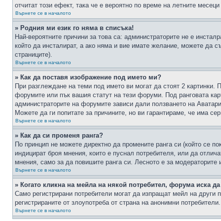
отчитат този ефект, така че е вероятно по време на летните месеци
Върнете се в началото
» Родния ми език го няма в списъка!
Най-вероятните причини за това са: администраторите не е инстал
който да инсталират, а ако няма и вие имате желание, можете да 
страниците).
Върнете се в началото
» Как да поставя изображение под името ми?
При разглеждане на теми под името ви могат да стоят 2 картинки. 
форумите или пък вашия статут на тези форуми. Под ранговата карт
администраторите на форумите зависи дали ползването на Аватари щ
Можете да ги попитате за причините, но ви гарантираме, че има сер
Върнете се в началото
» Как да си променя ранга?
По принцип не можете директно да промените ранга си (който се по
индицират броя мнения, които е пуснал потребителя, или да отлич
мнения, само за да повишите ранга си. Лесното е за модераторите 
Върнете се в началото
» Когато кликна на мейла на някой потребител, форума иска да
Само регистрирани потребители могат да изпращат мейл на други п
регистрираните от злоупотреба от страна на анонимни потребители.
Върнете се в началото