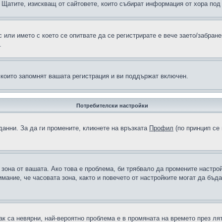
н в Щатите, изискващ от сайтовете, които събират информация от хора по
или името с което се опитвате да се регистрирате е вече заето/забран
.
 които запомнят вашата регистрация и ви поддържат включен.
Потребителски настройки
данни. За да ги промените, кликнете на връзката
Профил
(по принцип се 
а зона от вашата. Ако това е проблема, би трябвало да промените настро
ание, че часовата зона, както и повечето от настройките могат да бъдат
ак са невярни, най-вероятно проблема е в промяната на времето през лят