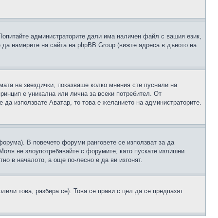
 Попитайте администраторите дали има наличен файл с вашия език,
 да намерите на сайта на phpBB Group (вижте адреса в дъното на
рмата на звездички, показваше колко мнения сте пуснали на
принцип е уникална или лична за всеки потребител. От
е да използвате Аватар, то това е желанието на администраторите.
 форума). В повечето форуми ранговете се използват за да
 Моля не злоупотребявайте с форумите, като пускате излишни
но в началото, а още по-лесно е да ви изгонят.
или това, разбира се). Това се прави с цел да се предпазят