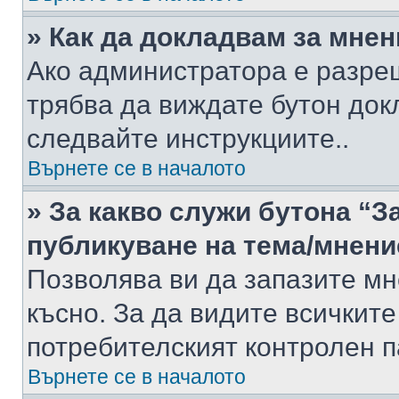
» Как да докладвам за мне
Ако администратора е разре
трябва да виждате бутон док
следвайте инструкциите..
Върнете се в началото
» За какво служи бутона “З
публикуване на тема/мнени
Позволява ви да запазите мне
късно. За да видите всичките
потребителският контролен п
Върнете се в началото