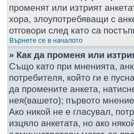
променят или изтрият анкета
хора, злоупотребяващи с ан
отговори след като са постъп
Върнете се в началото
» Как да променя или изтри
Също като при мненията, анк
потребителя, който ги е пусн
да промените анкета, натисн
нея(вашето); първото мнение
Ако никой не е гласувал, по
изцяло анкетата, но ако няко