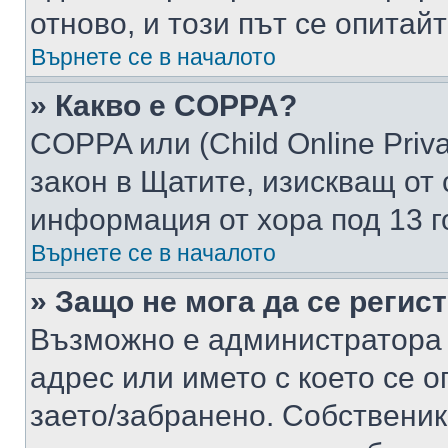
отново, и този път се опитай
Върнете се в началото
» Какво е COPPA?
COPPA или (Child Online Privac
закон в Щатите, изискващ от 
информация от хора под 13 г
Върнете се в началото
» Защо не мога да се регис
Възможно е администратора 
адрес или името с което се о
заето/забранено. Собствени