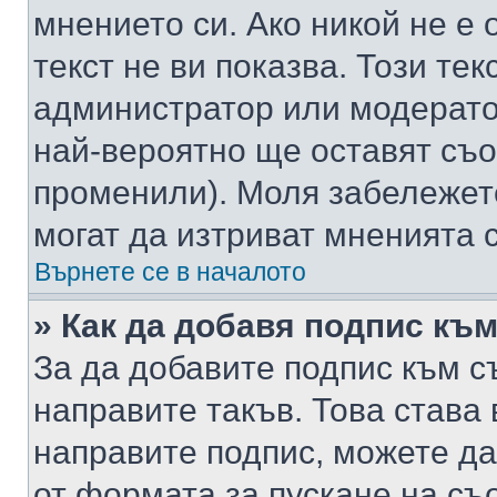
мнението си. Ако никой не е 
текст не ви показва. Този тек
администратор или модерато
най-вероятно ще оставят съ
променили). Моля забележет
могат да изтриват мненията с
Върнете се в началото
» Как да добавя подпис къ
За да добавите подпис към с
направите такъв. Това става
направите подпис, можете д
от формата за пускане на съ