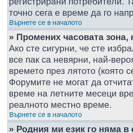
регистрирани потребители. Та
точно сега е време да го нап
Върнете се в началото
» Промених часовата зона, 
Ако сте сигурни, че сте избр
все пак са невярни, най-вер
времето през лятото (която с
Форумите не могат да отчитат
време на летните месеци вре
реалното местно време.
Върнете се в началото
» Родния ми език го няма в