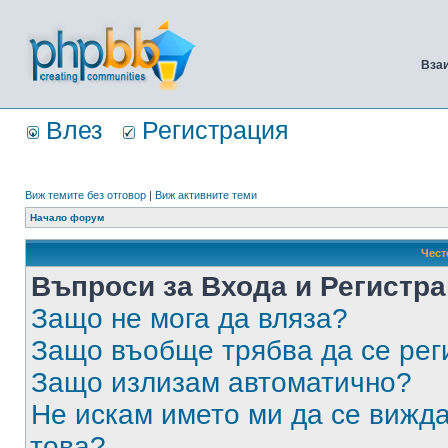
Вза
Влез
Регистрация
Виж темите без отговор
|
Виж активните теми
Начало форум
Чест
Въпроси за Входа и Регистр
Защо не мога да вляза?
Защо въобще трябва да се ре
Защо излизам автоматично?
Не искам името ми да се вижда
това?