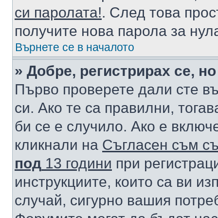
си паролата!
. След това про
получите нова парола за нул
Върнете се в началото
» Добре, регистрирах се, но
Първо проверете дали сте в
си. Ако те са правилни, тога
би се е случило. Ако е вклю
кликнали на
Съгласен съм съ
под
13 години
при регистраци
инструкциите, които са ви из
случай, сигурно вашия потре