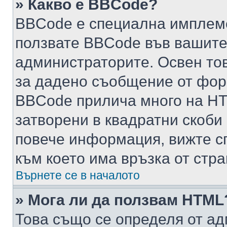
» Какво е BBCode?
BBCode е специална имплем
ползвате BBCode във вашите
администраторите. Освен то
за дадено съобщение от фор
BBCode прилича много на HTM
затворени в квадратни скоби (е
повече информация, вижте с
към което има връзка от стра
Върнете се в началото
» Мога ли да ползвам HTML
Това също се определя от ад