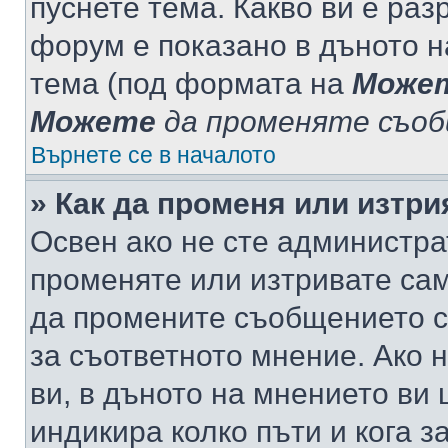
пуснете тема. Какво ви е ра
форум е показано в дъното 
тема (под формата на
Може
Можете
да променяте съо
Върнете се в началото
» Как да променя или изтр
Освен ако не сте администра
променяте или изтривате са
да промените съобщението с
за съответното мнение. Ако 
ви, в дъното на мнението ви 
индикира колко пъти и кога 