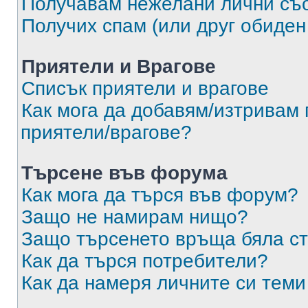
Получавам нежелани лични съ
Получих спам (или друг обиден
Приятели и Врагове
Списък приятели и врагове
Как мога да добавям/изтривам 
приятели/врагове?
Търсене във форума
Как мога да търся във форум?
Защо не намирам нищо?
Защо търсенето връща бяла ст
Как да търся потребители?
Как да намеря личните си теми