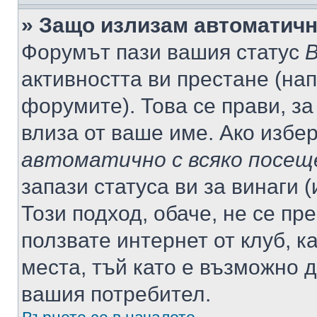
» Защо излизам автоматич
Форумът пази вашия статус
В
активността ви престане (нап
форумите). Това се прави, за
влиза от ваше име. Ако избе
автоматично с всяко посещ
запази статуса ви за винаги 
Този подход, обаче, не се пр
ползвате интернет от клуб, 
места, тъй като е възможно 
вашия потребител.