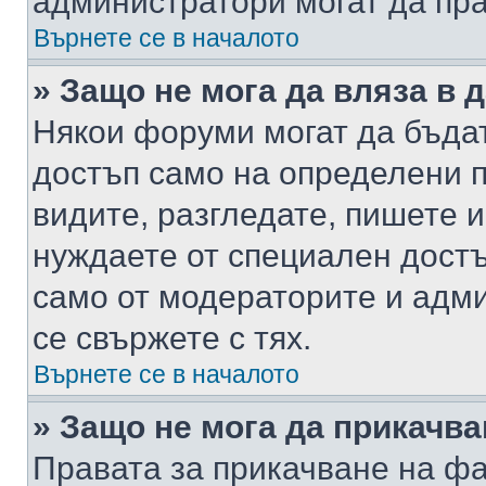
администратори могат да пр
Върнете се в началото
» Защо не мога да вляза в
Някои форуми могат да бъда
достъп само на определени п
видите, разгледате, пишете и
нуждаете от специален достъ
само от модераторите и адм
се свържете с тях.
Върнете се в началото
» Защо не мога да прикачв
Правата за прикачване на фа