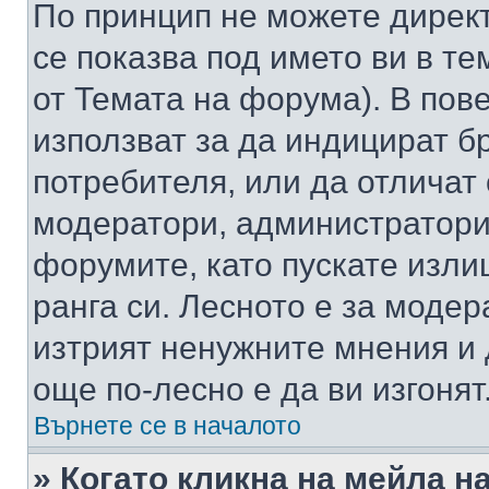
По принцип не можете директ
се показва под името ви в те
от Темата на форума). В пов
използват за да индицират б
потребителя, или да отличат
модератори, администратори 
форумите, като пускате изли
ранга си. Лесното е за моде
изтрият ненужните мнения и 
още по-лесно е да ви изгонят
Върнете се в началото
» Когато кликна на мейла н