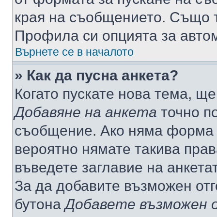
края на съобщението. Също т
Профила си опцията за авто
Върнете се в началото
» Как да пусна анкета?
Когато пускате нова тема, щ
Добавяне на анкета
точно по
съобщение. Ако няма форма з
вероятно нямате такива прав
въведете заглавие на анкета
За да добавите възможен отг
бутона
Добавете възможен 