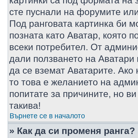
картинки са под формата на 
сте пуснали на форумите или
Под ранговата картинка би мо
позната като Аватар, която п
всеки потребител. От админ
дали ползването на Аватари щ
да се вземат Аватарите. Ако
то това е желанието на адми
попитате за причините, но в
такива!
Върнете се в началото
» Как да си променя ранга?