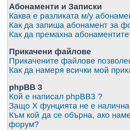
Абонаменти и Записки
Каква е разликата м/у абонаме
Как да запиша абонамент за ф
Как да премахна абонаментите
Прикачени файлове
Прикачените файлове позволен
Как да намеря всички мой при
phpBB 3
Кой е написал phpBB3 ?
Защо X фунцията не е налична
Към кой да се обърна, ако нам
форум?