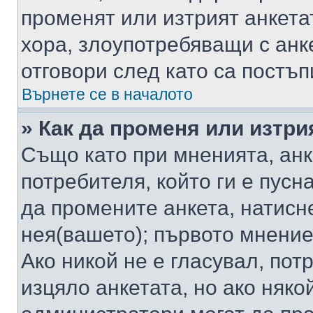
променят или изтрият анкета
хора, злоупотребяващи с ан
отговори след като са постъп
Върнете се в началото
» Как да променя или изтри
Също като при мненията, анк
потребителя, който ги е пусн
да промените анкета, натисн
нея(вашето); първото мнение
Ако никой не е гласувал, по
изцяло анкетата, но ако няко