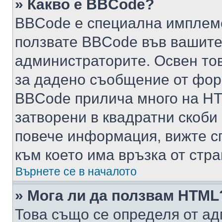
» Какво е BBCode?
BBCode е специална имплем
ползвате BBCode във вашите
администраторите. Освен то
за дадено съобщение от фор
BBCode прилича много на HTM
затворени в квадратни скоби (е
повече информация, вижте с
към което има връзка от стра
Върнете се в началото
» Мога ли да ползвам HTML
Това също се определя от ад