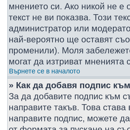
мнението си. Ако никой не е 
текст не ви показва. Този тек
администратор или модерато
най-вероятно ще оставят съ
променили). Моля забележет
могат да изтриват мненията с
Върнете се в началото
» Как да добавя подпис къ
За да добавите подпис към с
направите такъв. Това става
направите подпис, можете д
от формата за пускане на съ