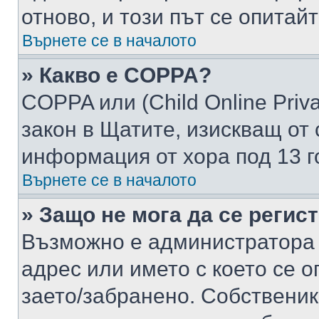
отново, и този път се опитай
Върнете се в началото
» Какво е COPPA?
COPPA или (Child Online Privac
закон в Щатите, изискващ от 
информация от хора под 13 г
Върнете се в началото
» Защо не мога да се регис
Възможно е администратора 
адрес или името с което се о
заето/забранено. Собствени