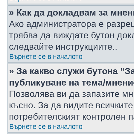
» Как да докладвам за мне
Ако администратора е разре
трябва да виждате бутон док
следвайте инструкциите..
Върнете се в началото
» За какво служи бутона “З
публикуване на тема/мнени
Позволява ви да запазите мне
късно. За да видите всичките
потребителският контролен п
Върнете се в началото