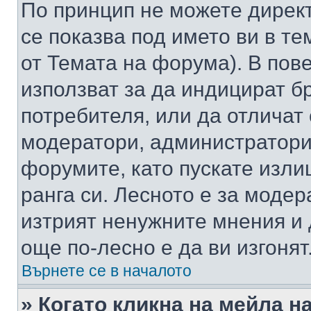
По принцип не можете директ
се показва под името ви в те
от Темата на форума). В пов
използват за да индицират б
потребителя, или да отличат
модератори, администратори 
форумите, като пускате изли
ранга си. Лесното е за моде
изтрият ненужните мнения и 
още по-лесно е да ви изгонят
Върнете се в началото
» Когато кликна на мейла н