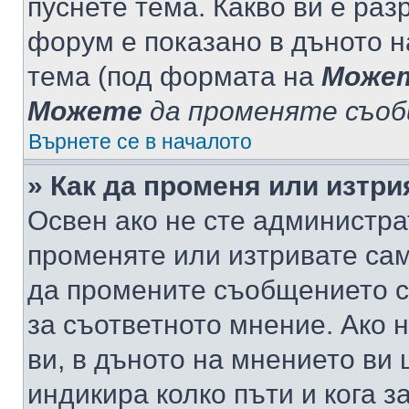
пуснете тема. Какво ви е ра
форум е показано в дъното 
тема (под формата на
Може
Можете
да променяте съо
Върнете се в началото
» Как да променя или изтр
Освен ако не сте администра
променяте или изтривате са
да промените съобщението с
за съответното мнение. Ако 
ви, в дъното на мнението ви 
индикира колко пъти и кога 