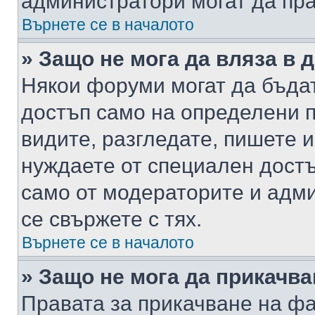
администратори могат да пр
Върнете се в началото
» Защо не мога да вляза в
Някои форуми могат да бъда
достъп само на определени п
видите, разгледате, пишете и
нуждаете от специален достъ
само от модераторите и адм
се свържете с тях.
Върнете се в началото
» Защо не мога да прикачв
Правата за прикачване на фа