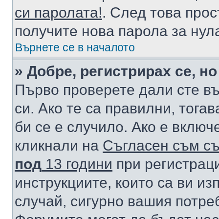
си паролата!
. След това про
получите нова парола за нул
Върнете се в началото
» Добре, регистрирах се, но
Първо проверете дали сте в
си. Ако те са правилни, тога
би се е случило. Ако е вклю
кликнали на
Съгласен съм съ
под
13 години
при регистраци
инструкциите, които са ви из
случай, сигурно вашия потре