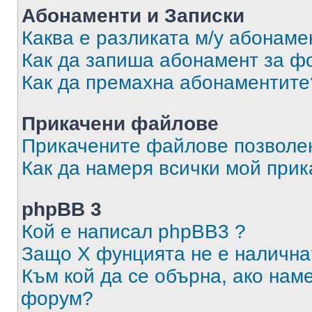
Абонаменти и Записки
Каква е разликата м/у абонаме
Как да запиша абонамент за ф
Как да премахна абонаментите
Прикачени файлове
Прикачените файлове позволен
Как да намеря всички мой при
phpBB 3
Кой е написал phpBB3 ?
Защо X фунцията не е налична
Към кой да се обърна, ако нам
форум?