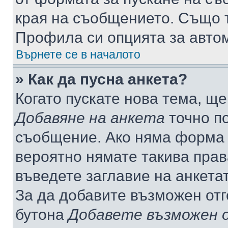
края на съобщението. Също т
Профила си опцията за авто
Върнете се в началото
» Как да пусна анкета?
Когато пускате нова тема, щ
Добавяне на анкета
точно по
съобщение. Ако няма форма з
вероятно нямате такива прав
въведете заглавие на анкета
За да добавите възможен отг
бутона
Добавете възможен 