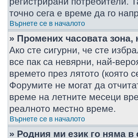
регистрирани потребители. Та
точно сега е време да го нап
Върнете се в началото
» Промених часовата зона, 
Ако сте сигурни, че сте избр
все пак са невярни, най-вер
времето през лятото (която с
Форумите не могат да отчитат
време на летните месеци вре
реалното местно време.
Върнете се в началото
» Родния ми език го няма в