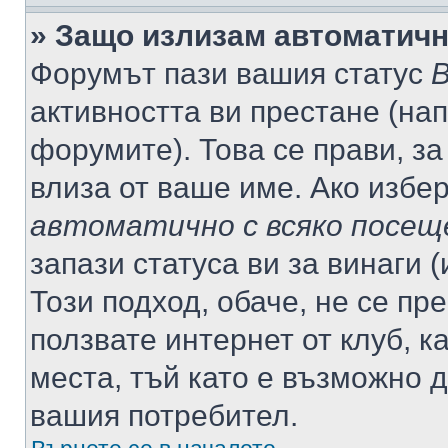
» Защо излизам автоматич
Форумът пази вашия статус
В
активността ви престане (нап
форумите). Това се прави, за
влиза от ваше име. Ако избе
автоматично с всяко посещ
запази статуса ви за винаги 
Този подход, обаче, не се пр
ползвате интернет от клуб, 
места, тъй като е възможно 
вашия потребител.