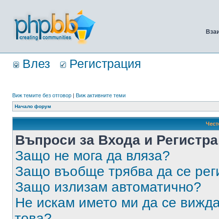
Вза
Влез
Регистрация
Виж темите без отговор
|
Виж активните теми
Начало форум
Чест
Въпроси за Входа и Регистр
Защо не мога да вляза?
Защо въобще трябва да се ре
Защо излизам автоматично?
Не искам името ми да се вижда
това?