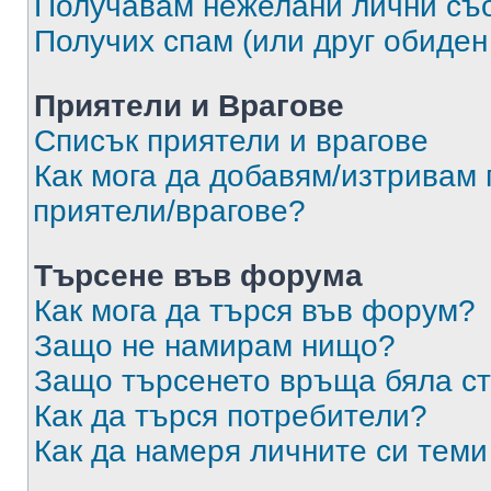
Получавам нежелани лични съ
Получих спам (или друг обиден
Приятели и Врагове
Списък приятели и врагове
Как мога да добавям/изтривам 
приятели/врагове?
Търсене във форума
Как мога да търся във форум?
Защо не намирам нищо?
Защо търсенето връща бяла ст
Как да търся потребители?
Как да намеря личните си теми