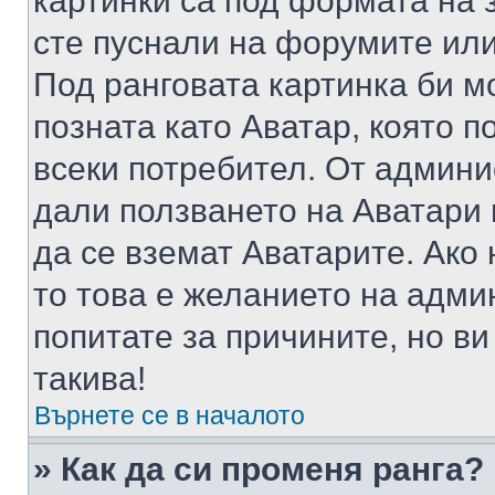
картинки са под формата на 
сте пуснали на форумите или
Под ранговата картинка би мо
позната като Аватар, която п
всеки потребител. От админ
дали ползването на Аватари щ
да се вземат Аватарите. Ако
то това е желанието на адми
попитате за причините, но в
такива!
Върнете се в началото
» Как да си променя ранга?