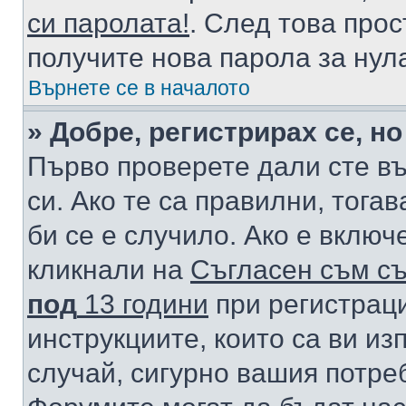
си паролата!
. След това про
получите нова парола за нул
Върнете се в началото
» Добре, регистрирах се, но
Първо проверете дали сте в
си. Ако те са правилни, тога
би се е случило. Ако е вклю
кликнали на
Съгласен съм съ
под
13 години
при регистраци
инструкциите, които са ви из
случай, сигурно вашия потре