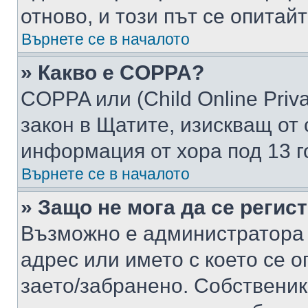
отново, и този път се опитай
Върнете се в началото
» Какво е COPPA?
COPPA или (Child Online Privac
закон в Щатите, изискващ от 
информация от хора под 13 г
Върнете се в началото
» Защо не мога да се регис
Възможно е администратора 
адрес или името с което се о
заето/забранено. Собствени