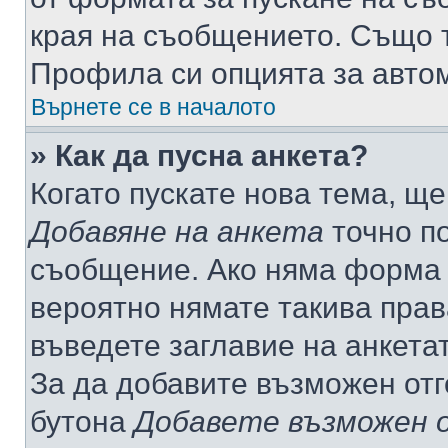
края на съобщението. Също т
Профила си опцията за авто
Върнете се в началото
» Как да пусна анкета?
Когато пускате нова тема, щ
Добавяне на анкета
точно по
съобщение. Ако няма форма з
вероятно нямате такива прав
въведете заглавие на анкета
За да добавите възможен отг
бутона
Добавете възможен 