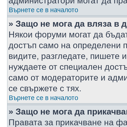
администратори могат да пр
Върнете се в началото
» Защо не мога да вляза в
Някои форуми могат да бъда
достъп само на определени п
видите, разгледате, пишете и
нуждаете от специален достъ
само от модераторите и адм
се свържете с тях.
Върнете се в началото
» Защо не мога да прикачв
Правата за прикачване на фа