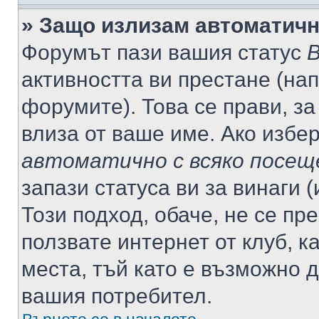
» Защо излизам автоматич
Форумът пази вашия статус
В
активността ви престане (нап
форумите). Това се прави, за
влиза от ваше име. Ако избе
автоматично с всяко посещ
запази статуса ви за винаги 
Този подход, обаче, не се пр
ползвате интернет от клуб, 
места, тъй като е възможно 
вашия потребител.