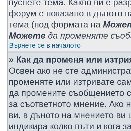
пуснете тема. Какво ви е ра
форум е показано в дъното 
тема (под формата на
Може
Можете
да променяте съо
Върнете се в началото
» Как да променя или изтр
Освен ако не сте администра
променяте или изтривате са
да промените съобщението с
за съответното мнение. Ако 
ви, в дъното на мнението ви 
индикира колко пъти и кога 