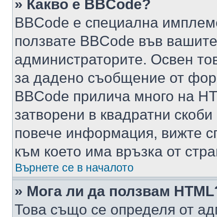
» Какво е BBCode?
BBCode е специална имплем
ползвате BBCode във вашите
администраторите. Освен то
за дадено съобщение от фор
BBCode прилича много на HTM
затворени в квадратни скоби (е
повече информация, вижте с
към което има връзка от стра
Върнете се в началото
» Мога ли да ползвам HTML
Това също се определя от ад