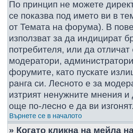
По принцип не можете директ
се показва под името ви в те
от Темата на форума). В пов
използват за да индицират б
потребителя, или да отличат
модератори, администратори 
форумите, като пускате изли
ранга си. Лесното е за моде
изтрият ненужните мнения и 
още по-лесно е да ви изгонят
Върнете се в началото
» Когато кликна на мейла н