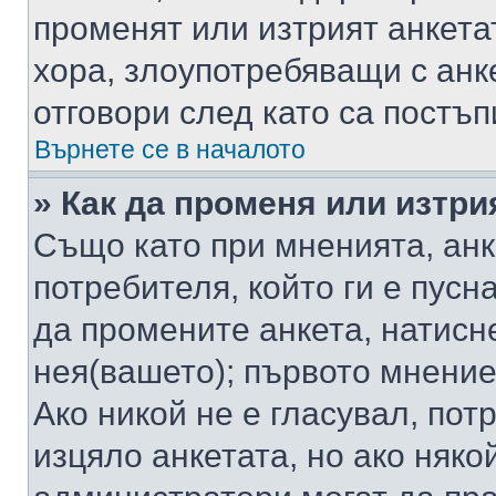
променят или изтрият анкета
хора, злоупотребяващи с ан
отговори след като са постъп
Върнете се в началото
» Как да променя или изтри
Също като при мненията, анк
потребителя, който ги е пусн
да промените анкета, натисн
нея(вашето); първото мнение
Ако никой не е гласувал, по
изцяло анкетата, но ако няко