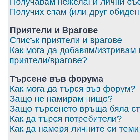
Получавам нежелани лични съ
Получих спам (или друг обиден
Приятели и Врагове
Списък приятели и врагове
Как мога да добавям/изтривам 
приятели/врагове?
Търсене във форума
Как мога да търся във форум?
Защо не намирам нищо?
Защо търсенето връща бяла ст
Как да търся потребители?
Как да намеря личните си теми