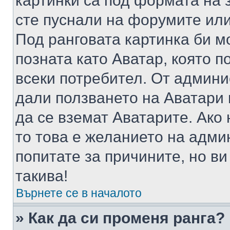
картинки са под формата на 
сте пуснали на форумите или
Под ранговата картинка би мо
позната като Аватар, която п
всеки потребител. От админ
дали ползването на Аватари щ
да се вземат Аватарите. Ако
то това е желанието на адми
попитате за причините, но в
такива!
Върнете се в началото
» Как да си променя ранга?