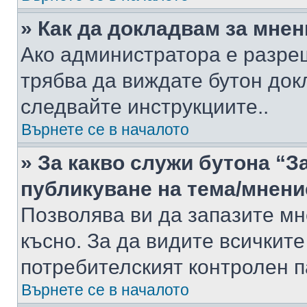
» Как да докладвам за мне
Ако администратора е разре
трябва да виждате бутон док
следвайте инструкциите..
Върнете се в началото
» За какво служи бутона “З
публикуване на тема/мнени
Позволява ви да запазите мне
късно. За да видите всичките
потребителският контролен п
Върнете се в началото