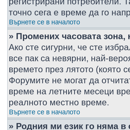
регистрирани потребители. Та
точно сега е време да го нап
Върнете се в началото
» Промених часовата зона, 
Ако сте сигурни, че сте избр
все пак са невярни, най-вер
времето през лятото (която с
Форумите не могат да отчитат
време на летните месеци вре
реалното местно време.
Върнете се в началото
» Родния ми език го няма в