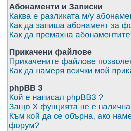
Абонаменти и Записки
Каква е разликата м/у абонаме
Как да запиша абонамент за ф
Как да премахна абонаментите
Прикачени файлове
Прикачените файлове позволен
Как да намеря всички мой при
phpBB 3
Кой е написал phpBB3 ?
Защо X фунцията не е налична
Към кой да се обърна, ако нам
форум?