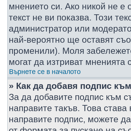
мнението си. Ако никой не е 
текст не ви показва. Този тек
администратор или модерато
най-вероятно ще оставят съ
променили). Моля забележет
могат да изтриват мненията с
Върнете се в началото
» Как да добавя подпис къ
За да добавите подпис към с
направите такъв. Това става
направите подпис, можете д
от формата за пускане на съ