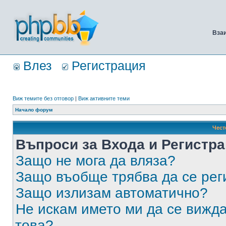
Вза
Влез
Регистрация
Виж темите без отговор
|
Виж активните теми
Начало форум
Чест
Въпроси за Входа и Регистр
Защо не мога да вляза?
Защо въобще трябва да се ре
Защо излизам автоматично?
Не искам името ми да се вижда
това?