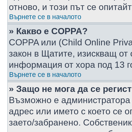
отново, и този път се опитай
Върнете се в началото
» Какво е COPPA?
COPPA или (Child Online Privac
закон в Щатите, изискващ от 
информация от хора под 13 г
Върнете се в началото
» Защо не мога да се регис
Възможно е администратора 
адрес или името с което се о
заето/забранено. Собствени