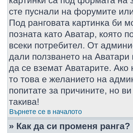
картинки са под формата на 
сте пуснали на форумите или
Под ранговата картинка би мо
позната като Аватар, която п
всеки потребител. От админ
дали ползването на Аватари щ
да се вземат Аватарите. Ако
то това е желанието на адми
попитате за причините, но в
такива!
Върнете се в началото
» Как да си променя ранга?