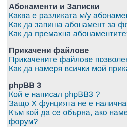
Абонаменти и Записки
Каква е разликата м/у абонаме
Как да запиша абонамент за ф
Как да премахна абонаментите
Прикачени файлове
Прикачените файлове позволен
Как да намеря всички мой при
phpBB 3
Кой е написал phpBB3 ?
Защо X фунцията не е налична
Към кой да се обърна, ако нам
форум?