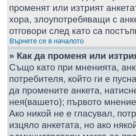
променят или изтрият анкета
хора, злоупотребяващи с ан
отговори след като са постъп
Върнете се в началото
» Как да променя или изтри
Също като при мненията, анк
потребителя, който ги е пусн
да промените анкета, натисн
нея(вашето); първото мнение
Ако никой не е гласувал, по
изцяло анкетата, но ако няко