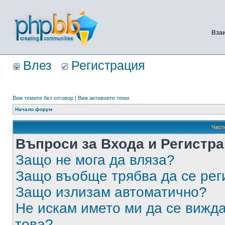
Вза
Влез
Регистрация
Виж темите без отговор
|
Виж активните теми
Начало форум
Чест
Въпроси за Входа и Регистр
Защо не мога да вляза?
Защо въобще трябва да се ре
Защо излизам автоматично?
Не искам името ми да се вижда
това?