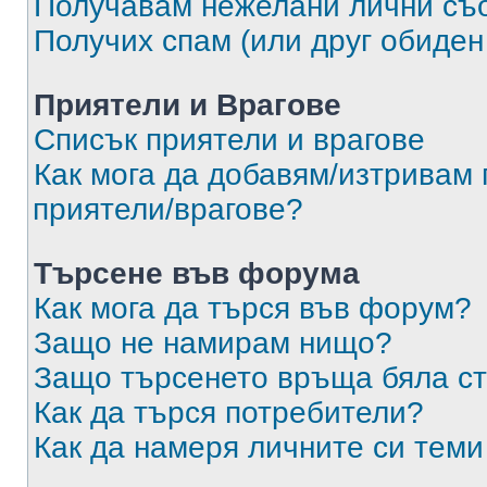
Получавам нежелани лични съ
Получих спам (или друг обиден
Приятели и Врагове
Списък приятели и врагове
Как мога да добавям/изтривам 
приятели/врагове?
Търсене във форума
Как мога да търся във форум?
Защо не намирам нищо?
Защо търсенето връща бяла ст
Как да търся потребители?
Как да намеря личните си теми