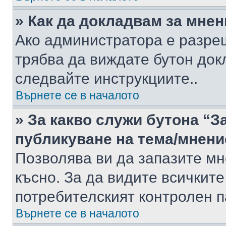
» Как да докладвам за мне
Ако администратора е разре
трябва да виждате бутон док
следвайте инструкциите..
Върнете се в началото
» За какво служи бутона “З
публикуване на тема/мнени
Позволява ви да запазите мне
късно. За да видите всичките
потребителският контролен п
Върнете се в началото