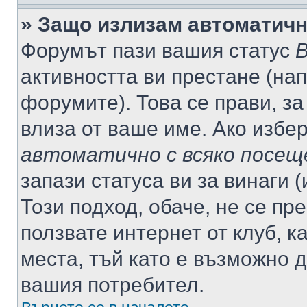
» Защо излизам автоматич
Форумът пази вашия статус
В
активността ви престане (нап
форумите). Това се прави, за
влиза от ваше име. Ако избе
автоматично с всяко посещ
запази статуса ви за винаги 
Този подход, обаче, не се пр
ползвате интернет от клуб, 
места, тъй като е възможно 
вашия потребител.