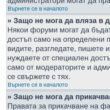
администратори могат да пр
Върнете се в началото
» Защо не мога да вляза в
Някои форуми могат да бъда
достъп само на определени п
видите, разгледате, пишете и
нуждаете от специален достъ
само от модераторите и адм
се свържете с тях.
Върнете се в началото
» Защо не мога да прикачв
Правата за прикачване на фа