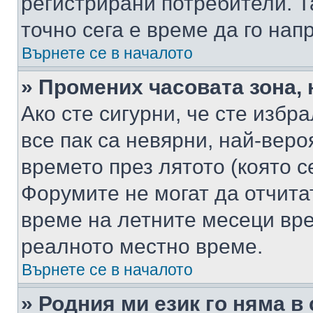
регистрирани потребители. Та
точно сега е време да го нап
Върнете се в началото
» Промених часовата зона, 
Ако сте сигурни, че сте избр
все пак са невярни, най-вер
времето през лятото (която с
Форумите не могат да отчитат
време на летните месеци вре
реалното местно време.
Върнете се в началото
» Родния ми език го няма в