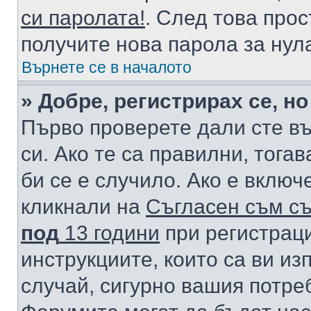
си паролата!
. След това про
получите нова парола за нул
Върнете се в началото
» Добре, регистрирах се, но
Първо проверете дали сте в
си. Ако те са правилни, тога
би се е случило. Ако е вклю
кликнали на
Съгласен съм съ
под
13 години
при регистраци
инструкциите, които са ви из
случай, сигурно вашия потре