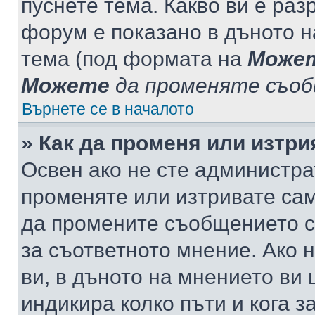
пуснете тема. Какво ви е ра
форум е показано в дъното 
тема (под формата на
Може
Можете
да променяте съо
Върнете се в началото
» Как да променя или изтр
Освен ако не сте администра
променяте или изтривате са
да промените съобщението с
за съответното мнение. Ако 
ви, в дъното на мнението ви 
индикира колко пъти и кога 