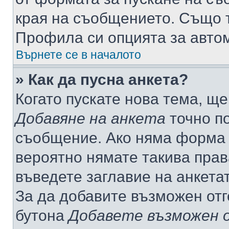
края на съобщението. Също т
Профила си опцията за авто
Върнете се в началото
» Как да пусна анкета?
Когато пускате нова тема, щ
Добавяне на анкета
точно по
съобщение. Ако няма форма з
вероятно нямате такива прав
въведете заглавие на анкета
За да добавите възможен отг
бутона
Добавете възможен 