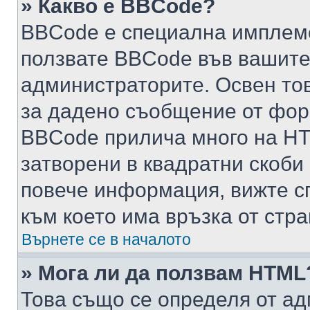
» Какво е BBCode?
BBCode е специална имплем
ползвате BBCode във вашите
администраторите. Освен то
за дадено съобщение от фор
BBCode прилича много на HTM
затворени в квадратни скоби (е
повече информация, вижте с
към което има връзка от стра
Върнете се в началото
» Мога ли да ползвам HTML
Това също се определя от ад