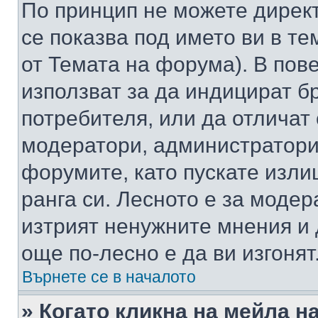
По принцип не можете директ
се показва под името ви в те
от Темата на форума). В пов
използват за да индицират б
потребителя, или да отличат
модератори, администратори 
форумите, като пускате изли
ранга си. Лесното е за моде
изтрият ненужните мнения и 
още по-лесно е да ви изгонят
Върнете се в началото
» Когато кликна на мейла н