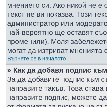
мнението си. Ако никой не е 
текст не ви показва. Този тек
администратор или модерато
най-вероятно ще оставят съ
променили). Моля забележет
могат да изтриват мненията с
Върнете се в началото
» Как да добавя подпис къ
За да добавите подпис към с
направите такъв. Това става
направите подпис, можете д
от формата за пускане на съ