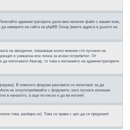
 Попитайте администраторите дали има наличен файл с вашия език,
 да намерите на сайта на phpBB Group (вижте адреса в дъното на
рмата на звездички, показваше колко мнения сте пуснали на
принцип е уникална или лична за всеки потребител. От
е да използвате Аватар, то това е желанието на администраторите.
 форума). В повечето форуми ранговете се използват за да
 Моля не злоупотребявайте с форумите, като пускате излишни
но в началото, а още по-лесно е да ви изгонят.
или това, разбира се). Това се прави с цел да се предпазят