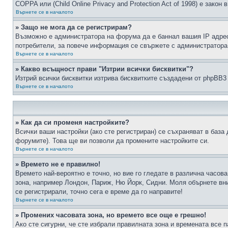
COPPA или (Child Online Privacy and Protection Act of 1998) е зако
Върнете се в началото
» Защо не мога да се регистрирам?
Възможно е администратора на форума да е баннал вашия IP адрес 
потребители, за повече информация се свържете с администратора
Върнете се в началото
» Какво всъщност прави "Изтрии всички бисквитки"?
Изтрий всички бисквитки изтрива бисквитките създадени от phpBB3
Върнете се в началото
» Как да си променя настройките?
Всички ваши настройки (ако сте регистриран) се съхраняват в база 
форумите). Това ще ви позволи да промените настройките си.
Върнете се в началото
» Времето не е правилно!
Времето най-вероятно е точно, но вие го гледате в различна часов
зона, например Лондон, Париж, Ню Йорк, Сидни. Моля обърнете вним
се регистрирали, точно сега е време да го направите!
Върнете се в началото
» Промених часовата зона, но времето все още е грешно!
Ако сте сигурни, че сте избрали правилната зона и времената все п