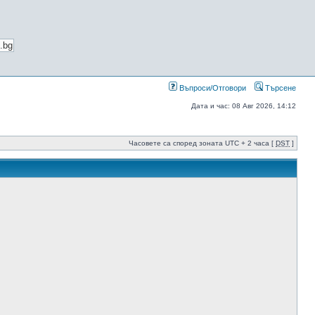
Въпроси/Отговори
Търсене
Дата и час: 08 Авг 2026, 14:12
Часовете са според зоната UTC + 2 часа [
DST
]