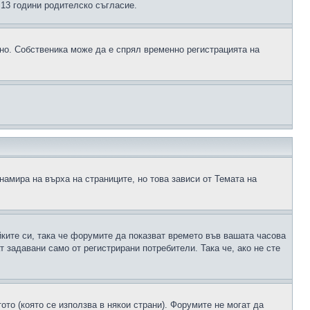
д 13 години родителско съгласие.
ено. Собственика може да е спрял временно регистрацията на
намира на върха на страниците, но това зависи от Темата на
йките си, така че форумите да показват времето във вашата часова
 задавани само от регистрирани потребители. Така че, ако не сте
ото (която се използва в някои страни). Форумите не могат да