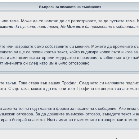
Въпроси за писането на съобщения
 или тема. Може да се наложи да се регистрирате, за да пуснете тема. 
ожете
да пускате нови теми,
Не Можете
да променяте съобщенията
яте или изтривате само собствените си мнения. Можете да промените съ
ението ви ще се появи кратък текст, който индикира колко пъти и кога з
казва и ако администратор или модератор е променил съобщението (те на
т мненията си след като им е било отговорено.
ите такъв. Това става във вашия Профил. След като си направите подпи
ето. Също така, можете да включите от Профила си опцията за автомат
а анкета
точно под главната форма за писане на съобщение. Ако няма ф
ъзможни отговора. За да добавите възможен отговор, въведете текст и 
лтира в безкрайна анкета. Има лимит за възможните отговори, които може