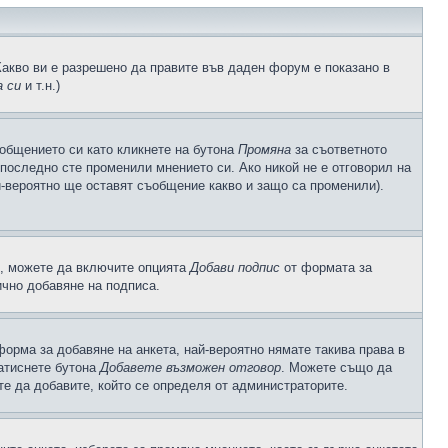
Какво ви е разрешено да правите във даден форум е показано в
 си
и т.н.)
общението си като кликнете на бутона
Промяна
за съответното
а последно сте променили мнението си. Ако никой не е отговорил на
й-вероятно ще оставят съобщение какво и защо са променили).
с, можете да включите опцията
Добави подпис
от формата за
ично добавяне на подписа.
орма за добавяне на анкета, най-вероятно нямате такива права в
натиснете бутона
Добавете възможен отговор
. Можете също да
те да добавите, който се определя от администраторите.