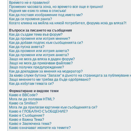
Времето не е правилно!
Промених часовата зона, но времето все още е грешно!
Родния ми език го няма в списъка!
Как да поставя изображение под името ми?
Как да си променя ранга?
Когато кликна на мейла на някой потребител, форума иска да вляза?!
Въпроси за писането на съобщения
Как да създам тема във форум?
Как да променя или изтрия мнение?
Как да добавя подпис към съобщенията си?
Как да пусна анкета?
Как да променя или изтрия анкета?
Как да променя или изтрия анкета?
Защо не мога да вляза в даден форум?
Защо не мога да прикачвам файлове?
Защо получих предупреждение?
Как да докладвам за мнения на модератор?
За какво служи бутона “Запази” в дъното на страницата за публикуване
Защо мнението ми трябва да бъде одобрявано?
Как да избутам темата си?
Форматиране и видове теми
Какво е BBCode?
Мога ли да ползвам HTML?
Какво са Smilies?
Мога ли да прилагам картинки към съобщенията си?
Какво е ГЛОБАЛНО СЪОБЩЕНИЕ?
Какво е Съобщение?
Какво е Важна Тема?
Какво е Заключена тема?
Какво означават иконите на темите?