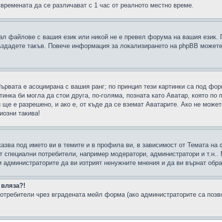
 времената да се различават с 1 час от реалното местно време.
рал файлове с вашия език или никой не е превел форума на вашия език.
създадете такъв. Повече информация за локализирането на phpBB можете
Първата е асоциирана с вашия ранг; по принцип тези картинки са под фо
инка би могла да стои друга, по-голяма, позната като Аватар, която по 
е е разрешено, и ако е, от къде да се вземат Аватарите. Ако не может
иозни такива!
казва под името ви в темите и в профила ви, в зависимост от Темата на
ат специални потребители, например модератори, администратори и т.н..
и администраторите да ви изтрият ненужните мнения и да ви върнат обрат
 вляза?!
отребители чрез вградената мейл форма (ако администраторите са позвол