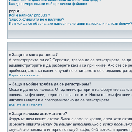
Как да намеря всички мой прикачени файлове
phpBB 3
Кой е написал phpBB3 ?
Защо X фунцията не е налична?
Към кой да се обърна, ако намеря нелегални материали на този форум
» Защо не мога да вляза?
А регистрирахте ли се? Сериозно, трябва да се регистрирате, за да
администраторите и да разберете какви са причините. Ако сте се р
проблема; ако във вашия случай не е, свържете се с администрато
Върнете се в началото
» Защо въобще трябва да се регистрирам?
Може и да не се наложи. От администраторите на форумите зависи 
специални функции, недостъпни за гостите. Някои от тези функции
няколко минути и е препоръчително да се регистрирате.
Върнете се в началото
» Защо излизам автоматично?
Форумът пази вашия статус
Влязъл
само за кратко, след като актив
изберете опцията
Искам да влизам автоматично с всяко посещени
случай ако ползвате интернет от клуб, кафе, библиотека и прочие 