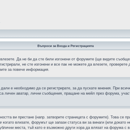
?
Въпроси за Входа и Регистрацията
 влезете. Да не би да сте били изгонени от форумите (ще видите съобщен
егистрирали, не сте изгонени и все пак не можете да влезете, проверете
рите за повече информация.
дали е необходимо да се регистрирате, за да пускате мнения. При всич
 са личен аватар, лични съобщения, пращане на мейл през форума, участ
ността ви престане (напр. затворите страницата с форумите). Това се пр
е
когато влизате, форумът ще запази статуса ви за винаги (или докато н
публични места, тъй като е възможно други хора да влязат на форума с 