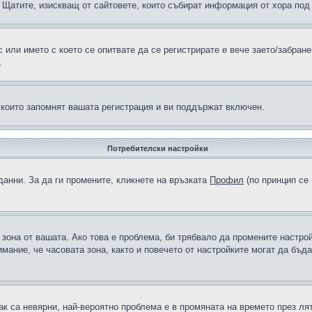
н в Щатите, изискващ от сайтовете, които събират информация от хора по
или името с което се опитвате да се регистрирате е вече заето/забран
.
 които запомнят вашата регистрация и ви поддържат включен.
Потребителски настройки
данни. За да ги промените, кликнете на връзката
Профил
(по принцип се 
а зона от вашата. Ако това е проблема, би трябвало да промените настро
ание, че часовата зона, както и повечето от настройките могат да бъдат
ак са невярни, най-вероятно проблема е в промяната на времето през лят