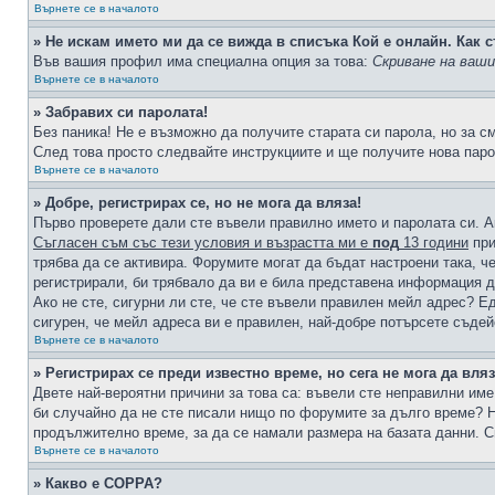
Върнете се в началото
» Не искам името ми да се вижда в списъка Кой е онлайн. Как с
Във вашия профил има специална опция за това:
Скриване на ваш
Върнете се в началото
» Забравих си паролата!
Без паника! Не е възможно да получите старата си парола, но за с
След това просто следвайте инструкциите и ще получите нова паро
Върнете се в началото
» Добре, регистрирах се, но не мога да вляза!
Първо проверете дали сте въвели правилно името и паролата си. А
Съгласен съм със тези условия и възрастта ми е
под
13 години
при
трябва да се активира. Форумите могат да бъдат настроени така, ч
регистрирали, би трябвало да ви е била представена информация д
Ако не сте, сигурни ли сте, че сте въвели правилен мейл адрес? Е
сигурен, че мейл адреса ви е правилен, най-добре потърсете съде
Върнете се в началото
» Регистрирах се преди известно време, но сега не мога да вляз
Двете най-вероятни причини за това са: въвели сте неправилни име 
би случайно да не сте писали нищо по форумите за дълго време? Н
продължително време, за да се намали размера на базата данни. С
Върнете се в началото
» Какво е COPPA?