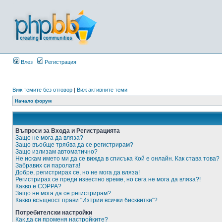
Влез
Регистрация
Виж темите без отговор
|
Виж активните теми
Начало форум
Въпроси за Входа и Регистрацията
Защо не мога да вляза?
Защо въобще трябва да се регистрирам?
Защо излизам автоматично?
Не искам името ми да се вижда в списъка Кой е онлайн. Как става това?
Забравих си паролата!
Добре, регистрирах се, но не мога да вляза!
Регистрирах се преди известно време, но сега не мога да вляза?!
Какво е COPPA?
Защо не мога да се регистрирам?
Какво всъщност прави "Изтрии всички бисквитки"?
Потребителски настройки
Как да си променя настройките?