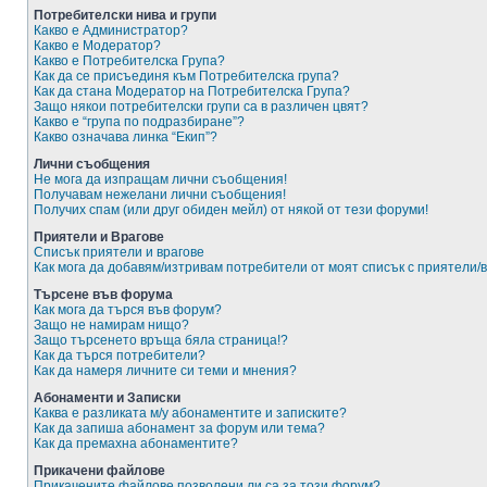
Потребителски нива и групи
Какво е Администратор?
Какво е Модератор?
Какво е Потребителска Група?
Как да се присъединя към Потребителска група?
Как да стана Модератор на Потребителска Група?
Защо някои потребителски групи са в различен цвят?
Какво е “група по подразбиране”?
Какво означава линка “Екип”?
Лични съобщения
Не мога да изпращам лични съобщения!
Получавам нежелани лични съобщения!
Получих спам (или друг обиден мейл) от някой от тези форуми!
Приятели и Врагове
Списък приятели и врагове
Как мога да добавям/изтривам потребители от моят списък с приятели/
Търсене във форума
Как мога да търся във форум?
Защо не намирам нищо?
Защо търсенето връща бяла страница!?
Как да търся потребители?
Как да намеря личните си теми и мнения?
Абонаменти и Записки
Каква е разликата м/у абонаментите и записките?
Как да запиша абонамент за форум или тема?
Как да премахна абонаментите?
Прикачени файлове
Прикачените файлове позволени ли са за този форум?