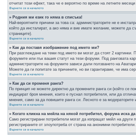
отчитат този ефект, така че е вероятно по време на летните месеци
Върнете се в началото
» Родния ми език го няма в списъка!
Най-вероятните причини за това са: администраторите не е инстал
който да инсталират, а ако няма и вие имате желание, можете да 
страниците).
Върнете се в началото
» Как да поставя изображение под името ми?
При разглеждане на теми под името ви могат да стоят 2 картинки. 
форумите или пък вашия статут на тези форуми. Под ранговата карт
администраторите на форумите зависи дали ползването на Аватари щ
Можете да ги попитате за причините, но ви гарантираме, че има сер
Върнете се в началото
» Как да си променя ранга?
По принцип не можете директно да промените ранга си (който се по
индицират броя мнения, които е пуснал потребителя, или да отлич
мнения, само за да повишите ранга си. Лесното е за модераторите 
Върнете се в началото
» Когато кликна на мейла на някой потребител, форума иска да
Само регистрирани потребители могат да изпращат мейл на други п
регистрираните от злоупотреба от страна на анонимни потребители.
Върнете се в началото