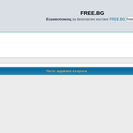
FREE.BG
Взаимопомощ
за безплатен хостинг
FREE.BG
Често задавани въпроси