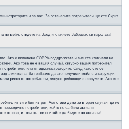
министраторите и за вас. За останалите потребители ще сте Скрит.
ола по мейл, отидете на Вход и кликнете
Забравих си паролата!
.
чило. Ако е включена COPPA-поддръжката и вие сте кликнали на
пратени. Ако това не е вашия случай, сигурно вашия потребител
т потребителя, или от администраторите. След като сте се
е задължителна, би трябвало да сте получили мейл с инструкции.
намали риска от потребители, злоупотребяващи с форумите. Ако сте
ребителят ви е бил изтрит. Ако става дума за втория случай, да не
т периодично потребители, който не са били активни
е отново, и този път се опитайте да бъдете по-активни!