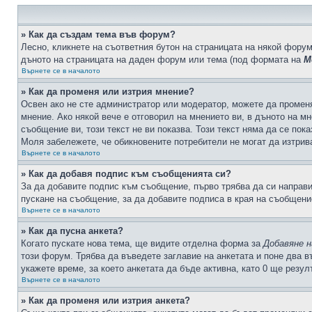
» Как да създам тема във форум?
Лесно, кликнете на съответния бутон на страницата на някой форум
дъното на страницата на даден форум или тема (под формата на
М
Върнете се в началото
» Как да променя или изтрия мнение?
Освен ако не сте администратор или модератор, можете да промен
мнение. Ако някой вече е отговорил на мнението ви, в дъното на мн
съобщение ви, този текст не ви показва. Този текст няма да се по
Моля забележете, че обикновените потребители не могат да изтрива
Върнете се в началото
» Как да добавя подпис към съобщенията си?
За да добавите подпис към съобщение, първо трябва да си направ
пускане на съобщение, за да добавите подписа в края на съобщени
Върнете се в началото
» Как да пусна анкета?
Когато пускате нова тема, ще видите отделна форма за
Добавяне н
този форум. Трябва да въведете заглавие на анкетата и поне два в
укажете време, за което анкетата да бъде активна, като 0 ще резу
Върнете се в началото
» Как да променя или изтрия анкета?