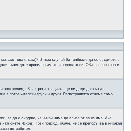
ие, ако това е така)? В този случай би трябвало да се свържете с
 дали въвеждате правилно името и паролата си. Обикновено това е
ки положения, обаче, регистрацията ще ви даде достъп до
ие в потребителски групи и други. Регистрацията отнема само
ави, за да е сигурно, че никой няма да влиза от ваше име. Ако
е натиснете Изход). Този подход, обаче, не се препоръчва в никакъв
вашия потребител.