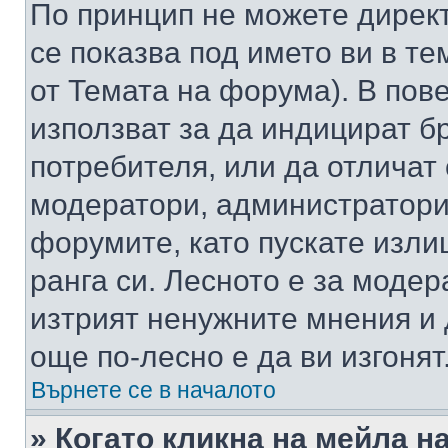
По принцип не можете директ
се показва под името ви в те
от Темата на форума). В пов
използват за да индицират б
потребителя, или да отличат
модератори, администратори 
форумите, като пускате изли
ранга си. Лесното е за моде
изтрият ненужните мнения и 
още по-лесно е да ви изгонят
Върнете се в началото
» Когато кликна на мейла н