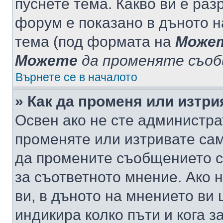
пуснете тема. Какво ви е ра
форум е показано в дъното 
тема (под формата на
Може
Можете
да променяте съо
Върнете се в началото
» Как да променя или изтр
Освен ако не сте администра
променяте или изтривате са
да промените съобщението с
за съответното мнение. Ако 
ви, в дъното на мнението ви 
индикира колко пъти и кога 