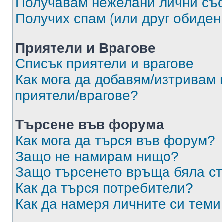
Получавам нежелани лични съ
Получих спам (или друг обиден
Приятели и Врагове
Списък приятели и врагове
Как мога да добавям/изтривам 
приятели/врагове?
Търсене във форума
Как мога да търся във форум?
Защо не намирам нищо?
Защо търсенето връща бяла ст
Как да търся потребители?
Как да намеря личните си теми