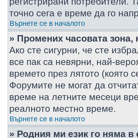
регистрирани потребители. Та
точно сега е време да го нап
Върнете се в началото
» Промених часовата зона, 
Ако сте сигурни, че сте избр
все пак са невярни, най-вер
времето през лятото (която с
Форумите не могат да отчитат
време на летните месеци вре
реалното местно време.
Върнете се в началото
» Родния ми език го няма в