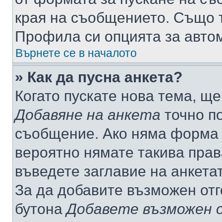
края на съобщението. Също т
Профила си опцията за авто
Върнете се в началото
» Как да пусна анкета?
Когато пускате нова тема, щ
Добавяне на анкета
точно по
съобщение. Ако няма форма з
вероятно нямате такива прав
въведете заглавие на анкета
За да добавите възможен отг
бутона
Добавете възможен 