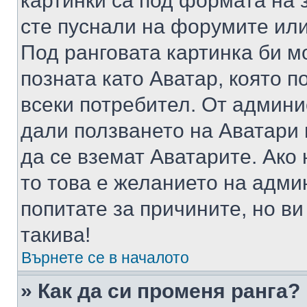
картинки са под формата на 
сте пуснали на форумите или
Под ранговата картинка би мо
позната като Аватар, която п
всеки потребител. От админ
дали ползването на Аватари щ
да се вземат Аватарите. Ако
то това е желанието на адми
попитате за причините, но в
такива!
Върнете се в началото
» Как да си променя ранга?