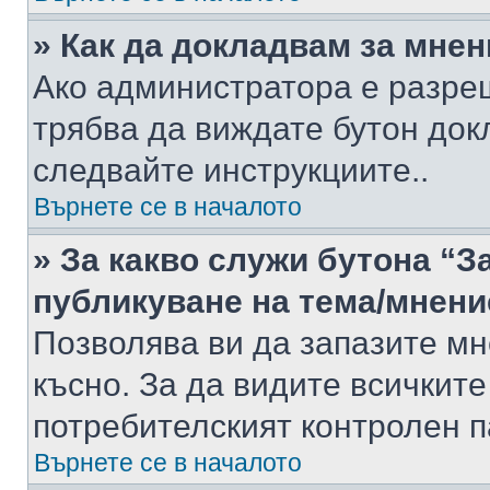
» Как да докладвам за мне
Ако администратора е разре
трябва да виждате бутон док
следвайте инструкциите..
Върнете се в началото
» За какво служи бутона “З
публикуване на тема/мнени
Позволява ви да запазите мне
късно. За да видите всичките
потребителският контролен п
Върнете се в началото