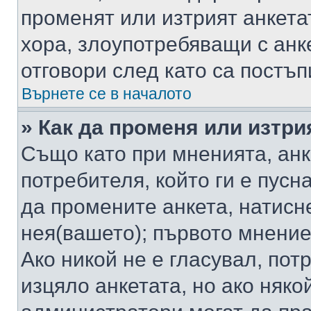
променят или изтрият анкета
хора, злоупотребяващи с ан
отговори след като са постъп
Върнете се в началото
» Как да променя или изтри
Също като при мненията, анк
потребителя, който ги е пусн
да промените анкета, натисн
нея(вашето); първото мнение
Ако никой не е гласувал, по
изцяло анкетата, но ако няко