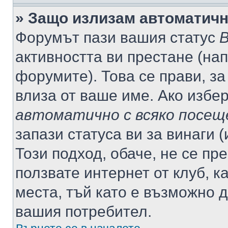
» Защо излизам автоматич
Форумът пази вашия статус
В
активността ви престане (нап
форумите). Това се прави, за
влиза от ваше име. Ако избе
автоматично с всяко посещ
запази статуса ви за винаги 
Този подход, обаче, не се пр
ползвате интернет от клуб, 
места, тъй като е възможно 
вашия потребител.