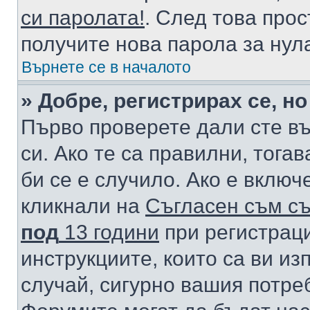
си паролата!
. След това про
получите нова парола за нул
Върнете се в началото
» Добре, регистрирах се, но
Първо проверете дали сте в
си. Ако те са правилни, тога
би се е случило. Ако е вклю
кликнали на
Съгласен съм съ
под
13 години
при регистраци
инструкциите, които са ви из
случай, сигурно вашия потре