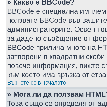
» Какво е BBCode?
BBCode е специална имплем
ползвате BBCode във вашите
администраторите. Освен то
за дадено съобщение от фор
BBCode прилича много на HTM
затворени в квадратни скоби (е
повече информация, вижте с
към което има връзка от стра
Върнете се в началото
» Мога ли да ползвам HTML
Това също се определя от ад