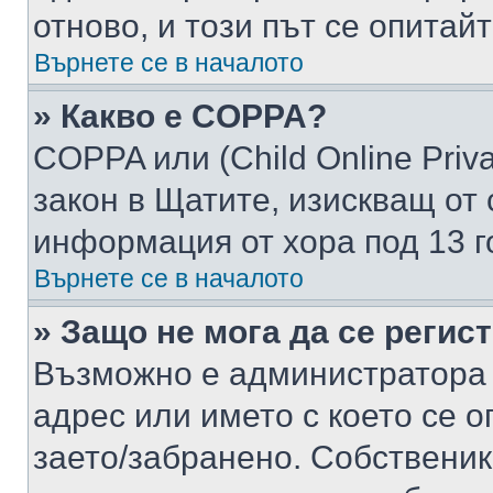
отново, и този път се опитай
Върнете се в началото
» Какво е COPPA?
COPPA или (Child Online Privac
закон в Щатите, изискващ от 
информация от хора под 13 г
Върнете се в началото
» Защо не мога да се регис
Възможно е администратора 
адрес или името с което се о
заето/забранено. Собствени