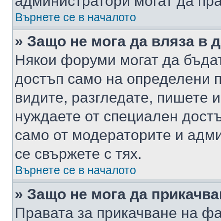
администратори могат да пр
Върнете се в началото
» Защо не мога да вляза в
Някои форуми могат да бъда
достъп само на определени п
видите, разгледате, пишете и
нуждаете от специален достъ
само от модераторите и адм
се свържете с тях.
Върнете се в началото
» Защо не мога да прикачв
Правата за прикачване на фа