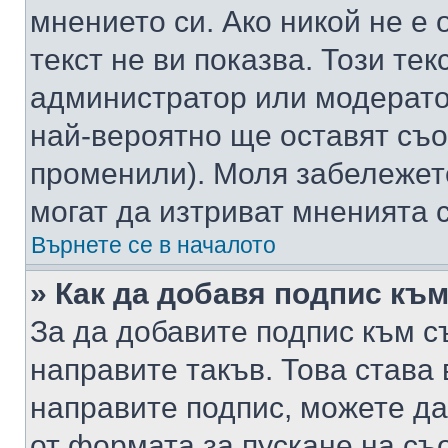
мнението си. Ако никой не е 
текст не ви показва. Този тек
администратор или модерато
най-вероятно ще оставят съ
променили). Моля забележет
могат да изтриват мненията с
Върнете се в началото
» Как да добавя подпис къ
За да добавите подпис към с
направите такъв. Това става
направите подпис, можете д
от формата за пускане на съ