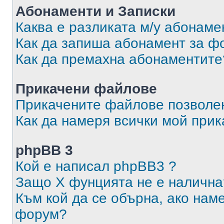
Абонаменти и Записки
Каква е разликата м/у абонаме
Как да запиша абонамент за ф
Как да премахна абонаментите
Прикачени файлове
Прикачените файлове позволен
Как да намеря всички мой при
phpBB 3
Кой е написал phpBB3 ?
Защо X фунцията не е налична
Към кой да се обърна, ако нам
форум?