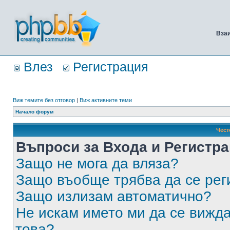
Вза
Влез
Регистрация
Виж темите без отговор
|
Виж активните теми
Начало форум
Чест
Въпроси за Входа и Регистр
Защо не мога да вляза?
Защо въобще трябва да се ре
Защо излизам автоматично?
Не искам името ми да се вижда
това?