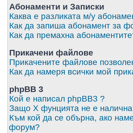
Абонаменти и Записки
Каква е разликата м/у абонаме
Как да запиша абонамент за ф
Как да премахна абонаментите
Прикачени файлове
Прикачените файлове позволен
Как да намеря всички мой при
phpBB 3
Кой е написал phpBB3 ?
Защо X фунцията не е налична
Към кой да се обърна, ако нам
форум?