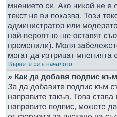
мнението си. Ако никой не е 
текст не ви показва. Този тек
администратор или модерато
най-вероятно ще оставят съ
променили). Моля забележет
могат да изтриват мненията с
Върнете се в началото
» Как да добавя подпис къ
За да добавите подпис към с
направите такъв. Това става
направите подпис, можете д
от формата за пускане на съ