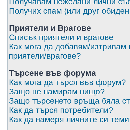
Получавам нежелани лични съ
Получих спам (или друг обиден
Приятели и Врагове
Списък приятели и врагове
Как мога да добавям/изтривам 
приятели/врагове?
Търсене във форума
Как мога да търся във форум?
Защо не намирам нищо?
Защо търсенето връща бяла ст
Как да търся потребители?
Как да намеря личните си теми