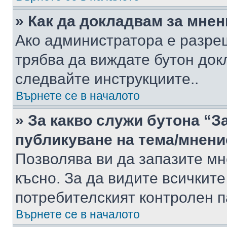
» Как да докладвам за мне
Ако администратора е разре
трябва да виждате бутон док
следвайте инструкциите..
Върнете се в началото
» За какво служи бутона “З
публикуване на тема/мнени
Позволява ви да запазите мне
късно. За да видите всичките
потребителският контролен п
Върнете се в началото