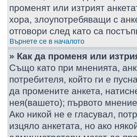
променят или изтрият анкета
хора, злоупотребяващи с ан
отговори след като са постъп
Върнете се в началото
» Как да променя или изтри
Също като при мненията, анк
потребителя, който ги е пусн
да промените анкета, натисн
нея(вашето); първото мнение
Ако никой не е гласувал, по
изцяло анкетата, но ако няко