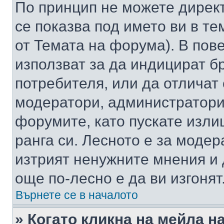
По принцип не можете директ
се показва под името ви в те
от Темата на форума). В пов
използват за да индицират б
потребителя, или да отличат
модератори, администратори 
форумите, като пускате изли
ранга си. Лесното е за моде
изтрият ненужните мнения и 
още по-лесно е да ви изгонят
Върнете се в началото
» Когато кликна на мейла н