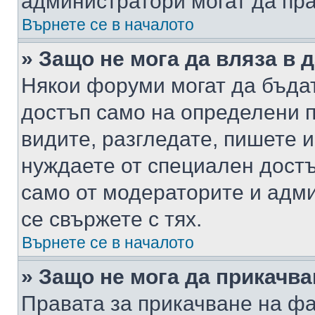
администратори могат да пр
Върнете се в началото
» Защо не мога да вляза в
Някои форуми могат да бъда
достъп само на определени п
видите, разгледате, пишете и
нуждаете от специален достъ
само от модераторите и адм
се свържете с тях.
Върнете се в началото
» Защо не мога да прикачв
Правата за прикачване на фа