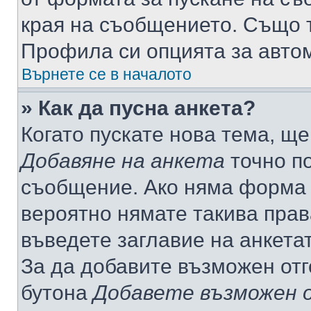
края на съобщението. Също т
Профила си опцията за авто
Върнете се в началото
» Как да пусна анкета?
Когато пускате нова тема, щ
Добавяне на анкета
точно по
съобщение. Ако няма форма з
вероятно нямате такива прав
въведете заглавие на анкета
За да добавите възможен отг
бутона
Добавете възможен 