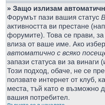
» Защо излизам автоматич
Форумът пази вашия статус
В
активността ви престане (нап
форумите). Това се прави, за
влиза от ваше име. Ако избе
автоматично с всяко посещ
запази статуса ви за винаги 
Този подход, обаче, не се пр
ползвате интернет от клуб, 
места, тъй като е възможно 
вашия потребител.