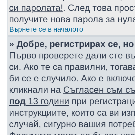
си паролата!
. След това про
получите нова парола за нул
Върнете се в началото
» Добре, регистрирах се, но
Първо проверете дали сте в
си. Ако те са правилни, тога
би се е случило. Ако е вклю
кликнали на
Съгласен съм съ
под
13 години
при регистраци
инструкциите, които са ви из
случай, сигурно вашия потре