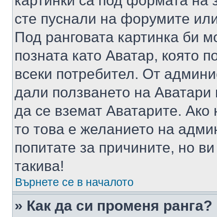
картинки са под формата на 
сте пуснали на форумите или
Под ранговата картинка би мо
позната като Аватар, която п
всеки потребител. От админ
дали ползването на Аватари щ
да се вземат Аватарите. Ако
то това е желанието на адми
попитате за причините, но в
такива!
Върнете се в началото
» Как да си променя ранга?