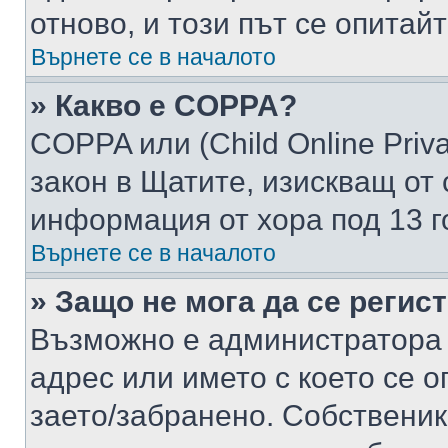
отново, и този път се опитай
Върнете се в началото
» Какво е COPPA?
COPPA или (Child Online Privac
закон в Щатите, изискващ от 
информация от хора под 13 г
Върнете се в началото
» Защо не мога да се регис
Възможно е администратора 
адрес или името с което се о
заето/забранено. Собствени