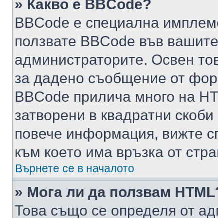
» Какво е BBCode?
BBCode е специална имплем
ползвате BBCode във вашите
администраторите. Освен то
за дадено съобщение от фор
BBCode прилича много на HTM
затворени в квадратни скоби (е
повече информация, вижте с
към което има връзка от стра
Върнете се в началото
» Мога ли да ползвам HTML
Това също се определя от ад