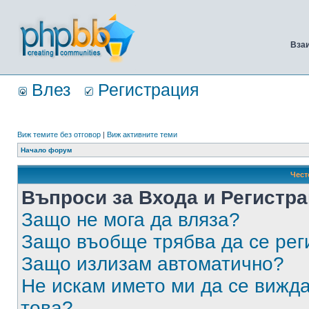
Вза
Влез
Регистрация
Виж темите без отговор
|
Виж активните теми
Начало форум
Чест
Въпроси за Входа и Регистр
Защо не мога да вляза?
Защо въобще трябва да се ре
Защо излизам автоматично?
Не искам името ми да се вижда
това?