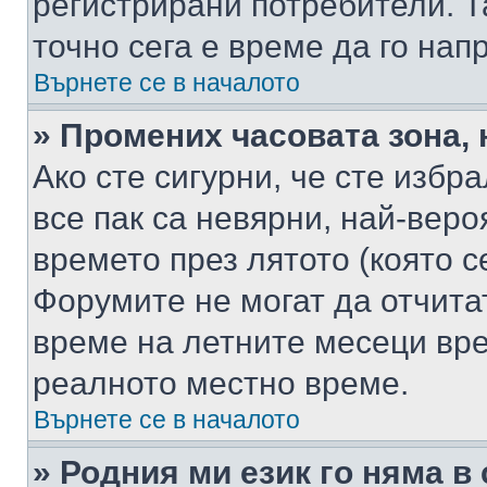
регистрирани потребители. Та
точно сега е време да го нап
Върнете се в началото
» Промених часовата зона, 
Ако сте сигурни, че сте избр
все пак са невярни, най-вер
времето през лятото (която с
Форумите не могат да отчитат
време на летните месеци вре
реалното местно време.
Върнете се в началото
» Родния ми език го няма в