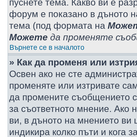
пуснете тема. Какво ви е ра
форум е показано в дъното 
тема (под формата на
Може
Можете
да променяте съо
Върнете се в началото
» Как да променя или изтр
Освен ако не сте администра
променяте или изтривате са
да промените съобщението с
за съответното мнение. Ако 
ви, в дъното на мнението ви 
индикира колко пъти и кога 