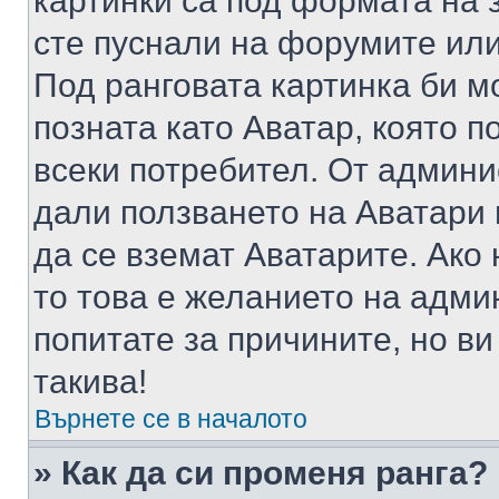
картинки са под формата на 
сте пуснали на форумите или
Под ранговата картинка би мо
позната като Аватар, която п
всеки потребител. От админ
дали ползването на Аватари щ
да се вземат Аватарите. Ако
то това е желанието на адми
попитате за причините, но в
такива!
Върнете се в началото
» Как да си променя ранга?