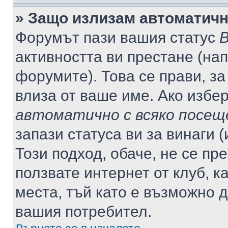
» Защо излизам автоматич
Форумът пази вашия статус
В
активността ви престане (нап
форумите). Това се прави, за
влиза от ваше име. Ако избе
автоматично с всяко посещ
запази статуса ви за винаги 
Този подход, обаче, не се пр
ползвате интернет от клуб, 
места, тъй като е възможно 
вашия потребител.