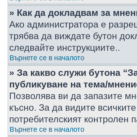
» Как да докладвам за мне
Ако администратора е разре
трябва да виждате бутон док
следвайте инструкциите..
Върнете се в началото
» За какво служи бутона “З
публикуване на тема/мнени
Позволява ви да запазите мне
късно. За да видите всичките
потребителският контролен п
Върнете се в началото