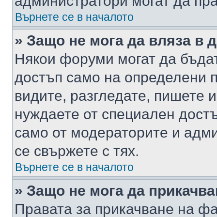
администратори могат да пр
Върнете се в началото
» Защо не мога да вляза в
Някои форуми могат да бъда
достъп само на определени п
видите, разгледате, пишете и
нуждаете от специален достъ
само от модераторите и адм
се свържете с тях.
Върнете се в началото
» Защо не мога да прикачв
Правата за прикачване на фа