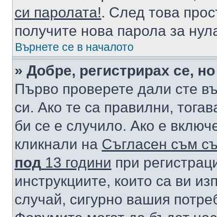
си паролата!
. След това про
получите нова парола за нул
Върнете се в началото
» Добре, регистрирах се, но
Първо проверете дали сте в
си. Ако те са правилни, тога
би се е случило. Ако е вклю
кликнали на
Съгласен съм съ
под
13 години
при регистраци
инструкциите, които са ви из
случай, сигурно вашия потре