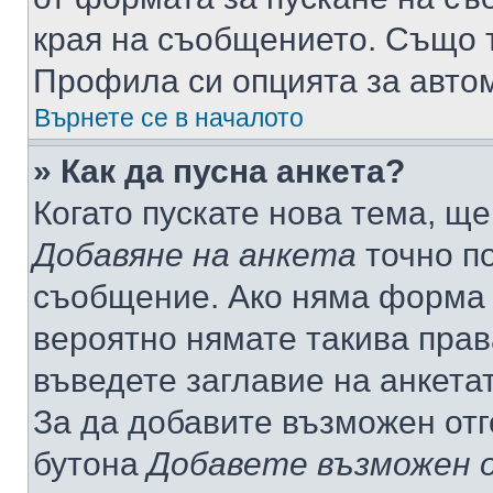
края на съобщението. Също т
Профила си опцията за авто
Върнете се в началото
» Как да пусна анкета?
Когато пускате нова тема, щ
Добавяне на анкета
точно по
съобщение. Ако няма форма з
вероятно нямате такива прав
въведете заглавие на анкета
За да добавите възможен отг
бутона
Добавете възможен 