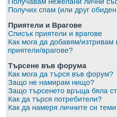
Получавам нежелани лични съ
Получих спам (или друг обиден
Приятели и Врагове
Списък приятели и врагове
Как мога да добавям/изтривам 
приятели/врагове?
Търсене във форума
Как мога да търся във форум?
Защо не намирам нищо?
Защо търсенето връща бяла ст
Как да търся потребители?
Как да намеря личните си теми