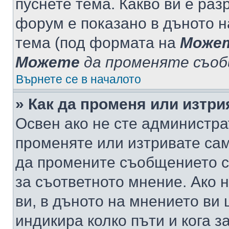
пуснете тема. Какво ви е ра
форум е показано в дъното 
тема (под формата на
Може
Можете
да променяте съо
Върнете се в началото
» Как да променя или изтр
Освен ако не сте администра
променяте или изтривате са
да промените съобщението с
за съответното мнение. Ако 
ви, в дъното на мнението ви 
индикира колко пъти и кога 