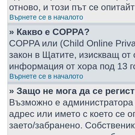
отново, и този път се опитай
Върнете се в началото
» Какво е COPPA?
COPPA или (Child Online Privac
закон в Щатите, изискващ от 
информация от хора под 13 г
Върнете се в началото
» Защо не мога да се регис
Възможно е администратора 
адрес или името с което се о
заето/забранено. Собствени