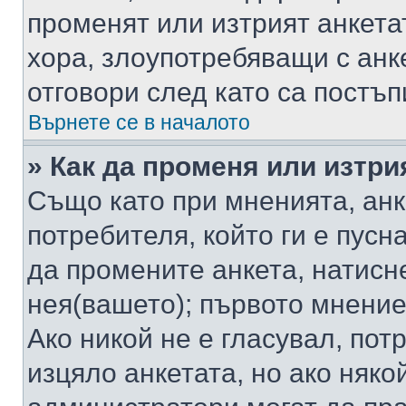
променят или изтрият анкета
хора, злоупотребяващи с ан
отговори след като са постъп
Върнете се в началото
» Как да променя или изтри
Също като при мненията, анк
потребителя, който ги е пусн
да промените анкета, натисн
нея(вашето); първото мнение
Ако никой не е гласувал, по
изцяло анкетата, но ако няко