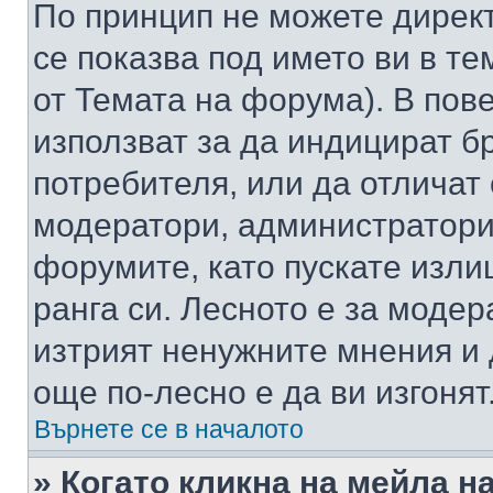
По принцип не можете директ
се показва под името ви в те
от Темата на форума). В пов
използват за да индицират б
потребителя, или да отличат
модератори, администратори 
форумите, като пускате изли
ранга си. Лесното е за моде
изтрият ненужните мнения и 
още по-лесно е да ви изгонят
Върнете се в началото
» Когато кликна на мейла н