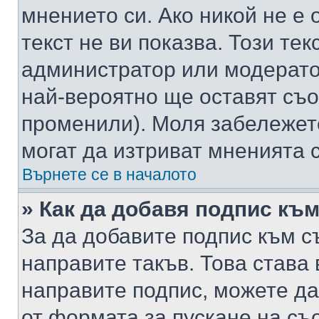
мнението си. Ако никой не е 
текст не ви показва. Този тек
администратор или модерато
най-вероятно ще оставят съ
променили). Моля забележет
могат да изтриват мненията с
Върнете се в началото
» Как да добавя подпис къ
За да добавите подпис към с
направите такъв. Това става
направите подпис, можете д
от формата за пускане на съ