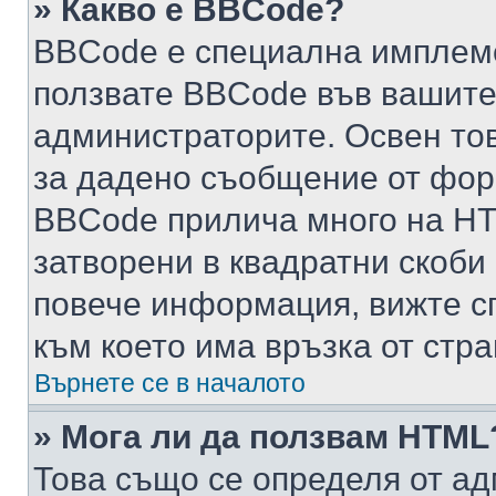
» Какво е BBCode?
BBCode е специална имплем
ползвате BBCode във вашите
администраторите. Освен то
за дадено съобщение от фор
BBCode прилича много на HTM
затворени в квадратни скоби (е
повече информация, вижте с
към което има връзка от стра
Върнете се в началото
» Мога ли да ползвам HTML
Това също се определя от ад