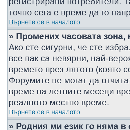
регистрирани потребители. Та
точно сега е време да го нап
Върнете се в началото
» Промених часовата зона, 
Ако сте сигурни, че сте избр
все пак са невярни, най-вер
времето през лятото (която с
Форумите не могат да отчитат
време на летните месеци вре
реалното местно време.
Върнете се в началото
» Родния ми език го няма в