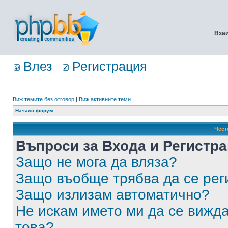
Вза
Влез
Регистрация
Виж темите без отговор
|
Виж активните теми
Начало форум
Чест
Въпроси за Входа и Регистр
Защо не мога да вляза?
Защо въобще трябва да се ре
Защо излизам автоматично?
Не искам името ми да се вижда
това?