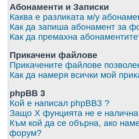
Абонаменти и Записки
Каква е разликата м/у абонаме
Как да запиша абонамент за ф
Как да премахна абонаментите
Прикачени файлове
Прикачените файлове позволен
Как да намеря всички мой при
phpBB 3
Кой е написал phpBB3 ?
Защо X фунцията не е налична
Към кой да се обърна, ако нам
форум?