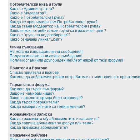
Потребителски нива и групи
Какво е Администратор?
Какво е Модератор?
Какво е Потребителска Група?
Как да се присъединя към Потребителска група?
Как да стана Модератор на Потребителска Група?
Защо някои потребителски групи са в различен цвят?
Какво е “група по подразбиране”?
Какво означава линка “Екип”?
Лични съобщения
Не мога да изпращам лични съобщения!
Получавам нежелани лични съобщения!
Получих спам (или друг обиден мейл) от някой от тези форуми!
Приятели и Врагове
Списък приятели и врагове
Как мога да добавям/изтривам потребители от моят списък с приятели/
Търсене във форума
Как мога да търся във форум?
Защо не намирам нищо?
Защо търсенето връща бяла страница!?
Как да търся потребители?
Как да намеря личните си теми и мнения?
Абонаменти и Записки
Каква е разликата м/у абонаментите и записките?
Как да запиша абонамент за форум или тема?
Как да премахна абонаментите?
Прикачени файлове
Прикачените файлове позволени ли са за този форум?