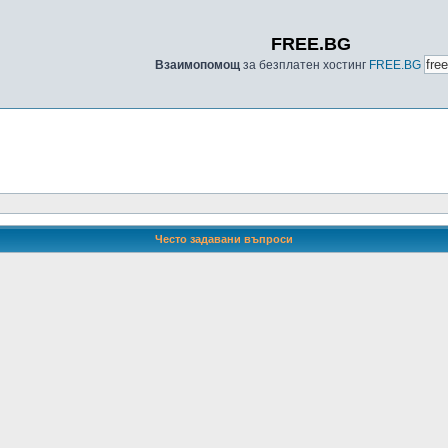
FREE.BG
Взаимопомощ
за безплатен хостинг
FREE.BG
Често задавани въпроси