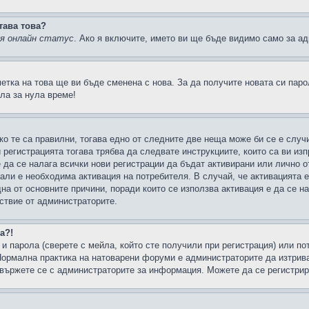
тава това?
ия онлайн статус
. Ако я включите, името ви ще бъде видимо само за ад
метка на това ще ви бъде сменена с нова. За да получите новата си пар
ла за нула време!
ко те са правилни, тогава едно от следните две неща може би се е слу
 регистрацията тогава трябва да следвате инструкциите, които са ви из
е да се налага всички нови регистрации да бъдат активирани или лично о
али е необходима активация на потребителя. В случай, че активацията 
дна от основните причини, поради които се използва активация е да се 
йствие от администраторите.
а?!
и парола (сверете с мейла, който сте получили при регистрация) или пот
ормална практика на натоварени форуми е администраторите да изтрива
вържете се с администраторите за информация. Можете да се регистрират