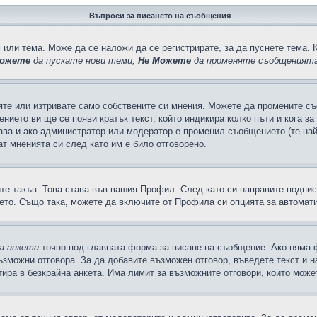
Въпроси за писането на съобщения
 или тема. Може да се наложи да се регистрирате, за да пуснете тема. 
ожете
да пускате нови теми,
Не Можете
да променяте съобщенията
яте или изтривате само собствените си мнения. Можете да промените съ
ението ви ще се появи кратък текст, който индикира колко пъти и кога з
казва и ако администратор или модератор е променил съобщението (те на
т мненията си след като им е било отговорено.
ите такъв. Това става във вашия Профил. След като си направите подпи
ето. Също така, можете да включите от Профила си опцията за автомат
а анкета
точно под главната форма за писане на съобщение. Ако няма ф
ъзможни отговора. За да добавите възможен отговор, въведете текст и 
лтира в безкрайна анкета. Има лимит за възможните отговори, които може