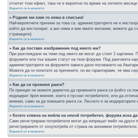
отчитат този ефект, така че е вероятно по време на летните месеци
Върнете се в началото
» Родния ми език го няма в списъка!
Най-вероятните причини за това са: администраторите не е инстал
който да инсталират, а ако няма и вие имате желание, можете да 
страниците).
Върнете се в началото
» Как да поставя изображение под името ми?
При разглеждане на теми под името ви могат да стоят 2 картинки. 
форумите или пък вашия статут на тези форуми. Под ранговата карт
администраторите на форумите зависи дали ползването на Аватари щ
Можете да ги попитате за причините, но ви гарантираме, че има сер
Върнете се в началото
» Как да си променя ранга?
По принцип не можете директно да промените ранга си (който се по
индицират броя мнения, които е пуснал потребителя, или да отлич
мнения, само за да повишите ранга си. Лесното е за модераторите 
Върнете се в началото
» Когато кликна на мейла на някой потребител, форума иска да
Само регистрирани потребители могат да изпращат мейл на други п
регистрираните от злоупотреба от страна на анонимни потребители.
Върнете се в началото