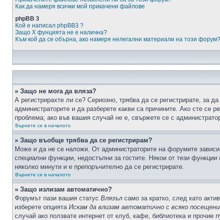
Как да намеря всички мой прикачени файлове
phpBB 3
Кой е написал phpBB3 ?
Защо X фунцията не е налична?
Към кой да се обърна, ако намеря нелегални материали на този форум
» Защо не мога да вляза?
А регистрирахте ли се? Сериозно, трябва да се регистрирате, за да
администраторите и да разберете какви са причините. Ако сте се р
проблема; ако във вашия случай не е, свържете се с администрато
Върнете се в началото
» Защо въобще трябва да се регистрирам?
Може и да не се наложи. От администраторите на форумите зависи 
специални функции, недостъпни за гостите. Някои от тези функции
няколко минути и е препоръчително да се регистрирате.
Върнете се в началото
» Защо излизам автоматично?
Форумът пази вашия статус
Влязъл
само за кратко, след като актив
изберете опцията
Искам да влизам автоматично с всяко посещени
случай ако ползвате интернет от клуб, кафе, библиотека и прочие 