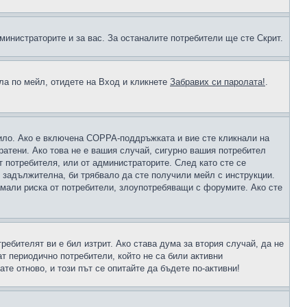
министраторите и за вас. За останалите потребители ще сте Скрит.
ола по мейл, отидете на Вход и кликнете
Забравих си паролата!
.
чило. Ако е включена COPPA-поддръжката и вие сте кликнали на
пратени. Ако това не е вашия случай, сигурно вашия потребител
т потребителя, или от администраторите. След като сте се
е задължителна, би трябвало да сте получили мейл с инструкции.
намали риска от потребители, злоупотребяващи с форумите. Ако сте
ребителят ви е бил изтрит. Ако става дума за втория случай, да не
т периодично потребители, който не са били активни
е отново, и този път се опитайте да бъдете по-активни!