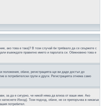
ие, ако това е така)? В този случай би трябвало да се свържете с
 дали въвеждате правилно името и паролата си. Обикновено това е
ки положения, обаче, регистрацията ще ви даде достъп до
ие в потребителски групи и други. Регистрацията отнема само
ави, за да е сигурно, че никой няма да влиза от ваше име. Ако
е натиснете Изход). Този подход, обаче, не се препоръчва в никакъв
вашия потребител.