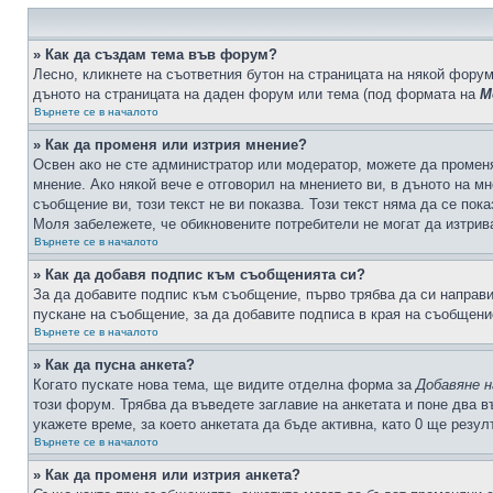
» Как да създам тема във форум?
Лесно, кликнете на съответния бутон на страницата на някой форум
дъното на страницата на даден форум или тема (под формата на
М
Върнете се в началото
» Как да променя или изтрия мнение?
Освен ако не сте администратор или модератор, можете да промен
мнение. Ако някой вече е отговорил на мнението ви, в дъното на мн
съобщение ви, този текст не ви показва. Този текст няма да се по
Моля забележете, че обикновените потребители не могат да изтрива
Върнете се в началото
» Как да добавя подпис към съобщенията си?
За да добавите подпис към съобщение, първо трябва да си направ
пускане на съобщение, за да добавите подписа в края на съобщени
Върнете се в началото
» Как да пусна анкета?
Когато пускате нова тема, ще видите отделна форма за
Добавяне н
този форум. Трябва да въведете заглавие на анкетата и поне два в
укажете време, за което анкетата да бъде активна, като 0 ще резу
Върнете се в началото
» Как да променя или изтрия анкета?