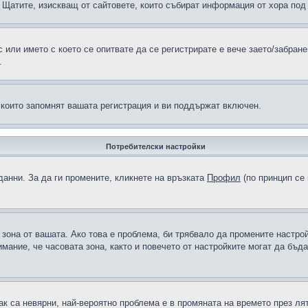
н в Щатите, изискващ от сайтовете, които събират информация от хора по
или името с което се опитвате да се регистрирате е вече заето/забран
.
 които запомнят вашата регистрация и ви поддържат включен.
Потребителски настройки
данни. За да ги промените, кликнете на връзката
Профил
(по принцип се 
а зона от вашата. Ако това е проблема, би трябвало да промените настро
ание, че часовата зона, както и повечето от настройките могат да бъдат
ак са невярни, най-вероятно проблема е в промяната на времето през лят