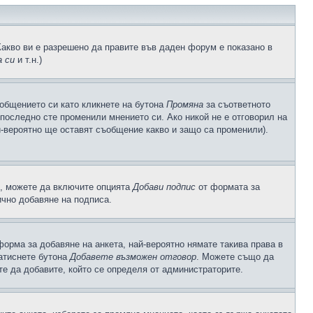
Какво ви е разрешено да правите във даден форум е показано в
 си
и т.н.)
общението си като кликнете на бутона
Промяна
за съответното
а последно сте променили мнението си. Ако никой не е отговорил на
й-вероятно ще оставят съобщение какво и защо са променили).
с, можете да включите опцията
Добави подпис
от формата за
ично добавяне на подписа.
орма за добавяне на анкета, най-вероятно нямате такива права в
натиснете бутона
Добавете възможен отговор
. Можете също да
те да добавите, който се определя от администраторите.