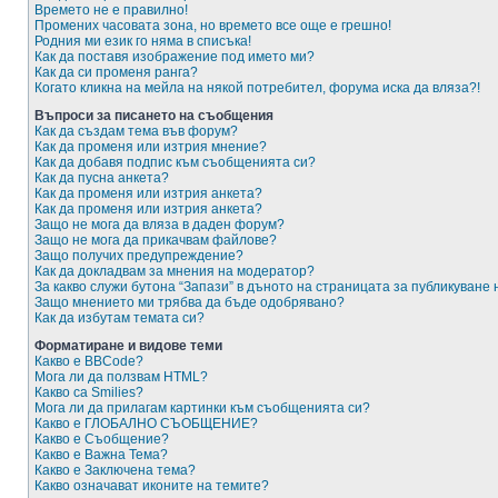
Времето не е правилно!
Промених часовата зона, но времето все още е грешно!
Родния ми език го няма в списъка!
Как да поставя изображение под името ми?
Как да си променя ранга?
Когато кликна на мейла на някой потребител, форума иска да вляза?!
Въпроси за писането на съобщения
Как да създам тема във форум?
Как да променя или изтрия мнение?
Как да добавя подпис към съобщенията си?
Как да пусна анкета?
Как да променя или изтрия анкета?
Как да променя или изтрия анкета?
Защо не мога да вляза в даден форум?
Защо не мога да прикачвам файлове?
Защо получих предупреждение?
Как да докладвам за мнения на модератор?
За какво служи бутона “Запази” в дъното на страницата за публикуване
Защо мнението ми трябва да бъде одобрявано?
Как да избутам темата си?
Форматиране и видове теми
Какво е BBCode?
Мога ли да ползвам HTML?
Какво са Smilies?
Мога ли да прилагам картинки към съобщенията си?
Какво е ГЛОБАЛНО СЪОБЩЕНИЕ?
Какво е Съобщение?
Какво е Важна Тема?
Какво е Заключена тема?
Какво означават иконите на темите?