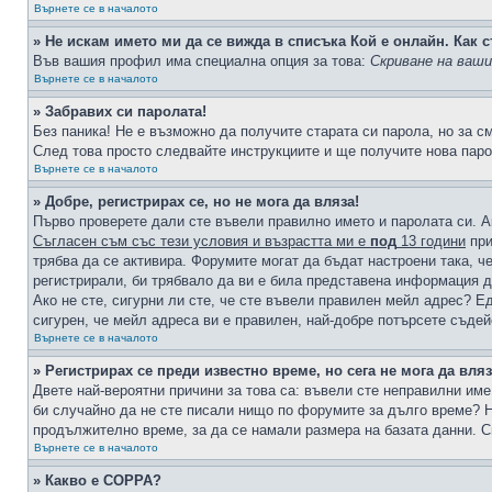
Върнете се в началото
» Не искам името ми да се вижда в списъка Кой е онлайн. Как с
Във вашия профил има специална опция за това:
Скриване на ваш
Върнете се в началото
» Забравих си паролата!
Без паника! Не е възможно да получите старата си парола, но за с
След това просто следвайте инструкциите и ще получите нова паро
Върнете се в началото
» Добре, регистрирах се, но не мога да вляза!
Първо проверете дали сте въвели правилно името и паролата си. А
Съгласен съм със тези условия и възрастта ми е
под
13 години
при
трябва да се активира. Форумите могат да бъдат настроени така, ч
регистрирали, би трябвало да ви е била представена информация д
Ако не сте, сигурни ли сте, че сте въвели правилен мейл адрес? Е
сигурен, че мейл адреса ви е правилен, най-добре потърсете съде
Върнете се в началото
» Регистрирах се преди известно време, но сега не мога да вляз
Двете най-вероятни причини за това са: въвели сте неправилни име 
би случайно да не сте писали нищо по форумите за дълго време? Н
продължително време, за да се намали размера на базата данни. С
Върнете се в началото
» Какво е COPPA?