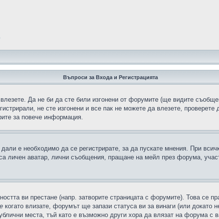
?
Въпроси за Входа и Регистрацията
 влезете. Да не би да сте били изгонени от форумите (ще видите съобщен
егистрирали, не сте изгонени и все пак не можете да влезете, проверете
рите за повече информация.
дали е необходимо да се регистрирате, за да пускате мнения. При всич
 са личен аватар, лични съобщения, пращане на мейл през форума, участ
ността ви престане (напр. затворите страницата с форумите). Това се пр
е
когато влизате, форумът ще запази статуса ви за винаги (или докато н
публични места, тъй като е възможно други хора да влязат на форума с 