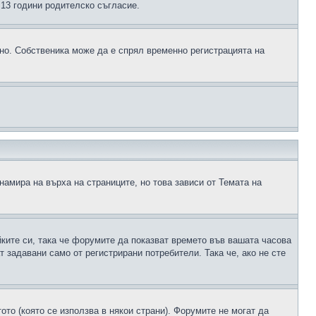
д 13 години родителско съгласие.
ено. Собственика може да е спрял временно регистрацията на
намира на върха на страниците, но това зависи от Темата на
йките си, така че форумите да показват времето във вашата часова
 задавани само от регистрирани потребители. Така че, ако не сте
ото (която се използва в някои страни). Форумите не могат да