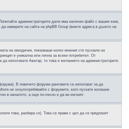
 Попитайте администраторите дали има наличен файл с вашия език,
 да намерите на сайта на phpBB Group (вижте адреса в дъното на
рмата на звездички, показваше колко мнения сте пуснали на
принцип е уникална или лична за всеки потребител. От
е да използвате Аватар, то това е желанието на администраторите.
 форума). В повечето форуми ранговете се използват за да
 Моля не злоупотребявайте с форумите, като пускате излишни
но в началото, а още по-лесно е да ви изгонят.
или това, разбира се). Това се прави с цел да се предпазят