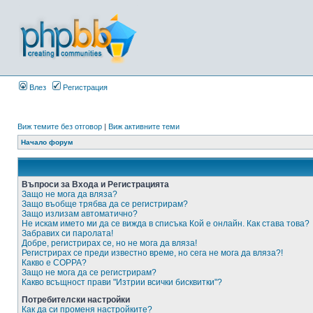
Влез
Регистрация
Виж темите без отговор
|
Виж активните теми
Начало форум
Въпроси за Входа и Регистрацията
Защо не мога да вляза?
Защо въобще трябва да се регистрирам?
Защо излизам автоматично?
Не искам името ми да се вижда в списъка Кой е онлайн. Как става това?
Забравих си паролата!
Добре, регистрирах се, но не мога да вляза!
Регистрирах се преди известно време, но сега не мога да вляза?!
Какво е COPPA?
Защо не мога да се регистрирам?
Какво всъщност прави "Изтрии всички бисквитки"?
Потребителски настройки
Как да си променя настройките?