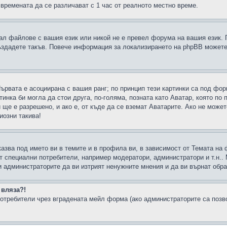
 времената да се различават с 1 час от реалното местно време.
рал файлове с вашия език или никой не е превел форума на вашия език.
създадете такъв. Повече информация за локализирането на phpBB можете
Първата е асоциирана с вашия ранг; по принцип тези картинки са под фо
инка би могла да стои друга, по-голяма, позната като Аватар, която по 
е е разрешено, и ако е, от къде да се вземат Аватарите. Ако не может
иозни такива!
казва под името ви в темите и в профила ви, в зависимост от Темата на
ат специални потребители, например модератори, администратори и т.н..
и администраторите да ви изтрият ненужните мнения и да ви върнат обрат
 вляза?!
отребители чрез вградената мейл форма (ако администраторите са позвол