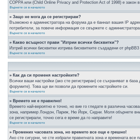
COPPA или (Child Online Privacy and Protection Act of 1998) е зако
Върнете се в началото
» Защо не мога да се регистрирам?
Възможно е администратора на форума да е баннал вашия IP адрес 
потребители, за повече информация се свържете с администратора
Върнете се в началото
» Какво всъщност прави "Изтрии всички бисквитки"?
Изтрий всички бисквитки изтрива бисквитките създадени от phpBB3
Върнете се в началото
» Как да си променя настройките?
Всички ваши настройки (ако сте регистриран) се съхраняват в база 
форумите). Това ще ви позволи да промените настройките си.
Върнете се в началото
» Времето не е правилно!
Времето най-вероятно е точно, но вие го гледате в различна часов
зона, например Лондон, Париж, Ню Йорк, Сидни. Моля обърнете вним
се регистрирали, точно сега е време да го направите!
Върнете се в началото
» Промених часовата зона, но времето все още е грешно!
Ако сте сигурни, че сте избрали правилната зона и времената все п