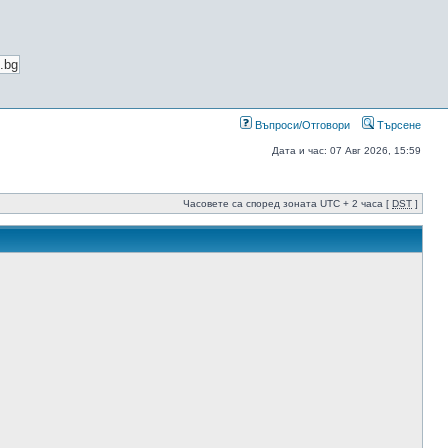
Въпроси/Отговори
Търсене
Дата и час: 07 Авг 2026, 15:59
Часовете са според зоната UTC + 2 часа [
DST
]