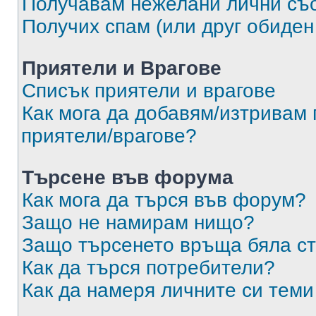
Получавам нежелани лични съ
Получих спам (или друг обиден
Приятели и Врагове
Списък приятели и врагове
Как мога да добавям/изтривам 
приятели/врагове?
Търсене във форума
Как мога да търся във форум?
Защо не намирам нищо?
Защо търсенето връща бяла ст
Как да търся потребители?
Как да намеря личните си теми