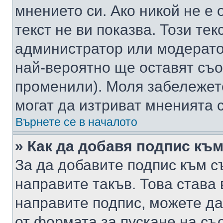
мнението си. Ако никой не е 
текст не ви показва. Този тек
администратор или модерато
най-вероятно ще оставят съ
променили). Моля забележет
могат да изтриват мненията с
Върнете се в началото
» Как да добавя подпис къ
За да добавите подпис към с
направите такъв. Това става
направите подпис, можете д
от формата за пускане на съ