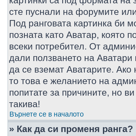
картинки са под формата на 
сте пуснали на форумите или
Под ранговата картинка би мо
позната като Аватар, която п
всеки потребител. От админ
дали ползването на Аватари щ
да се вземат Аватарите. Ако
то това е желанието на адми
попитате за причините, но в
такива!
Върнете се в началото
» Как да си променя ранга?