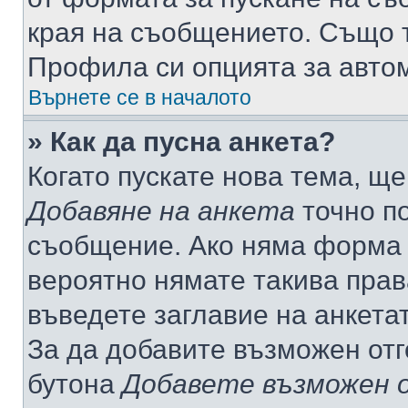
края на съобщението. Също т
Профила си опцията за авто
Върнете се в началото
» Как да пусна анкета?
Когато пускате нова тема, щ
Добавяне на анкета
точно по
съобщение. Ако няма форма з
вероятно нямате такива прав
въведете заглавие на анкета
За да добавите възможен отг
бутона
Добавете възможен 