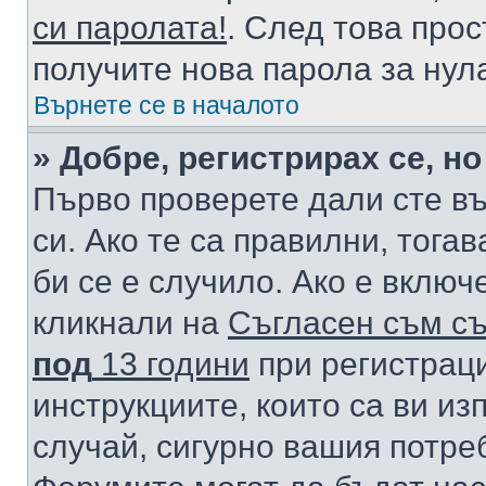
си паролата!
. След това про
получите нова парола за нул
Върнете се в началото
» Добре, регистрирах се, но
Първо проверете дали сте в
си. Ако те са правилни, тога
би се е случило. Ако е вклю
кликнали на
Съгласен съм съ
под
13 години
при регистраци
инструкциите, които са ви из
случай, сигурно вашия потре