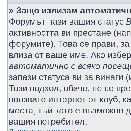
» Защо излизам автоматич
Форумът пази вашия статус
В
активността ви престане (нап
форумите). Това се прави, за
влиза от ваше име. Ако избе
автоматично с всяко посещ
запази статуса ви за винаги 
Този подход, обаче, не се пр
ползвате интернет от клуб, 
места, тъй като е възможно 
вашия потребител.