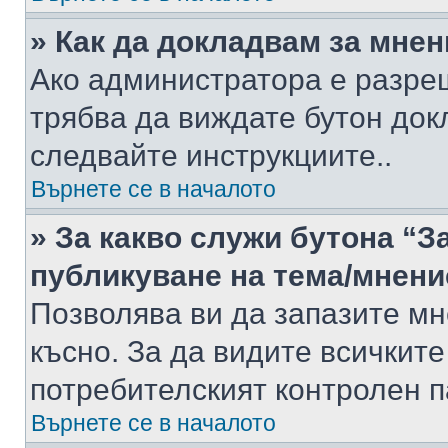
» Как да докладвам за мне
Ако администратора е разре
трябва да виждате бутон док
следвайте инструкциите..
Върнете се в началото
» За какво служи бутона “З
публикуване на тема/мнени
Позволява ви да запазите мне
късно. За да видите всичките
потребителският контролен п
Върнете се в началото