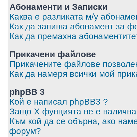
Абонаменти и Записки
Каква е разликата м/у абонаме
Как да запиша абонамент за ф
Как да премахна абонаментите
Прикачени файлове
Прикачените файлове позволен
Как да намеря всички мой при
phpBB 3
Кой е написал phpBB3 ?
Защо X фунцията не е налична
Към кой да се обърна, ако нам
форум?