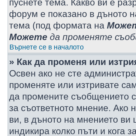
пуснете тема. Какво ви е ра
форум е показано в дъното 
тема (под формата на
Може
Можете
да променяте съо
Върнете се в началото
» Как да променя или изтр
Освен ако не сте администра
променяте или изтривате са
да промените съобщението с
за съответното мнение. Ако 
ви, в дъното на мнението ви 
индикира колко пъти и кога 