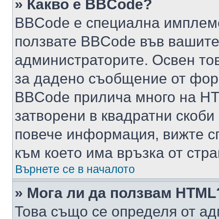
» Какво е BBCode?
BBCode е специална имплем
ползвате BBCode във вашите
администраторите. Освен то
за дадено съобщение от фор
BBCode прилича много на HTM
затворени в квадратни скоби (е
повече информация, вижте с
към което има връзка от стра
Върнете се в началото
» Мога ли да ползвам HTML
Това също се определя от ад