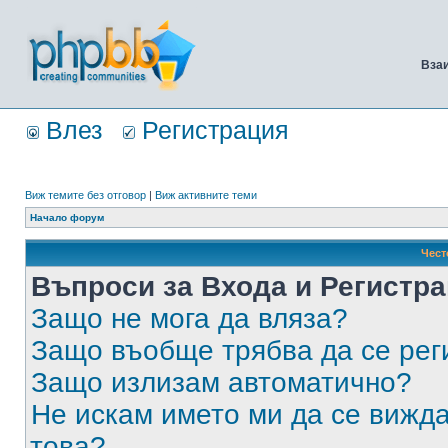
Вза
Влез
Регистрация
Виж темите без отговор
|
Виж активните теми
Начало форум
Чест
Въпроси за Входа и Регистр
Защо не мога да вляза?
Защо въобще трябва да се ре
Защо излизам автоматично?
Не искам името ми да се вижда
това?