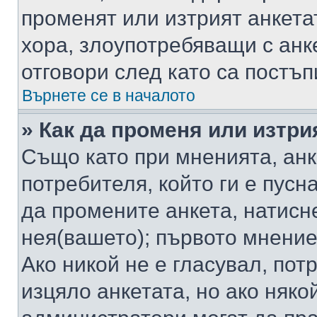
променят или изтрият анкета
хора, злоупотребяващи с ан
отговори след като са постъп
Върнете се в началото
» Как да променя или изтри
Също като при мненията, анк
потребителя, който ги е пусн
да промените анкета, натисн
нея(вашето); първото мнение
Ако никой не е гласувал, по
изцяло анкетата, но ако няко