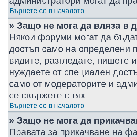
администратори могат да пр
Върнете се в началото
» Защо не мога да вляза в
Някои форуми могат да бъда
достъп само на определени п
видите, разгледате, пишете и
нуждаете от специален достъ
само от модераторите и адм
се свържете с тях.
Върнете се в началото
» Защо не мога да прикачв
Правата за прикачване на фа