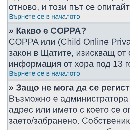
отново, и този път се опитай
Върнете се в началото
» Какво е COPPA?
COPPA или (Child Online Privac
закон в Щатите, изискващ от 
информация от хора под 13 г
Върнете се в началото
» Защо не мога да се регис
Възможно е администратора 
адрес или името с което се о
заето/забранено. Собствени