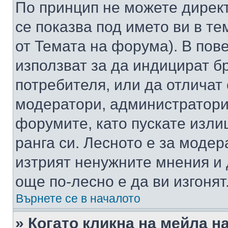
По принцип не можете директ
се показва под името ви в те
от Темата на форума). В пов
използват за да индицират б
потребителя, или да отличат
модератори, администратори 
форумите, като пускате изли
ранга си. Лесното е за моде
изтрият ненужните мнения и 
още по-лесно е да ви изгонят
Върнете се в началото
» Когато кликна на мейла н