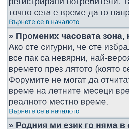
регистрирани потребители. Та
точно сега е време да го нап
Върнете се в началото
» Промених часовата зона, 
Ако сте сигурни, че сте избр
все пак са невярни, най-вер
времето през лятото (която с
Форумите не могат да отчитат
време на летните месеци вре
реалното местно време.
Върнете се в началото
» Родния ми език го няма в