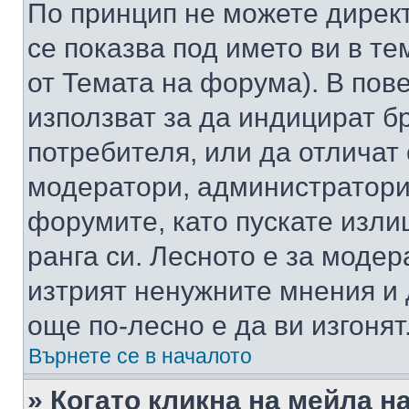
По принцип не можете директ
се показва под името ви в те
от Темата на форума). В пов
използват за да индицират б
потребителя, или да отличат
модератори, администратори 
форумите, като пускате изли
ранга си. Лесното е за моде
изтрият ненужните мнения и 
още по-лесно е да ви изгонят
Върнете се в началото
» Когато кликна на мейла н