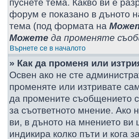
пуснете тема. Какво ви е ра
форум е показано в дъното 
тема (под формата на
Може
Можете
да променяте съо
Върнете се в началото
» Как да променя или изтр
Освен ако не сте администра
променяте или изтривате са
да промените съобщението с
за съответното мнение. Ако 
ви, в дъното на мнението ви 
индикира колко пъти и кога 