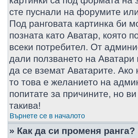
картинки са под формата на 
сте пуснали на форумите или
Под ранговата картинка би мо
позната като Аватар, която п
всеки потребител. От админ
дали ползването на Аватари щ
да се вземат Аватарите. Ако
то това е желанието на адми
попитате за причините, но в
такива!
Върнете се в началото
» Как да си променя ранга?