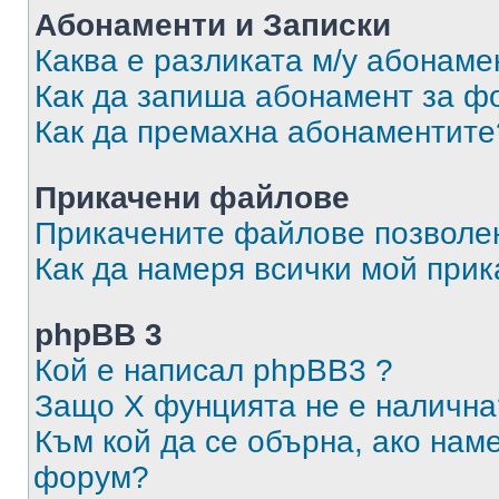
Абонаменти и Записки
Каква е разликата м/у абонаме
Как да запиша абонамент за ф
Как да премахна абонаментите
Прикачени файлове
Прикачените файлове позволен
Как да намеря всички мой при
phpBB 3
Кой е написал phpBB3 ?
Защо X фунцията не е налична
Към кой да се обърна, ако нам
форум?