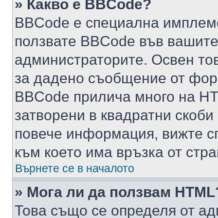
» Какво е BBCode?
BBCode е специална имплем
ползвате BBCode във вашите
администраторите. Освен то
за дадено съобщение от фор
BBCode прилича много на HTM
затворени в квадратни скоби (е
повече информация, вижте с
към което има връзка от стра
Върнете се в началото
» Мога ли да ползвам HTML
Това също се определя от ад