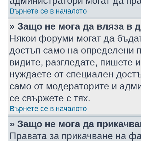
администратори могат да пр
Върнете се в началото
» Защо не мога да вляза в
Някои форуми могат да бъда
достъп само на определени п
видите, разгледате, пишете и
нуждаете от специален достъ
само от модераторите и адм
се свържете с тях.
Върнете се в началото
» Защо не мога да прикачв
Правата за прикачване на фа