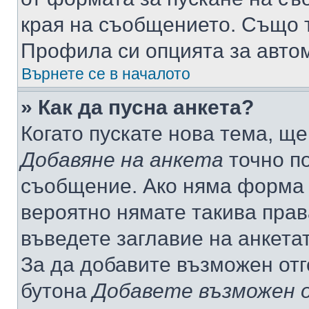
края на съобщението. Също т
Профила си опцията за авто
Върнете се в началото
» Как да пусна анкета?
Когато пускате нова тема, щ
Добавяне на анкета
точно по
съобщение. Ако няма форма з
вероятно нямате такива прав
въведете заглавие на анкета
За да добавите възможен отг
бутона
Добавете възможен 