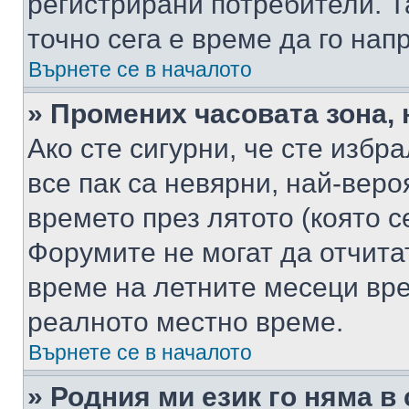
регистрирани потребители. Та
точно сега е време да го нап
Върнете се в началото
» Промених часовата зона, 
Ако сте сигурни, че сте избр
все пак са невярни, най-вер
времето през лятото (която с
Форумите не могат да отчитат
време на летните месеци вре
реалното местно време.
Върнете се в началото
» Родния ми език го няма в