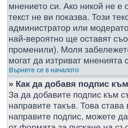
мнението си. Ако никой не е 
текст не ви показва. Този тек
администратор или модерато
най-вероятно ще оставят съ
променили). Моля забележет
могат да изтриват мненията с
Върнете се в началото
» Как да добавя подпис къ
За да добавите подпис към с
направите такъв. Това става
направите подпис, можете д
от формата за пускане на съ