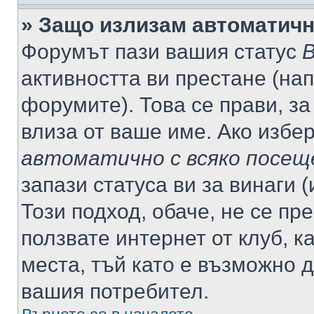
» Защо излизам автоматич
Форумът пази вашия статус
В
активността ви престане (нап
форумите). Това се прави, за
влиза от ваше име. Ако избе
автоматично с всяко посещ
запази статуса ви за винаги 
Този подход, обаче, не се пр
ползвате интернет от клуб, 
места, тъй като е възможно 
вашия потребител.