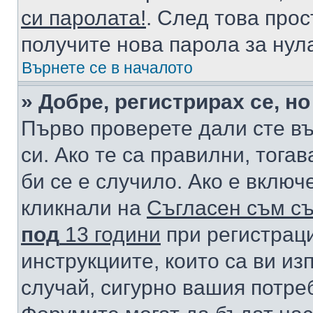
си паролата!
. След това про
получите нова парола за нул
Върнете се в началото
» Добре, регистрирах се, но
Първо проверете дали сте в
си. Ако те са правилни, тога
би се е случило. Ако е вклю
кликнали на
Съгласен съм съ
под
13 години
при регистраци
инструкциите, които са ви из
случай, сигурно вашия потре