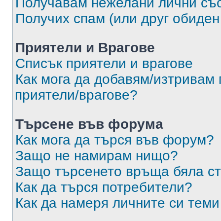
Получавам нежелани лични съ
Получих спам (или друг обиден
Приятели и Врагове
Списък приятели и врагове
Как мога да добавям/изтривам 
приятели/врагове?
Търсене във форума
Как мога да търся във форум?
Защо не намирам нищо?
Защо търсенето връща бяла ст
Как да търся потребители?
Как да намеря личните си теми