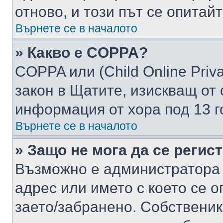
отново, и този път се опитай
Върнете се в началото
» Какво е COPPA?
COPPA или (Child Online Privac
закон в Щатите, изискващ от 
информация от хора под 13 г
Върнете се в началото
» Защо не мога да се регис
Възможно е администратора 
адрес или името с което се о
заето/забранено. Собствени