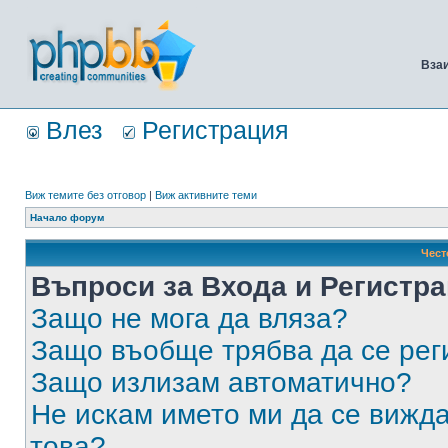
Вза
Влез
Регистрация
Виж темите без отговор
|
Виж активните теми
Начало форум
Чест
Въпроси за Входа и Регистр
Защо не мога да вляза?
Защо въобще трябва да се ре
Защо излизам автоматично?
Не искам името ми да се вижда
това?