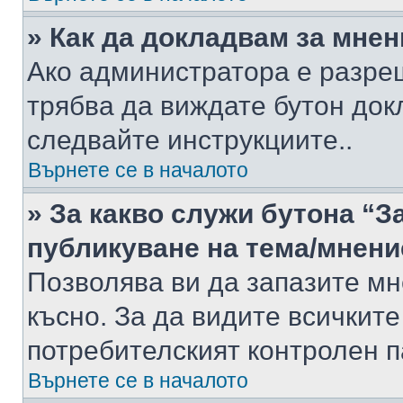
» Как да докладвам за мне
Ако администратора е разре
трябва да виждате бутон док
следвайте инструкциите..
Върнете се в началото
» За какво служи бутона “З
публикуване на тема/мнени
Позволява ви да запазите мне
късно. За да видите всичките
потребителският контролен п
Върнете се в началото