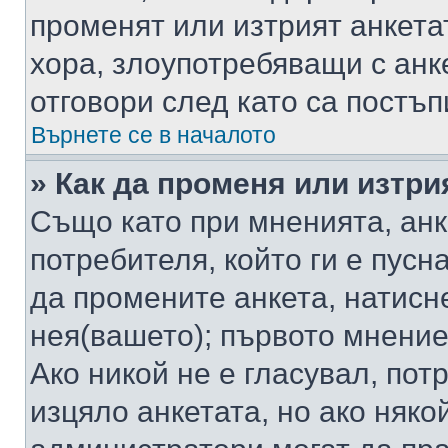
променят или изтрият анкета
хора, злоупотребяващи с ан
отговори след като са постъп
Върнете се в началото
» Как да променя или изтри
Също като при мненията, анк
потребителя, който ги е пусн
да промените анкета, натисн
нея(вашето); първото мнение
Ако никой не е гласувал, по
изцяло анкетата, но ако няко